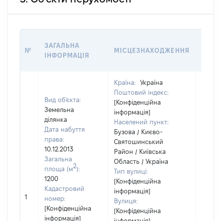
ВАРТ
ЗАГАЛЬНА
№
МІСЦЕЗНАХОДЖЕННЯ
НА Д
ІНФОРМАЦІЯ
НАБУ
Країна:
Україна
Поштовий індекс:
Вид об'єкта:
[Конфіденційна
Земельна
інформація]
ділянка
Населений пункт:
Дата набуття
Бузова / Києво-
права:
Святошинський
10.12.2013
Район / Київська
Загальна
Область / Україна
2
площа (м
):
Тип вулиці:
1200
[Конфіденційна
Кадастровий
інформація]
1
[Не ві
номер:
Вулиця:
[Конфіденційна
[Конфіденційна
інформація]
інформація]