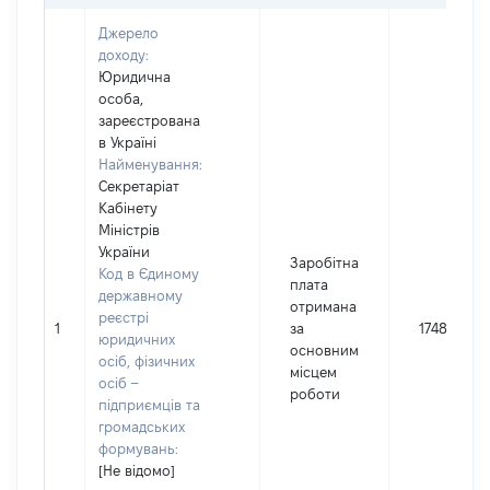
Джерело
доходу:
Юридична
особа,
зареєстрована
в Україні
Найменування:
Секретаріат
Кабінету
Міністрів
України
Заробітна
Код в Єдиному
плата
державному
отримана
реєстрі
1
за
174877
юридичних
основним
осіб, фізичних
місцем
осіб –
роботи
підприємців та
громадських
формувань:
[Не відомо]