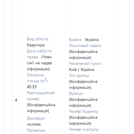
Вид об'єкта:
Країна:
Україна
Квартира
Поштовий індекс:
Дата набуття
[Конфіденційна
права:
[Член
інформація]
сім'ї не надав
Населений пункт:
інформацію]
Київ / Україна
Загальна
Тип вулиці:
2
площа (м
):
[Конфіденційна
45.33
інформація]
Реєстраційний
Вулиця:
номер:
[Конфіденційна
4
[Не ві
[Конфіденційна
інформація]
інформація]
Номер будинку:
[Конфіденційна
Декларує:
інформація]
чоловік
Номер корпусу:
Прізвище: