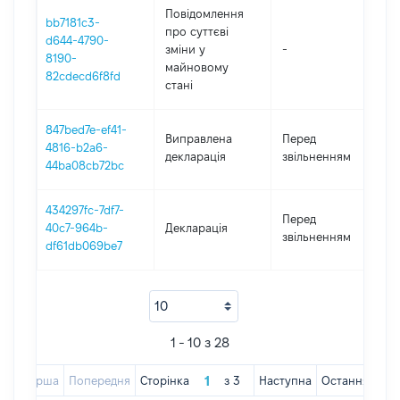
Повідомлення
bb7181c3-
про суттєві
d644-4790-
зміни y
-
2
8190-
майновому
82cdecd6f8fd
стані
847bed7e-ef41-
0
Виправлена
Перед
4816-b2a6-
-
декларація
звільненням
44ba08cb72bc
1
434297fc-7df7-
0
Перед
40c7-964b-
Декларація
-
звільненням
df61db069be7
1
1 - 10 з 28
Перша
Попередня
Сторінка
з
3
Наступна
Остання