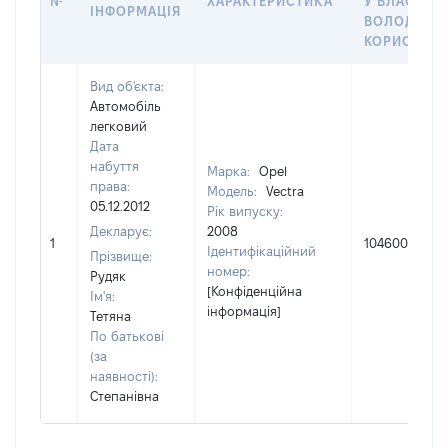
№
ХАРАКТЕРИСТИКА
У ВЛАСНІСТ
ІНФОРМАЦІЯ
ВОЛОДІННЯ
КОРИСТУВ
Вид об'єкта:
Автомобіль
легковий
Дата
набуття
Марка:
Opel
права:
Модель:
Vectra
05.12.2012
Рік випуску:
Декларує:
2008
1
104600
Ідентифікаційний
Прізвище:
номер:
Рудяк
[Конфіденційна
Ім'я:
інформація]
Тетяна
По батькові
(за
наявності):
Степанівна