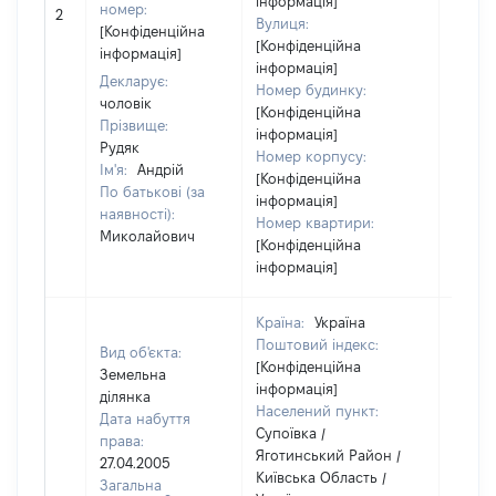
інформація]
номер:
2
не на
Вулиця:
[Конфіденційна
інфор
[Конфіденційна
інформація]
інформація]
Декларує:
Номер будинку:
чоловік
[Конфіденційна
Прізвище:
інформація]
Рудяк
Номер корпусу:
Ім'я:
Андрій
[Конфіденційна
По батькові (за
інформація]
наявності):
Номер квартири:
Миколайович
[Конфіденційна
інформація]
Країна:
Україна
Поштовий індекс:
Вид об'єкта:
[Конфіденційна
Земельна
інформація]
ділянка
Населений пункт:
Дата набуття
Супоївка /
права:
Яготинський Район /
27.04.2005
Київська Область /
Загальна