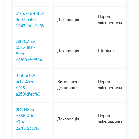
51757766-b187-
0
Перед
4d97-ba9e-
Декларація
-
звільненням
0043a0eb0e58
31
76b4c35e-
557c-4811-
Декларація
Щорічна
2
80ce-
b8f60dfc256e
f0b6bc02-
0
aef2-45ce-
Виправлена
Перед
-
b913-
декларація
звільненням
1
a2591dfecfe0
252d48ea-
1
c366-49c1-
Перед
Декларація
-
b71a-
звільненням
1
2a7fbf2387fc