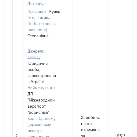
Декларує:
Прізвище:
Рудяк
Ім'я:
Тетяна
По батькові (за
наявності):
Степанівна
Джерело
доходу:
Юридична
особа,
зареєстрована
в Україні
Найменування:
ДП
"Міжнародний
аеропорт
"Бориспіль"
Заробітна
Код в Єдиному
плата
державному
отримана
реєстрі
2
за
93132
юридичних