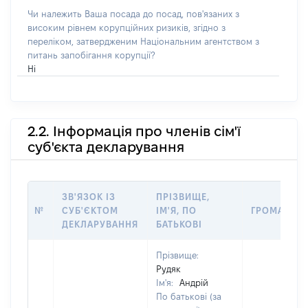
Чи належить Ваша посада до посад, пов'язаних з
високим рівнем корупційних ризиків, згідно з
переліком, затвердженим Національним агентством з
питань запобігання корупції?
Ні
2.2. Інформація про членів сім'ї
суб'єкта декларування
ЗВ'ЯЗОК ІЗ
ПРІЗВИЩЕ,
№
СУБ'ЄКТОМ
ІМ'Я, ПО
ГРОМАДЯН
ДЕКЛАРУВАННЯ
БАТЬКОВІ
Прізвище:
Рудяк
Ім'я:
Андрій
По батькові (за