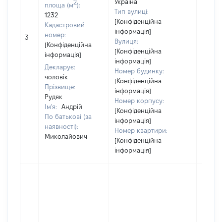
Україна
2
площа (м
):
Тип вулиці:
1232
[Конфіденційна
Кадастровий
[Член 
інформація]
номер:
3
не на
Вулиця:
[Конфіденційна
інфор
[Конфіденційна
інформація]
інформація]
Декларує:
Номер будинку:
чоловік
[Конфіденційна
Прізвище:
інформація]
Рудяк
Номер корпусу:
Ім'я:
Андрій
[Конфіденційна
По батькові (за
інформація]
наявності):
Номер квартири:
Миколайович
[Конфіденційна
інформація]