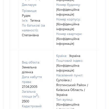
Декларує:
Номер будинку:
[Конфіденційна
Прізвище:
інформація]
Рудяк
Номер корпусу:
Ім'я:
Тетяна
[Конфіденційна
По батькові (за
інформація]
наявності):
Номер квартири:
Степанівна
[Конфіденційна
інформація]
Країна:
Україна
Поштовий індекс:
Вид об'єкта:
[Конфіденційна
Земельна
інформація]
ділянка
Населений пункт:
Дата набуття
Супоївка /
права:
Яготинський Район /
27.04.2005
Київська Область /
Загальна
Україна
2
площа (м
):
Тип вулиці:
2500
[Конфіденційна
Кадастровий
[Член 