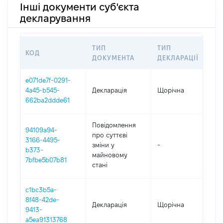
Інші документи суб'єкта
декларування
ТИП
ТИП
КОД
П
ДОКУМЕНТА
ДЕКЛАРАЦІЇ
e071de7f-0291-
4a45-b545-
Декларація
Щорічна
2
662ba2ddde61
Повідомлення
94109a94-
про суттєві
3166-4495-
зміни y
-
2
b373-
майновому
7bfbe5b07b81
стані
c1bc3b5a-
8f48-42de-
Декларація
Щорічна
2
9413-
a5ea91313768