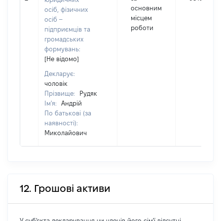
основним
осіб, фізичних
місцем
осіб –
роботи
підприємців та
громадських
формувань:
[Не відомо]
Декларує:
чоловік
Прізвище:
Рудяк
Ім'я:
Андрій
По батькові (за
наявності):
Миколайович
12. Грошові активи
У суб'єкта декларування чи членів його сім'ї відсутні