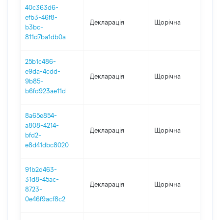
40c363d6-
efb3-46f8-
Декларація
Щорічна
202
b3bc-
811d7ba1db0a
25b1c486-
e9da-4cdd-
Декларація
Щорічна
202
9b85-
b6fd923ae11d
8a65e854-
a808-4214-
Декларація
Щорічна
202
bfd2-
e8d41dbc8020
91b2d463-
31d8-45ac-
Декларація
Щорічна
202
8723-
0e46f9acf8c2