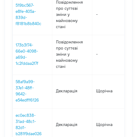
Повідомлення
519bc567-
про суттєві
e8fe-405a-
зміни y
-
202
839d-
майновому
f8181b8b840c
стані
Повідомлення
173b3f74-
про суттєві
66e0-4098-
зміни y
-
202
a69d-
майновому
1c2fddaa2f7f
стані
58af9a99-
37e1-48ff-
Декларація
Щорічна
202
9642-
e54edfff6126
ec0ec838-
31ad-48c1-
Декларація
Щорічна
201
82d1-
b281f9dae026