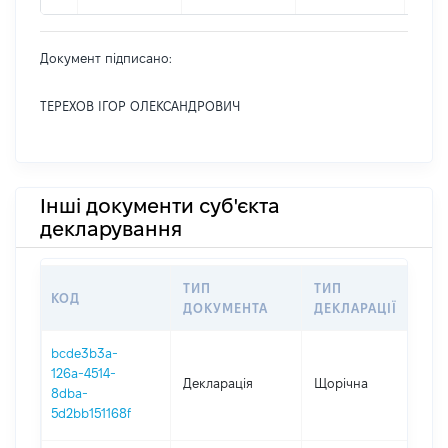
Документ підписано:
ТЕРЕХОВ ІГОР ОЛЕКСАНДРОВИЧ
Інші документи суб'єкта
декларування
ТИП
ТИП
КОД
ПЕ
ДОКУМЕНТА
ДЕКЛАРАЦІЇ
bcde3b3a-
126a-4514-
Декларація
Щорічна
202
8dba-
5d2bb151168f