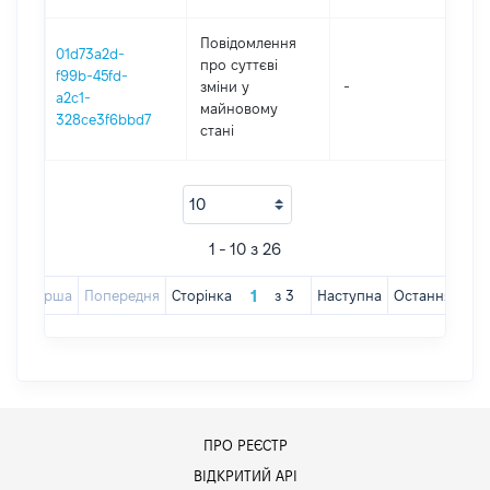
Повідомлення
01d73a2d-
про суттєві
f99b-45fd-
зміни y
-
202
a2c1-
майновому
328ce3f6bbd7
стані
1 - 10 з 26
Перша
Попередня
Сторінка
з
3
Наступна
Остання
ПРО РЕЄСТР
ВІДКРИТИЙ АРІ