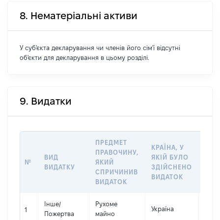
8. Нематеріальні активи
У суб'єкта декларування чи членів його сім'ї відсутні
об'єкти для декларування в цьому розділі.
9. Видатки
ПРЕДМЕТ
КРАЇНА, У
ПРАВОЧИНУ,
ВИД
ЯКІЙ БУЛО
РОЗ
№
ЯКИЙ
ВИДАТКУ
ЗДІЙСНЕНО
ВИД
СПРИЧИНИВ
ВИДАТОК
ВИДАТОК
Інше
/
Рухоме
Україна
3948
1
Пожертва
майно