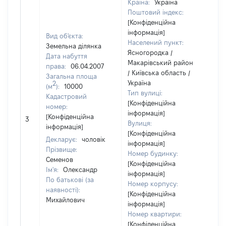
Країна:
Україна
Поштовий індекс:
[Конфіденційна
інформація]
Вид об'єкта:
Населений пункт:
Земельна ділянка
Ясногородка /
Дата набуття
Макарівський район
права:
06.04.2007
/ Київська область /
Загальна площа
Україна
2
(м
):
10000
Тип вулиці:
Кадастровий
[Конфіденційна
номер:
інформація]
[Н
[Конфіденційна
3
Вулиця:
ві
інформація]
[Конфіденційна
Декларує:
чоловік
інформація]
Прізвище:
Номер будинку:
Семенов
[Конфіденційна
Ім'я:
Олександр
інформація]
По батькові (за
Номер корпусу:
наявності):
[Конфіденційна
Михайлович
інформація]
Номер квартири:
[Конфіденційна