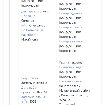
[Конфіденційна
[Конфіденційна
інформація]
інформація]
Декларує:
чоловік
Номер будинку:
Прізвище:
[Конфіденційна
Семенов
інформація]
Ім'я:
Олександр
Номер корпусу:
По батькові (за
[Конфіденційна
наявності):
інформація]
Михайлович
Номер квартири:
[Конфіденційна
інформація]
Країна:
Україна
Поштовий індекс:
[Конфіденційна
інформація]
Вид об'єкта:
Населений пункт:
Земельна ділянка
Ясногородка /
Дата набуття
Макарівський район
права:
28.07.2014
/ Київська область /
Загальна площа
Україна
2
(м
):
1058
Тип вулиці: