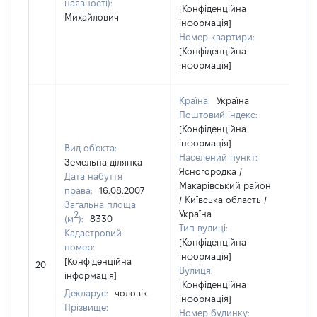
наявності):
[Конфіденційна
Михайлович
інформація]
Номер квартири:
[Конфіденційна
інформація]
Країна:
Україна
Поштовий індекс:
[Конфіденційна
інформація]
Вид об'єкта:
Населений пункт:
Земельна ділянка
Ясногородка /
Дата набуття
Макарівський район
права:
16.08.2007
/ Київська область /
Загальна площа
Україна
2
(м
):
8330
Тип вулиці:
Кадастровий
[Конфіденційна
номер:
інформація]
[Н
[Конфіденційна
20
Вулиця:
ві
інформація]
[Конфіденційна
Декларує:
чоловік
інформація]
Прізвище:
Номер будинку: