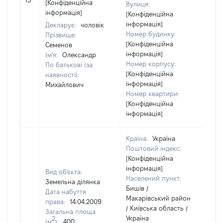
13
[Конфіденційна
Вулиця:
ві
інформація]
[Конфіденційна
інформація]
Декларує:
чоловік
Номер будинку:
Прізвище:
[Конфіденційна
Семенов
інформація]
Ім'я:
Олександр
Номер корпусу:
По батькові (за
[Конфіденційна
наявності):
інформація]
Михайлович
Номер квартири:
[Конфіденційна
інформація]
Країна:
Україна
Поштовий індекс:
[Конфіденційна
інформація]
Вид об'єкта:
Населений пункт:
Земельна ділянка
Бишів /
Дата набуття
Макарівський район
права:
14.04.2009
/ Київська область /
Загальна площа
Україна
2
(м
):
400