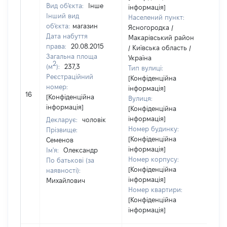
Вид об'єкта:
Інше
інформація]
Інший вид
Населений пункт:
об'єкта:
магазин
Ясногородка /
Дата набуття
Макарівський район
права:
20.08.2015
/ Київська область /
Загальна площа
Україна
2
(м
):
237,3
Тип вулиці:
Реєстраційний
[Конфіденційна
номер:
інформація]
16
18
[Конфіденційна
Вулиця:
інформація]
[Конфіденційна
інформація]
Декларує:
чоловік
Номер будинку:
Прізвище:
[Конфіденційна
Семенов
інформація]
Ім'я:
Олександр
Номер корпусу:
По батькові (за
[Конфіденційна
наявності):
інформація]
Михайлович
Номер квартири:
[Конфіденційна
інформація]