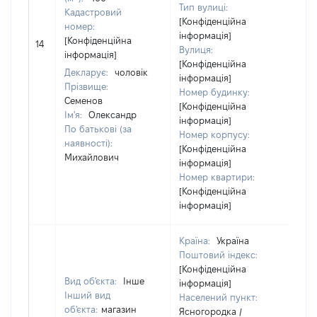
Тип вулиці:
Кадастровий
[Конфіденційна
номер:
інформація]
[Конфіденційна
14
14
Вулиця:
інформація]
[Конфіденційна
Декларує:
чоловік
інформація]
Прізвище:
Номер будинку:
Семенов
[Конфіденційна
Ім'я:
Олександр
інформація]
По батькові (за
Номер корпусу:
наявності):
[Конфіденційна
Михайлович
інформація]
Номер квартири:
[Конфіденційна
інформація]
Країна:
Україна
Поштовий індекс:
[Конфіденційна
Вид об'єкта:
Інше
інформація]
Інший вид
Населений пункт:
об'єкта:
магазин
Ясногородка /