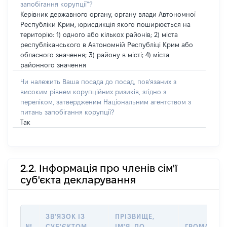
запобігання корупції”?
Керівник державного органу, органу влади Автономної
Республіки Крим, юрисдикція якого поширюється на
територію: 1) одного або кількох районів; 2) міста
республіканського в Автономній Республіці Крим або
обласного значення; 3) району в місті; 4) міста
районного значення
Чи належить Ваша посада до посад, пов'язаних з
високим рівнем корупційних ризиків, згідно з
переліком, затвердженим Національним агентством з
питань запобігання корупції?
Так
2.2. Інформація про членів сім'ї
суб'єкта декларування
ЗВ'ЯЗОК ІЗ
ПРІЗВИЩЕ,
№
СУБ'ЄКТОМ
ІМ'Я, ПО
ГРОМАДЯН