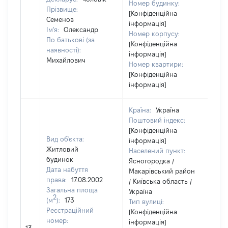
Номер будинку:
Прізвище:
[Конфіденційна
Семенов
інформація]
Ім'я:
Олександр
Номер корпусу:
По батькові (за
[Конфіденційна
наявності):
інформація]
Михайлович
Номер квартири:
[Конфіденційна
інформація]
Країна:
Україна
Поштовий індекс:
[Конфіденційна
Вид об'єкта:
інформація]
Житловий
Населений пункт:
будинок
Ясногородка /
Дата набуття
Макарівський район
права:
17.08.2002
/ Київська область /
Загальна площа
Україна
2
(м
):
173
Тип вулиці:
Реєстраційний
[Конфіденційна
номер:
інформація]
[Н