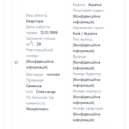
Країна:
Україна
Поштовий індекс:
Вид об'єкта:
[Конфіденційна
Квартира
інформація]
Дата набуття
Населений пункт:
права:
12.01.1999
Київ / Україна
Загальна площа
Тип вулиці:
2
(м
):
29
[Конфіденційна
Реєстраційний
інформація]
номер:
Вулиця:
[Н
[Конфіденційна
[Конфіденційна
17
ві
інформація]
інформація]
Номер будинку:
Декларує:
чоловік
[Конфіденційна
Прізвище:
інформація]
Семенов
Номер корпусу:
Ім'я:
Олександр
[Конфіденційна
По батькові (за
інформація]
наявності):
Номер квартири:
Михайлович
[Конфіденційна
інформація]