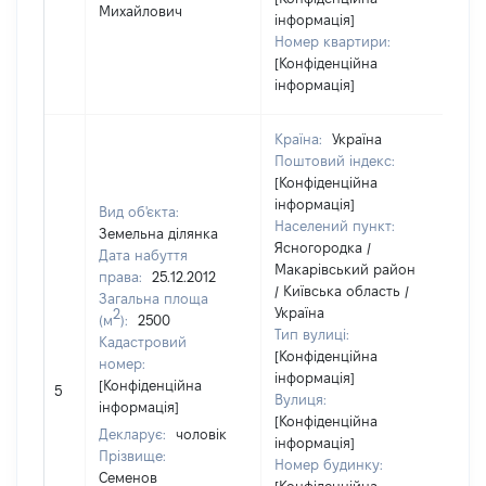
Михайлович
інформація]
Номер квартири:
[Конфіденційна
інформація]
Країна:
Україна
Поштовий індекс:
[Конфіденційна
інформація]
Вид об'єкта:
Населений пункт:
Земельна ділянка
Ясногородка /
Дата набуття
Макарівський район
права:
25.12.2012
/ Київська область /
Загальна площа
Україна
2
(м
):
2500
Тип вулиці:
Кадастровий
[Конфіденційна
номер:
інформація]
[Конфіденційна
5
40
Вулиця:
інформація]
[Конфіденційна
Декларує:
чоловік
інформація]
Прізвище:
Номер будинку:
Семенов