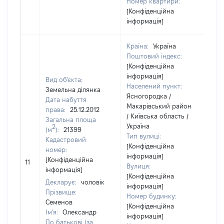
Номер квартири:
[Конфіденційна
інформація]
Країна:
Україна
Поштовий індекс:
[Конфіденційна
інформація]
Вид об'єкта:
Населений пункт:
Земельна ділянка
Ясногородка /
Дата набуття
Макарівський район
права:
25.12.2012
/ Київська область /
Загальна площа
Україна
2
(м
):
21399
Тип вулиці:
Кадастровий
[Конфіденційна
номер:
інформація]
[Конфіденційна
11
35
Вулиця:
інформація]
[Конфіденційна
Декларує:
чоловік
інформація]
Прізвище:
Номер будинку:
Семенов
[Конфіденційна
Ім'я:
Олександр
інформація]
По батькові (за