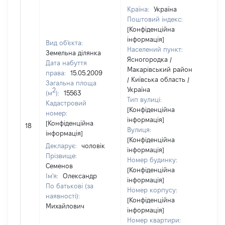
Країна:
Україна
Поштовий індекс:
[Конфіденційна
інформація]
Вид об'єкта:
Населений пункт:
Земельна ділянка
Ясногородка /
Дата набуття
Макарівський район
права:
15.05.2009
/ Київська область /
Загальна площа
Україна
2
(м
):
15563
Тип вулиці:
Кадастровий
[Конфіденційна
номер:
інформація]
[Н
[Конфіденційна
18
Вулиця:
ві
інформація]
[Конфіденційна
Декларує:
чоловік
інформація]
Прізвище:
Номер будинку:
Семенов
[Конфіденційна
Ім'я:
Олександр
інформація]
По батькові (за
Номер корпусу:
наявності):
[Конфіденційна
Михайлович
інформація]
Номер квартири: