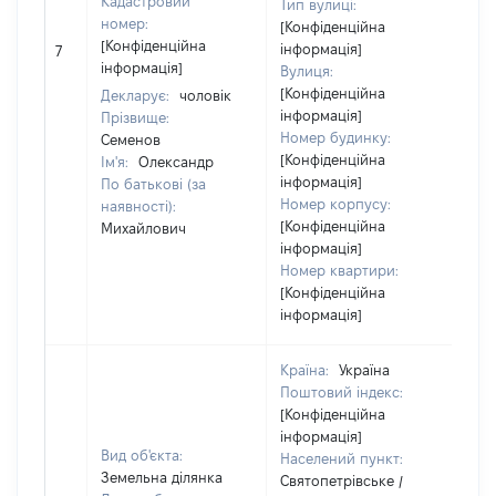
Кадастровий
Тип вулиці:
номер:
[Конфіденційна
[Конфіденційна
інформація]
7
14
інформація]
Вулиця:
[Конфіденційна
Декларує:
чоловік
інформація]
Прізвище:
Номер будинку:
Семенов
[Конфіденційна
Ім'я:
Олександр
інформація]
По батькові (за
Номер корпусу:
наявності):
[Конфіденційна
Михайлович
інформація]
Номер квартири:
[Конфіденційна
інформація]
Країна:
Україна
Поштовий індекс:
[Конфіденційна
інформація]
Вид об'єкта:
Населений пункт:
Земельна ділянка
Святопетрівське /