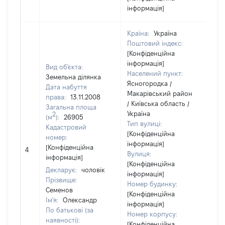
інформація]
Країна:
Україна
Поштовий індекс:
[Конфіденційна
інформація]
Вид об'єкта:
Населений пункт:
Земельна ділянка
Ясногородка /
Дата набуття
Макарівський район
права:
13.11.2008
/ Київська область /
Загальна площа
Україна
2
(м
):
26905
Тип вулиці:
Кадастровий
[Конфіденційна
номер:
інформація]
[Н
[Конфіденційна
4
Вулиця:
ві
інформація]
[Конфіденційна
Декларує:
чоловік
інформація]
Прізвище:
Номер будинку:
Семенов
[Конфіденційна
Ім'я:
Олександр
інформація]
По батькові (за
Номер корпусу:
наявності):
[Конфіденційна