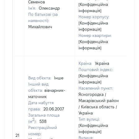
Семенов
[Конфіденційна
Ім'я:
Олександр
інформація]
По батькові (за
Номер корпусу:
наявності):
[Конфіденційна
Михайлович
інформація]
Номер квартири:
[Конфіденційна
інформація]
Країна:
Україна
Поштовий індекс:
[Конфіденційна
Вид об'єкта:
Інше
інформація]
Інший вид
Населений пункт:
об'єкта:
вівчарник-
Ясногородка /
маточник
Макарівський район
Дата набуття
/ Київська область /
права:
20.06.2007
Україна
Загальна площа
Тип вулиці:
2
(м
):
538
[Конфіденційна
Реєстраційний
інформація]
номер:
21
46
Вулиця: