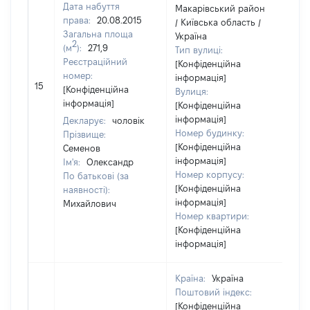
Дата набуття
Макарівський район
права:
20.08.2015
/ Київська область /
Загальна площа
Україна
2
(м
):
271,9
Тип вулиці:
Реєстраційний
[Конфіденційна
номер:
інформація]
15
21
[Конфіденційна
Вулиця:
інформація]
[Конфіденційна
інформація]
Декларує:
чоловік
Номер будинку:
Прізвище:
[Конфіденційна
Семенов
інформація]
Ім'я:
Олександр
Номер корпусу:
По батькові (за
[Конфіденційна
наявності):
інформація]
Михайлович
Номер квартири:
[Конфіденційна
інформація]
Країна:
Україна
Поштовий індекс:
[Конфіденційна