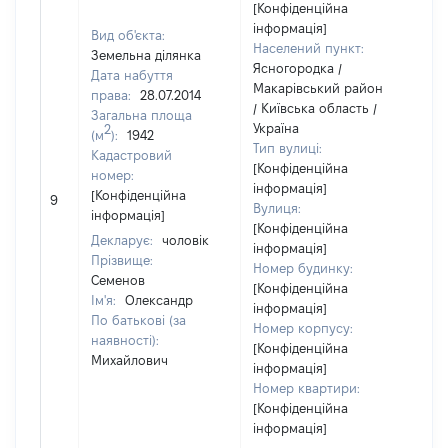
[Конфіденційна
інформація]
Вид об'єкта:
Населений пункт:
Земельна ділянка
Ясногородка /
Дата набуття
Макарівський район
права:
28.07.2014
/ Київська область /
Загальна площа
Україна
2
(м
):
1942
Тип вулиці:
Кадастровий
[Конфіденційна
номер:
інформація]
[Н
[Конфіденційна
9
Вулиця:
ві
інформація]
[Конфіденційна
Декларує:
чоловік
інформація]
Прізвище:
Номер будинку:
Семенов
[Конфіденційна
Ім'я:
Олександр
інформація]
По батькові (за
Номер корпусу:
наявності):
[Конфіденційна
Михайлович
інформація]
Номер квартири:
[Конфіденційна
інформація]