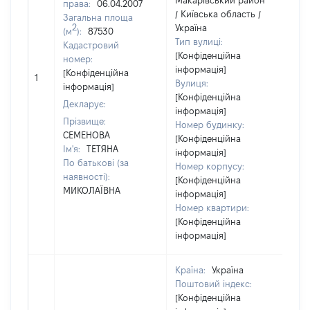
Макарівський район
права:
06.04.2007
/ Київська область /
Загальна площа
2
Україна
(м
):
87530
Тип вулиці:
Кадастровий
[Конфіденційна
номер:
інформація]
[Н
[Конфіденційна
1
Вулиця:
ві
інформація]
[Конфіденційна
Декларує:
інформація]
Прізвище:
Номер будинку:
СЕМЕНОВА
[Конфіденційна
Ім'я:
ТЕТЯНА
інформація]
По батькові (за
Номер корпусу:
наявності):
[Конфіденційна
МИКОЛАЇВНА
інформація]
Номер квартири:
[Конфіденційна
інформація]
Країна:
Україна
Поштовий індекс:
[Конфіденційна