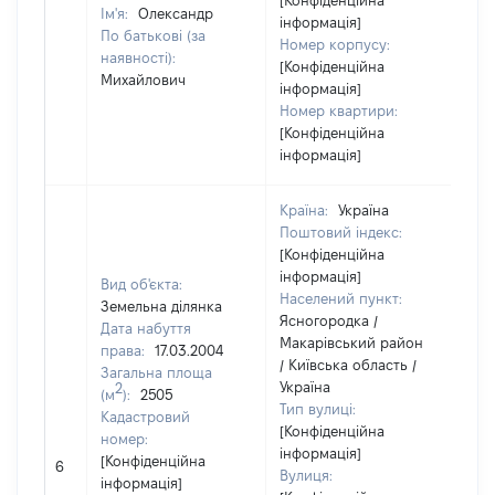
[Конфіденційна
Ім'я:
Олександр
інформація]
По батькові (за
Номер корпусу:
наявності):
[Конфіденційна
Михайлович
інформація]
Номер квартири:
[Конфіденційна
інформація]
Країна:
Україна
Поштовий індекс:
[Конфіденційна
інформація]
Вид об'єкта:
Населений пункт:
Земельна ділянка
Ясногородка /
Дата набуття
Макарівський район
права:
17.03.2004
/ Київська область /
Загальна площа
Україна
2
(м
):
2505
Тип вулиці:
Кадастровий
[Конфіденційна
номер:
інформація]
[Н
[Конфіденційна
6
Вулиця:
ві
інформація]