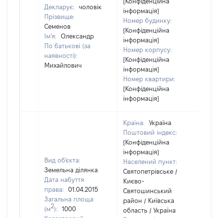
[Конфіденційна
Декларує:
чоловік
інформація]
Прізвище:
Номер будинку:
Семенов
[Конфіденційна
Ім'я:
Олександр
інформація]
По батькові (за
Номер корпусу:
наявності):
[Конфіденційна
Михайлович
інформація]
Номер квартири:
[Конфіденційна
інформація]
Країна:
Україна
Поштовий індекс:
[Конфіденційна
інформація]
Вид об'єкта:
Населений пункт:
Земельна ділянка
Святопетрівське /
Дата набуття
Києво-
права:
01.04.2015
Святошинський
Загальна площа
район / Київська
2
(м
):
1000
область / Україна