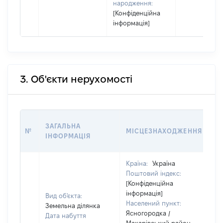
народження:
[Конфіденційна
інформація]
3. Об'єкти нерухомості
ВА
ЗАГАЛЬНА
№
МІСЦЕЗНАХОДЖЕННЯ
НА
ІНФОРМАЦІЯ
Н
Країна:
Україна
Поштовий індекс:
[Конфіденційна
інформація]
Вид об'єкта:
Населений пункт:
Земельна ділянка
Ясногородка /
Дата набуття