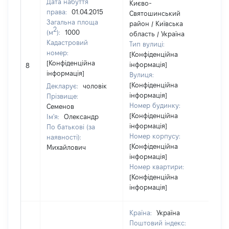
Дата набуття
Києво-
права:
01.04.2015
Святошинський
Загальна площа
район / Київська
2
(м
):
1000
область / Україна
Кадастровий
Тип вулиці:
номер:
[Конфіденційна
[Конфіденційна
інформація]
8
14
інформація]
Вулиця:
[Конфіденційна
Декларує:
чоловік
інформація]
Прізвище:
Номер будинку:
Семенов
[Конфіденційна
Ім'я:
Олександр
інформація]
По батькові (за
Номер корпусу:
наявності):
[Конфіденційна
Михайлович
інформація]
Номер квартири:
[Конфіденційна
інформація]
Країна:
Україна
Поштовий індекс: