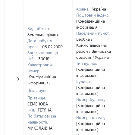
Країна:
Україна
Поштовий індекс:
[Конфіденційна
інформація]
Вид об'єкта:
Населений пункт:
Земельна ділянка
Вербка /
Дата набуття
Крижопільський
права:
03.02.2009
район / Вінницька
Загальна площа
2
область / Україна
(м
):
30019
Тип вулиці:
Кадастровий
[Конфіденційна
номер:
інформація]
[Н
[Конфіденційна
10
Вулиця:
ві
інформація]
[Конфіденційна
Декларує:
інформація]
Прізвище:
Номер будинку:
СЕМЕНОВА
[Конфіденційна
Ім'я:
ТЕТЯНА
інформація]
По батькові (за
Номер корпусу:
наявності):
[Конфіденційна
МИКОЛАЇВНА
інформація]