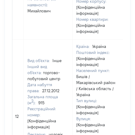
Номер корпусу:
наявності):
[Конфіденційна
Михайлович
інформація]
Номер квартири:
[Конфіденційна
інформація]
Країна:
Україна
Поштовий індекс:
[Конфіденційна
Вид об'єкта:
Інше
інформація]
Інший вид
Населений пункт:
об'єкта:
торгово-
Бишів /
побутовий центр
Макарівський район
Дата набуття
/ Київська область /
права:
27.12.2012
Україна
Загальна площа
Тип вулиці:
2
(м
):
915
[Конфіденційна
Реєстраційний
інформація]
[Н
номер:
12
Вулиця:
ві
[Конфіденційна
[Конфіденційна
інформація]
інформація]
Декларує:
чоловік