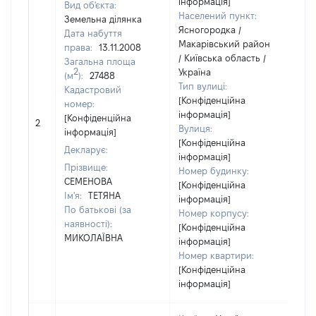
інформація]
Вид об'єкта:
Населений пункт:
Земельна ділянка
Ясногородка /
Дата набуття
Макарівський район
права:
13.11.2008
/ Київська область /
Загальна площа
2
Україна
(м
):
27488
Тип вулиці:
Кадастровий
[Конфіденційна
номер:
інформація]
[Н
[Конфіденційна
2
Вулиця:
ві
інформація]
[Конфіденційна
Декларує:
інформація]
Прізвище:
Номер будинку:
СЕМЕНОВА
[Конфіденційна
Ім'я:
ТЕТЯНА
інформація]
По батькові (за
Номер корпусу:
наявності):
[Конфіденційна
МИКОЛАЇВНА
інформація]
Номер квартири:
[Конфіденційна
інформація]