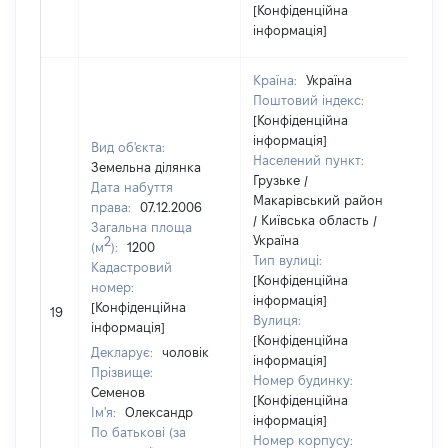
[Конфіденційна
інформація]
Країна:
Україна
Поштовий індекс:
[Конфіденційна
інформація]
Вид об'єкта:
Населений пункт:
Земельна ділянка
Грузьке /
Дата набуття
Макарівський район
права:
07.12.2006
/ Київська область /
Загальна площа
Україна
2
(м
):
1200
Тип вулиці:
Кадастровий
[Конфіденційна
номер:
інформація]
[Н
[Конфіденційна
19
Вулиця:
ві
інформація]
[Конфіденційна
Декларує:
чоловік
інформація]
Прізвище:
Номер будинку:
Семенов
[Конфіденційна
Ім'я:
Олександр
інформація]
По батькові (за
Номер корпусу: