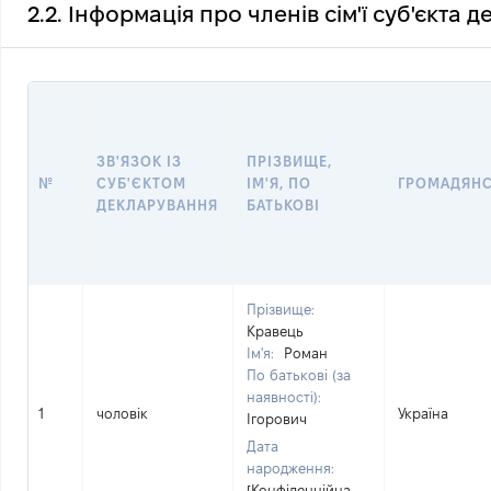
2.2. Інформація про членів сім'ї суб'єкта 
ЗВ'ЯЗОК ІЗ
ПРІЗВИЩЕ,
№
СУБ'ЄКТОМ
ІМ'Я, ПО
ГРОМАДЯН
ДЕКЛАРУВАННЯ
БАТЬКОВІ
Прізвище:
Кравець
Ім'я:
Роман
По батькові (за
наявності):
1
чоловік
Україна
Ігорович
Дата
народження:
[Конфіденційна