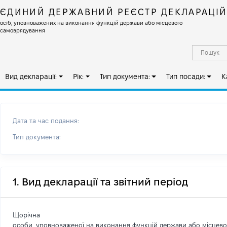
ЄДИНИЙ ДЕРЖАВНИЙ РЕЄСТР ДЕКЛАРАЦІ
осіб, уповноважених на виконання функцій держави або місцевого
самоврядування
Вид декларації:
Рік:
Тип документа:
Тип посади:
К
Дата та час подання:
Тип документа:
1. Вид декларації та звітний період
Щорічна
особи, уповноваженої на виконання функцій держави або місцев