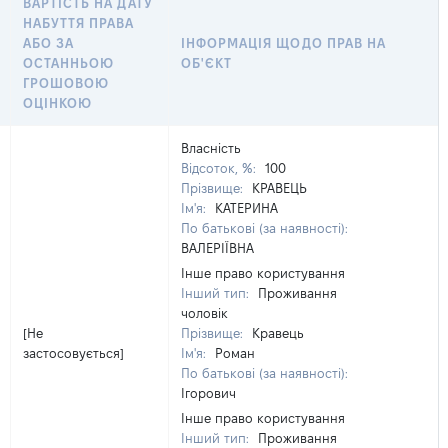
ВАРТІСТЬ НА ДАТУ
НАБУТТЯ ПРАВА
АБО ЗА
ІНФОРМАЦІЯ ЩОДО ПРАВ НА
ОСТАННЬОЮ
ОБ'ЄКТ
ГРОШОВОЮ
ОЦІНКОЮ
Власність
Відсоток, %:
100
Прізвище:
КРАВЕЦЬ
Ім'я:
КАТЕРИНА
По батькові (за наявності):
ВАЛЕРІЇВНА
Інше право користування
Інший тип:
Проживання
чоловік
[Не
Прізвище:
Кравець
застосовується]
Ім'я:
Роман
По батькові (за наявності):
Ігорович
Інше право користування
Інший тип:
Проживання