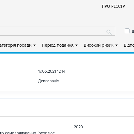
Й
ПРО РЕЄСТР
ш
атегорія посади:
Період подання:
Високий ризик:
Відп
17.03.2021 12:14
Декларація
2020
ого самоврядування (охоплює