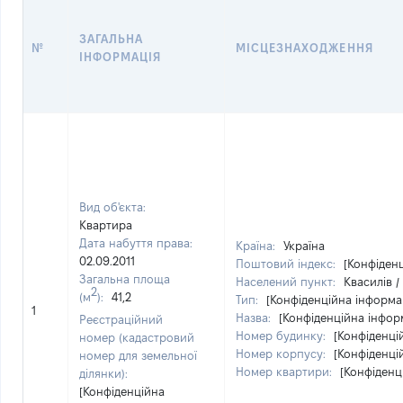
ЗАГАЛЬНА
№
МІСЦЕЗНАХОДЖЕННЯ
ІНФОРМАЦІЯ
Вид об'єкта:
Квартира
Дата набуття права:
Країна:
Україна
02.09.2011
Поштовий індекс:
[Конфіден
Загальна площа
Населений пункт:
Квасилів /
2
(м
):
41,2
Тип:
[Конфіденційна інформа
1
Назва:
[Конфіденційна інфор
Реєстраційний
Номер будинку:
[Конфіденці
номер (кадастровий
Номер корпусу:
[Конфіденці
номер для земельної
Номер квартири:
[Конфіденц
ділянки):
[Конфіденційна