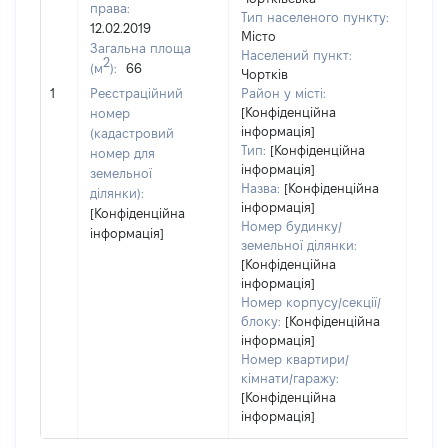
права:
Тип населеного пункту:
12.02.2019
Місто
Загальна площа
Населений пункт:
2
(м
):
66
Чортків
[Не
1
Реєстраційний
Район у місті:
заст
[Конфіденційна
номер
інформація]
(кадастровий
Тип:
[Конфіденційна
номер для
інформація]
земельної
Назва:
[Конфіденційна
ділянки):
інформація]
[Конфіденційна
Номер будинку/
інформація]
земельної ділянки:
[Конфіденційна
інформація]
Номер корпусу/секції/
блоку:
[Конфіденційна
інформація]
Номер квартири/
кімнати/гаражу:
[Конфіденційна
інформація]