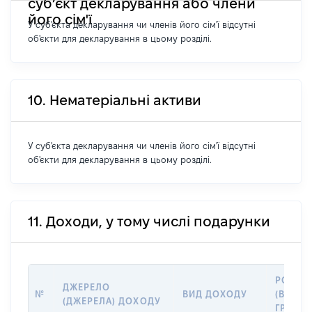
суб’єкт декларування або члени
його сім'ї
У суб'єкта декларування чи членів його сім'ї відсутні
об'єкти для декларування в цьому розділі.
10. Нематеріальні активи
У суб'єкта декларування чи членів його сім'ї відсутні
об'єкти для декларування в цьому розділі.
11. Доходи, у тому числі подарунки
РОЗМІ
ДЖЕРЕЛО
№
ВИД ДОХОДУ
(ВАРТІС
(ДЖЕРЕЛА) ДОХОДУ
ГРН