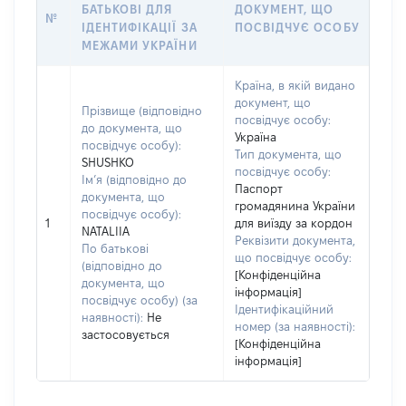
БАТЬКОВІ ДЛЯ
ДОКУМЕНТ, ЩО
№
ІДЕНТИФІКАЦІЇ ЗА
ПОСВІДЧУЄ ОСОБУ
МЕЖАМИ УКРАЇНИ
Країна, в якій видано
документ, що
Прізвище (відповідно
посвідчує особу:
до документа, що
Україна
посвідчує особу):
Тип документа, що
SHUSHKO
посвідчує особу:
Ім’я (відповідно до
Паспорт
документа, що
громадянина України
посвідчує особу):
1
для виїзду за кордон
NATALIIA
Реквізити документа,
По батькові
що посвідчує особу:
(відповідно до
[Конфіденційна
документа, що
інформація]
посвідчує особу) (за
Ідентифікаційний
наявності):
Не
номер (за наявності):
застосовується
[Конфіденційна
інформація]