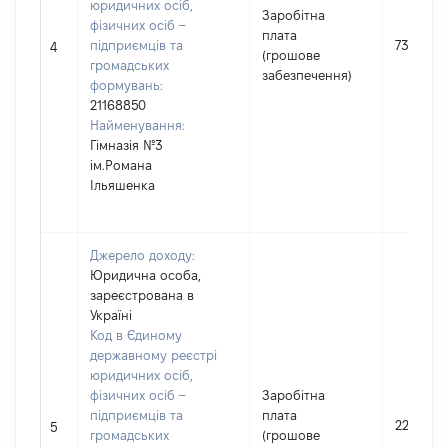
юридичних осіб,
Заробітна
фізичних осіб –
плата
підприємців та
73189
4
(грошове
громадських
забезпечення)
формувань:
21168850
Найменування:
Гімназія №3
ім.Романа
Ільяшенка
Джерело доходу:
Юридична особа,
зареєстрована в
Україні
Код в Єдиному
державному реєстрі
юридичних осіб,
фізичних осіб –
Заробітна
підприємців та
плата
220928
5
громадських
(грошове