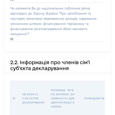
Чи належите Ви до національних публічних діячів
відповідно до Закону України "Про запобігання та
протидію легалізації (відмиванню) доходів, одержаних
злочинним шляхом, фінансуванню тероризму та
фінансуванню розповсюдження зброї масового
знищення"?
Ні
2.2. Інформація про членів сім'ї
суб'єкта декларування
П
ПРІЗВИЩЕ, ІМʼЯ,
Б
ЗВʼЯЗОК ІЗ
ПО БАТЬКОВІ (ЗА
І
№
СУБʼЄКТОМ
НАЯВНОСТІ) ДЛЯ
ГРОМАДЯНСТВО
М
ДЕКЛАРУВАННЯ
ІДЕНТИФІКАЦІЇ В
УКРАЇНІ