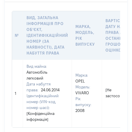
ВИД, ЗАГАЛЬНА
ВАРТІСТЬ Н
ІНФОРМАЦІЯ ПРО
МАРКА,
ДАТУ НАБУТ
ОБʼЄКТ,
МОДЕЛЬ,
ПРАВА АБО 
№
ІДЕНТИФІКАЦІЙНИЙ
РІК
ОСТАННЬО
НОМЕР (ЗА
ВИПУСКУ
ГРОШОВОЮ
НАЯВНОСТІ), ДАТА
ОЦІНКОЮ, Г
НАБУТТЯ ПРАВА
Вид майна:
Автомобіль
Марка:
легковий
OPEL
Дата набуття
Модель:
права:
24.06.2014
[Не
VIVARO
1
Ідентифікаційний
застосовуєтьс
Рік
номер (VIN-код,
випуску:
номер шасі):
2008
[Конфіденційна
інформація]