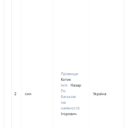
Прізвище:
Котик
Ім'я:
Назар
По
2
син
Україна
батькові
(за
наявності):
Ігорович