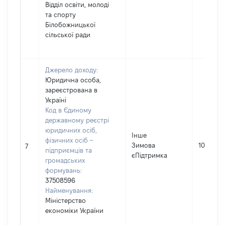
Відділ освіти, молоді
та спорту
Білобожницької
сільської ради
Джерело доходу:
Юридична особа,
зареєстрована в
Україні
Код в Єдиному
державному реєстрі
юридичних осіб,
Інше
фізичних осіб –
Зимова
1000
7
підприємців та
єПідтримка
громадських
формувань:
37508596
Найменування:
Міністерство
економіки України