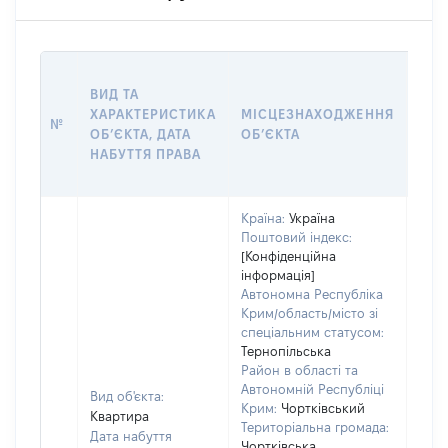
ВАР
ВИД ТА
ДАТ
ХАРАКТЕРИСТИКА
МІСЦЕЗНАХОДЖЕННЯ
ПРА
№
ОБʼЄКТА, ДАТА
ОБʼЄКТА
ОС
НАБУТТЯ ПРАВА
ГР
ОЦІ
Країна:
Україна
Поштовий індекс:
[Конфіденційна
інформація]
Автономна Республіка
Крим/область/місто зі
спеціальним статусом:
Тернопільська
Район в області та
Автономній Республіці
Вид об'єкта:
Крим:
Чортківський
Квартира
Територіальна громада:
Дата набуття
Чортківська