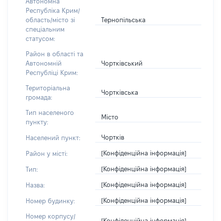
Автономна
Республіка Крим/
Тернопільська
область/місто зі
спеціальним
статусом:
Район в області та
Чортківський
Автономній
Республіці Крим:
Територіальна
Чортківська
громада:
Тип населеного
Місто
пункту:
Чортків
Населений пункт:
[Конфіденційна інформація]
Район у місті:
[Конфіденційна інформація]
Тип:
[Конфіденційна інформація]
Назва:
[Конфіденційна інформація]
Номер будинку:
Номер корпусу/
[Конфіденційна інформація]