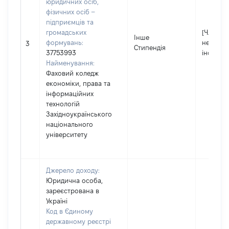
юридичних осіб,
фізичних осіб –
підприємців та
громадських
[Член сім
Інше
формувань:
не нада
3
Стипендія
37753993
інформа
Найменування:
Фаховий коледж
економіки, права та
інформаційних
технологій
Західноукраїнського
національного
університету
Джерело доходу:
Юридична особа,
зареєстрована в
Україні
Код в Єдиному
державному реєстрі