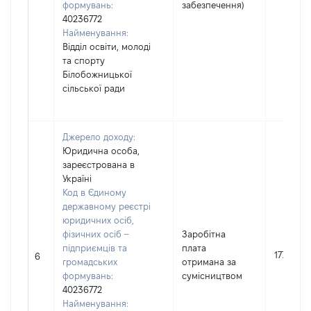
формувань:
забезпечення)
40236772
Найменування:
Відділ освіти, молоді
та спорту
Білобожницької
сільської ради
Джерело доходу:
Юридична особа,
зареєстрована в
Україні
Код в Єдиному
державному реєстрі
юридичних осіб,
фізичних осіб –
Заробітна
підприємців та
плата
17732
6
громадських
отримана за
формувань:
сумісництвом
40236772
Найменування: