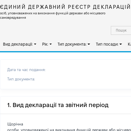
ЄДИНИЙ ДЕРЖАВНИЙ РЕЄСТР ДЕКЛАРАЦІ
осіб, уповноважених на виконання функцій держави або місцевого
самоврядування
Вид декларації:
Рік:
Тип документа:
Тип посади:
К
Дата та час подання:
Тип документа:
1. Вид декларації та звітний період
Щорічна
особи, уповноваженої на виконання функцій держави або місцев