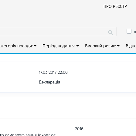
Й
ПРО РЕЄСТР
ш
атегорія посади:
Період подання:
Високий ризик:
Відп
17.03.2017 22:06
Декларація
2016
ого самоврядування (охоплює