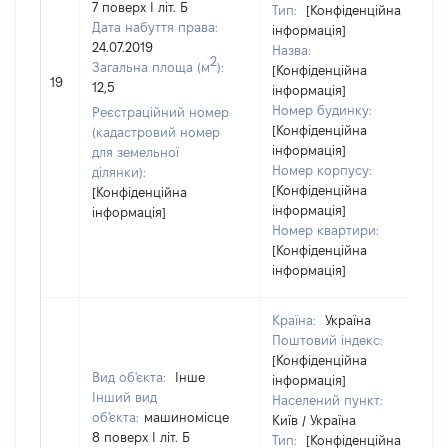
7 поверх І літ. Б
Тип:
[Конфіденційна
Дата набуття права:
інформація]
24.07.2019
Назва:
2
Загальна площа (м
):
[Конфіденційна
19
12,5
інформація]
Номер будинку:
Реєстраційний номер
[Конфіденційна
(кадастровий номер
інформація]
для земельної
Номер корпусу:
ділянки):
[Конфіденційна
[Конфіденційна
інформація]
інформація]
Номер квартири:
[Конфіденційна
інформація]
Країна:
Україна
Поштовий індекс:
[Конфіденційна
Вид об'єкта:
Інше
інформація]
Інший вид
Населений пункт:
об'єкта:
машиномісце
Київ / Україна
8 поверх І літ. Б
Тип:
[Конфіденційна