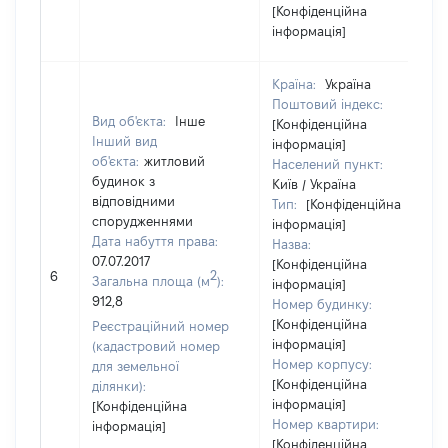
[Конфіденційна
інформація]
Країна:
Україна
Поштовий індекс:
Вид об'єкта:
Інше
[Конфіденційна
Інший вид
інформація]
об'єкта:
житловий
Населений пункт:
будинок з
Київ / Україна
відповідними
Тип:
[Конфіденційна
спорудженнями
інформація]
Дата набуття права:
Назва:
07.07.2017
[Конфіденційна
2
6
Загальна площа (м
):
інформація]
912,8
Номер будинку:
[Конфіденційна
Реєстраційний номер
інформація]
(кадастровий номер
Номер корпусу:
для земельної
[Конфіденційна
ділянки):
інформація]
[Конфіденційна
Номер квартири:
інформація]
[Конфіденційна