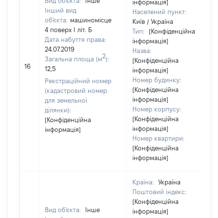
Вид об'єкта:
Інше
інформація]
Інший вид
Населений пункт:
об'єкта:
машиномісце
Київ / Україна
4 поверх І літ. Б
Тип:
[Конфіденційна
Дата набуття права:
інформація]
24.07.2019
Назва:
2
Загальна площа (м
):
[Конфіденційна
16
12,5
інформація]
Номер будинку:
Реєстраційний номер
[Конфіденційна
(кадастровий номер
інформація]
для земельної
Номер корпусу:
ділянки):
[Конфіденційна
[Конфіденційна
інформація]
інформація]
Номер квартири:
[Конфіденційна
інформація]
Країна:
Україна
Поштовий індекс:
[Конфіденційна
Вид об'єкта:
Інше
інформація]