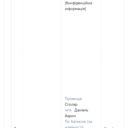
[Конфіденційна
інформація]
Прізвище:
Столар
Ім'я:
Даніель
Аарон
По батькові (за
наявності):