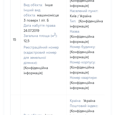
[Конфіденційна
Вид об'єкта:
Інше
інформація]
Інший вид
Населений пункт:
об'єкта:
машиномісце
Київ / Україна
3 поверх І літ. Б
Тип:
[Конфіденційна
Дата набуття права:
інформація]
24.07.2019
Назва:
2
Загальна площа (м
):
[Конфіденційна
15
12,5
інформація]
Номер будинку:
Реєстраційний номер
[Конфіденційна
(кадастровий номер
інформація]
для земельної
Номер корпусу:
ділянки):
[Конфіденційна
[Конфіденційна
інформація]
інформація]
Номер квартири:
[Конфіденційна
інформація]
Країна:
Україна
Поштовий індекс:
[Конфіденційна