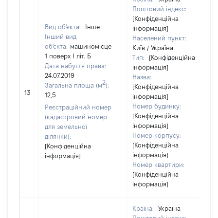
Поштовий індекс:
[Конфіденційна
Вид об'єкта:
Інше
інформація]
Інший вид
Населений пункт:
об'єкта:
машиномісце
Київ / Україна
1 поверх І літ. Б
Тип:
[Конфіденційна
Дата набуття права:
інформація]
24.07.2019
Назва:
2
Загальна площа (м
):
[Конфіденційна
13
12,5
інформація]
Номер будинку:
Реєстраційний номер
[Конфіденційна
(кадастровий номер
інформація]
для земельної
Номер корпусу:
ділянки):
[Конфіденційна
[Конфіденційна
інформація]
інформація]
Номер квартири:
[Конфіденційна
інформація]
Країна:
Україна