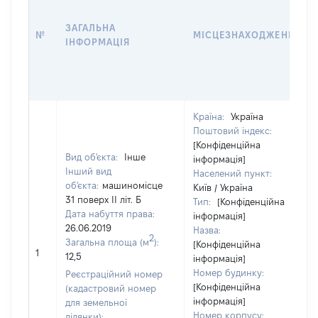
ЗАГАЛЬНА
№
МІСЦЕЗНАХОДЖЕННЯ
ІНФОРМАЦІЯ
Країна:
Україна
Поштовий індекс:
[Конфіденційна
Вид об'єкта:
Інше
інформація]
Інший вид
Населений пункт:
об'єкта:
машиномісце
Київ / Україна
31 поверх ІІ літ. Б
Тип:
[Конфіденційна
Дата набуття права:
інформація]
26.06.2019
Назва:
2
Загальна площа (м
):
[Конфіденційна
1
12,5
інформація]
Номер будинку:
Реєстраційний номер
[Конфіденційна
(кадастровий номер
інформація]
для земельної
Номер корпусу:
ділянки):