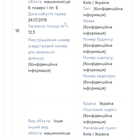
об'єкта:
машиномісце
Київ / Україна
6 поверх І літ. Б
Тип:
[Конфіденційна
Дата набуття права:
інформація]
24.07.2019
Назва:
2
Загальна площа (м
):
[Конфіденційна
18
12,5
інформація]
Номер будинку:
Реєстраційний номер
[Конфіденційна
(кадастровий номер
інформація]
для земельної
Номер корпусу:
ділянки):
[Конфіденційна
[Конфіденційна
інформація]
інформація]
Номер квартири:
[Конфіденційна
інформація]
Країна:
Україна
Поштовий індекс:
[Конфіденційна
Вид об'єкта:
Інше
інформація]
Інший вид
Населений пункт:
об'єкта:
машиномісце
Київ / Україна