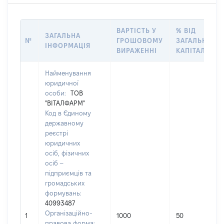
ВАРТІСТЬ У
% ВІД
ЗАГАЛЬНА
№
ГРОШОВОМУ
ЗАГАЛЬНОГО
ІНФОРМАЦІЯ
ВИРАЖЕННІ
КАПІТАЛУ
Найменування
юридичної
особи:
ТОВ
"ВІТАЛФАРМ"
Код в Єдиному
державному
реєстрі
юридичних
осіб, фізичних
осіб –
підприємців та
громадських
формувань:
40993487
Організаційно-
1
1000
50
правова форма: