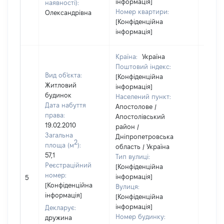
інформація]
наявності):
Номер квартири:
Олександрівна
[Конфіденційна
інформація]
Країна:
Україна
Поштовий індекс:
Вид об'єкта:
[Конфіденційна
Житловий
інформація]
будинок
Населений пункт:
Дата набуття
Апостолове /
права:
Апостолівський
19.02.2010
район /
Загальна
Дніпропетровська
2
площа (м
):
область / Україна
57,1
Тип вулиці:
Реєстраційний
[Конфіденційна
номер:
інформація]
5
61827
[Конфіденційна
Вулиця:
інформація]
[Конфіденційна
інформація]
Декларує:
Номер будинку:
дружина