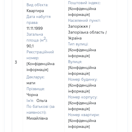
Поштовий індекс:
Вид об'єкта:
[Конфіденційна
Квартира
інформація]
Дата набуття
Населений пункт:
права:
Запоріжжя /
11.11.1999
Запорізька область /
Загальна
Україна
2
площа (м
):
Тип вулиці:
90,1
[Конфіденційна
Реєстраційний
інформація]
номер:
[Не
Вулиця:
3
[Конфіденційна
відом
[Конфіденційна
інформація]
інформація]
Декларує:
Номер будинку:
мати
[Конфіденційна
Прізвище:
інформація]
Чорна
Номер корпусу:
Ім'я:
Ольга
[Конфіденційна
По батькові (за
інформація]
наявності):
Номер квартири:
Михайлівна
[Конфіденційна
інформація]