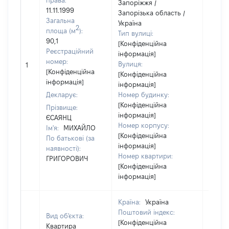
права:
Запоріжжя /
11.11.1999
Запорізька область /
Загальна
Україна
2
площа (м
):
Тип вулиці:
90,1
[Конфіденційна
Реєстраційний
інформація]
[Не
номер:
Вулиця:
1
відом
[Конфіденційна
[Конфіденційна
інформація]
інформація]
Декларує:
Номер будинку:
[Конфіденційна
Прізвище:
інформація]
ЄСАЯНЦ
Номер корпусу:
Ім'я:
МИХАЙЛО
[Конфіденційна
По батькові (за
інформація]
наявності):
Номер квартири:
ГРИГОРОВИЧ
[Конфіденційна
інформація]
Країна:
Україна
Поштовий індекс:
Вид об'єкта:
[Конфіденційна
Квартира