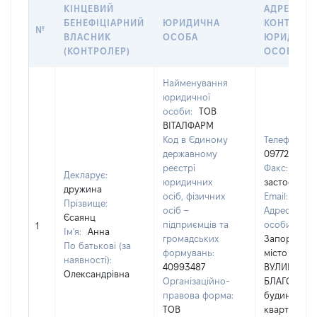
КІНЦЕВИЙ
АДРЕСА Т
БЕНЕФІЦІАРНИЙ
ЮРИДИЧНА
КОНТАКТИ
№
ВЛАСНИК
ОСОБА
ЮРИДИЧН
(КОНТРОЛЕР)
ОСОБИ
Найменування
юридичної
особи:
ТОВ
ВІТАЛФАРМ
Код в Єдиному
Телефон:
державному
0977277827
реєстрі
Факс:
[Не
Декларує:
юридичних
застосовуєт
дружина
осіб, фізичних
Email:
[Не в
Прізвище:
осіб –
Адреса юри
Єсаянц
підприємців та
особи:
690
1
Ім'я:
Анна
громадських
Запорізька 
По батькові (за
формувань:
місто Запор
наявності):
40993487
ВУЛИЦЯ
Олександрівна
Організаційно-
БЛАГОВІЩЕ
правова форма:
будинок 35,
ТОВ
квартира 1