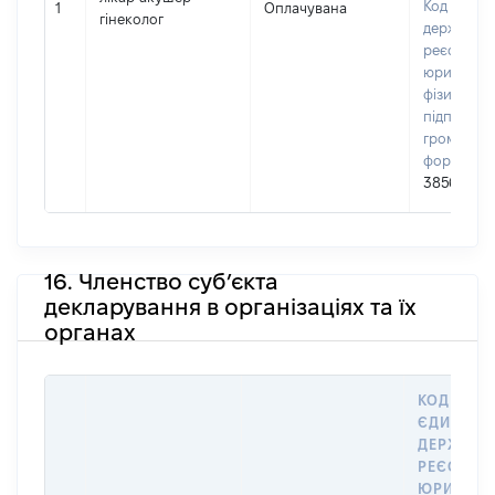
Код в Єди
1
Оплачувана
гінеколог
державно
реєстрі
юридичних
фізичних о
підприємц
громадськ
формуван
38563265
16. Членство суб’єкта
декларування в організаціях та їх
органах
КОД В
ЄДИНОМ
ДЕРЖАВН
РЕЄСТРІ
ЮРИДИЧ