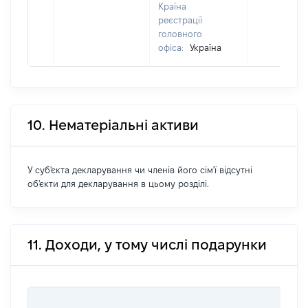
Країна
реєстрації
головного
офіса:
Україна
10. Нематеріальні активи
У суб'єкта декларування чи членів його сім'ї відсутні
об'єкти для декларування в цьому розділі.
11. Доходи, у тому числі подарунки