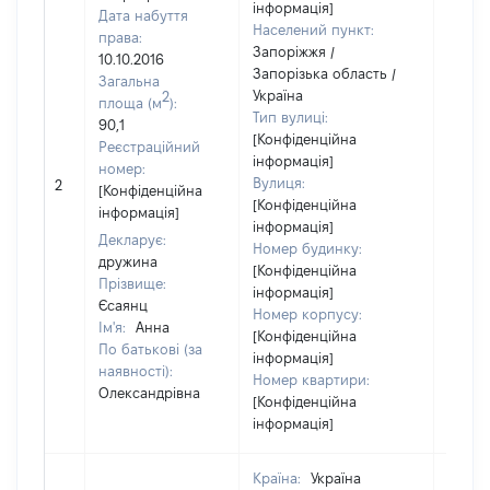
інформація]
Дата набуття
Населений пункт:
права:
Запоріжжя /
10.10.2016
Запорізька область /
Загальна
Україна
2
площа (м
):
Тип вулиці:
90,1
[Конфіденційна
Реєстраційний
інформація]
номер:
[Не
Вулиця:
2
[Конфіденційна
відом
[Конфіденційна
інформація]
інформація]
Декларує:
Номер будинку:
дружина
[Конфіденційна
Прізвище:
інформація]
Єсаянц
Номер корпусу:
Ім'я:
Анна
[Конфіденційна
По батькові (за
інформація]
наявності):
Номер квартири:
Олександрівна
[Конфіденційна
інформація]
Країна:
Україна