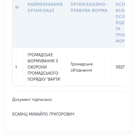
НАЙМЕНУВАННЯ
ОРГАНІЗАЦІЙНО-
ОСІБ,
№
ОРГАНІЗАЦІЇ
ПРАВОВА ФОРМА
ФІЗИЧНИ
ОСІБ –
ПІДПРИЄ
ТА
ГРОМАДС
ФОРМУВА
ГРОМАДСЬКЕ
ФОРМУВАННЯ З
Громадське
1
ОХОРОНИ
39271161
об’єднання
ГРОМАДСЬКОГО
ПОРЯДКУ "ВАРТА"
Документ підписано:
ЄСАЯНЦ МИХАЙЛО ГРИГОРОВИЧ