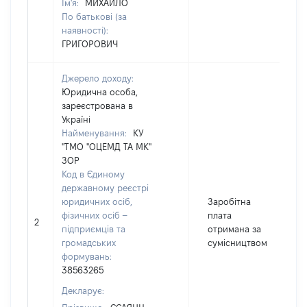
Ім'я:
МИХАЙЛО
По батькові (за
наявності):
ГРИГОРОВИЧ
Джерело доходу:
Юридична особа,
зареєстрована в
Україні
Найменування:
КУ
"ТМО "ОЦЕМД ТА МК"
ЗОР
Код в Єдиному
державному реєстрі
юридичних осіб,
Заробітна
фізичних осіб –
плата
2
підприємців та
отримана за
громадських
сумісництвом
формувань:
38563265
Декларує: