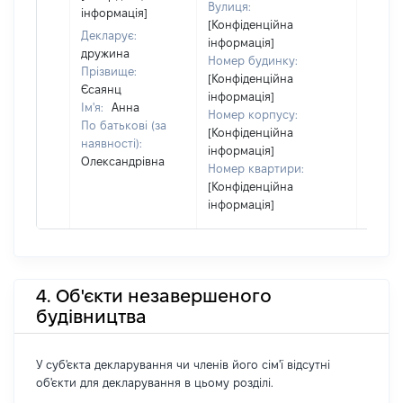
Вулиця:
інформація]
[Конфіденційна
Декларує:
інформація]
дружина
Номер будинку:
Прізвище:
[Конфіденційна
Єсаянц
інформація]
Ім'я:
Анна
Номер корпусу:
По батькові (за
[Конфіденційна
наявності):
інформація]
Олександрівна
Номер квартири:
[Конфіденційна
інформація]
4. Об'єкти незавершеного
будівництва
У суб'єкта декларування чи членів його сім'ї відсутні
об'єкти для декларування в цьому розділі.