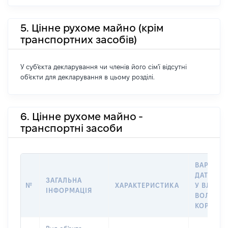
5. Цінне рухоме майно (крім
транспортних засобів)
У суб'єкта декларування чи членів його сім'ї відсутні
об'єкти для декларування в цьому розділі.
6. Цінне рухоме майно -
транспортні засоби
ВАРТІСТ
ДАТУ НА
ЗАГАЛЬНА
№
ХАРАКТЕРИСТИКА
У ВЛАСНІ
ІНФОРМАЦІЯ
ВОЛОДІН
КОРИСТ