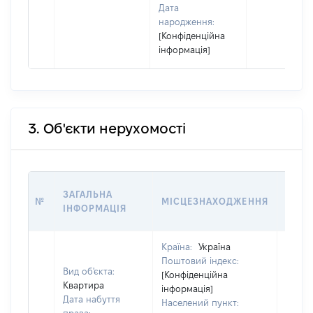
Дата
народження:
[Конфіденційна
інформація]
3. Об'єкти нерухомості
ВАРТ
ЗАГАЛЬНА
№
МІСЦЕЗНАХОДЖЕННЯ
НА Д
ІНФОРМАЦІЯ
НАБУ
Країна:
Україна
Поштовий індекс:
Вид об'єкта:
[Конфіденційна
Квартира
інформація]
Дата набуття
Населений пункт: