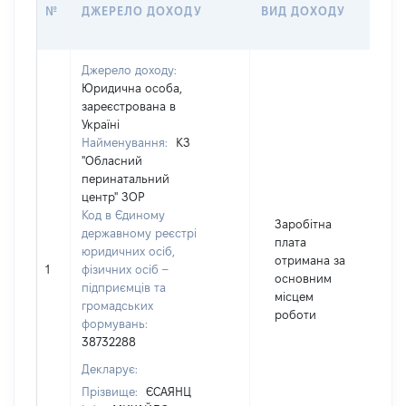
Р
№
ДЖЕРЕЛО ДОХОДУ
ВИД ДОХОДУ
(В
Джерело доходу:
Юридична особа,
зареєстрована в
Україні
Найменування:
КЗ
"Обласний
перинатальний
центр" ЗОР
Код в Єдиному
Заробітна
державному реєстрі
плата
юридичних осіб,
отримана за
1
фізичних осіб –
основним
підприємців та
місцем
громадських
роботи
формувань:
38732288
Декларує:
Прізвище:
ЄСАЯНЦ