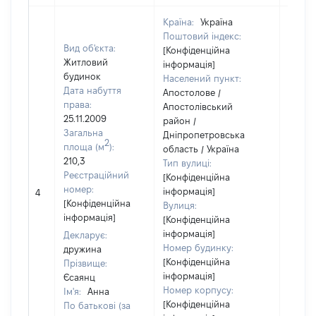
Країна:
Україна
Поштовий індекс:
Вид об'єкта:
[Конфіденційна
Житловий
інформація]
будинок
Населений пункт:
Дата набуття
Апостолове /
права:
Апостолівський
25.11.2009
район /
Загальна
Дніпропетровська
2
площа (м
):
область / Україна
210,3
Тип вулиці:
Реєстраційний
[Конфіденційна
номер:
інформація]
4
23752
[Конфіденційна
Вулиця:
інформація]
[Конфіденційна
інформація]
Декларує:
Номер будинку:
дружина
[Конфіденційна
Прізвище:
інформація]
Єсаянц
Номер корпусу:
Ім'я:
Анна
[Конфіденційна
По батькові (за