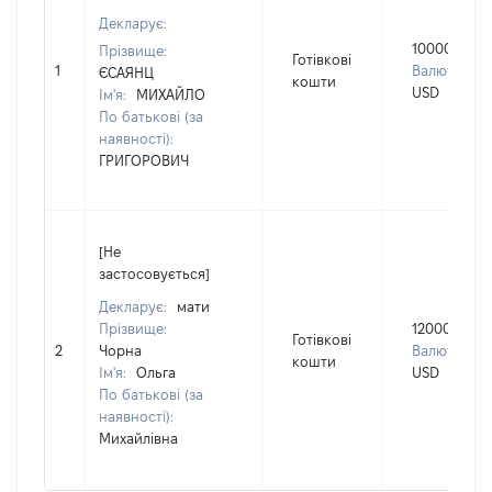
Декларує:
10000
Прізвище:
Готівкові
1
Валюта:
ЄСАЯНЦ
кошти
USD
Ім'я:
МИХАЙЛО
По батькові (за
наявності):
ГРИГОРОВИЧ
[Не
застосовується]
Декларує:
мати
Прізвище:
12000
Готівкові
2
Чорна
Валюта:
кошти
Ім'я:
Ольга
USD
По батькові (за
наявності):
Михайлівна