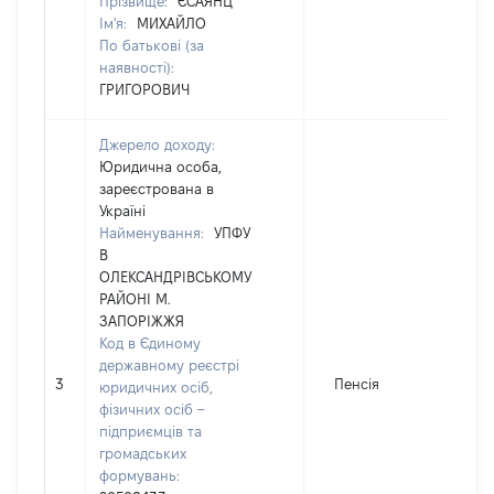
Прізвище:
ЄСАЯНЦ
Ім'я:
МИХАЙЛО
По батькові (за
наявності):
ГРИГОРОВИЧ
Джерело доходу:
Юридична особа,
зареєстрована в
Україні
Найменування:
УПФУ
В
ОЛЕКСАНДРІВСЬКОМУ
РАЙОНІ М.
ЗАПОРІЖЖЯ
Код в Єдиному
державному реєстрі
3
Пенсія
юридичних осіб,
фізичних осіб –
підприємців та
громадських
формувань: