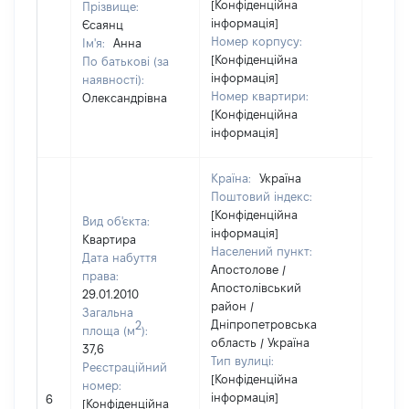
[Конфіденційна
Прізвище:
інформація]
Єсаянц
Номер корпусу:
Ім'я:
Анна
[Конфіденційна
По батькові (за
інформація]
наявності):
Номер квартири:
Олександрівна
[Конфіденційна
інформація]
Країна:
Україна
Поштовий індекс:
[Конфіденційна
Вид об'єкта:
інформація]
Квартира
Населений пункт:
Дата набуття
Апостолове /
права:
Апостолівський
29.01.2010
район /
Загальна
Дніпропетровська
2
площа (м
):
область / Україна
37,6
Тип вулиці:
Реєстраційний
[Конфіденційна
номер:
інформація]
6
41258
[Конфіденційна