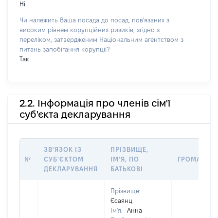
Ні
Чи належить Ваша посада до посад, пов'язаних з
високим рівнем корупційних ризиків, згідно з
переліком, затвердженим Національним агентством з
питань запобігання корупції?
Так
2.2. Інформація про членів сім'ї
суб'єкта декларування
ЗВ'ЯЗОК ІЗ
ПРІЗВИЩЕ,
№
СУБ'ЄКТОМ
ІМ'Я, ПО
ГРОМАДЯН
ДЕКЛАРУВАННЯ
БАТЬКОВІ
Прізвище:
Єсаянц
Ім'я:
Анна