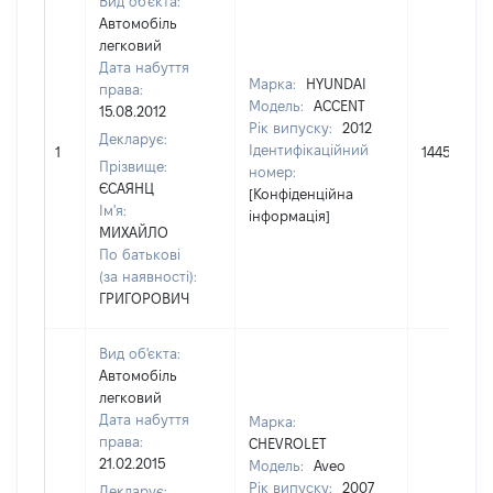
Вид об'єкта:
Автомобіль
легковий
Дата набуття
Марка:
HYUNDAI
права:
Модель:
ACCENT
15.08.2012
Рік випуску:
2012
Декларує:
Ідентифікаційний
1
144500
Прізвище:
номер:
ЄСАЯНЦ
[Конфіденційна
Ім'я:
інформація]
МИХАЙЛО
По батькові
(за наявності):
ГРИГОРОВИЧ
Вид об'єкта:
Автомобіль
легковий
Дата набуття
Марка:
права:
CHEVROLET
21.02.2015
Модель:
Aveo
Рік випуску:
2007
Декларує: