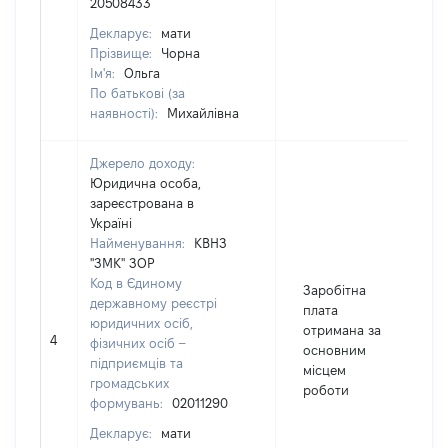
20508433
Декларує:
мати
Прізвище:
Чорна
Ім'я:
Ольга
По батькові (за
наявності):
Михайлівна
Джерело доходу:
Юридична особа,
зареєстрована в
Україні
Найменування:
КВНЗ
"ЗМК" ЗОР
Код в Єдиному
Заробітна
державному реєстрі
плата
юридичних осіб,
отримана за
4
фізичних осіб –
основним
підприємців та
місцем
громадських
роботи
формувань:
02011290
Декларує:
мати