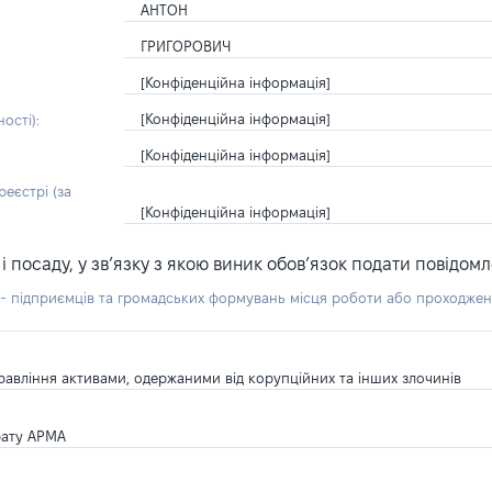
АНТОН
ГРИГОРОВИЧ
[Конфіденційна інформація]
[Конфіденційна інформація]
ості):
[Конфіденційна інформація]
еєстрі (за
[Конфіденційна інформація]
посаду, у зв’язку з якою виник обов’язок подати повідомл
б - підприємців та громадських формувань місця роботи або проходже
равління активами, одержаними від корупційних та інших злочинів
рату АРМА