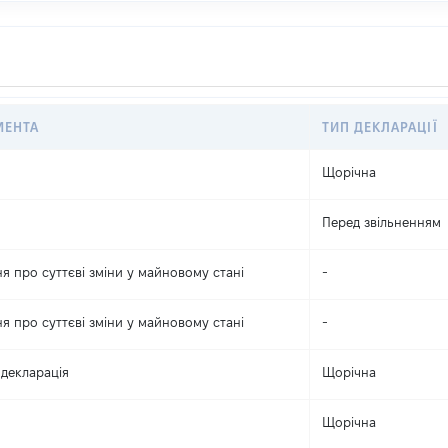
МЕНТА
ТИП ДЕКЛАРАЦІЇ
Щорічна
Перед звільненням
я про суттєві зміни y майновому стані
-
я про суттєві зміни y майновому стані
-
декларація
Щорічна
Щорічна