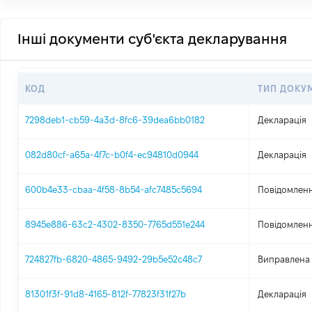
Інші документи суб'єкта декларування
КОД
ТИП ДОКУ
7298deb1-cb59-4a3d-8fc6-39dea6bb0182
Декларація
082d80cf-a65a-4f7c-b0f4-ec94810d0944
Декларація
600b4e33-cbaa-4f58-8b54-afc7485c5694
Повідомленн
8945e886-63c2-4302-8350-7765d551e244
Повідомленн
724827fb-6820-4865-9492-29b5e52c48c7
Виправлена 
81301f3f-91d8-4165-812f-77823f31f27b
Декларація