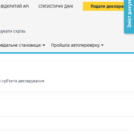
Зміст документа
Подати декларацію
ВІДКРИТИЙ АРІ
СТАТИСТИЧНІ ДАНІ
укати скрізь
овідальне становище:
Пройшла автоперевірку:
і субʼєкта декларування