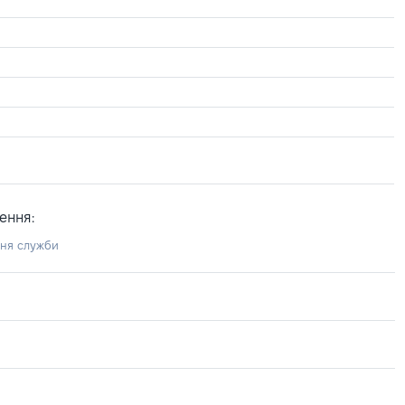
ення:
ння служби