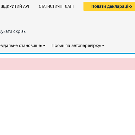
Подати декларацію
ВІДКРИТИЙ АРІ
СТАТИСТИЧНІ ДАНІ
укати скрізь
овідальне становище:
Пройшла автоперевірку: