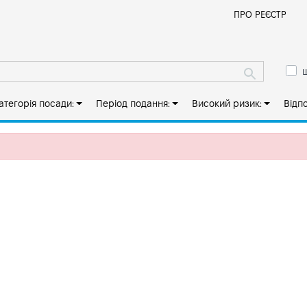
Й
ПРО РЕЄСТР
ш
атегорія посади:
Період подання:
Високий ризик:
Відп