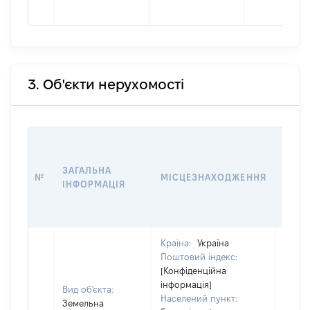
3. Об'єкти нерухомості
ВАРТ
ДАТУ
ЗАГАЛЬНА
ПРАВ
№
МІСЦЕЗНАХОДЖЕННЯ
ІНФОРМАЦІЯ
ОСТ
ГРО
ОЦІ
Країна:
Україна
Поштовий індекс:
[Конфіденційна
інформація]
Вид об'єкта:
Населений пункт:
Земельна