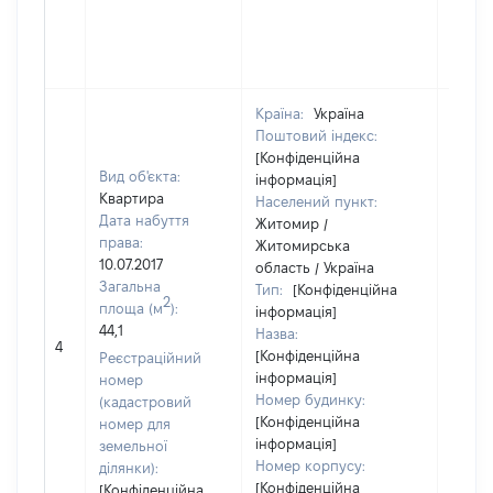
Країна:
Україна
Поштовий індекс:
[Конфіденційна
Вид об'єкта:
інформація]
Квартира
Населений пункт:
Дата набуття
Житомир /
права:
Житомирська
10.07.2017
область / Україна
Загальна
Тип:
[Конфіденційна
2
площа (м
):
інформація]
44,1
Назва:
3999
4
[Конфіденційна
Реєстраційний
інформація]
номер
Номер будинку:
(кадастровий
[Конфіденційна
номер для
інформація]
земельної
Номер корпусу:
ділянки):
[Конфіденційна
[Конфіденційна