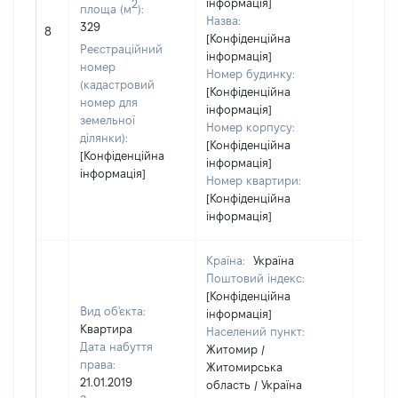
інформація]
2
площа (м
):
Назва:
[Не
329
8
[Конфіденційна
засто
Реєстраційний
інформація]
номер
Номер будинку:
(кадастровий
[Конфіденційна
номер для
інформація]
земельної
Номер корпусу:
ділянки):
[Конфіденційна
[Конфіденційна
інформація]
інформація]
Номер квартири:
[Конфіденційна
інформація]
Країна:
Україна
Поштовий індекс:
[Конфіденційна
Вид об'єкта:
інформація]
Квартира
Населений пункт:
Дата набуття
Житомир /
права:
Житомирська
21.01.2019
область / Україна