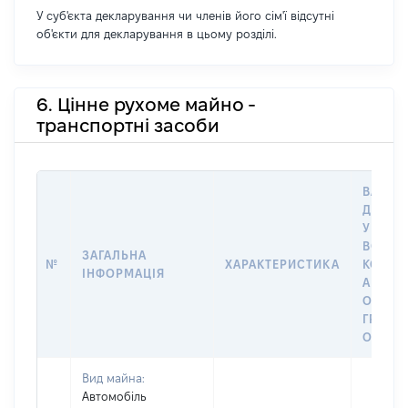
У суб'єкта декларування чи членів його сім'ї відсутні
об'єкти для декларування в цьому розділі.
6. Цінне рухоме майно -
транспортні засоби
ВАРТІС
ДАТУ 
У ВЛАС
ВОЛОД
ЗАГАЛЬНА
№
ХАРАКТЕРИСТИКА
КОРИС
ІНФОРМАЦІЯ
АБО З
ОСТА
ГРОШ
ОЦІНК
Вид майна:
Автомобіль