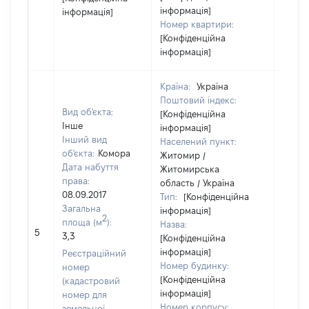
інформація]
інформація]
Номер квартири:
[Конфіденційна
інформація]
Країна:
Україна
Поштовий індекс:
Вид об'єкта:
[Конфіденційна
Інше
інформація]
Інший вид
Населений пункт:
об'єкта:
Комора
Житомир /
Дата набуття
Житомирська
права:
область / Україна
08.09.2017
Тип:
[Конфіденційна
Загальна
інформація]
2
площа (м
):
Назва:
21450
5
3,3
[Конфіденційна
інформація]
Реєстраційний
Номер будинку:
номер
[Конфіденційна
(кадастровий
інформація]
номер для
Номер корпусу:
земельної