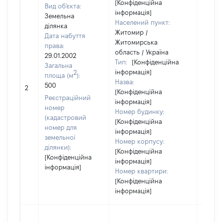
[Конфіденційна
Вид об'єкта:
інформація]
Земельна
Населений пункт:
ділянка
Житомир /
Дата набуття
Житомирська
права:
область / Україна
29.01.2002
Тип:
[Конфіденційна
Загальна
інформація]
2
площа (м
):
Назва:
[Не
500
2
[Конфіденційна
засто
Реєстраційний
інформація]
номер
Номер будинку:
(кадастровий
[Конфіденційна
номер для
інформація]
земельної
Номер корпусу:
ділянки):
[Конфіденційна
[Конфіденційна
інформація]
інформація]
Номер квартири:
[Конфіденційна
інформація]