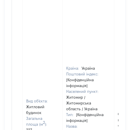
Країна:
Україна
Поштовий індекс:
[Конфіденційна
інформація]
Населений пункт:
Житомир /
Вид об'єкта:
Житомирська
Житловий
область / Україна
будинок
Об'єкт
Тип:
[Конфіденційна
Загальна
повніс
інформація]
2
площа (м
):
частк
Назва: