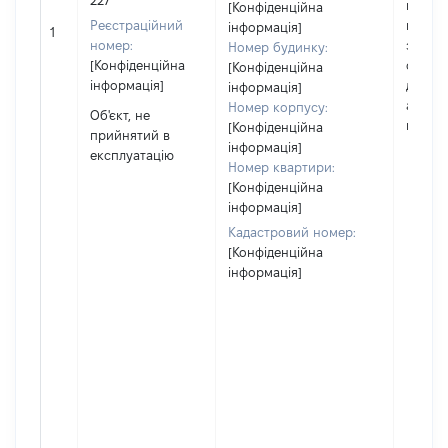
227
побуд
[Конфіденційна
Реєстраційний
матері
інформація]
1
номер:
за ко
Номер будинку:
[Конфіденційна
суб'єк
[Конфіденційна
інформація]
декла
інформація]
або чл
Номер корпусу:
Об'єкт, не
його сі
[Конфіденційна
прийнятий в
інформація]
експлуатацію
Номер квартири:
[Конфіденційна
інформація]
Кадастровий номер:
[Конфіденційна
інформація]