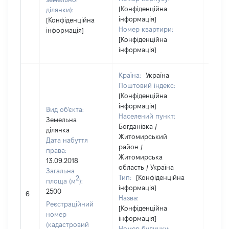
[Конфіденційна
ділянки):
інформація]
[Конфіденційна
Номер квартири:
інформація]
[Конфіденційна
інформація]
Країна:
Україна
Поштовий індекс:
[Конфіденційна
інформація]
Вид об'єкта:
Населений пункт:
Земельна
Богданівка /
ділянка
Житомирський
Дата набуття
район /
права:
Житомирська
13.09.2018
область / Україна
Загальна
Тип:
[Конфіденційна
2
площа (м
):
інформація]
2500
49675
6
Назва:
Реєстраційний
[Конфіденційна
номер
інформація]
(кадастровий
Номер будинку: