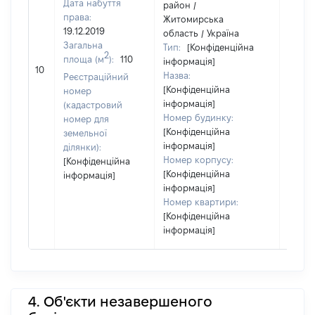
Дата набуття
район /
права:
Житомирська
19.12.2019
область / Україна
Загальна
Тип:
[Конфіденційна
2
площа (м
):
110
інформація]
44629
10
Назва:
Реєстраційний
[Конфіденційна
номер
інформація]
(кадастровий
Номер будинку:
номер для
[Конфіденційна
земельної
інформація]
ділянки):
Номер корпусу:
[Конфіденційна
[Конфіденційна
інформація]
інформація]
Номер квартири:
[Конфіденційна
інформація]
4. Об'єкти незавершеного