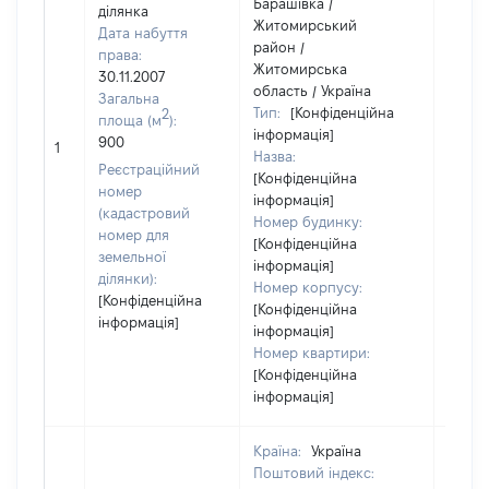
Барашівка /
ділянка
Житомирський
Дата набуття
район /
права:
Житомирська
30.11.2007
область / Україна
Загальна
Тип:
[Конфіденційна
2
площа (м
):
інформація]
[Не
900
1
Назва:
засто
Реєстраційний
[Конфіденційна
номер
інформація]
(кадастровий
Номер будинку:
номер для
[Конфіденційна
земельної
інформація]
ділянки):
Номер корпусу:
[Конфіденційна
[Конфіденційна
інформація]
інформація]
Номер квартири:
[Конфіденційна
інформація]
Країна:
Україна
Поштовий індекс: