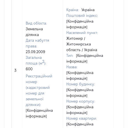
Країна:
Україна
Поштовий індекс:
[Конфіденційна
Вид об'єкта:
інформація]
Земельна
Населений пункт:
ділянка
Житомир /
Дата набуття
Житомирська
права:
область / Україна
23.09.2009
Тип:
[Конфіденційна
Загальна
інформація]
2
площа (м
):
Назва:
[Не
600
3
[Конфіденційна
засто
Реєстраційний
інформація]
номер
Номер будинку:
(кадастровий
[Конфіденційна
номер для
інформація]
земельної
Номер корпусу:
ділянки):
[Конфіденційна
[Конфіденційна
інформація]
інформація]
Номер квартири:
[Конфіденційна