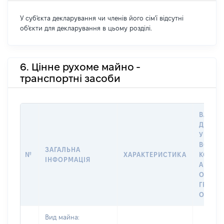
У суб'єкта декларування чи членів його сім'ї відсутні
об'єкти для декларування в цьому розділі.
6. Цінне рухоме майно -
транспортні засоби
ВАРТІС
ДАТУ 
У ВЛАС
ВОЛОД
ЗАГАЛЬНА
№
ХАРАКТЕРИСТИКА
КОРИС
ІНФОРМАЦІЯ
АБО З
ОСТА
ГРОШ
ОЦІНК
Вид майна: