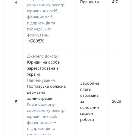
Проценти
417
4
державному реєстрі
юридичних осіб,
фізичних осіб –
підприємців та
громадських
формувань:
14360570
Джерело доходу:
Юридична особа,
зареєстрована в
Україні
Найменування:
Заробітна
Полтавська обласна
плата
державна
отримана
адміністрація
за
2626
5
Код в Єдиному
основним
державному реєстрі
місцем
юридичних осіб,
роботи
фізичних осіб –
підприємців та
громадських