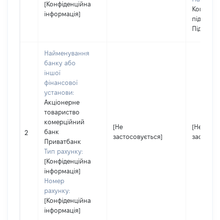
[Конфіденційна
Комунал
інформація]
підприє
Підземне
Найменування
банку або
іншої
фінансової
установи:
Акціонерне
товариство
комерційний
[Не
[Не
банк
2
застосовується]
застосов
Приватбанк
Тип рахунку:
[Конфіденційна
інформація]
Номер
рахунку:
[Конфіденційна
інформація]