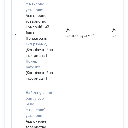
фінансової
установи:
Акціонерне
товариство
комерційний
[Не
[Не
банк
5
застосовується]
застосов
Приватбанк
Тип рахунку:
[Конфіденційна
інформація]
Номер
рахунку:
[Конфіденційна
інформація]
Найменування
банку або
іншої
фінансової
установи:
Акціонерне
товариство