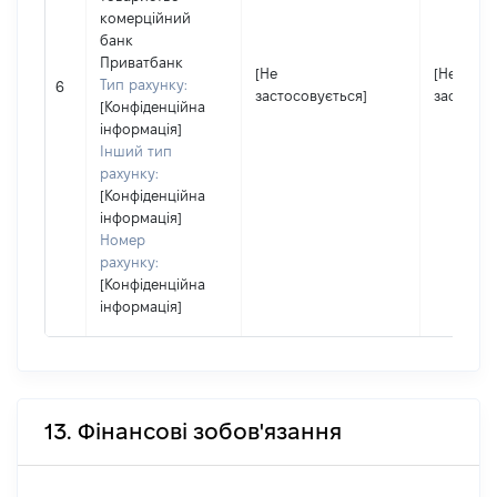
комерційний
банк
Приватбанк
[Не
[Не
Тип рахунку:
6
застосовується]
застосов
[Конфіденційна
інформація]
Інший тип
рахунку:
[Конфіденційна
інформація]
Номер
рахунку:
[Конфіденційна
інформація]
13. Фінансові зобов'язання