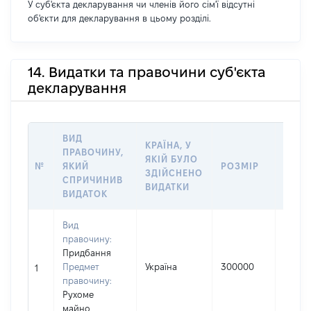
У суб'єкта декларування чи членів його сім'ї відсутні
об'єкти для декларування в цьому розділі.
14. Видатки та правочини суб'єкта
декларування
ВИД
КРАЇНА, У
ПРАВОЧИНУ,
ДАТА
ЯКІЙ БУЛО
№
ЯКИЙ
РОЗМІР
ВЧИН
ЗДІЙСНЕНО
СПРИЧИНИВ
ВИДА
ВИДАТКИ
ВИДАТОК
Вид
правочину:
Придбання
Предмет
Україна
300000
26.04.
1
правочину:
Рухоме
майно