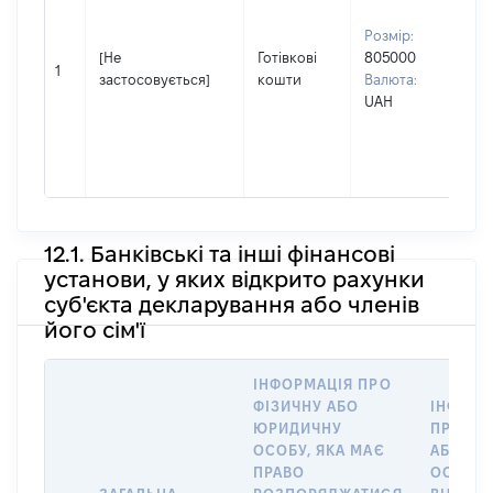
Прі
Розмір:
Тка
[Не
Готівкові
805000
Ім'я
1
застосовується]
кошти
Валюта:
Лю
UAH
По 
(за
ная
Пав
12.1. Банківські та інші фінансові
установи, у яких відкрито рахунки
суб'єкта декларування або членів
його сім'ї
ІНФОРМАЦІЯ ПРО
ФІЗИЧНУ АБО
ІНФОРМ
ЮРИДИЧНУ
ПРО ФІ
ОСОБУ, ЯКА МАЄ
АБО Ю
ПРАВО
ОСОБУ,