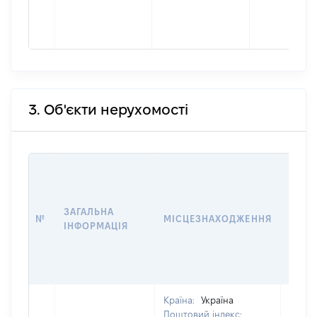
3. Об'єкти нерухомості
ВАРТ
ДАТУ
НАБУ
ЗАГАЛЬНА
ПРАВ
№
МІСЦЕЗНАХОДЖЕННЯ
ІНФОРМАЦІЯ
ЗА
ОСТ
ГРО
ОЦІ
Країна:
Україна
Поштовий індекс: