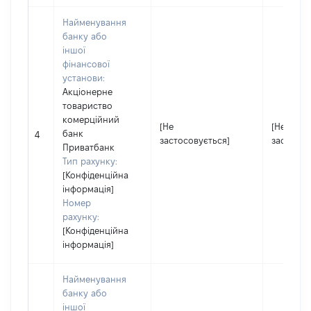
Найменування
банку або
іншої
фінансової
установи:
Акціонерне
товариство
комерційний
[Не
[Не
банк
4
застосовується]
застосов
Приватбанк
Тип рахунку:
[Конфіденційна
інформація]
Номер
рахунку:
[Конфіденційна
інформація]
Найменування
банку або
іншої