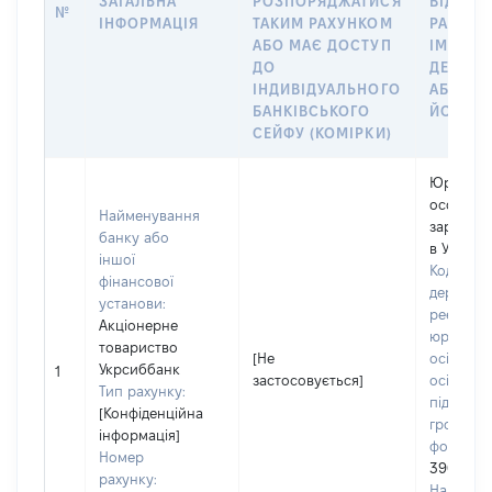
ЗАГАЛЬНА
РОЗПОРЯДЖАТИСЯ
ВІДКРИ
№
ІНФОРМАЦІЯ
ТАКИМ РАХУНКОМ
РАХУНО
АБО МАЄ ДОСТУП
ІМ’Я СУ
ДО
ДЕКЛАР
ІНДИВІДУАЛЬНОГО
АБО ЧЛ
БАНКІВСЬКОГО
ЙОГО СІ
СЕЙФУ (КОМІРКИ)
Юридич
особа,
Найменування
зареєст
банку або
в Україні
іншої
Код в Єд
фінансової
державн
установи:
реєстрі
Акціонерне
юридичн
товариство
[Не
осіб, фіз
Укрсиббанк
1
застосовується]
осіб –
Тип рахунку:
підприєм
[Конфіденційна
громадс
інформація]
формува
Номер
3904430
рахунку:
Наймену