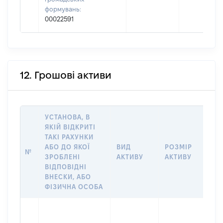
формувань:
00022591
12. Грошові активи
УСТАНОВА, В
ЯКІЙ ВІДКРИТІ
ТАКІ РАХУНКИ
ІН
АБО ДО ЯКОЇ
ВИД
РОЗМІР
Щ
№
ЗРОБЛЕНІ
АКТИВУ
АКТИВУ
ПР
ВІДПОВІДНІ
ОБ
ВНЕСКИ, АБО
ФІЗИЧНА ОСОБА
Вла
др