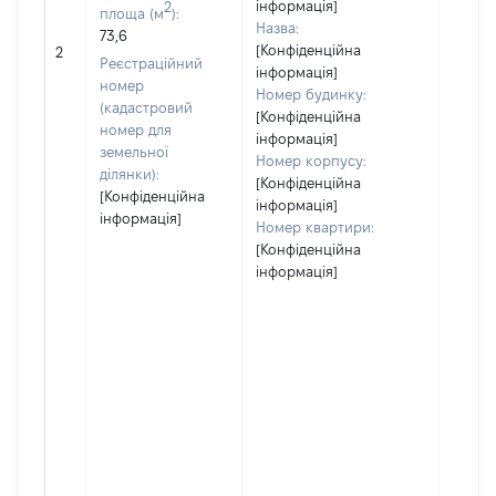
інформація]
2
площа (м
):
Назва:
73,6
[Конфіденційна
[Не ві
2
Реєстраційний
інформація]
номер
Номер будинку:
(кадастровий
[Конфіденційна
номер для
інформація]
земельної
Номер корпусу:
ділянки):
[Конфіденційна
[Конфіденційна
інформація]
інформація]
Номер квартири:
[Конфіденційна
інформація]