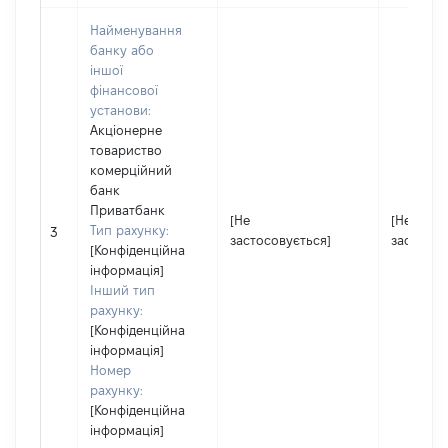
Найменування
банку або
іншої
фінансової
установи:
Акціонерне
товариство
комерційний
банк
Приватбанк
[Не
[Не
Тип рахунку:
3
застосовується]
застосов
[Конфіденційна
інформація]
Інший тип
рахунку:
[Конфіденційна
інформація]
Номер
рахунку:
[Конфіденційна
інформація]