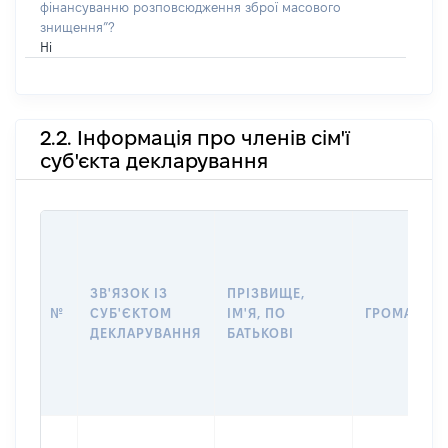
фінансуванню розповсюдження зброї масового
знищення”?
Ні
2.2. Інформація про членів сім'ї
суб'єкта декларування
ЗВ'ЯЗОК ІЗ
ПРІЗВИЩЕ,
№
СУБ'ЄКТОМ
ІМ'Я, ПО
ГРОМАДЯН
ДЕКЛАРУВАННЯ
БАТЬКОВІ