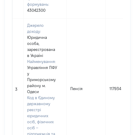
формувань:
43042300
Джерело
доходу:
Юридична
особа,
зареєстрована
в Україні
Найменування:
Управління ПФУ
у
Приморському
району м.
Пенсія
117934
3
Одеси
Код в Єдиному
державному
реєстрі
юридичних
осіб, фізичних
осіб –
підприємців та