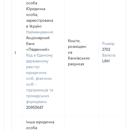
особа
Юридична
особа,
зареєстрована
в Україні
Найменування:
Акціонерний
Кошти,
банк
Розмір:
розміщені
«Південний»
2702
на
1
Код в Єдиному
Валюта:
банківських
державному
UAH
рахунках
реєстрі
юридичних
осіб, фізичних
осіб –
підприємців та
громадських
формувань:
20953647
Інша юридична
особа