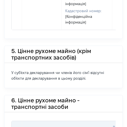
інформація]
підста
набут
Кадастровий номер:
права
[Конфіденційна
інформація]
5. Цінне рухоме майно (крім
транспортних засобів)
У суб'єкта декларування чи членів його сім'ї відсутні
об'єкти для декларування в цьому розділі.
6. Цінне рухоме майно -
транспортні засоби