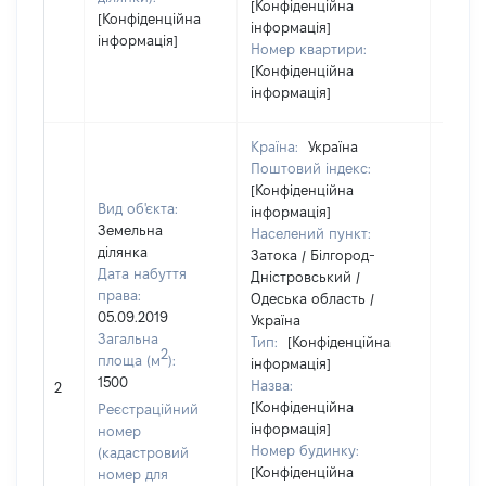
[Конфіденційна
[Конфіденційна
інформація]
інформація]
Номер квартири:
[Конфіденційна
інформація]
Країна:
Україна
Поштовий індекс:
[Конфіденційна
Вид об'єкта:
інформація]
Земельна
Населений пункт:
ділянка
Затока / Білгород-
Дата набуття
Дністровський /
права:
Одеська область /
05.09.2019
Україна
Загальна
Тип:
[Конфіденційна
2
площа (м
):
інформація]
1500
Назва:
38105
2
[Конфіденційна
Реєстраційний
інформація]
номер
Номер будинку:
(кадастровий
[Конфіденційна
номер для