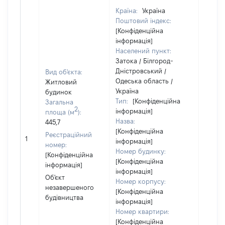
Країна:
Україна
Поштовий індекс:
Об'єкт
[Конфіденційна
розта
інформація]
на зе
Населений пункт:
ділянц
Затока / Білгород-
належ
Дністровський /
Вид об'єкта:
суб'єк
Одеська область /
Житловий
декла
Україна
будинок
або ч
Тип:
[Конфіденційна
Загальна
його с
2
інформація]
площа (м
):
праві
Назва:
445,7
прива
[Конфіденційна
власно
Реєстраційний
1
інформація]
включ
номер:
Номер будинку:
спіль
[Конфіденційна
[Конфіденційна
власні
інформація]
інформація]
перед
Об'єкт
Номер корпусу:
в оре
незавершеного
[Конфіденційна
іншом
будівництва
інформація]
корис
Номер квартири:
незал
[Конфіденційна
право