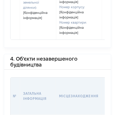
інформація]
земельної
Номер корпусу:
ділянки):
[Конфіденційна
[Конфіденційна
інформація]
інформація]
Номер квартири:
[Конфіденційна
інформація]
4. Об'єкти незавершеного
будівництва
ЗВ'ЯЗ
ЗАГАЛЬНА
№
МІСЦЕЗНАХОДЖЕННЯ
СУБ'
ІНФОРМАЦІЯ
ДЕКЛ