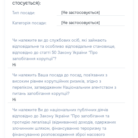
стосується):
[Не застосовується]
Тип посади:
[Не застосовується]
Категорія посади:
Чи належите ви до службових осіб, які займають
відповідальне та особливо відповідальне становище,
відповідно до статті 50 Закону України “Про
запобігання корупції”?
Ні
Чи належить Ваша посада до посад, пов'язаних з
високим рівнем корупційних ризиків, згідно з
переліком, затвердженим Національним агентством з
питань запобігання корупції?
Ні
Чи належите Ви до національних публічних діячів
відповідно до Закону України “Про запобігання та
протидію легалізації (відмиванню) доходів, одержаних
злочинним шляхом, фінансуванню тероризму та
фінансуванню розповсюдження зброї масового