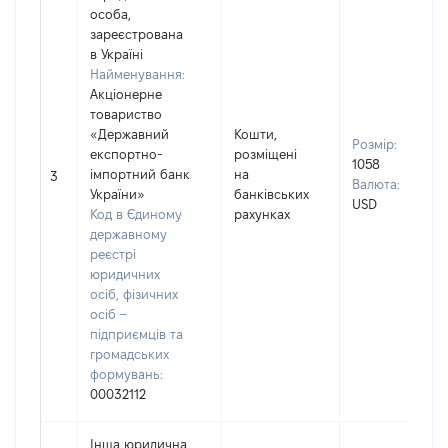
особа,
зареєстрована
в Україні
Найменування:
Акціонерне
товариство
«Державний
Кошти,
Розмір:
експортно-
розміщені
1058
імпортний банк
на
3
Валюта:
України»
банківських
USD
Код в Єдиному
рахунках
державному
реєстрі
юридичних
осіб, фізичних
осіб –
підприємців та
громадських
формувань:
00032112
Інша юридична