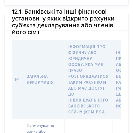
12.1. Банківські та інші фінансові
установи, у яких відкрито рахунки
суб'єкта декларування або членів
його сім'ї
ІНФОРМАЦІЯ ПРО
ФІЗИЧНУ АБО
ІНФОРМ
ЮРИДИЧНУ
ПРО ФІ
ОСОБУ, ЯКА МАЄ
АБО Ю
ПРАВО
ОСОБУ,
ЗАГАЛЬНА
РОЗПОРЯДЖАТИСЯ
ВІДКРИ
№
ІНФОРМАЦІЯ
ТАКИМ РАХУНКОМ
РАХУНО
АБО МАЄ ДОСТУП
ІМ’Я СУ
ДО
ДЕКЛАР
ІНДИВІДУАЛЬНОГО
АБО ЧЛ
БАНКІВСЬКОГО
ЙОГО СІ
СЕЙФУ (КОМІРКИ)
Найменування
банку або