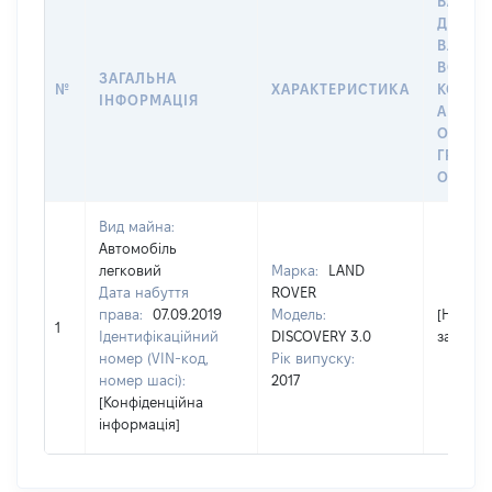
ВАРТІС
ДАТУ Н
ВЛАСН
ВОЛОД
ЗАГАЛЬНА
№
ХАРАКТЕРИСТИКА
КОРИС
ІНФОРМАЦІЯ
АБО З
ОСТА
ГРОШ
ОЦІНК
Вид майна:
Автомобіль
легковий
Марка:
LAND
Дата набуття
ROVER
права:
07.09.2019
Модель:
[Не
1
Ідентифікаційний
DISCOVERY 3.0
застосо
номер (VIN-код,
Рік випуску:
номер шасі):
2017
[Конфіденційна
інформація]