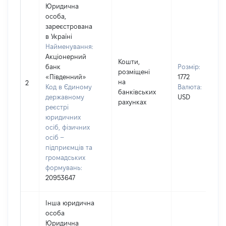
Юридична
особа,
зареєстрована
в Україні
Найменування:
Акціонерний
Кошти,
банк
Розмір:
розміщені
«Південний»
1772
на
2
Код в Єдиному
Валюта:
банківських
державному
USD
рахунках
реєстрі
юридичних
осіб, фізичних
осіб –
підприємців та
громадських
формувань:
20953647
Інша юридична
особа
Юридична