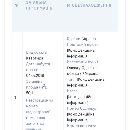
ЗАГАЛЬНА
ПРАВ
№
МІСЦЕЗНАХОДЖЕННЯ
ІНФОРМАЦІЯ
ЗА
ОСТ
ГРО
ОЦІ
Країна:
Україна
Поштовий індекс:
[Конфіденційна
Вид об'єкта:
інформація]
Квартира
Населений пункт:
Дата набуття
Одеса / Одеська
права:
область / Україна
04.07.2019
Тип:
[Конфіденційна
Загальна
інформація]
2
площа (м
):
Назва:
50,1
[Конфіденційна
75201
1
Реєстраційний
інформація]
номер
Номер будинку:
(кадастровий
[Конфіденційна
номер для
інформація]
земельної
Номер корпусу:
ділянки):