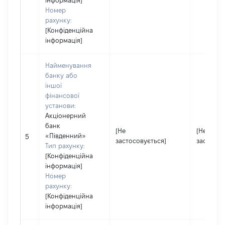
інформація]
Номер
рахунку:
[Конфіденційна
інформація]
Найменування
банку або
іншої
фінансової
установи:
Акціонерний
банк
[Не
[Не
«Південний»
5
застосовується]
застосов
Тип рахунку:
[Конфіденційна
інформація]
Номер
рахунку:
[Конфіденційна
інформація]