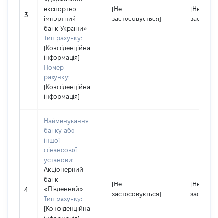
експортно-
[Не
[Не
3
імпортний
застосовується]
застосов
банк України»
Тип рахунку:
[Конфіденційна
інформація]
Номер
рахунку:
[Конфіденційна
інформація]
Найменування
банку або
іншої
фінансової
установи:
Акціонерний
банк
[Не
[Не
«Південний»
4
застосовується]
застосов
Тип рахунку:
[Конфіденційна