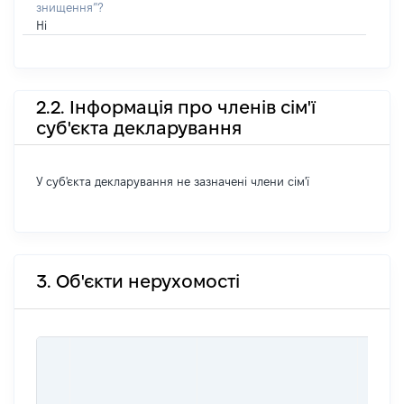
знищення”?
Ні
2.2. Інформація про членів сім'ї
суб'єкта декларування
У суб'єкта декларування не зазначені члени сім'ї
3. Об'єкти нерухомості
ВАРТ
ДАТУ
НАБУ