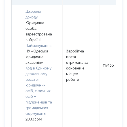
Джерело
доходу:
Юридична
особа,
зареєстрована
в Україні
Найменування:
НУ «Одеська
Заробітна
юридична
плата
академія»
отримана за
117435
1
Код в Єдиному
основним
державному
місцем
реєстрі
роботи
юридичних
осіб, фізичних
осіб –
підприємців та
громадських
формувань:
20933314