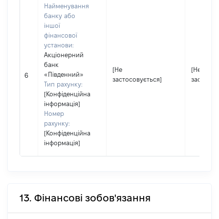
Найменування
банку або
іншої
фінансової
установи:
Акціонерний
банк
[Не
[Не
«Південний»
6
застосовується]
застосов
Тип рахунку:
[Конфіденційна
інформація]
Номер
рахунку:
[Конфіденційна
інформація]
13. Фінансові зобов'язання