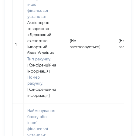
іншої
фінансової
установи:
Акціонерне
товариство
«Державний
експортно-
[Не
[Не
1
імпортний
застосовується]
застосов
банк України»
Тип рахунку:
[Конфіденційна
інформація]
Номер
рахунку:
[Конфіденційна
інформація]
Найменування
банку або
іншої
фінансової
установи: