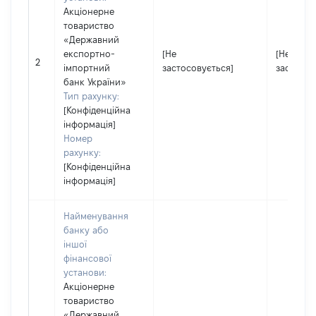
Акціонерне
товариство
«Державний
експортно-
[Не
[Не
2
імпортний
застосовується]
застосов
банк України»
Тип рахунку:
[Конфіденційна
інформація]
Номер
рахунку:
[Конфіденційна
інформація]
Найменування
банку або
іншої
фінансової
установи:
Акціонерне
товариство
«Державний