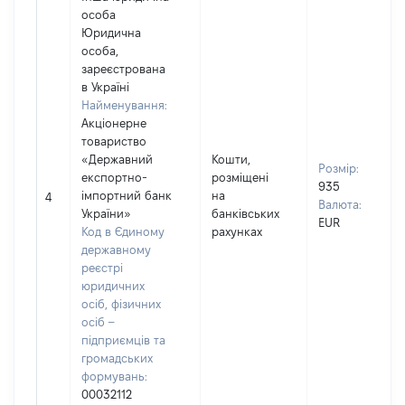
особа
Юридична
особа,
зареєстрована
в Україні
Найменування:
Акціонерне
товариство
«Державний
Кошти,
Розмір:
експортно-
розміщені
935
імпортний банк
на
4
Валюта:
України»
банківських
EUR
Код в Єдиному
рахунках
державному
реєстрі
юридичних
осіб, фізичних
осіб –
підприємців та
громадських
формувань:
00032112