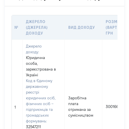
ДЖЕРЕЛО
РОЗМІР
№
(ДЖЕРЕЛА)
ВИД ДОХОДУ
(ВАРТІСТЬ)
ДОХОДУ
ГРН
Джерело
доходу:
Юридична
особа,
зареєстрована в
Україні
Код в Єдиному
державному
реєстрі
юридичних осіб,
Заробітна
фізичних осіб –
плата
300166
1
підприємців та
отримана за
громадських
сумісництвом
формувань:
32547211