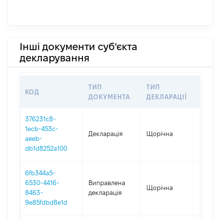
Інші документи суб'єкта
декларування
ТИП
ТИП
КОД
ПЕРІ
ДОКУМЕНТА
ДЕКЛАРАЦІЇ
376231c8-
1ecb-453c-
Декларація
Щорічна
2025
aeeb-
db1d8252a100
6fb344a5-
6530-4416-
Виправлена
Щорічна
2024
8463-
декларація
9e85fdbd8e1d