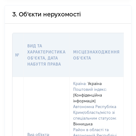
3. Об'єкти нерухомості
ВАР
ВИД ТА
ДАТ
ХАРАКТЕРИСТИКА
МІСЦЕЗНАХОДЖЕННЯ
ПРА
№
ОБʼЄКТА, ДАТА
ОБʼЄКТА
ОС
НАБУТТЯ ПРАВА
ГР
ОЦІ
Країна:
Україна
Поштовий індекс:
[Конфіденційна
інформація]
Автономна Республіка
Крим/область/місто зі
спеціальним статусом:
Вінницька
Район в області та
Вид об'єкта:
Автономній Республіці