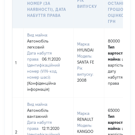
РІК
НОМЕР (ЗА
ОСТАННЬО
ВИПУСКУ
НАЯВНОСТІ), ДАТА
ГРОШОВОЮ
НАБУТТЯ ПРАВА
ОЦІНКОЮ,
ГРН
Вид майна:
Автомобіль
80000
Марка:
легковий
Тип
HYUNDAI
Дата набуття
вартості
Модель:
права:
06.11.2020
майна:
це
SANTA FE
1
Ідентифікаційний
вартість на
Рік
номер (VIN-код,
дату
випуску:
номер шасі):
набуття
2008
[Конфіденційна
права
інформація]
Вид майна:
Автомобіль
65000
Марка:
вантажний
Тип
RENAULT
Дата набуття
вартості
Модель:
права:
12.11.2020
майна:
це
KANGOO
2
Ідентифікаційний
вартість на