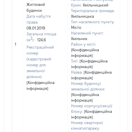
Житловий
Крим:
Хмільницький
будинок
Територіальна громада:
Дата набуття
Хмільницька
Тип населеного пункту:
права:
Місто
08.01.2019
Населений пункт:
Загальна площа
2
Хмільник
(м
):
124,6
[Не
1
Район у місті:
заст
Реєстраційний
[Конфіденційна
номер
інформація]
(кадастровий
Тип:
[Конфіденційна
номер для
інформація]
земельної
Назва:
[Конфіденційна
ділянки):
інформація]
[Конфіденційна
Номер будинку/
інформація]
земельної ділянки:
[Конфіденційна
інформація]
Номер корпусу/секції/
блоку:
[Конфіденційна
інформація]
Номер квартири/
кімнати/гаражу: