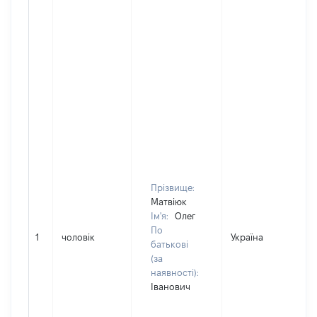
Прізвище:
Матвіюк
Ім'я:
Олег
По
1
чоловік
Україна
Д
батькові
(за
наявності):
Іванович