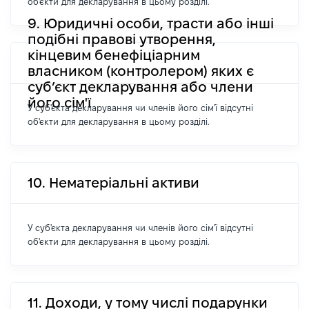
об'єкти для декларування в цьому розділі.
9. Юридичні особи, трасти або інші
подібні правові утворення,
кінцевим бенефіціарним
власником (контролером) яких є
суб’єкт декларування або члени
його сім'ї
У суб'єкта декларування чи членів його сім'ї відсутні
об'єкти для декларування в цьому розділі.
10. Нематеріальні активи
У суб'єкта декларування чи членів його сім'ї відсутні
об'єкти для декларування в цьому розділі.
11. Доходи, у тому числі подарунки