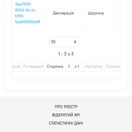
3be75151-
853d-4ccd-
Декларація
Щорічна
2024
bf85-
5ae995650ef8
1 - 3 з 3
Перша
Попередня
Сторінка
з
1
Наступна
Остання
ПРО РЕЄСТР
ВІДКРИТИЙ АРІ
СТАТИСТИЧНІ ДАНІ