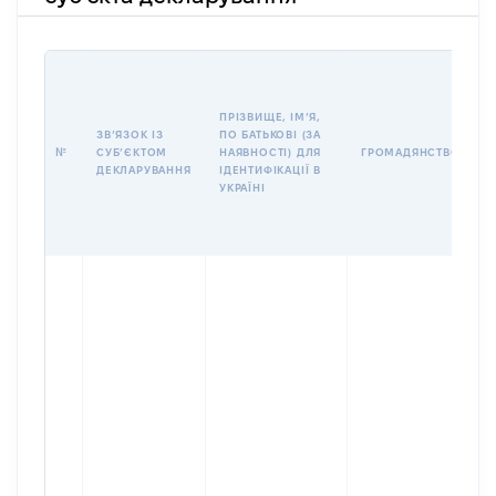
П
І
Б
ПРІЗВИЩЕ, ІМʼЯ,
І
ЗВʼЯЗОК ІЗ
ПО БАТЬКОВІ (ЗА
№
СУБʼЄКТОМ
НАЯВНОСТІ) ДЛЯ
ГРОМАДЯНСТВО
У
ДЕКЛАРУВАННЯ
ІДЕНТИФІКАЦІЇ В
Д
УКРАЇНІ