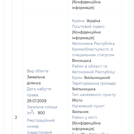
[Конфіденційна
інформація]
Країна:
Україна
Поштовий індекс:
[Конфіденційна
інформація]
Автономна Республіка
Крим/область/місто зі
спеціальним статусом:
Вінницька
Район в області та
Вид об'єкта:
Автономній Республіці
Земельна
Крим:
Хмільницький
ділянка
Територіальна громада:
Дата набуття
Хмільницька
Тип населеного пункту:
права:
Місто
29.07.2009
Населений пункт:
Загальна площа
2
Хмільник
(м
):
900
[Не
2
Район у місті:
заст
Реєстраційний
[Конфіденційна
номер
інформація]
(кадастровий