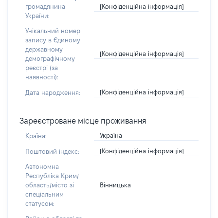
[Конфіденційна інформація]
громадянина
України:
Унікальний номер
запису в Єдиному
державному
[Конфіденційна інформація]
демографічному
реєстрі (за
наявності):
[Конфіденційна інформація]
Дата народження:
Зареєстроване місце проживання
Україна
Країна:
[Конфіденційна інформація]
Поштовий індекс:
Автономна
Республіка Крим/
Вінницька
область/місто зі
спеціальним
статусом: