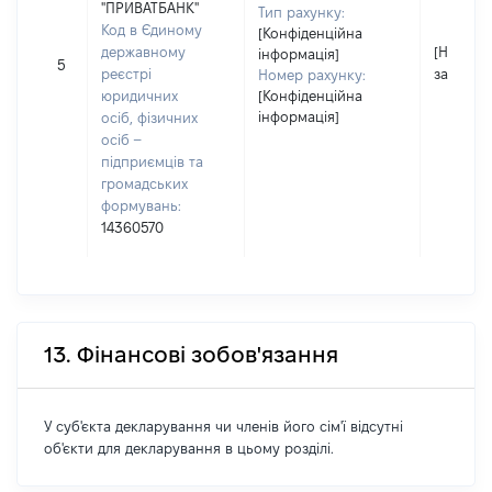
"ПРИВАТБАНК"
Тип рахунку:
Код в Єдиному
[Конфіденційна
державному
[Не
інформація]
5
реєстрі
застосо
Номер рахунку:
юридичних
[Конфіденційна
інформація]
осіб, фізичних
осіб –
підприємців та
громадських
формувань:
14360570
13. Фінансові зобов'язання
У суб'єкта декларування чи членів його сім'ї відсутні
об'єкти для декларування в цьому розділі.