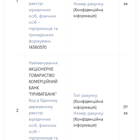
1
реєстрі
застосо
Номер рахунку:
юридичних
[Конфіденційна
інформація]
осіб, фізичних
осіб –
підприємців та
громадських
формувань:
14360570
Найменування:
АКЦІОНЕРНЕ
ТОВАРИСТВО
КОМЕРЦІЙНИЙ
БАНК
"ПРИВАТБАНК"
Тип рахунку:
Код в Єдиному
[Конфіденційна
державному
[Не
інформація]
2
реєстрі
застосо
Номер рахунку:
юридичних
[Конфіденційна
інформація]
осіб, фізичних
осіб –
підприємців та