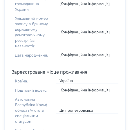
[Конфіденційна інформація]
громадянина
України:
Унікальний номер
запису в Єдиному
державному
[Конфіденційна інформація]
демографічному
реєстрі (за
наявності):
[Конфіденційна інформація]
Дата народження:
Зареєстроване місце проживання
Україна
Країна:
[Конфіденційна інформація]
Поштовий індекс:
Автономна
Республіка Крим/
Дніпропетровська
область/місто зі
спеціальним
статусом: