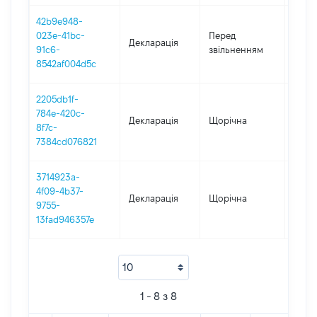
42b9e948-
01.01
023e-41bc-
Перед
Декларація
-
91c6-
звільненням
14.12
8542af004d5c
2205db1f-
784e-420c-
Декларація
Щорічна
2022
8f7c-
7384cd076821
3714923a-
4f09-4b37-
Декларація
Щорічна
2021
9755-
13fad946357e
1 - 8 з 8