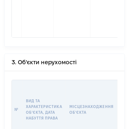
3. Об'єкти нерухомості
ВАР
ДАТ
НАБ
ВИД ТА
ПРА
ХАРАКТЕРИСТИКА
МІСЦЕЗНАХОДЖЕННЯ
№
ЗА
ОБʼЄКТА, ДАТА
ОБʼЄКТА
ОС
НАБУТТЯ ПРАВА
ГР
ОЦІ