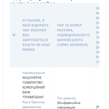
кошти, інше майно
ІНФОР
ФІЗИЧН
ЮРИДИ
УСТАНОВА, В
ОСОБУ,
ЯКІЙ ВІДКРИТО
ТИП ТА НОМЕР
ПРАВО
ТАКІ РАХУНКИ
РАХУНКА,
РОЗПО
№
АБО
ІНДИВІДУАЛЬНОГО
ТАКИМ
ЗБЕРІГАЮТЬСЯ
БАНКІВСЬКОГО
АБО М
КОШТИ ЧИ ІНШЕ
СЕЙФУ (КОМІРКИ)
ДО
МАЙНО
ІНДИВ
БАНКІ
СЕЙФУ 
Найменування:
АКЦІОНЕРНЕ
ТОВАРИСТВО
КОМЕРЦІЙНИЙ
БАНК
"ПРИВАТБАНК"
Тип рахунку:
Код в Єдиному
[Конфіденційна
державному
[Не
інформація]