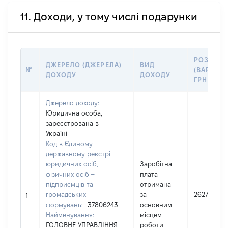
11. Доходи, у тому числі подарунки
РОЗМІР
ДЖЕРЕЛО (ДЖЕРЕЛА)
ВИД
№
(ВАРТІСТЬ
ДОХОДУ
ДОХОДУ
ГРН
Джерело доходу:
Юридична особа,
зареєстрована в
Україні
Код в Єдиному
державному реєстрі
юридичних осіб,
Заробітна
фізичних осіб –
плата
підприємців та
отримана
громадських
за
262783
1
формувань:
37806243
основним
Найменування:
місцем
ГОЛОВНЕ УПРАВЛІННЯ
роботи