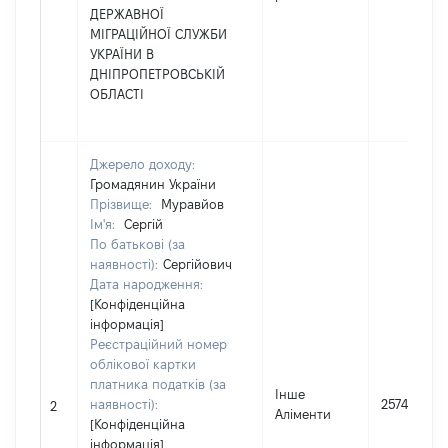
ДЕРЖАВНОЇ
МІГРАЦІЙНОЇ СЛУЖБИ
УКРАЇНИ В
ДНІПРОПЕТРОВСЬКІЙ
ОБЛАСТІ
Джерело доходу:
Громадянин України
Прізвище:
Муравйов
Ім'я:
Сергій
По батькові (за
наявності):
Сергійович
Дата народження:
[Конфіденційна
інформація]
Реєстраційний номер
облікової картки
платника податків (за
Інше
наявності):
25744
2
Аліменти
[Конфіденційна
інформація]