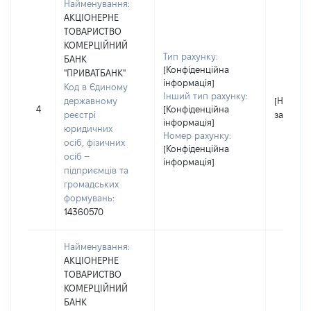
Найменування:
АКЦІОНЕРНЕ
ТОВАРИСТВО
КОМЕРЦІЙНИЙ
Тип рахунку:
БАНК
[Конфіденційна
"ПРИВАТБАНК"
інформація]
Код в Єдиному
Інший тип рахунку:
державному
[Не
4
[Конфіденційна
реєстрі
застосо
інформація]
юридичних
Номер рахунку:
осіб, фізичних
[Конфіденційна
осіб –
інформація]
підприємців та
громадських
формувань:
14360570
Найменування:
АКЦІОНЕРНЕ
ТОВАРИСТВО
КОМЕРЦІЙНИЙ
БАНК