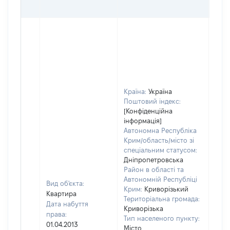
ГРН
Країна:
Україна
Поштовий індекс:
[Конфіденційна
інформація]
Автономна Республіка
Крим/область/місто зі
спеціальним статусом:
Дніпропетровська
Район в області та
Автономній Республіці
Вид об'єкта:
Крим:
Криворізький
Квартира
Територіальна громада:
Дата набуття
Криворізька
права:
Тип населеного пункту:
1746
01.04.2013
Місто