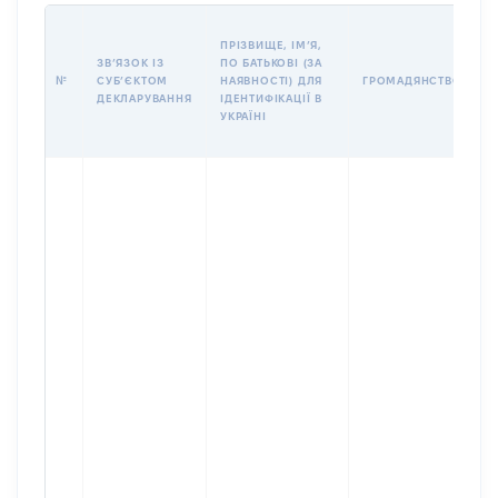
П
ПРІЗВИЩЕ, ІМʼЯ,
Б
ЗВʼЯЗОК ІЗ
ПО БАТЬКОВІ (ЗА
І
№
СУБʼЄКТОМ
НАЯВНОСТІ) ДЛЯ
ГРОМАДЯНСТВО
М
ДЕКЛАРУВАННЯ
ІДЕНТИФІКАЦІЇ В
УКРАЇНІ