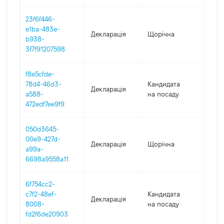
23f6f446-
e1ba-483e-
Декларація
Щорічна
2024
b938-
3f7f91207598
f8e5cfde-
78d4-46d3-
Кандидата
Декларація
2023
a588-
на посаду
472edf7ee9f9
050d3645-
00e9-427d-
Декларація
Щорічна
2023
a99a-
6698a9558a11
6f754cc2-
c7f2-48ef-
Кандидата
Декларація
2021
8008-
на посаду
fd2f6de20903