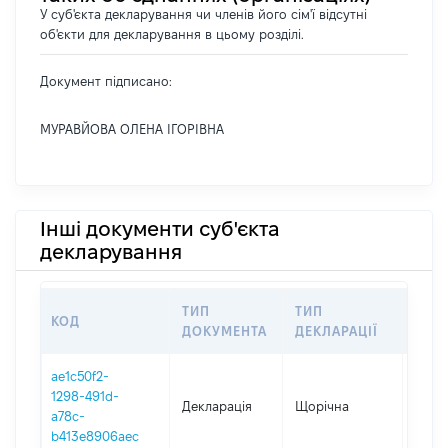
У суб'єкта декларування чи членів його сім'ї відсутні
об'єкти для декларування в цьому розділі.
Документ підписано:
МУРАВЙОВА ОЛЕНА ІГОРІВНА
Інші документи суб'єкта
декларування
ТИП
ТИП
КОД
ПЕР
ДОКУМЕНТА
ДЕКЛАРАЦІЇ
ae1c50f2-
1298-491d-
Декларація
Щорічна
2025
a78c-
b413e8906aec