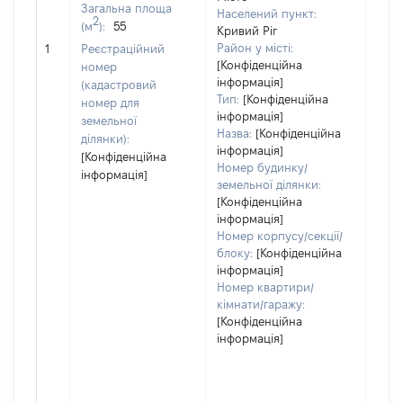
Тип
Загальна площа
Населений пункт:
варт
2
(м
):
55
Кривий Ріг
обʼє
Район у місті:
1
Реєстраційний
варт
[Конфіденційна
номер
дату
інформація]
(кадастровий
набу
Тип:
[Конфіденційна
номер для
пра
інформація]
земельної
Назва:
[Конфіденційна
ділянки):
інформація]
[Конфіденційна
Номер будинку/
інформація]
земельної ділянки:
[Конфіденційна
інформація]
Номер корпусу/секції/
блоку:
[Конфіденційна
інформація]
Номер квартири/
кімнати/гаражу:
[Конфіденційна
інформація]