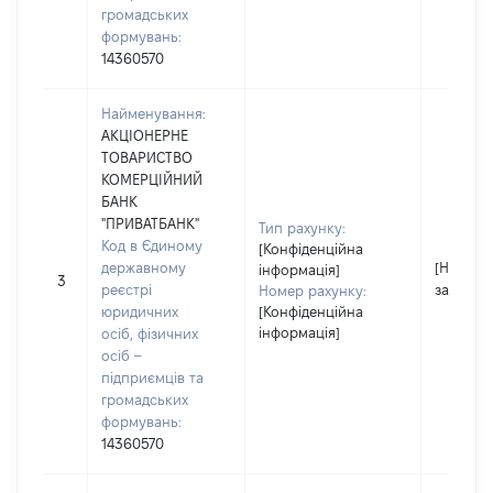
громадських
формувань:
14360570
Найменування:
АКЦІОНЕРНЕ
ТОВАРИСТВО
КОМЕРЦІЙНИЙ
БАНК
"ПРИВАТБАНК"
Тип рахунку:
Код в Єдиному
[Конфіденційна
державному
[Не
інформація]
3
реєстрі
застосо
Номер рахунку:
юридичних
[Конфіденційна
інформація]
осіб, фізичних
осіб –
підприємців та
громадських
формувань:
14360570