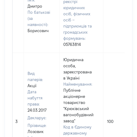
Ім'я:
реєстрі
Дмитро
юридичних
По батькові
осіб, фізичних
(за
осіб –
наявності):
підприємців та
Борисович
громадських
формувань:
05763814
Юридична
особа,
зареєстрована
Вид
в Україні
паперів:
Найменування:
Акції
Публічне
Дата
акціонерне
набуття
товариство
права:
"Крюківський
24.03.2017
вагонобудівний
Декларує:
завод"
3
100
Прізвище:
Код в Єдиному
Лозовик
державному