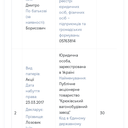
реєстрі
Дмитро
юридичних
По батькові
осіб, фізичних
(за
осіб –
наявності):
підприємців та
Борисович
громадських
формувань:
05763814
Юридична
особа,
зареєстрована
Вид
в Україні
паперів:
Найменування:
Акції
Публічне
Дата
акціонерне
набуття
товариство
права:
"Крюківський
23.03.2017
вагонобудівний
Декларує:
завод"
2
30
Прізвище:
Код в Єдиному
Лозовик
державному