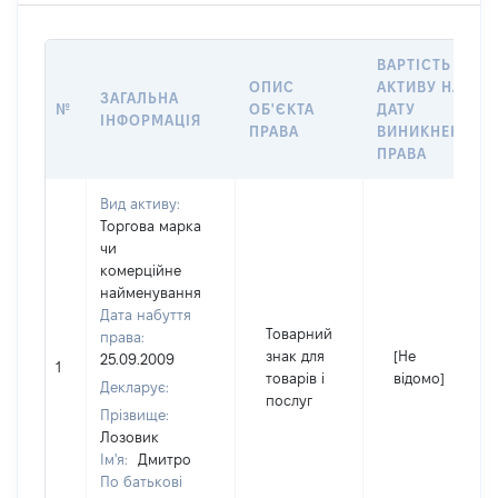
ВАРТІСТЬ
ОПИС
АКТИВУ НА
ЗАГАЛЬНА
№
ОБ'ЄКТА
ДАТУ
ІНФОРМАЦІЯ
ПРАВА
ВИНИКНЕННЯ
ПРАВА
Вид активу:
Торгова марка
чи
комерційне
найменування
Дата набуття
Товарний
права:
знак для
[Не
25.09.2009
1
товарів і
відомо]
Декларує:
послуг
Прізвище:
Лозовик
Ім'я:
Дмитро
По батькові