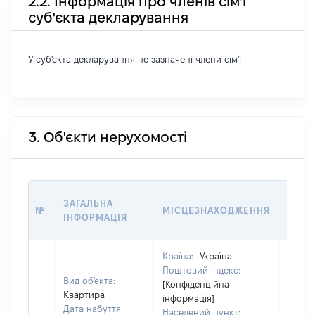
2.2. Інформація про членів сім'ї
суб'єкта декларування
У суб'єкта декларування не зазначені члени сім'ї
3. Об'єкти нерухомості
ВАРТ
ЗАГАЛЬНА
№
МІСЦЕЗНАХОДЖЕННЯ
НА Д
ІНФОРМАЦІЯ
НАБУ
Країна:
Україна
Поштовий індекс:
Вид об'єкта:
[Конфіденційна
Квартира
інформація]
Дата набуття
Населений пункт: