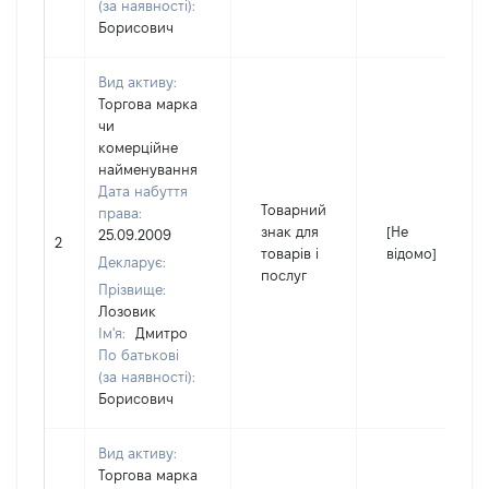
(за наявності):
Борисович
Вид активу:
Торгова марка
чи
комерційне
найменування
Дата набуття
Товарний
права:
знак для
[Не
25.09.2009
2
товарів і
відомо]
Декларує:
послуг
Прізвище:
Лозовик
Ім'я:
Дмитро
По батькові
(за наявності):
Борисович
Вид активу:
Торгова марка