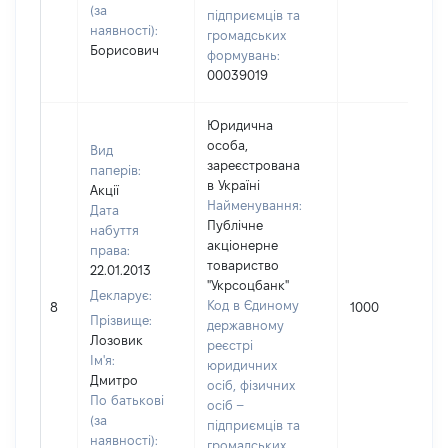
(за
підприємців та
наявності):
громадських
Борисович
формувань:
00039019
Юридична
особа,
Вид
зареєстрована
паперів:
в Україні
Акції
Найменування:
Дата
Публічне
набуття
акціонерне
права:
товариство
22.01.2013
"Укрсоцбанк"
Декларує:
Код в Єдиному
8
1000
Прізвище:
державному
Лозовик
реєстрі
Ім'я:
юридичних
Дмитро
осіб, фізичних
По батькові
осіб –
(за
підприємців та
наявності):
громадських