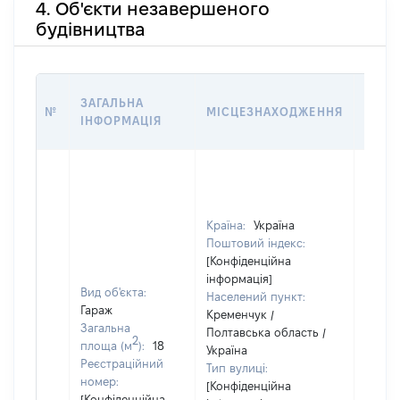
4. Об'єкти незавершеного
будівництва
ЗВ'Я
ЗАГАЛЬНА
№
МІСЦЕЗНАХОДЖЕННЯ
СУБ'
ІНФОРМАЦІЯ
ДЕКЛ
Країна:
Україна
Поштовий індекс:
[Конфіденційна
інформація]
Вид об'єкта:
Населений пункт:
Гараж
Кременчук /
Загальна
Полтавська область /
2
Об'єкт
площа (м
):
18
Україна
повні
Реєстраційний
Тип вулиці:
частк
номер:
[Конфіденційна
побуд
[Конфіденційна