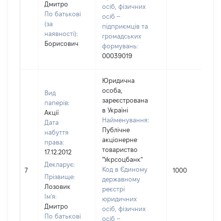
Дмитро
осіб, фізичних
По батькові
осіб –
(за
підприємців та
наявності):
громадських
Борисович
формувань:
00039019
Юридична
особа,
Вид
зареєстрована
паперів:
в Україні
Акції
Найменування:
Дата
Публічне
набуття
акціонерне
права:
товариство
17.12.2012
"Укрсоцбанк"
Декларує:
Код в Єдиному
7
1000
Прізвище:
державному
Лозовик
реєстрі
Ім'я:
юридичних
Дмитро
осіб, фізичних
По батькові
осіб –