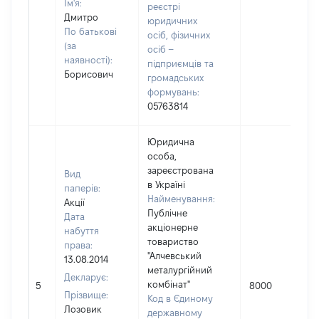
Ім'я:
реєстрі
Дмитро
юридичних
По батькові
осіб, фізичних
(за
осіб –
наявності):
підприємців та
Борисович
громадських
формувань:
05763814
Юридична
особа,
зареєстрована
Вид
в Україні
паперів:
Найменування:
Акції
Публічне
Дата
акціонерне
набуття
товариство
права:
"Алчевський
13.08.2014
металургійний
Декларує:
комбінат"
5
8000
Прізвище:
Код в Єдиному
Лозовик
державному