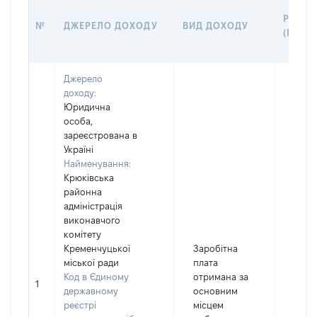
РОЗМІ
№
ДЖЕРЕЛО ДОХОДУ
ВИД ДОХОДУ
(ВАРТІ
Джерело
доходу:
Юридична
особа,
зареєстрована в
Україні
Найменування:
Крюківська
районна
адміністрація
виконавчого
комітету
Кременчуцької
Заробітна
міської ради
плата
Код в Єдиному
отримана за
1
2088
державному
основним
реєстрі
місцем