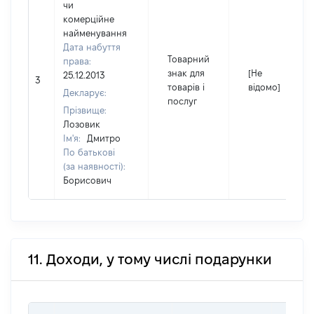
чи
комерційне
найменування
Дата набуття
Товарний
права:
знак для
[Не
25.12.2013
3
товарів і
відомо]
Декларує:
послуг
Прізвище:
Лозовик
Ім'я:
Дмитро
По батькові
(за наявності):
Борисович
11. Доходи, у тому числі подарунки