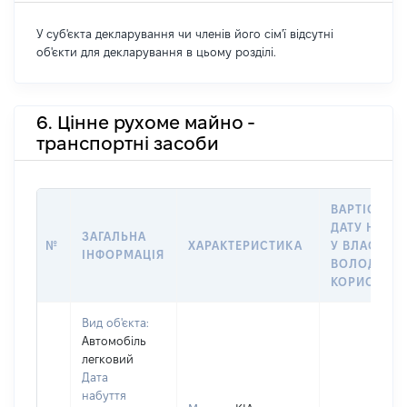
У суб'єкта декларування чи членів його сім'ї відсутні
об'єкти для декларування в цьому розділі.
6. Цінне рухоме майно -
транспортні засоби
ВАРТІСТЬ Н
ДАТУ НАБУ
ЗАГАЛЬНА
№
ХАРАКТЕРИСТИКА
У ВЛАСНІСТ
ІНФОРМАЦІЯ
ВОЛОДІННЯ
КОРИСТУВ
Вид об'єкта:
Автомобіль
легковий
Дата
набуття