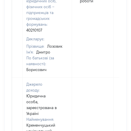
юридичних осіб,
роботи
фізичних осіб –
підприємців та
громадських
формувань:
40210107
Декларує:
Прізвище:
Лозовик
Ім'я:
Дмитро
По батькові (за
наявності):
Борисович
Джерело
доходу:
Юридична
особа,
зареєстрована в
Україні
Найменування:
Кременчуцький