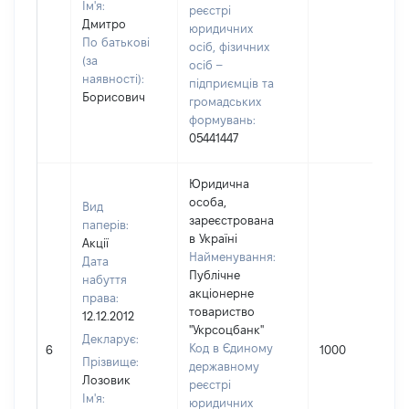
Ім'я:
реєстрі
Дмитро
юридичних
По батькові
осіб, фізичних
(за
осіб –
наявності):
підприємців та
Борисович
громадських
формувань:
05441447
Юридична
особа,
Вид
зареєстрована
паперів:
в Україні
Акції
Найменування:
Дата
Публічне
набуття
акціонерне
права:
товариство
12.12.2012
"Укрсоцбанк"
Декларує:
Код в Єдиному
6
1000
Прізвище:
державному
Лозовик
реєстрі
Ім'я:
юридичних