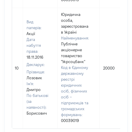
Юридична
особа,
Вид
зареєстрована
паперів:
в Україні
Акції
Найменування:
Дата
Публічне
набуття
акціонерне
права:
товариство
18.11.2016
"Укрсоцбанк"
Декларує:
Код в Єдиному
10
20000
Прізвище:
державному
Лозовик
реєстрі
Ім'я:
юридичних
Дмитро
осіб, фізичних
По батькові
осіб –
(за
підприємців та
наявності):
громадських
Борисович
формувань:
00039019