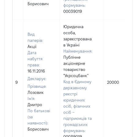
Борисович
формувань:
00039019
Юридична
особа,
Вид
зареєстрована
паперів:
в Україні
Акції
Найменування:
Дата
Публічне
набуття
акціонерне
права:
товариство
16.11.2016
"Укрсоцбанк"
Декларує:
Код в Єдиному
9
20000
Прізвище:
державному
Лозовик
реєстрі
Ім'я:
юридичних
Дмитро
осіб, фізичних
По батькові
осіб –
(за
підприємців та
наявності):
громадських
Борисович
формувань:
00039019