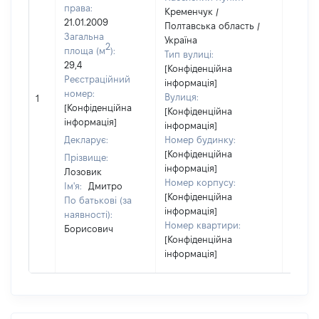
права:
Кременчук /
21.01.2009
Полтавська область /
Загальна
Україна
2
площа (м
):
Тип вулиці:
29,4
[Конфіденційна
Реєстраційний
інформація]
номер:
Вулиця:
1
16170
[Конфіденційна
[Конфіденційна
інформація]
інформація]
Декларує:
Номер будинку:
[Конфіденційна
Прізвище:
інформація]
Лозовик
Номер корпусу:
Ім'я:
Дмитро
[Конфіденційна
По батькові (за
інформація]
наявності):
Номер квартири:
Борисович
[Конфіденційна
інформація]