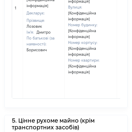
інформація]
матері
інформація]
Вулиця:
1
за ко
Декларує:
[Конфіденційна
суб'єк
інформація]
Прізвище:
декла
Номер будинку:
Лозовик
або ч
[Конфіденційна
Ім'я:
Дмитро
його сі
інформація]
По батькові (за
Номер корпусу:
наявності):
[Конфіденційна
Борисович
інформація]
Номер квартири:
[Конфіденційна
інформація]
5. Цінне рухоме майно (крім
транспортних засобів)