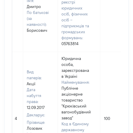
Ім'я:
реєстрі
Дмитро
юридичних
По батькові
осіб, фізичних
(за
осіб –
наявності):
підприємців та
Борисович
громадських
формувань:
05763814
Юридична
особа,
зареєстрована
Вид
в Україні
паперів:
Найменування:
Акції
Публічне
Дата
акціонерне
набуття
товариство
права:
"Крюківський
12.09.2017
вагонобудівний
Декларує:
завод"
4
100
Прізвище:
Код в Єдиному
Лозовик
державному