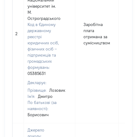
національний
університет ім.
М.
Остроградського
Код в Єдиному
Заробітна
державному
плата
2
1910
реєстрі
отримана за
юридичних осіб,
сумісництвом
фізичних осіб –
підприємців та
громадських
формувань:
05385631
Декларує:
Прізвище:
Лозовик
Ім'я:
Дмитро
По батькові (за
наявності):
Борисович
Джерело
доходу: