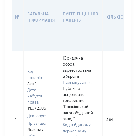
ЗАГАЛЬНА
ЕМІТЕНТ ЦІННИХ
№
КІЛЬКІСТЬ
ІНФОРМАЦІЯ
ПАПЕРІВ
Юридична
особа,
зареєстрована
Вид
в Україні
паперів:
Найменування:
Акції
Публічне
Дата
акціонерне
набуття
товариство
права:
"Крюківський
14.07.2003
вагонобудівний
Декларує:
завод"
1
364
Прізвище:
Код в Єдиному
Лозовик
державному
Ім'я: