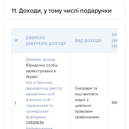
11. Доходи, у тому числі подарунки
РОЗМІР
ДЖЕРЕЛО
№
ВИД ДОХОДУ
(ВАРТІСТ
(ДЖЕРЕЛА) ДОХОДУ
ГРН
Джерело доходу:
Юридична особа,
зареєстрована в
Україні
Код в Єдиному
державному реєстрі
Гонорари та
юридичних осіб,
інші виплати
фізичних осіб –
згідно з
60000
1
підприємців та
цивільно-
громадських
правовим
формувань:
правочинами
23826636
Найменування: