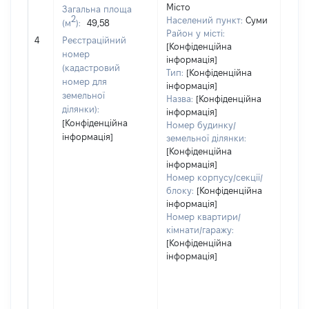
Місто
Загальна площа
2
Населений пункт:
Суми
(м
):
49,58
Район у місті:
[Не 
4
Реєстраційний
[Конфіденційна
номер
інформація]
(кадастровий
Тип:
[Конфіденційна
номер для
інформація]
земельної
Назва:
[Конфіденційна
ділянки):
інформація]
[Конфіденційна
Номер будинку/
інформація]
земельної ділянки:
[Конфіденційна
інформація]
Номер корпусу/секції/
блоку:
[Конфіденційна
інформація]
Номер квартири/
кімнати/гаражу:
[Конфіденційна
інформація]