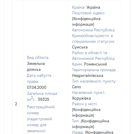
Країна:
Україна
Поштовий індекс:
[Конфіденційна
інформація]
Автономна Республіка
Крим/область/місто зі
спеціальним статусом:
Сумська
Район в області та
Вид об'єкта:
Автономній Республіці
Земельна
Крим:
Роменський
ділянка
Територіальна громада:
Дата набуття
Недригайлівська
Тип населеного пункту:
права:
1211
Село
07.04.2000
Тип
Населений пункт:
Загальна площа
варт
2
Хоружівка
(м
):
39325
обʼє
2
Район у місті:
варт
Реєстраційний
[Конфіденційна
дату
номер
інформація]
набу
(кадастровий
Тип:
[Конфіденційна
пра
номер для
інформація]
земельної
Назва:
[Конфіденційна