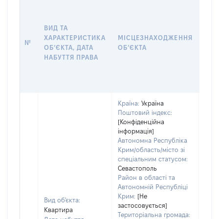
ВАР
ДАТ
НАБ
ВИД ТА
ПРА
ХАРАКТЕРИСТИКА
МІСЦЕЗНАХОДЖЕННЯ
№
ЗА
ОБʼЄКТА, ДАТА
ОБʼЄКТА
ОС
НАБУТТЯ ПРАВА
ГР
ОЦІ
ГРН
Країна:
Україна
Поштовий індекс:
[Конфіденційна
інформація]
Автономна Республіка
Крим/область/місто зі
спеціальним статусом:
Севастополь
Район в області та
Автономній Республіці
Крим:
[Не
Вид об'єкта:
застосовується]
Квартира
Територіальна громада: