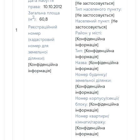
Дата набуття
[Не застосовується]
права:
10.10.2012
Тип населеного пункту:
Загальна площа
[Не застосовується]
2
(м
):
60,8
Населений пункт:
[Не
Реєстраційний
застосовується]
[Не 
1
Район у місті:
номер
[Конфіденційна
(кадастровий
інформація]
номер для
Тип:
[Конфіденційна
земельної
інформація]
ділянки):
Назва:
[Конфіденційна
[Конфіденційна
інформація]
інформація]
Номер будинку/
земельної ділянки:
[Конфіденційна
інформація]
Номер корпусу/секції/
блоку:
[Конфіденційна
інформація]
Номер квартири/
кімнати/гаражу:
[Конфіденційна
інформація]