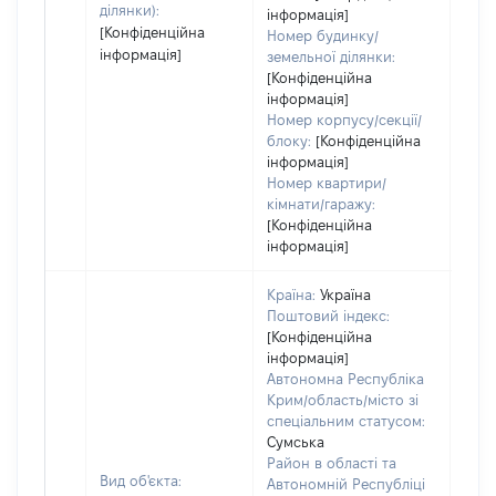
ділянки):
інформація]
[Конфіденційна
Номер будинку/
інформація]
земельної ділянки:
[Конфіденційна
інформація]
Номер корпусу/секції/
блоку:
[Конфіденційна
інформація]
Номер квартири/
кімнати/гаражу:
[Конфіденційна
інформація]
Країна:
Україна
Поштовий індекс:
[Конфіденційна
інформація]
Автономна Республіка
Крим/область/місто зі
спеціальним статусом:
Сумська
Район в області та
Вид об'єкта:
Автономній Республіці