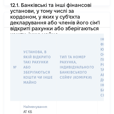
12.1. Банківські та інші фінансові
установи, у тому числі за
кордоном, у яких у суб'єкта
декларування або членів його сім'ї
відкриті рахунки або зберігаються
кошти, інше майно
ІНФОР
ФІЗИЧН
ЮРИДИ
УСТАНОВА, В
ОСОБУ,
ЯКІЙ ВІДКРИТО
ТИП ТА НОМЕР
ПРАВО
ТАКІ РАХУНКИ
РАХУНКА,
РОЗПО
№
АБО
ІНДИВІДУАЛЬНОГО
ТАКИМ
ЗБЕРІГАЮТЬСЯ
БАНКІВСЬКОГО
АБО М
КОШТИ ЧИ ІНШЕ
СЕЙФУ (КОМІРКИ)
ДО
МАЙНО
ІНДИВ
БАНКІ
СЕЙФУ 
Найменування:
АТ КБ