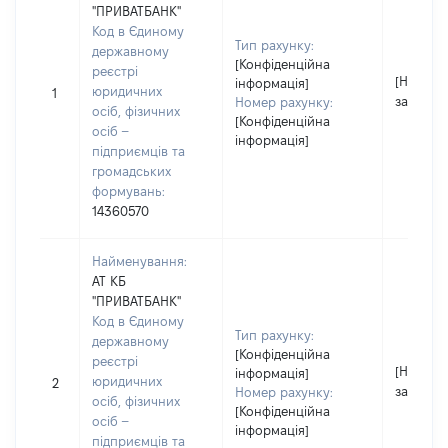
"ПРИВАТБАНК"
Код в Єдиному
Тип рахунку:
державному
[Конфіденційна
реєстрі
[Не
інформація]
юридичних
1
застосо
Номер рахунку:
осіб, фізичних
[Конфіденційна
осіб –
інформація]
підприємців та
громадських
формувань:
14360570
Найменування:
АТ КБ
"ПРИВАТБАНК"
Код в Єдиному
Тип рахунку:
державному
[Конфіденційна
реєстрі
[Не
інформація]
юридичних
2
застосо
Номер рахунку:
осіб, фізичних
[Конфіденційна
осіб –
інформація]
підприємців та