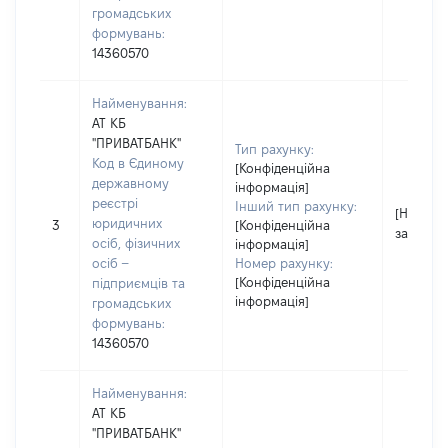
громадських
формувань:
14360570
Найменування:
АТ КБ
"ПРИВАТБАНК"
Тип рахунку:
Код в Єдиному
[Конфіденційна
державному
інформація]
реєстрі
Інший тип рахунку:
[Не
юридичних
3
[Конфіденційна
застосо
осіб, фізичних
інформація]
осіб –
Номер рахунку:
[Конфіденційна
підприємців та
інформація]
громадських
формувань:
14360570
Найменування:
АТ КБ
"ПРИВАТБАНК"