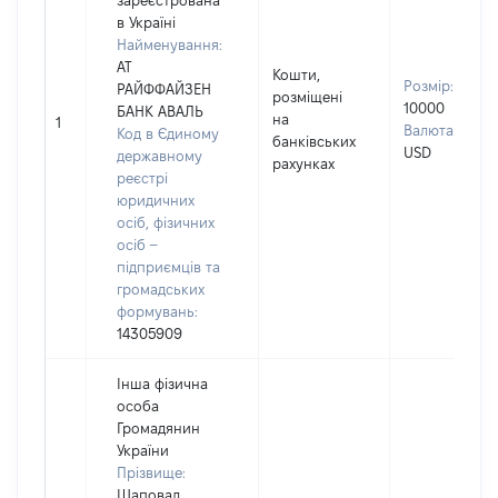
зареєстрована
в Україні
Найменування:
АТ
Кошти,
Розмір:
РАЙФФАЙЗЕН
розміщені
10000
БАНК АВАЛЬ
на
1
Валюта:
Код в Єдиному
банківських
USD
державному
рахунках
реєстрі
юридичних
осіб, фізичних
осіб –
підприємців та
громадських
формувань:
14305909
Інша фізична
особа
Громадянин
України
Прізвище:
Шаповал