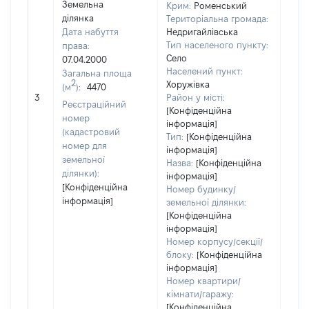
Земельна
Крим:
Роменський
ділянка
Територіальна громада:
Дата набуття
Недригайлівська
Тип населеного пункту:
права:
2105
Село
07.04.2000
Тип
Населений пункт:
Загальна площа
варт
2
Хоружівка
(м
):
4470
обʼє
3
Район у місті:
варт
Реєстраційний
[Конфіденційна
дату
номер
інформація]
набу
(кадастровий
Тип:
[Конфіденційна
пра
номер для
інформація]
земельної
Назва:
[Конфіденційна
ділянки):
інформація]
[Конфіденційна
Номер будинку/
інформація]
земельної ділянки:
[Конфіденційна
інформація]
Номер корпусу/секції/
блоку:
[Конфіденційна
інформація]
Номер квартири/
кімнати/гаражу:
[Конфіденційна