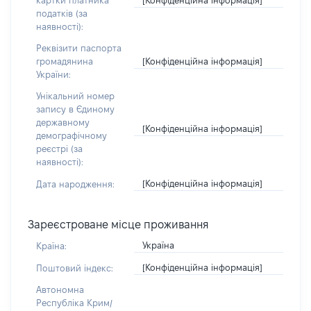
картки платника
податків (за
наявності):
Реквізити паспорта
[Конфіденційна інформація]
громадянина
України:
Унікальний номер
запису в Єдиному
державному
[Конфіденційна інформація]
демографічному
реєстрі (за
наявності):
[Конфіденційна інформація]
Дата народження:
Зареєстроване місце проживання
Україна
Країна:
[Конфіденційна інформація]
Поштовий індекс:
Автономна
Республіка Крим/