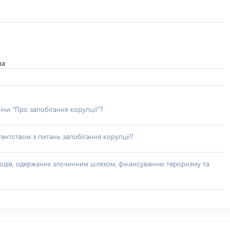
ва
їни “Про запобігання корупції”?
ентством з питань запобігання корупції?
доходів, одержаних злочинним шляхом, фінансуванню тероризму та