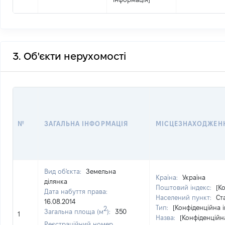
3. Об'єкти нерухомості
№
ЗАГАЛЬНА ІНФОРМАЦІЯ
МІСЦЕЗНАХОДЖЕН
Вид об'єкта:
Земельна
Країна:
Україна
ділянка
Поштовий індекс:
[К
Дата набуття права:
Населений пункт:
Ст
16.08.2014
Тип:
[Конфіденційна 
2
Загальна площа (м
):
350
1
Назва:
[Конфіденційн
Реєстраційний номер