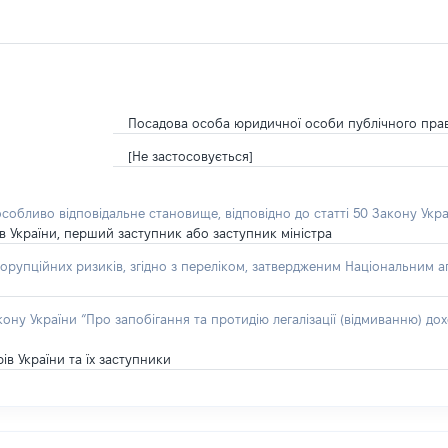
Посадова особа юридичної особи публічного пра
[Не застосовується]
особливо відповідальне становище, відповідно до статті 50 Закону Укра
рів України, перший заступник або заступник міністра
орупційних ризиків, згідно з переліком, затвердженим Національним аг
акону України “Про запобігання та протидію легалізації (відмиванню) 
ів України та їх заступники