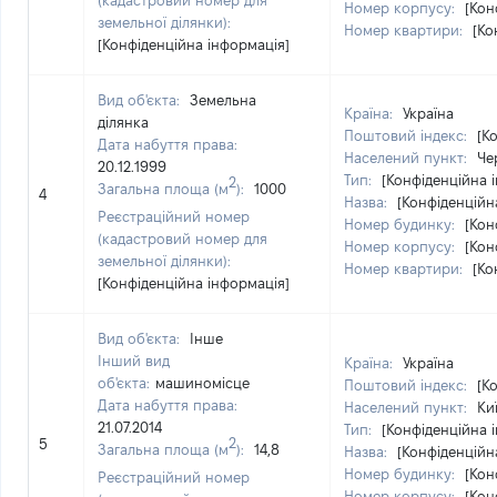
(кадастровий номер для
Номер корпусу:
[Кон
земельної ділянки):
Номер квартири:
[Ко
[Конфіденційна інформація]
Вид об'єкта:
Земельна
Країна:
Україна
ділянка
Поштовий індекс:
[К
Дата набуття права:
Населений пункт:
Че
20.12.1999
Тип:
[Конфіденційна 
2
Загальна площа (м
):
1000
4
Назва:
[Конфіденційн
Реєстраційний номер
Номер будинку:
[Кон
(кадастровий номер для
Номер корпусу:
[Кон
земельної ділянки):
Номер квартири:
[Ко
[Конфіденційна інформація]
Вид об'єкта:
Інше
Інший вид
Країна:
Україна
об'єкта:
машиномісце
Поштовий індекс:
[К
Дата набуття права:
Населений пункт:
Киї
21.07.2014
Тип:
[Конфіденційна 
2
5
Загальна площа (м
):
14,8
Назва:
[Конфіденційн
Номер будинку:
[Кон
Реєстраційний номер
Номер корпусу:
[Кон