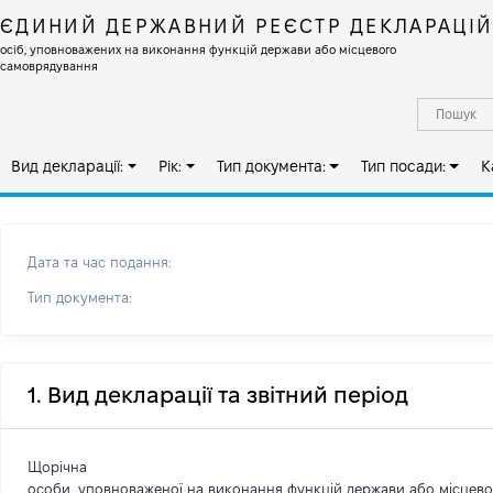
ЄДИНИЙ ДЕРЖАВНИЙ РЕЄСТР ДЕКЛАРАЦІ
осіб, уповноважених на виконання функцій держави або місцевого
самоврядування
Вид декларації:
Рік:
Тип документа:
Тип посади:
К
Дата та час подання:
Тип документа:
1. Вид декларації та звітний період
Щорічна
особи, уповноваженої на виконання функцій держави або місцев