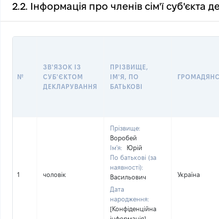
2.2. Інформація про членів сім'ї суб'єкта 
ЗВ'ЯЗОК ІЗ
ПРІЗВИЩЕ,
№
СУБ'ЄКТОМ
ІМ'Я, ПО
ГРОМАДЯН
ДЕКЛАРУВАННЯ
БАТЬКОВІ
Прізвище:
Воробей
Ім'я:
Юрій
По батькові (за
наявності):
1
чоловік
Україна
Васильович
Дата
народження:
[Конфіденційна
інформація]