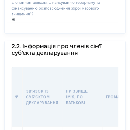
злочинним шляхом, фінансуванню тероризму та
фінансуванню розповсюдження зброї масового
знищення”?
Ні
2.2. Інформація про членів сім'ї
суб'єкта декларування
ЗВ'ЯЗОК ІЗ
ПРІЗВИЩЕ,
№
СУБ'ЄКТОМ
ІМ'Я, ПО
ГРОМАДЯН
ДЕКЛАРУВАННЯ
БАТЬКОВІ