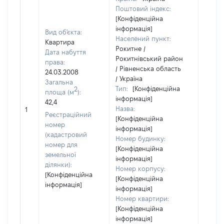
Поштовий індекс:
[Конфіденційна
інформація]
Вид об'єкта:
Населений пункт:
Квартира
Рокитне /
Дата набуття
Рокитнівський район
права:
/ Рівненська область
24.03.2008
/ Україна
Загальна
Тип:
[Конфіденційна
2
площа (м
):
інформація]
42,4
[Не
Назва:
1
засто
Реєстраційний
[Конфіденційна
номер
інформація]
(кадастровий
Номер будинку:
номер для
[Конфіденційна
земельної
інформація]
ділянки):
Номер корпусу:
[Конфіденційна
[Конфіденційна
інформація]
інформація]
Номер квартири:
[Конфіденційна
інформація]