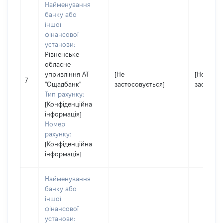
Найменування
банку або
іншої
фінансової
установи:
Рівненське
обласне
упривління АТ
[Не
[Не
7
"Ощадбанк"
застосовується]
застосов
Тип рахунку:
[Конфіденційна
інформація]
Номер
рахунку:
[Конфіденційна
інформація]
Найменування
банку або
іншої
фінансової
установи: