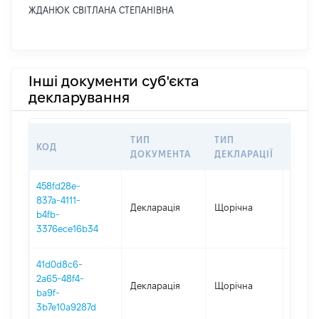
ЖДАНЮК СВІТЛАНА СТЕПАНІВНА
Інші документи суб'єкта
декларування
ТИП
ТИП
КОД
ПЕРІ
ДОКУМЕНТА
ДЕКЛАРАЦІЇ
458fd28e-
837a-4111-
Декларація
Щорічна
2025
b4fb-
3376ece16b34
41d0d8c6-
2a65-48f4-
Декларація
Щорічна
2024
ba9f-
3b7e10a9287d