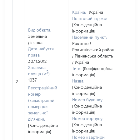
Країна:
Україна
Поштовий індекс:
[Конфіденційна
Вид об'єкта:
інформація]
Земельна
Населений пункт:
ділянка
Рокитне /
Дата набуття
Рокитнівський район
права:
/ Рівненська область
30.11.2012
/ Україна
Загальна
Тип:
[Конфіденційна
2
площа (м
):
інформація]
[Не
1037
Назва:
2
засто
[Конфіденційна
Реєстраційний
інформація]
номер
Номер будинку:
(кадастровий
[Конфіденційна
номер для
інформація]
земельної
Номер корпусу:
ділянки):
[Конфіденційна
[Конфіденційна
інформація]
інформація]
Номер квартири: