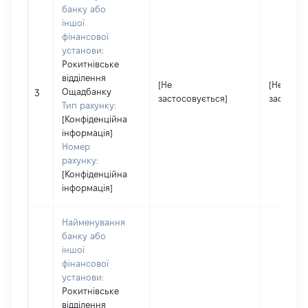
банку або
іншої
фінансової
установи:
Рокитнівське
відділення
[Не
[Не
Ощадбанку
3
застосовується]
застосов
Тип рахунку:
[Конфіденційна
інформація]
Номер
рахунку:
[Конфіденційна
інформація]
Найменування
банку або
іншої
фінансової
установи:
Рокитнівське
відділення