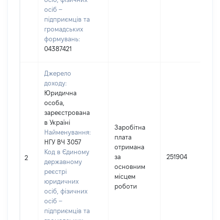
осіб –
підприємців та
громадських
формувань:
04387421
Джерело
доходу:
Юридична
особа,
зареєстрована
в Україні
Заробітна
Найменування:
плата
НГУ ВЧ 3057
отримана
Код в Єдиному
І
за
251904
2
державному
основним
реєстрі
(
місцем
юридичних
роботи
осіб, фізичних
осіб –
підприємців та