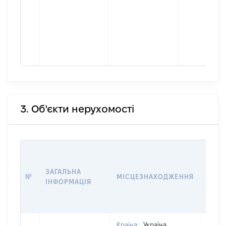
3. Об'єкти нерухомості
ВАРТ
ДАТУ
ЗАГАЛЬНА
ПРАВ
№
МІСЦЕЗНАХОДЖЕННЯ
ІНФОРМАЦІЯ
ОСТ
ГРО
ОЦІ
Країна:
Україна