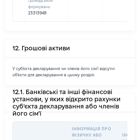
громадських
формувань:
23313948
12. Грошові активи
У суб'єкта декларування чи членів його сім'ї відсутні
об'єкти для декларування в цьому розділі.
12.1. Банківські та інші фінансові
установи, у яких відкрито рахунки
суб'єкта декларування або членів
його сім'ї
ІНФОРМАЦІЯ ПРО
ФІЗИЧНУ АБО
ІНФОРМ