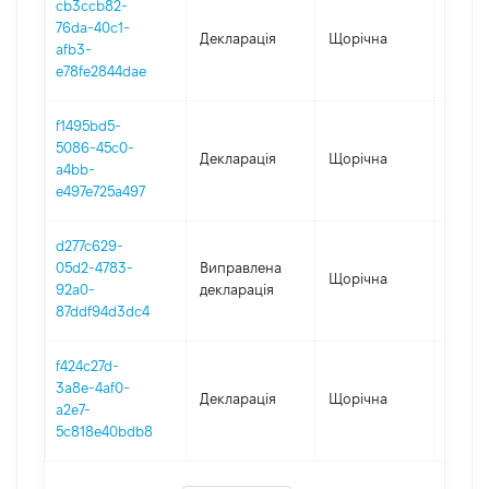
cb3ccb82-
76da-40c1-
Декларація
Щорічна
2018
afb3-
e78fe2844dae
f1495bd5-
5086-45c0-
Декларація
Щорічна
2017
a4bb-
e497e725a497
d277c629-
05d2-4783-
Виправлена
Щорічна
2016
92a0-
декларація
87ddf94d3dc4
f424c27d-
3a8e-4af0-
Декларація
Щорічна
2016
a2e7-
5c818e40bdb8