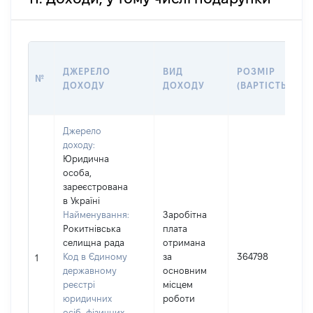
ДЖЕРЕЛО
ВИД
РОЗМІР
№
ДОХОДУ
ДОХОДУ
(ВАРТІСТЬ)
Джерело
доходу:
Юридична
особа,
зареєстрована
в Україні
Найменування:
Заробітна
Рокитнівська
плата
І
селищна рада
отримана
Код в Єдиному
за
364798
1
державному
основним
(
реєстрі
місцем
юридичних
роботи
осіб, фізичних