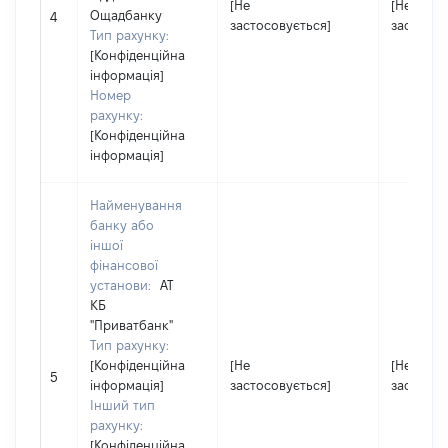
[Не
[Не
Ощадбанку
4
застосовується]
застосов
Тип рахунку:
[Конфіденційна
інформація]
Номер
рахунку:
[Конфіденційна
інформація]
Найменування
банку або
іншої
фінансової
установи:
АТ
КБ
"Приватбанк"
Тип рахунку:
[Конфіденційна
[Не
[Не
5
інформація]
застосовується]
застосов
Інший тип
рахунку:
[Конфіденційна