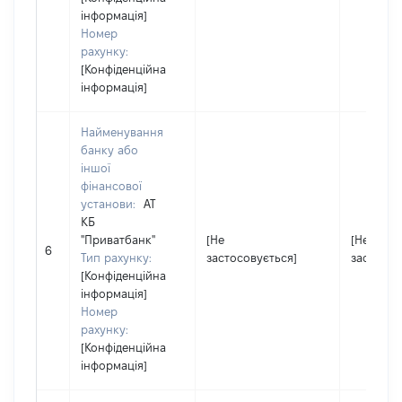
інформація]
Номер
рахунку:
[Конфіденційна
інформація]
Найменування
банку або
іншої
фінансової
установи:
АТ
КБ
"Приватбанк"
[Не
[Не
6
Тип рахунку:
застосовується]
застосов
[Конфіденційна
інформація]
Номер
рахунку:
[Конфіденційна
інформація]