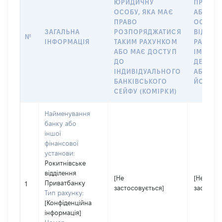
ЮРИДИЧНУ
ПРО ФІ
ОСОБУ, ЯКА МАЄ
АБО Ю
ПРАВО
ОСОБУ,
ЗАГАЛЬНА
РОЗПОРЯДЖАТИСЯ
ВІДКРИ
№
ІНФОРМАЦІЯ
ТАКИМ РАХУНКОМ
РАХУНО
АБО МАЄ ДОСТУП
ІМ’Я СУ
ДО
ДЕКЛАР
ІНДИВІДУАЛЬНОГО
АБО ЧЛ
БАНКІВСЬКОГО
ЙОГО СІ
СЕЙФУ (КОМІРКИ)
Найменування
банку або
іншої
фінансової
установи:
Рокитнівське
відділення
[Не
[Не
Приватбанку
1
застосовується]
застосов
Тип рахунку:
[Конфіденційна
інформація]