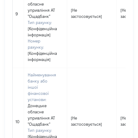
обласне
упривління АТ
[Не
[Не
9
"Ощадбанк"
застосовується]
застосов
Тип рахунку:
[Конфіденційна
інформація]
Номер
рахунку:
[Конфіденційна
інформація]
Найменування
банку або
іншої
фінансової
установи:
Донецьке
обласне
упривління АТ
[Не
[Не
10
"Ощадбанк"
застосовується]
застосов
Тип рахунку:
[Конфіденційна