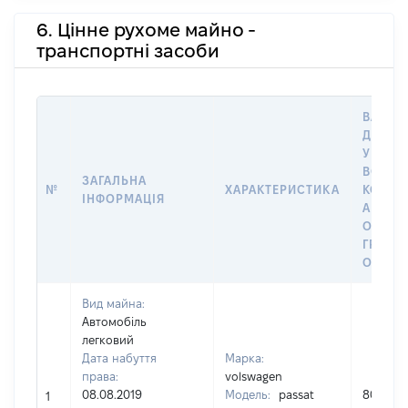
6. Цінне рухоме майно -
транспортні засоби
ВАРТІС
ДАТУ 
У ВЛАС
ВОЛОД
ЗАГАЛЬНА
№
ХАРАКТЕРИСТИКА
КОРИС
ІНФОРМАЦІЯ
АБО З
ОСТА
ГРОШ
ОЦІНК
Вид майна:
Автомобіль
легковий
Дата набуття
Марка:
права:
volswagen
08.08.2019
Модель:
passat
80000
1