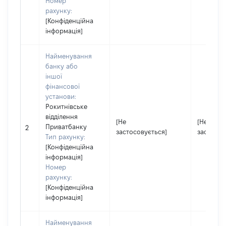
Номер
рахунку:
[Конфіденційна
інформація]
Найменування
банку або
іншої
фінансової
установи:
Рокитнівське
відділення
[Не
[Не
Приватбанку
2
застосовується]
застосов
Тип рахунку:
[Конфіденційна
інформація]
Номер
рахунку:
[Конфіденційна
інформація]
Найменування