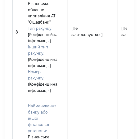
Рівненське
обласне
упривління АТ
"Ощадбанк"
Тип рахунку:
[Не
[Не
8
[Конфіденційна
застосовується]
застосов
інформація]
Інший тип
рахунку:
[Конфіденційна
інформація]
Номер
рахунку:
[Конфіденційна
інформація]
Найменування
банку або
іншої
фінансової
установи:
Рівненське