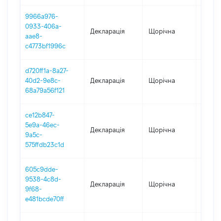
9966a976-
0933-406a-
Декларація
Щорічна
2023
aae8-
c4773bf1996c
d720ff1a-8a27-
40d2-9e8c-
Декларація
Щорічна
2022
68a79a56f121
ce12b847-
5e9a-46ec-
Декларація
Щорічна
2021
9a5c-
575ffdb23c1d
605c9dde-
9538-4c8d-
Декларація
Щорічна
2019
9f68-
e481bcde70ff