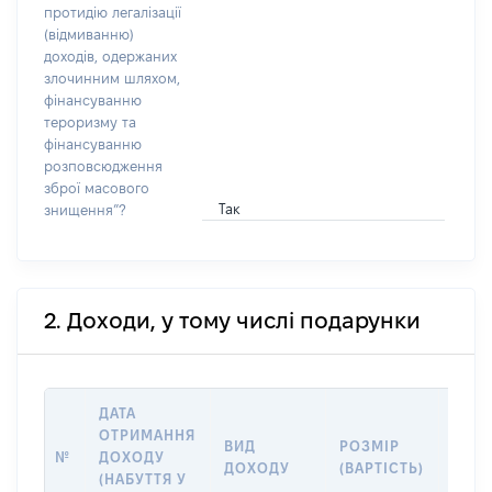
протидію легалізації
(відмиванню)
доходів, одержаних
злочинним шляхом,
фінансуванню
тероризму та
фінансуванню
розповсюдження
зброї масового
Так
знищення”?
2. Доходи, у тому числі подарунки
ДАТА
ОТРИМАННЯ
ВИД
РОЗМІР
ІНФ
№
ДОХОДУ
ДОХОДУ
(ВАРТІСТЬ)
ПРО
(НАБУТТЯ У