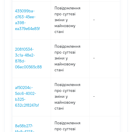
Повідомлення
435099ba-
про суттєві
d763-45ee-
зміни y
-
202
a398-
майновому
ea379e64e85f
стані
Повідомлення
20810534-
про суттєві
3c1a-48e2-
зміни y
-
202
878d-
майновому
06ec00565c88
стані
Повідомлення
af50204c-
про суттєві
5dc6-4002-
зміни y
-
202
b325-
майновому
632c2f8247bf
стані
Повідомлення
8e58b277-
про суттєві
f4c5-4223-