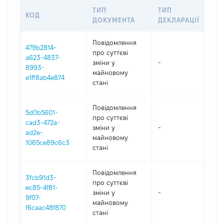
ТИП
ТИП
КОД
ПЕ
ДОКУМЕНТА
ДЕКЛАРАЦІЇ
Повідомлення
479b2814-
про суттєві
a623-4837-
зміни y
-
202
8993-
майновому
e1ff8ab4e874
стані
Повідомлення
5d0b5601-
про суттєві
cad3-472a-
зміни y
-
202
ad2e-
майновому
1065ce89c6c3
стані
Повідомлення
3fcb91d3-
про суттєві
ec85-4f81-
зміни y
-
202
9f07-
майновому
f6caac48f870
стані