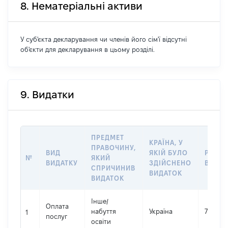
8. Нематеріальні активи
У суб'єкта декларування чи членів його сім'ї відсутні
об'єкти для декларування в цьому розділі.
9. Видатки
ПРЕДМЕТ
КРАЇНА, У
ПРАВОЧИНУ,
ВИД
ЯКІЙ БУЛО
РОЗМ
№
ЯКИЙ
ВИДАТКУ
ЗДІЙСНЕНО
ВИДАТ
СПРИЧИНИВ
ВИДАТОК
ВИДАТОК
Інше
/
Оплата
набуття
Україна
712191
1
послуг
освіти