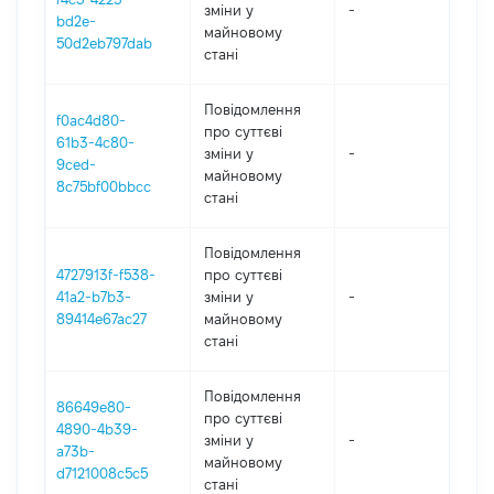
зміни y
-
202
bd2e-
майновому
50d2eb797dab
стані
Повідомлення
f0ac4d80-
про суттєві
61b3-4c80-
зміни y
-
202
9ced-
майновому
8c75bf00bbcc
стані
Повідомлення
4727913f-f538-
про суттєві
41a2-b7b3-
зміни y
-
202
89414e67ac27
майновому
стані
Повідомлення
86649e80-
про суттєві
4890-4b39-
зміни y
-
202
a73b-
майновому
d7121008c5c5
стані