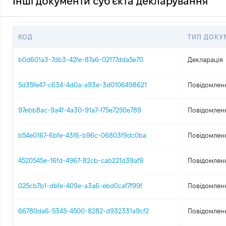
Інші документи суб'єкта декларування
КОД
ТИП ДОКУ
b0d601a3-7db3-42fe-87a6-02177dda5e70
Декларація
5d35fe47-c634-4d0a-a93e-3d0106498621
Повідомленн
97ebb8ac-9a4f-4a30-91a7-f75e7250e789
Повідомленн
b54e0167-6bfe-43f6-b96c-06803f9dc0ba
Повідомленн
4520545e-16fd-4967-82cb-cab221d39af9
Повідомленн
025cb7b1-dbfe-409e-a3a6-ebd0caf7f99f
Повідомленн
66780da6-5345-4500-8282-d932331a9cf2
Повідомленн