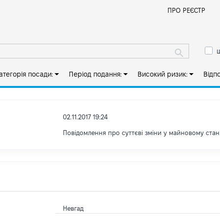
Й
ПРО РЕЄСТР
ш
атегорія посади:
Період подання:
Високий ризик:
Відп
02.11.2017 19:24
Повідомлення про суттєві зміни y майновому стан
Невгад