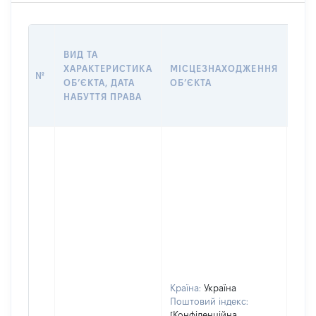
ВАР
ВИД ТА
ДАТ
ХАРАКТЕРИСТИКА
МІСЦЕЗНАХОДЖЕННЯ
ПРА
№
ОБʼЄКТА, ДАТА
ОБʼЄКТА
ОС
НАБУТТЯ ПРАВА
ГР
ОЦІ
Країна:
Україна
Поштовий індекс:
[Конфіденційна