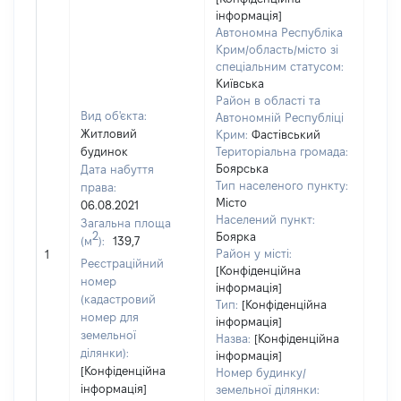
інформація]
Автономна Республіка
Крим/область/місто зі
спеціальним статусом:
Київська
Район в області та
Вид об'єкта:
Автономній Республіці
Житловий
Крим:
Фастівський
будинок
Територіальна громада:
Боярська
Дата набуття
Тип населеного пункту:
права:
Місто
06.08.2021
Населений пункт:
Загальна площа
2
Боярка
(м
):
139,7
[Не
Район у місті:
1
заст
Реєстраційний
[Конфіденційна
номер
інформація]
(кадастровий
Тип:
[Конфіденційна
номер для
інформація]
земельної
Назва:
[Конфіденційна
ділянки):
інформація]
[Конфіденційна
Номер будинку/
інформація]
земельної ділянки: