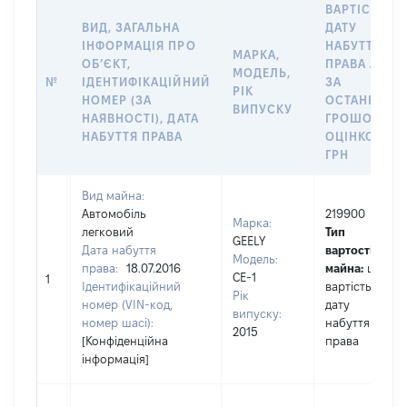
ВАРТІСТЬ Н
ВИД, ЗАГАЛЬНА
ДАТУ
ІНФОРМАЦІЯ ПРО
НАБУТТЯ
МАРКА,
ОБʼЄКТ,
ПРАВА АБО
МОДЕЛЬ,
№
ІДЕНТИФІКАЦІЙНИЙ
ЗА
РІК
НОМЕР (ЗА
ОСТАННЬО
ВИПУСКУ
НАЯВНОСТІ), ДАТА
ГРОШОВОЮ
НАБУТТЯ ПРАВА
ОЦІНКОЮ,
ГРН
Вид майна:
Автомобіль
219900
Марка:
легковий
Тип
GEELY
Дата набуття
вартості
Модель:
права:
18.07.2016
майна:
це
CE-1
1
Ідентифікаційний
вартість на
Рік
номер (VIN-код,
дату
випуску:
номер шасі):
набуття
2015
[Конфіденційна
права
інформація]