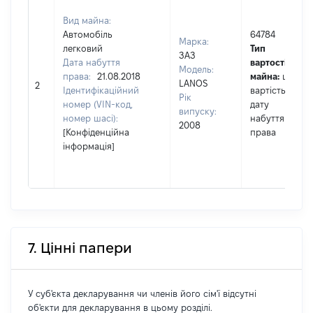
Вид майна:
Автомобіль
64784
Марка:
легковий
Тип
ЗАЗ
Дата набуття
вартості
Модель:
права:
21.08.2018
майна:
це
LANOS
2
Ідентифікаційний
вартість на
Рік
номер (VIN-код,
дату
випуску:
номер шасі):
набуття
2008
[Конфіденційна
права
інформація]
7. Цінні папери
У суб'єкта декларування чи членів його сім'ї відсутні
об'єкти для декларування в цьому розділі.