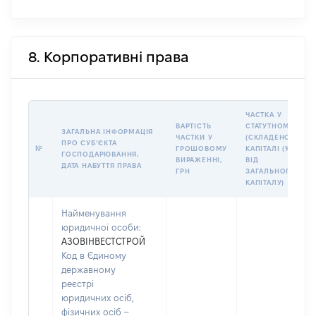
8. Корпоративні права
ЧАСТКА У
ВАРТІСТЬ
СТАТУТНОМУ
ЗАГАЛЬНА ІНФОРМАЦІЯ
ЧАСТКИ У
(СКЛАДЕНОМУ)
ПРО СУБʼЄКТА
№
ГРОШОВОМУ
КАПІТАЛІ (%
ГОСПОДАРЮВАННЯ,
ВИРАЖЕННІ,
ВІД
ДАТА НАБУТТЯ ПРАВА
ГРН
ЗАГАЛЬНОГО
КАПІТАЛУ)
Найменування
юридичної особи:
АЗОВІНВЕСТСТРОЙ
Код в Єдиному
державному
реєстрі
юридичних осіб,
фізичних осіб –