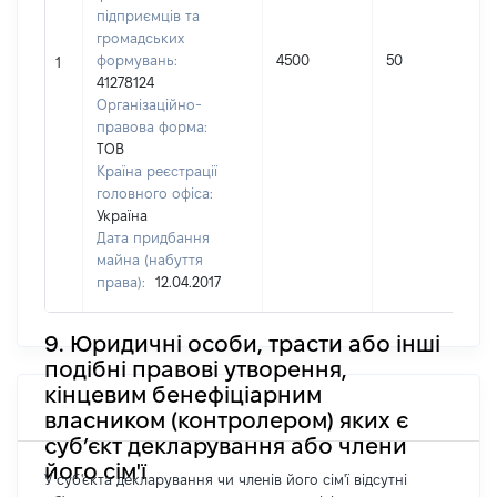
підприємців та
громадських
формувань:
4500
50
1
41278124
Організаційно-
правова форма:
ТОВ
Країна реєстрації
головного офіса:
Україна
Дата придбання
майна (набуття
права):
12.04.2017
9. Юридичні особи, трасти або інші
подібні правові утворення,
кінцевим бенефіціарним
власником (контролером) яких є
суб’єкт декларування або члени
його сім'ї
У суб'єкта декларування чи членів його сім'ї відсутні