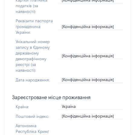
картки платника
податків (за
наявності):
Реквізити паспорта
[Конфіденційна інформація]
громадянина
України:
Унікальний номер
запису в Єдиному
державному
[Конфіденційна інформація]
демографічному
реєстрі (за
наявності):
[Конфіденційна інформація]
Дата народження:
Зареєстроване місце проживання
Україна
Країна:
[Конфіденційна інформація]
Поштовий індекс:
Автономна
Республіка Крим/