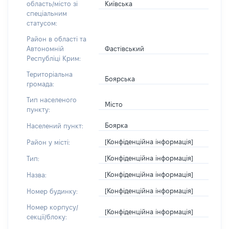
Київська
область/місто зі
спеціальним
статусом:
Район в області та
Фастівський
Автономній
Республіці Крим:
Територіальна
Боярська
громада:
Тип населеного
Місто
пункту:
Боярка
Населений пункт:
[Конфіденційна інформація]
Район у місті:
[Конфіденційна інформація]
Тип:
[Конфіденційна інформація]
Назва:
[Конфіденційна інформація]
Номер будинку:
Номер корпусу/
[Конфіденційна інформація]
секції/блоку: