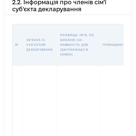
2.2. Інформація про членів сім'ї
суб'єкта декларування
ПРІЗВИЩЕ, ІМʼЯ, ПО
ЗВʼЯЗОК ІЗ
БАТЬКОВІ (ЗА
№
СУБʼЄКТОМ
НАЯВНОСТІ) ДЛЯ
ГРОМАДЯНСТВО
ДЕКЛАРУВАННЯ
ІДЕНТИФІКАЦІЇ В
УКРАЇНІ