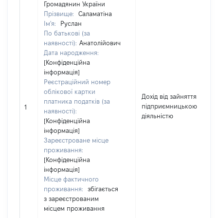
Громадянин України
Прізвище:
Саламатіна
Ім'я:
Руслан
По батькові (за
наявності):
Анатолійович
Дата народження:
[Конфіденційна
інформація]
Реєстраційний номер
облікової картки
Дохід від зайняття
платника податків (за
підприємницькою
1
наявності):
діяльністю
[Конфіденційна
інформація]
Зареєстроване місце
проживання:
[Конфіденційна
інформація]
Місце фактичного
проживання:
збігається
з зареєстрованим
місцем проживання