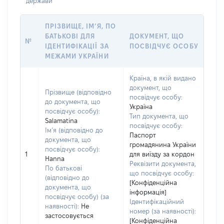
держави
ПРІЗВИЩЕ, ІМ’Я, ПО
БАТЬКОВІ ДЛЯ
ДОКУМЕНТ, ЩО
№
ІДЕНТИФІКАЦІЇ ЗА
ПОСВІДЧУЄ ОСОБУ
МЕЖАМИ УКРАЇНИ
Країна, в якій видано
документ, що
Прізвище (відповідно
посвідчує особу:
до документа, що
Україна
посвідчує особу):
Тип документа, що
Salamatina
посвідчує особу:
Ім’я (відповідно до
Паспорт
документа, що
громадянина України
посвідчує особу):
1
для виїзду за кордон
Hanna
Реквізити документа,
По батькові
що посвідчує особу:
(відповідно до
[Конфіденційна
документа, що
інформація]
посвідчує особу) (за
Ідентифікаційний
наявності):
Не
номер (за наявності):
застосовується
[Конфіденційна