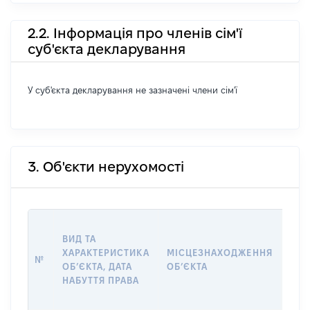
2.2. Інформація про членів сім'ї
суб'єкта декларування
У суб'єкта декларування не зазначені члени сім'ї
3. Об'єкти нерухомості
ВАР
ВИД ТА
ДАТ
ХАРАКТЕРИСТИКА
МІСЦЕЗНАХОДЖЕННЯ
ПРА
№
ОБʼЄКТА, ДАТА
ОБʼЄКТА
ОС
НАБУТТЯ ПРАВА
ГР
ОЦІ