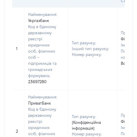
СЕЙФУ 
Найменування:
Укргазбанк
Код в Єдиному
державному
Прізвищ
реєстрі
Фіщенк
Тип рахунку:
юридичних
Ім'я:
Лю
1
Інший тип рахунку:
осіб, фізичних
По батьк
Номер рахунку:
осіб –
наявност
підприємців та
Володим
громадських
формувань:
23697280
Найменування:
ПриватБанк
Код в Єдиному
державному
Прізвищ
Тип рахунку:
реєстрі
Фіщенк
[Конфіденційна
юридичних
Ім'я:
Лю
інформація]
2
осіб, фізичних
По батьк
Номер рахунку: