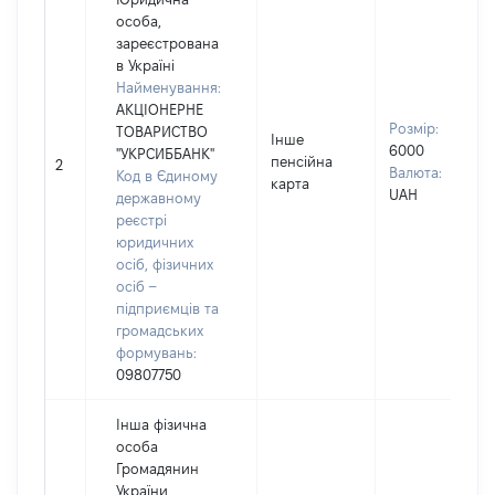
особа,
зареєстрована
в Україні
Найменування:
АКЦІОНЕРНЕ
Розмір:
ТОВАРИСТВО
Інше
6000
"УКРСИББАНК"
пенсійна
2
Валюта:
Код в Єдиному
карта
UAH
державному
реєстрі
юридичних
осіб, фізичних
осіб –
підприємців та
громадських
формувань:
09807750
Інша фізична
особа
Громадянин
України