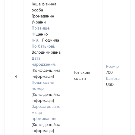
Інша фізична
особа
Громадянин
України
Прізвище:
Фіщенко
Ім'я:
Людмила
По батькові:
Володимирівна
Дата
народження:
Розмір:
[Конфіденційна
Готівкові
700
4
інформація]
кошти
Валюта:
Податковий
USD
номер:
[Конфіденційна
інформація]
Зареєстроване
місце
проживання:
[Конфіденційна
інформація]