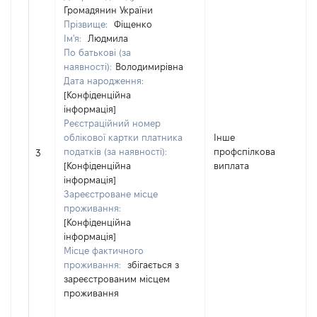
Громадянин України
Прізвище:
Фіщенко
Ім'я:
Людмила
По батькові (за
наявності):
Володимирівна
Дата народження:
[Конфіденційна
інформація]
Реєстраційний номер
облікової картки платника
Інше
податків (за наявності):
профспілкова
60
3
[Конфіденційна
виплата
інформація]
Зареєстроване місце
проживання:
[Конфіденційна
інформація]
Місце фактичного
проживання:
збігається з
зареєстрованим місцем
проживання