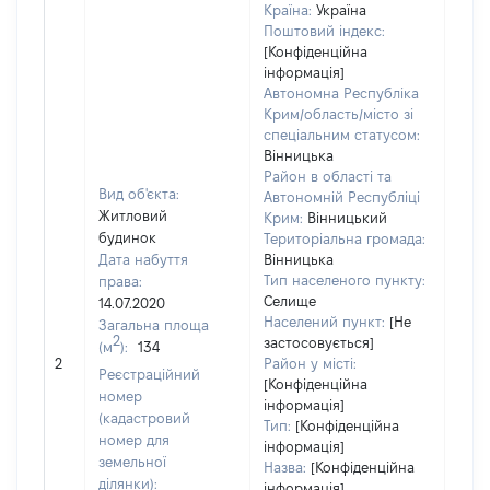
Країна:
Україна
Поштовий індекс:
[Конфіденційна
інформація]
Автономна Республіка
Крим/область/місто зі
спеціальним статусом:
Вінницька
Район в області та
Вид об'єкта:
Автономній Республіці
Житловий
Крим:
Вінницький
будинок
Територіальна громада:
Дата набуття
Вінницька
Тип населеного пункту:
права:
Селище
14.07.2020
Населений пункт:
[Не
Загальна площа
2
застосовується]
(м
):
134
[Не
2
Район у місті:
заст
Реєстраційний
[Конфіденційна
номер
інформація]
(кадастровий
Тип:
[Конфіденційна
номер для
інформація]
земельної
Назва:
[Конфіденційна
ділянки):
інформація]