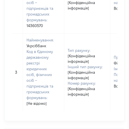
осіб –
[Конфіденційна
наявност
інформація]
підприємців та
Володим
громадських
формувань:
14360570
Найменування:
Укрсіббанк
Тип рахунку:
Код в Єдиному
[Конфіденційна
державному
Прізвищ
інформація]
реєстрі
Фіщенк
Інший тип рахунку:
юридичних
Ім'я:
Лю
3
[Конфіденційна
осіб, фізичних
По батьк
інформація]
осіб –
наявност
Номер рахунку:
підприємців та
Володим
[Конфіденційна
громадських
інформація]
формувань:
[Не відомо]