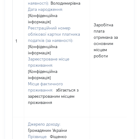
наявності):
Володимирівна
Дата народження:
[Конфіденційна
інформація]
Заробітна
Реєстраційний номер
плата
облікової картки платника
отримана за
податків (за наявності):
64
1
основним
[Конфіденційна
місцем
інформація]
роботи
Зареєстроване місце
проживання:
[Конфіденційна
інформація]
Місце фактичного
проживання:
збігається з
зареєстрованим місцем
проживання
Джерело доходу:
Громадянин України
Прізвище:
Фіщенко