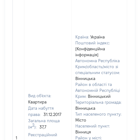
Країна:
Україна
Поштовий індекс:
[Конфіденційна
інформація]
Автономна Республіка
Крим/область/місто зі
спеціальним статусом:
Вінницька
Район в області та
Автономній Республіці
Вид об'єкта:
Крим:
Вінницький
Квартира
Територіальна громада:
Дата набуття
Вінницька
Тип населеного пункту:
права:
31.12.2017
Місто
Загальна площа
433
2
Населений пункт:
(м
):
37,7
Тип 
Вінниця
Реєстраційний
обʼє
1
Район у місті: