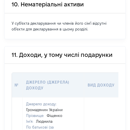
10. Нематеріальні активи
У суб'єкта декларування чи членів його сім'ї відсутні
об'єкти для декларування в цьому розділі.
11. Доходи, у тому числі подарунки
Р
ДЖЕРЕЛО (ДЖЕРЕЛА)
№
ВИД ДОХОДУ
(В
ДОХОДУ
Г
Джерело доходу:
Громадянин України
Прізвище:
Фіщенко
Ім'я:
Людмила
По батькові (за