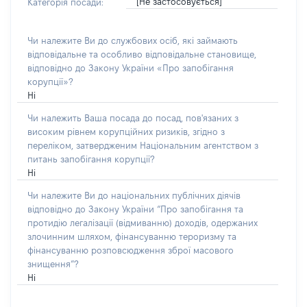
[Не застосовується]
Категорія посади:
Чи належите Ви до службових осіб, які займають
відповідальне та особливо відповідальне становище,
відповідно до Закону України «Про запобігання
корупції»?
Ні
Чи належить Ваша посада до посад, пов'язаних з
високим рівнем корупційних ризиків, згідно з
переліком, затвердженим Національним агентством з
питань запобігання корупції?
Ні
Чи належите Ви до національних публічних діячів
відповідно до Закону України “Про запобігання та
протидію легалізації (відмиванню) доходів, одержаних
злочинним шляхом, фінансуванню тероризму та
фінансуванню розповсюдження зброї масового
знищення”?
Ні