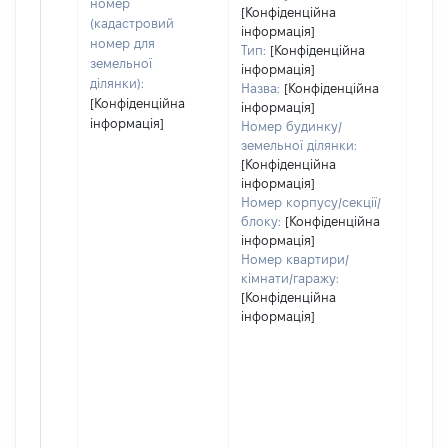
номер
варт
[Конфіденційна
(кадастровий
інформація]
набу
номер для
Тип:
[Конфіденційна
земельної
інформація]
ділянки):
Назва:
[Конфіденційна
[Конфіденційна
інформація]
інформація]
Номер будинку/
земельної ділянки:
[Конфіденційна
інформація]
Номер корпусу/секції/
блоку:
[Конфіденційна
інформація]
Номер квартири/
кімнати/гаражу:
[Конфіденційна
інформація]