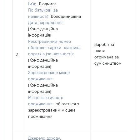
Ім'я:
Людмила
По батькові (за
наявності):
Володимирівна
Дата народження:
[Конфіденційна
інформація]
Реєстраційний номер
Заробітна
облікової картки платника
плата
податків (за наявності):
59
2
отримана за
[Конфіденційна
сумісництвом
інформація]
Зареєстроване місце
проживання:
[Конфіденційна
інформація]
Місце фактичного
проживання:
збігається з
зареєстрованим місцем
проживання
Джерело доходу: