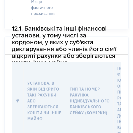
Місце
фактичного
проживання:
12.1. Банківські та інші фінансові
установи, у тому числі за
кордоном, у яких у суб'єкта
декларування або членів його сім'ї
відкриті рахунки або зберігаються
кошти, інше майно
ІНФОР
ФІЗИЧН
ЮРИДИ
УСТАНОВА, В
ОСОБУ,
ЯКІЙ ВІДКРИТО
ТИП ТА НОМЕР
ПРАВО
ТАКІ РАХУНКИ
РАХУНКА,
РОЗПО
№
АБО
ІНДИВІДУАЛЬНОГО
ТАКИМ
ЗБЕРІГАЮТЬСЯ
БАНКІВСЬКОГО
АБО М
КОШТИ ЧИ ІНШЕ
СЕЙФУ (КОМІРКИ)
ДО
МАЙНО
ІНДИВ
БАНКІ