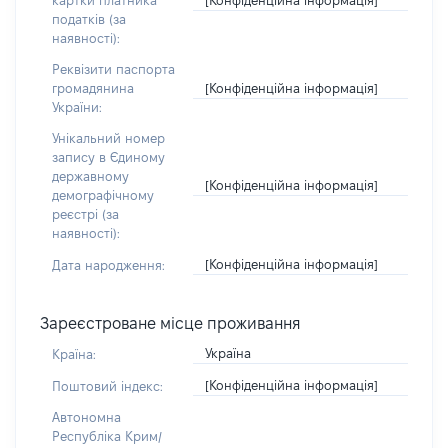
картки платника
податків (за
наявності):
Реквізити паспорта
[Конфіденційна інформація]
громадянина
України:
Унікальний номер
запису в Єдиному
державному
[Конфіденційна інформація]
демографічному
реєстрі (за
наявності):
[Конфіденційна інформація]
Дата народження:
Зареєстроване місце проживання
Україна
Країна:
[Конфіденційна інформація]
Поштовий індекс:
Автономна
Республіка Крим/