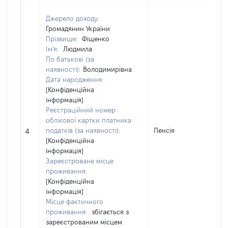
Джерело доходу:
Громадянин України
Прізвище:
Фіщенко
Ім'я:
Людмила
По батькові (за
наявності):
Володимирівна
Дата народження:
[Конфіденційна
інформація]
Реєстраційний номер
облікової картки платника
податків (за наявності):
Пенсія
95
4
[Конфіденційна
інформація]
Зареєстроване місце
проживання:
[Конфіденційна
інформація]
Місце фактичного
проживання:
збігається з
зареєстрованим місцем