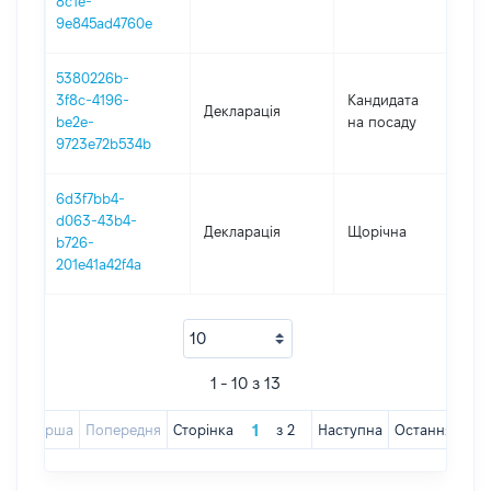
8c1e-
9e845ad4760e
5380226b-
3f8c-4196-
Кандидата
Декларація
20
be2e-
на посаду
9723e72b534b
6d3f7bb4-
d063-43b4-
Декларація
Щорічна
201
b726-
201e41a42f4a
1 - 10 з 13
Перша
Попередня
Сторінка
з
2
Наступна
Остання