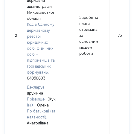
державна
адміністрація
Миколаївської
Заробітна
області
плата
Код в Єдиному
отримана
державному
2
за
75709
реєстрі
основним
юридичних
місцем
осіб, фізичних
роботи
осіб –
підприємців та
громадських
формувань:
04056693
Декларує:
дружина
Прізвище:
Жук
Ім'я:
Олена
По батькові (за
наявності):
Анатоліївна