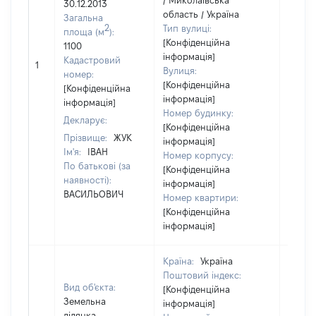
/ Миколаївська
30.12.2013
область / Україна
Загальна
2
Тип вулиці:
площа (м
):
[Конфіденційна
1100
інформація]
[Не
Кадастровий
1
Вулиця:
відом
номер:
[Конфіденційна
[Конфіденційна
інформація]
інформація]
Номер будинку:
Декларує:
[Конфіденційна
Прізвище:
ЖУК
інформація]
Ім'я:
ІВАН
Номер корпусу:
По батькові (за
[Конфіденційна
наявності):
інформація]
ВАСИЛЬОВИЧ
Номер квартири:
[Конфіденційна
інформація]
Країна:
Україна
Поштовий індекс:
Вид об'єкта:
[Конфіденційна
Земельна
інформація]
ділянка