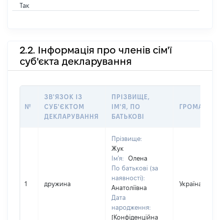
Так
2.2. Інформація про членів сім'ї
суб'єкта декларування
ЗВ'ЯЗОК ІЗ
ПРІЗВИЩЕ,
№
СУБ'ЄКТОМ
ІМ'Я, ПО
ГРОМАДЯН
ДЕКЛАРУВАННЯ
БАТЬКОВІ
Прізвище:
Жук
Ім'я:
Олена
По батькові (за
наявності):
1
дружина
Україна
Анатоліївна
Дата
народження:
[Конфіденційна