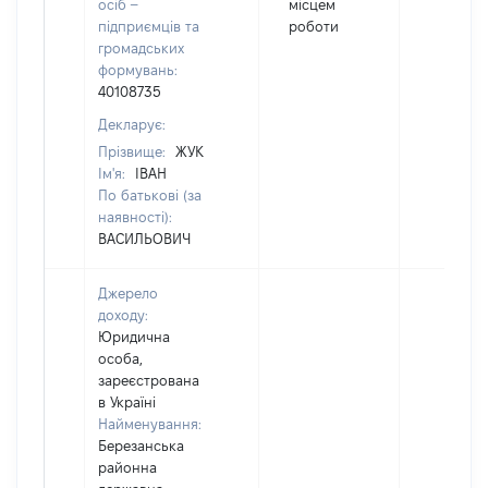
осіб –
місцем
підприємців та
роботи
громадських
формувань:
40108735
Декларує:
Прізвище:
ЖУК
Ім'я:
ІВАН
По батькові (за
наявності):
ВАСИЛЬОВИЧ
Джерело
доходу:
Юридична
особа,
зареєстрована
в Україні
Найменування:
Березанська
районна