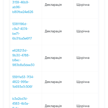
3159-46b9-
Декларація
Щорічна
202
ab96-
b80fbe24e626
5381196d-
c9a7-4074-
Декларація
Щорічна
20
be71-
6b31ba5e6f17
e628213d-
9b30-4788-
Декларація
Щорічна
202
b8ec-
983b8a5dee30
55911e53-7f34-
4822-995e-
Декларація
Щорічна
202
1b693e7c506f
b3e2bd7d-
4583-4b5a-
Декларація
Щорічна
20