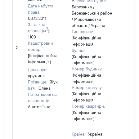
Населений пункт:
Дата набуття
Березанка /
права:
Березанський район
08.12.2011
/ Миколаївська
Загальна
область / Україна
2
площа (м
):
Тип вулиці:
1100
[Конфіденційна
Кадастровий
інформація]
[Не
2
номер:
Вулиця:
відом
[Конфіденційна
[Конфіденційна
інформація]
інформація]
Номер будинку:
Декларує:
[Конфіденційна
дружина
інформація]
Прізвище:
Жук
Номер корпусу:
Ім'я:
Олена
[Конфіденційна
По батькові (за
інформація]
наявності):
Номер квартири:
Анатоліївна
[Конфіденційна
інформація]
Країна:
Україна