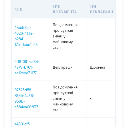
ТИП
ТИП
КОД
ПЕ
ДОКУМЕНТА
ДЕКЛАРАЦІЇ
Повідомлення
47cbfc0a-
про суттєві
4626-413e-
зміни y
-
20
b284-
майновому
175adcbc1e28
стані
2f161091-af83-
4a79-b761-
Декларація
Щорічна
202
ae12ebe31177
Повідомлення
97523d58-
про суттєві
7835-4a86-
зміни y
-
202
956b-
майновому
c384ea66f137
стані
e4601cf5-