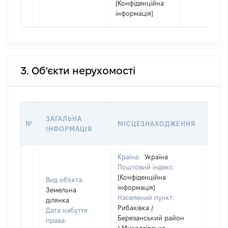
[Конфіденційна
інформація]
3. Об'єкти нерухомості
ВАРТ
ЗАГАЛЬНА
№
МІСЦЕЗНАХОДЖЕННЯ
НА Д
ІНФОРМАЦІЯ
НАБУ
Країна:
Україна
Поштовий індекс:
[Конфіденційна
Вид об'єкта:
інформація]
Земельна
Населений пункт:
ділянка
Рибаківка /
Дата набуття
Березанський район
права: