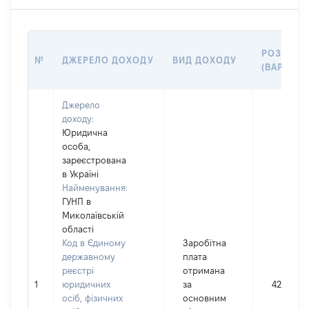
РОЗМІР
№
ДЖЕРЕЛО ДОХОДУ
ВИД ДОХОДУ
(ВАРТІСТ
Джерело
доходу:
Юридична
особа,
зареєстрована
в Україні
Найменування:
ГУНП в
Миколаївській
області
Код в Єдиному
Заробітна
державному
плата
реєстрі
отримана
1
юридичних
за
42585
осіб, фізичних
основним