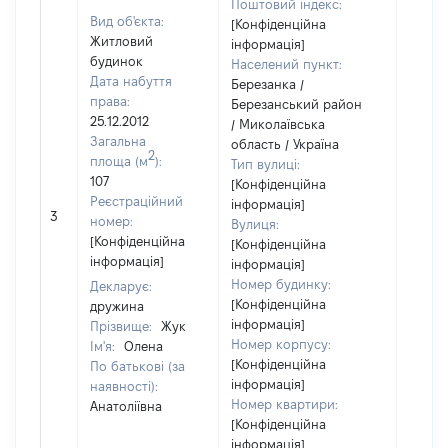
Поштовий індекс:
Вид об'єкта:
[Конфіденційна
Житловий
інформація]
будинок
Населений пункт:
Дата набуття
Березанка /
права:
Березанський район
25.12.2012
/ Миколаївська
Загальна
область / Україна
2
площа (м
):
Тип вулиці:
107
[Конфіденційна
Реєстраційний
інформація]
[Не
3
номер:
Вулиця:
відом
[Конфіденційна
[Конфіденційна
інформація]
інформація]
Номер будинку:
Декларує:
[Конфіденційна
дружина
інформація]
Прізвище:
Жук
Номер корпусу:
Ім'я:
Олена
[Конфіденційна
По батькові (за
інформація]
наявності):
Номер квартири:
Анатоліївна
[Конфіденційна
інформація]