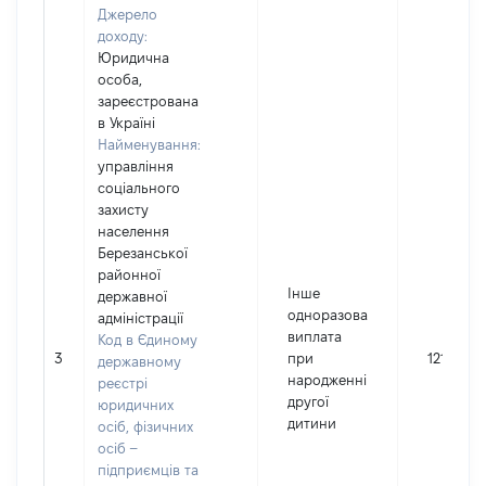
Джерело
доходу:
Юридична
особа,
зареєстрована
в Україні
Найменування:
управління
соціального
захисту
населення
Березанської
районної
Інше
державної
одноразова
адміністрації
виплата
Код в Єдиному
3
при
12150
державному
народженні
реєстрі
другої
юридичних
дитини
осіб, фізичних
осіб –
підприємців та