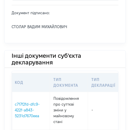
Документ підписано:
СТОЛАР ВАДИМ МИХАЙЛОВИЧ
Інші документи суб'єкта
декларування
ТИП
ТИП
КОД
ПЕ
ДОКУМЕНТА
ДЕКЛАРАЦІЇ
Повідомлення
c717f2fd-dfc9-
про суттєві
422f-a843-
зміни y
-
202
5231d7670eea
майновому
стані