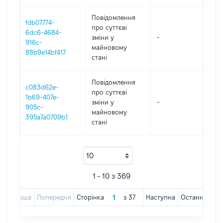
Повідомлення
fdb07774-
про суттєві
6dc6-4684-
зміни y
-
202
916c-
майновому
88b9e14bf417
стані
Повідомлення
c083d62e-
про суттєві
1b69-407e-
зміни y
-
202
905c-
майновому
395a7a0709b1
стані
1 - 10 з 369
Перша
Попередня
Сторінка
з
37
Наступна
Остання