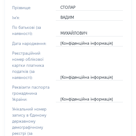
СТОЛАР
Прізвище:
ВАДИМ
Ім'я:
По батькові (за
МИХАЙЛОВИЧ
наявності):
[Конфіденційна інформація]
Дата народження:
Реєстраційний
номер облікової
картки платника
податків (за
[Конфіденційна інформація]
наявності):
Реквізити паспорта
громадянина
[Конфіденційна інформація]
України:
Унікальний номер
запису в Єдиному
державному
демографічному
реєстрі (за