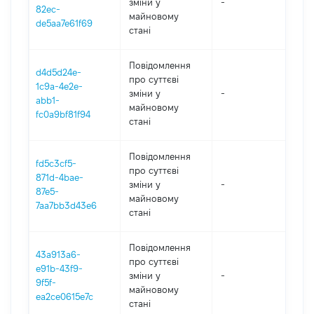
зміни y
-
202
82ec-
майновому
de5aa7e61f69
стані
Повідомлення
d4d5d24e-
про суттєві
1c9a-4e2e-
зміни y
-
202
abb1-
майновому
fc0a9bf81f94
стані
Повідомлення
fd5c3cf5-
про суттєві
871d-4bae-
зміни y
-
202
87e5-
майновому
7aa7bb3d43e6
стані
Повідомлення
43a913a6-
про суттєві
e91b-43f9-
зміни y
-
202
9f5f-
майновому
ea2ce0615e7c
стані