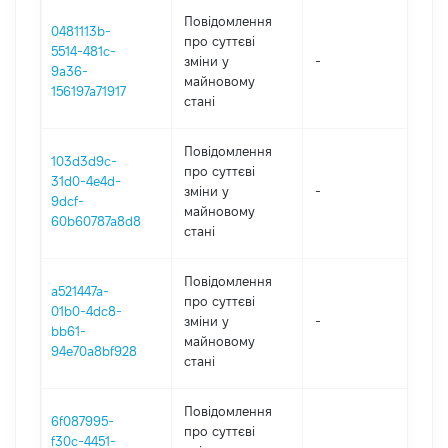
Повідомлення
0481113b-
про суттєві
5514-481c-
зміни y
-
202
9a36-
майновому
156197a71917
стані
Повідомлення
103d3d9c-
про суттєві
31d0-4e4d-
зміни y
-
202
9dcf-
майновому
60b60787a8d8
стані
Повідомлення
a521447a-
про суттєві
01b0-4dc8-
зміни y
-
202
bb61-
майновому
94e70a8bf928
стані
Повідомлення
6f087995-
про суттєві
f30c-4451-