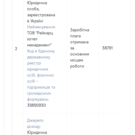
Юридична
особа,
зареєстрована
в Україні
Найменування:
Заробітна
ТОВ "Рейкарц
плата
хотел
І
отримана
менеджмент"
за
38791
2
Код в Єдиному
основним
державному
(
місцем
реєстрі
роботи
юридичних
осіб, фізичних
осіб –
підприємців та
громадських
формувань:
35850930
Джерело
доходу:
Юридична