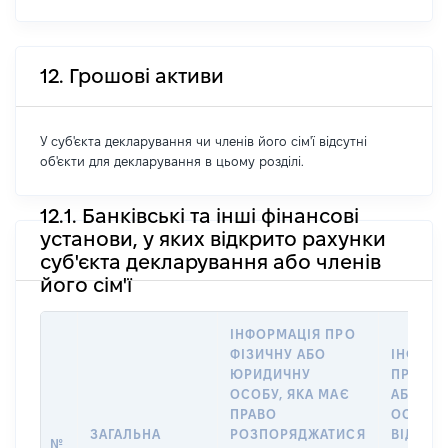
12. Грошові активи
У суб'єкта декларування чи членів його сім'ї відсутні
об'єкти для декларування в цьому розділі.
12.1. Банківські та інші фінансові
установи, у яких відкрито рахунки
суб'єкта декларування або членів
його сім'ї
ІНФОРМАЦІЯ ПРО
ФІЗИЧНУ АБО
ІНФОРМ
ЮРИДИЧНУ
ПРО ФІ
ОСОБУ, ЯКА МАЄ
АБО Ю
ПРАВО
ОСОБУ,
ЗАГАЛЬНА
РОЗПОРЯДЖАТИСЯ
ВІДКРИ
№