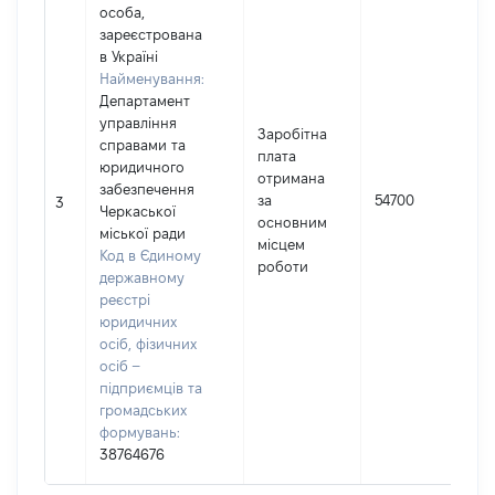
особа,
зареєстрована
в Україні
Найменування:
Департамент
управління
Заробітна
справами та
плата
юридичного
І
отримана
забезпечення
за
54700
3
Черкаської
основним
міської ради
(
місцем
Код в Єдиному
роботи
державному
реєстрі
юридичних
осіб, фізичних
осіб –
підприємців та
громадських
формувань:
38764676