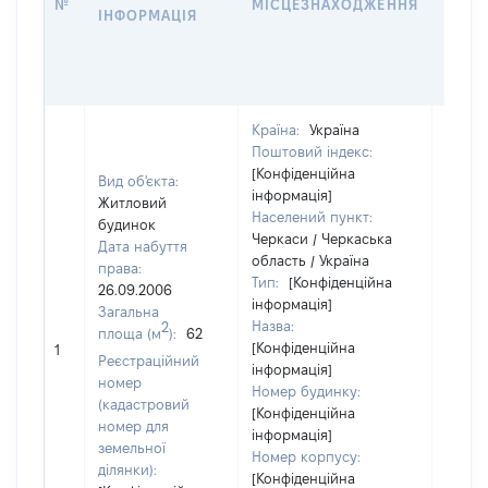
№
МІСЦЕЗНАХОДЖЕННЯ
ІНФОРМАЦІЯ
ЗА
ОСТ
ГРО
ОЦІ
Країна:
Україна
Поштовий індекс:
[Конфіденційна
Вид об'єкта:
інформація]
Житловий
Населений пункт:
будинок
Черкаси / Черкаська
Дата набуття
область / Україна
права:
Тип:
[Конфіденційна
26.09.2006
інформація]
Загальна
Назва:
2
площа (м
):
62
[Конфіденційна
17493
1
Реєстраційний
інформація]
номер
Номер будинку:
(кадастровий
[Конфіденційна
номер для
інформація]
земельної
Номер корпусу:
ділянки):
[Конфіденційна