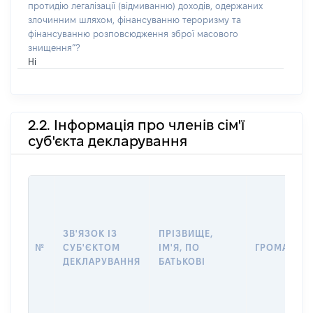
протидію легалізації (відмиванню) доходів, одержаних
злочинним шляхом, фінансуванню тероризму та
фінансуванню розповсюдження зброї масового
знищення”?
Ні
2.2. Інформація про членів сім'ї
суб'єкта декларування
ЗВ'ЯЗОК ІЗ
ПРІЗВИЩЕ,
№
СУБ'ЄКТОМ
ІМ'Я, ПО
ГРОМАДЯН
ДЕКЛАРУВАННЯ
БАТЬКОВІ