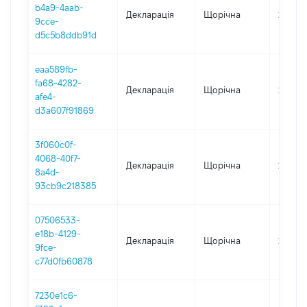
b4a9-4aab-
Декларація
Щорічна
2025
9cce-
d5c5b8ddb91d
eaa589fb-
fa68-4282-
Декларація
Щорічна
2024
afe4-
d3a607f91869
3f060c0f-
4068-40f7-
Декларація
Щорічна
2023
8a4d-
93cb9c218385
07506533-
e18b-4129-
Декларація
Щорічна
2022
9fce-
c77d0fb60878
7230e1c6-