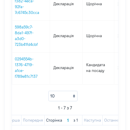
f382-4eca-
Декларація
Щорічна
2021
92fa-
7c6745c30cca
598a59c7-
8da1-497f-
Декларація
Щорічна
2020
a3d0-
723b41fd4cbf
0294554b-
1376-4719-
Кандидата
Декларація
2019
a1ce-
на посаду
f789e81c7137
1 - 7 з 7
Перша
Попередня
Сторінка
з
1
Наступна
Остання