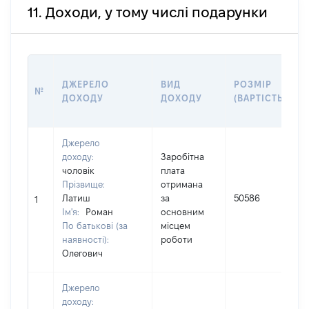
11. Доходи, у тому числі подарунки
ДЖЕРЕЛО
ВИД
РОЗМІР
№
ДОХОДУ
ДОХОДУ
(ВАРТІСТЬ)
Джерело
доходу:
Заробітна
чоловік
плата
Прізвище:
отримана
І
Латиш
за
50586
1
Ім'я:
Роман
основним
(
По батькові (за
місцем
наявності):
роботи
Олегович
Джерело
доходу: