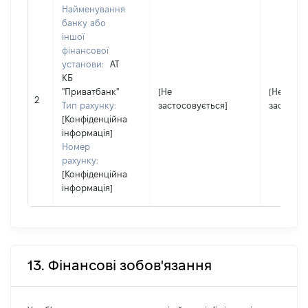
Найменування
банку або
іншої
фінансової
установи:
АТ
КБ
"Приватбанк"
[Не
[Не
2
Тип рахунку:
застосовується]
застосов
[Конфіденційна
інформація]
Номер
рахунку:
[Конфіденційна
інформація]
13. Фінансові зобов'язання