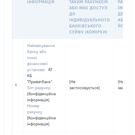
ІНФОРМАЦІЯ
ТАКИМ РАХУНКОМ
РАХУНО
АБО МАЄ ДОСТУП
ІМ’Я СУ
ДО
ДЕКЛАР
ІНДИВІДУАЛЬНОГО
АБО ЧЛ
БАНКІВСЬКОГО
ЙОГО СІ
СЕЙФУ (КОМІРКИ)
Найменування
банку або
іншої
фінансової
установи:
АТ
КБ
"Приватбанк"
[Не
[Не
1
Тип рахунку:
застосовується]
застосов
[Конфіденційна
інформація]
Номер
рахунку:
[Конфіденційна
інформація]