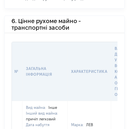
6. Цінне рухоме майно -
транспортні засоби
ВАРТІС
ДАТУ 
У ВЛАС
ВОЛОД
ЗАГАЛЬНА
№
ХАРАКТЕРИСТИКА
КОРИС
ІНФОРМАЦІЯ
АБО З
ОСТА
ГРОШ
ОЦІНК
Вид майна:
Інше
Інший вид майна:
причіп легковий
Дата набуття
Марка:
ЛЕВ