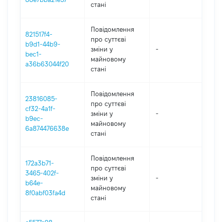
стані
Повідомлення
821517f4-
про суттєві
b9d1-44b9-
зміни y
-
2
bec1-
майновому
a36b63044f20
стані
Повідомлення
23816085-
про суттєві
cf32-4a1f-
зміни y
-
2
b9ec-
майновому
6a874476638e
стані
Повідомлення
172a3b71-
про суттєві
3465-402f-
зміни y
-
2
b64e-
майновому
8f0abf03fa4d
стані