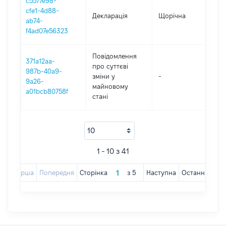
c5577e98-
cfe1-4d88-
Декларація
Щорічна
2
ab74-
f4ad07e56323
Повідомлення
371a12aa-
про суттєві
987b-40a9-
зміни y
-
2
9a26-
майновому
a01bcb80758f
стані
1 - 10 з 41
Перша
Попередня
Сторінка
з
5
Наступна
Остання