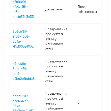
a5f66e91-
01
e226-454b-
Перед
Декларація
-
af6e-
звільненням
13
becfc35e3e33
Повідомлення
6a6cef87-
про суттєві
9f56-40e6-
зміни y
-
2
854a-
майновому
7f5d0052403a
стані
Повідомлення
a41ba8fc-
про суттєві
6afd-474c-
зміни y
-
2
abf9-
майновому
e5bd2b1bdda8
стані
Повідомлення
3dda92d2-
про суттєві
a5c4-42c7-
зміни y
-
2
984a-
майновому
88e7bba21e57