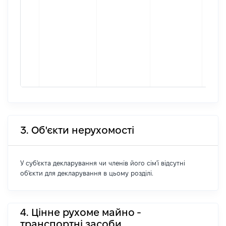
реєст
юрид
осіб,
осіб 
підпр
гром
форм
3785
3. Об'єкти нерухомості
У суб'єкта декларування чи членів його сім'ї відсутні
об'єкти для декларування в цьому розділі.
4. Цінне рухоме майно -
транспортні засоби