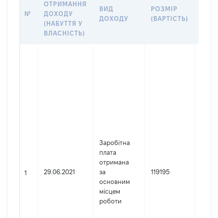
ОТРИМАННЯ
ВИД
РОЗМІР
ІНФ
№
ДОХОДУ
ДОХОДУ
(ВАРТІСТЬ)
ПРО
(НАБУТТЯ У
ВЛАСНІСТЬ)
Джер
Юрид
особа
заре
в Укр
Найм
Апар
вико
орга
Заробітна
Київс
плата
міськ
отримана
(Київ
29.06.2021
за
119195
міськ
1
основним
держ
місцем
адмін
роботи
Код 
держ