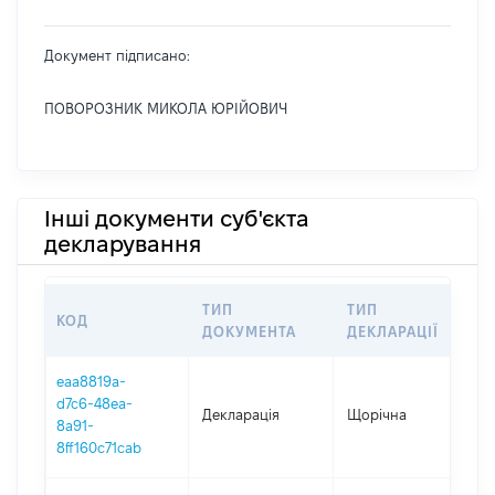
Документ підписано:
ПОВОРОЗНИК МИКОЛА ЮРІЙОВИЧ
Інші документи суб'єкта
декларування
ТИП
ТИП
КОД
П
ДОКУМЕНТА
ДЕКЛАРАЦІЇ
eaa8819a-
d7c6-48ea-
Декларація
Щорічна
2
8a91-
8ff160c71cab