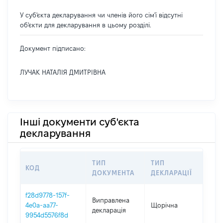
У суб'єкта декларування чи членів його сім'ї відсутні
об'єкти для декларування в цьому розділі.
Документ підписано:
ЛУЧАК НАТАЛІЯ ДМИТРІВНА
Інші документи суб'єкта
декларування
ТИП
ТИП
КОД
ПЕ
ДОКУМЕНТА
ДЕКЛАРАЦІЇ
f28d9778-157f-
Виправлена
4e0a-aa77-
Щорічна
202
декларація
9954d5576f8d