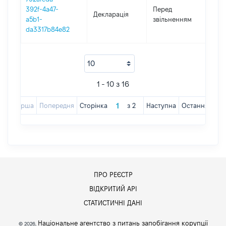
01.0
392f-4a47-
Перед
Декларація
-
a5b1-
звільненням
02.
da3317b84e82
1 - 10 з 16
Перша
Попередня
Сторінка
з
2
Наступна
Остання
ПРО РЕЄСТР
ВІДКРИТИЙ АРІ
СТАТИСТИЧНІ ДАНІ
Національне агентство з питань запобігання корупції
© 2026,