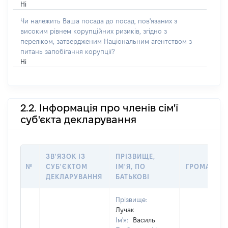
Ні
Чи належить Ваша посада до посад, пов'язаних з
високим рівнем корупційних ризиків, згідно з
переліком, затвердженим Національним агентством з
питань запобігання корупції?
Ні
2.2. Інформація про членів сім'ї
суб'єкта декларування
ЗВ'ЯЗОК ІЗ
ПРІЗВИЩЕ,
№
СУБ'ЄКТОМ
ІМ'Я, ПО
ГРОМАДЯН
ДЕКЛАРУВАННЯ
БАТЬКОВІ
Прізвище:
Лучак
Ім'я:
Василь