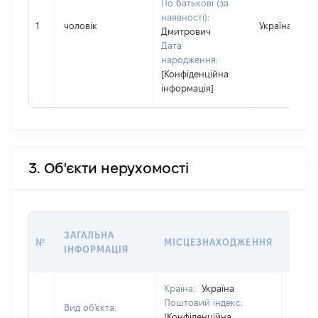
По батькові (за
наявності):
1
чоловік
Україна
Дмитрович
Дата
народження:
[Конфіденційна
інформація]
3. Об'єкти нерухомості
ВАРТ
ЗАГАЛЬНА
№
МІСЦЕЗНАХОДЖЕННЯ
НА Д
ІНФОРМАЦІЯ
НАБУ
Країна:
Україна
Поштовий індекс:
Вид об'єкта:
[Конфіденційна