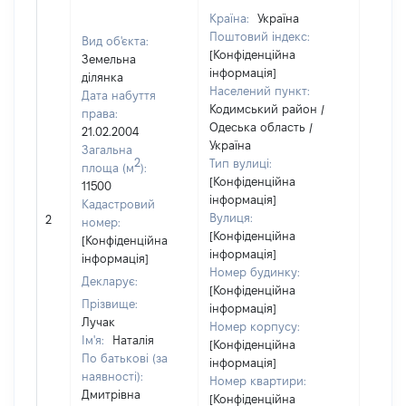
Країна:
Україна
Поштовий індекс:
Вид об'єкта:
[Конфіденційна
Земельна
інформація]
ділянка
Населений пункт:
Дата набуття
Кодимський район /
права:
Одеська область /
21.02.2004
Україна
Загальна
2
Тип вулиці:
площа (м
):
[Конфіденційна
11500
інформація]
Кадастровий
[Не
Вулиця:
2
номер:
відом
[Конфіденційна
[Конфіденційна
інформація]
інформація]
Номер будинку:
Декларує:
[Конфіденційна
Прізвище:
інформація]
Лучак
Номер корпусу:
Ім'я:
Наталія
[Конфіденційна
По батькові (за
інформація]
наявності):
Номер квартири:
Дмитрівна
[Конфіденційна