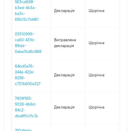
563cd698-
b3ed-4b3a-
Декларація
Щорічна
202
ba3c-
69b12c11d461
05310999-
ca60-431b-
Виправлена
Щорічна
202
88dd-
декларація
0ebe7bd6c968
64bd0a76-
244a-422e-
Декларація
Щорічна
202
8256-
c737b600a327
7409f165-
9326-4b6d-
Декларація
Щорічна
202
84c2-
dba8f0cf1c7a
792afeda-