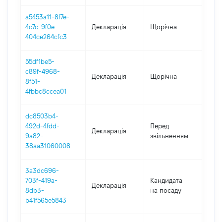
a5453a11-8f7e-
4c7c-9f0e-
Декларація
Щорічна
202
404ce264cfc3
55df1be5-
c89f-4968-
Декларація
Щорічна
202
8f51-
4fbbc8ccea01
dc8503b4-
01.0
492d-4fdd-
Перед
Декларація
-
9a82-
звільненням
05.
38aa31060008
3a3dc696-
703f-419a-
Кандидата
Декларація
202
8db3-
на посаду
b41f565e5843