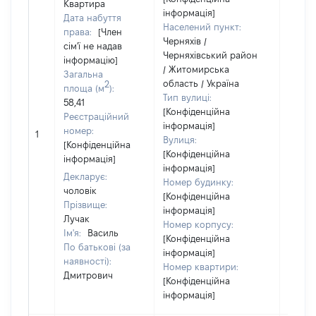
Квартира
інформація]
Дата набуття
Населений пункт:
права:
[Член
Черняхів /
сім'ї не надав
Черняхівський район
інформацію]
/ Житомирська
Загальна
область / Україна
2
площа (м
):
Тип вулиці:
58,41
[Конфіденційна
Реєстраційний
інформація]
[Не
номер:
1
Вулиця:
відом
[Конфіденційна
[Конфіденційна
інформація]
інформація]
Декларує:
Номер будинку:
чоловік
[Конфіденційна
Прізвище:
інформація]
Лучак
Номер корпусу:
Ім'я:
Василь
[Конфіденційна
По батькові (за
інформація]
наявності):
Номер квартири:
Дмитрович
[Конфіденційна
інформація]