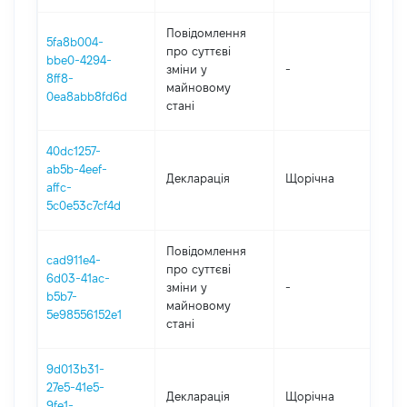
Повідомлення
5fa8b004-
про суттєві
bbe0-4294-
зміни y
-
202
8ff8-
майновому
0ea8abb8fd6d
стані
40dc1257-
ab5b-4eef-
Декларація
Щорічна
202
affc-
5c0e53c7cf4d
Повідомлення
cad911e4-
про суттєві
6d03-41ac-
зміни y
-
202
b5b7-
майновому
5e98556152e1
стані
9d013b31-
27e5-41e5-
Декларація
Щорічна
201
9fe1-