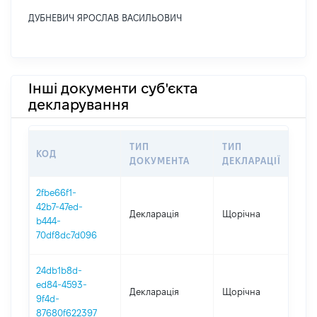
ДУБНЕВИЧ ЯРОСЛАВ ВАСИЛЬОВИЧ
Інші документи суб'єкта
декларування
ТИП
ТИП
КОД
ПЕ
ДОКУМЕНТА
ДЕКЛАРАЦІЇ
2fbe66f1-
42b7-47ed-
Декларація
Щорічна
202
b444-
70df8dc7d096
24db1b8d-
ed84-4593-
Декларація
Щорічна
202
9f4d-
87680f622397