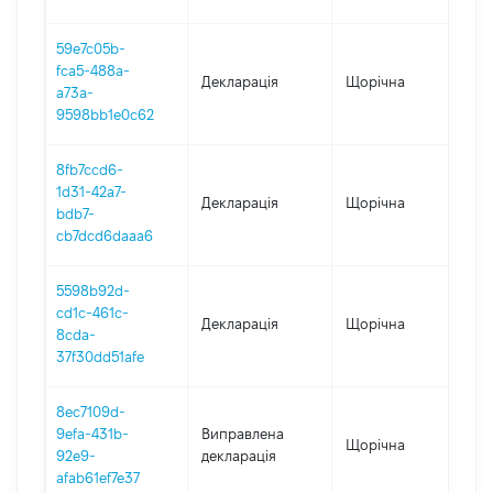
59e7c05b-
fca5-488a-
Декларація
Щорічна
202
a73a-
9598bb1e0c62
8fb7ccd6-
1d31-42a7-
Декларація
Щорічна
202
bdb7-
cb7dcd6daaa6
5598b92d-
cd1c-461c-
Декларація
Щорічна
202
8cda-
37f30dd51afe
8ec7109d-
9efa-431b-
Виправлена
Щорічна
202
92e9-
декларація
afab61ef7e37