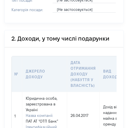
[Не застосовується]
Тип посади:
[Не застосовується]
Категорія посади:
2. Доходи, у тому числі подарунки
ДАТА
ОТРИМАННЯ
ДЖЕРЕЛО
ВИД
№
ДОХОДУ
ДОХОДУ
ДОХОДУ
(НАБУТТЯ У
ВЛАСНІСТЬ)
Юридична особа,
зареєстрована в
Дохід від
Україні
надання
Назва компанії:
26.04.2017
1
майна в
ПАТ АТ "ОТП Банк"
оренду
Ідентифікаційний