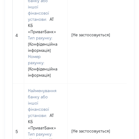
банку або
іншої
фінансової
установи:
АТ
КБ
«ПриватБанк»
[Н
[Не застосовується]
4
Тип рахунку:
за
[Конфіденційна
інформація]
Номер
рахунку:
[Конфіденційна
інформація]
Найменування
банку або
іншої
фінансової
установи:
АТ
КБ
«ПриватБанк»
[Н
[Не застосовується]
5
Тип рахунку:
за