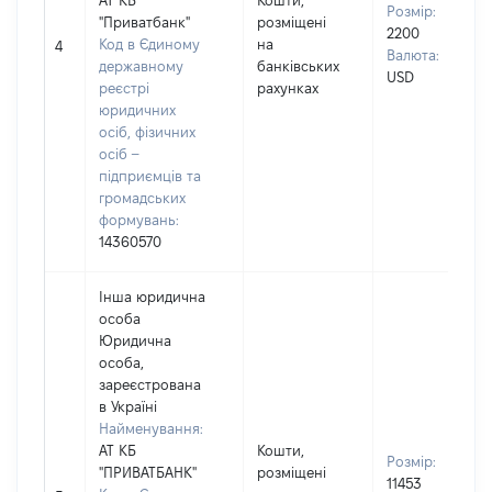
АТ КБ
Кошти,
Розмір:
"Приватбанк"
розміщені
2200
Код в Єдиному
на
4
Валюта:
державному
банківських
USD
реєстрі
рахунках
юридичних
осіб, фізичних
осіб –
підприємців та
громадських
формувань:
14360570
Інша юридична
особа
Юридична
особа,
зареєстрована
в Україні
Найменування:
АТ КБ
Кошти,
Розмір:
"ПРИВАТБАНК"
розміщені
11453