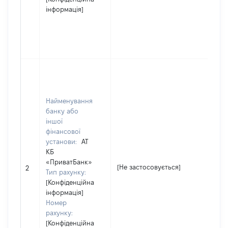
Мі
інформація]
ен
ву
пр
Ук
Юр
ос
за
Найменування
в 
банку або
Ко
іншої
де
фінансової
ре
установи:
АТ
юр
КБ
ос
«ПриватБанк»
ос
[Не застосовується]
2
Тип рахунку:
пі
[Конфіденційна
гр
інформація]
фо
Номер
37
рахунку:
На
[Конфіденційна
Мі