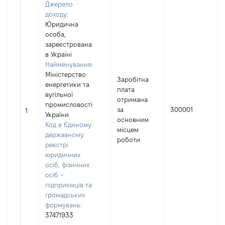
Джерело
доходу:
Юридична
особа,
зареєстрована
в Україні
Найменування:
Міністерство
Заробітна
енергетики та
плата
вугільної
отримана
І
промисловості
за
300001
1
України
основним
(
Код в Єдиному
місцем
державному
роботи
реєстрі
юридичних
осіб, фізичних
осіб –
підприємців та
громадських
формувань:
37471933