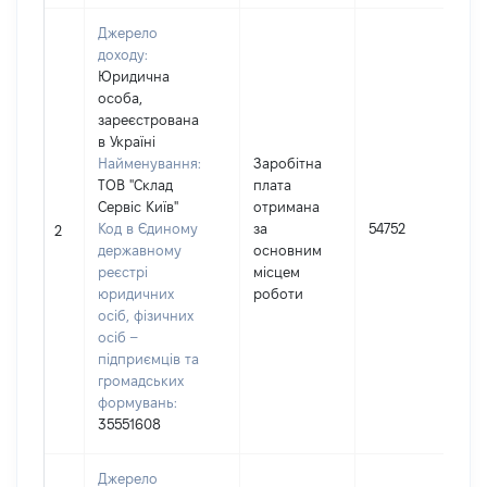
Джерело
доходу:
Юридична
особа,
зареєстрована
в Україні
Найменування:
Заробітна
ТОВ "Склад
плата
Сервіс Київ"
отримана
І
Код в Єдиному
за
54752
2
державному
основним
(
реєстрі
місцем
юридичних
роботи
осіб, фізичних
осіб –
підприємців та
громадських
формувань:
35551608
Джерело