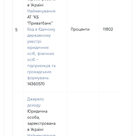
в Україні
Найменування:
АТ "КБ
"Приватбанк"
І
Код в Єдиному
Проценти
11802
5
державному
(
реєстрі
юридичних
осіб, фізичних
осіб –
підприємців та
громадських
формувань:
14360570
Джерело
доходу:
Юридична
особа,
зареєстрована
в Україні
Найменування: