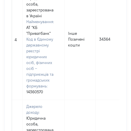
особа,
зареєстрована
в Україні
Найменування:
АТ "КБ
"Приватбанк"
Інше
І
Код в Єдиному
Позичені
34364
4
державному
кошти
(
реєстрі
юридичних
осіб, фізичних
осіб –
підприємців та
громадських
формувань:
14360570
Джерело
доходу:
Юридична
особа,
зареєстрована