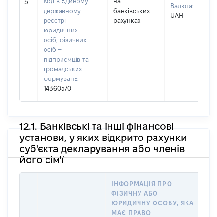
Код в Єдиному
на
5
Валюта:
державному
банківських
UAH
реєстрі
рахунках
юридичних
осіб, фізичних
осіб –
підприємців та
громадських
формувань:
14360570
12.1. Банківські та інші фінансові
установи, у яких відкрито рахунки
суб'єкта декларування або членів
його сім'ї
ІНФОРМАЦІЯ ПРО
І
ФІЗИЧНУ АБО
П
ЮРИДИЧНУ ОСОБУ, ЯКА
А
МАЄ ПРАВО
ОС