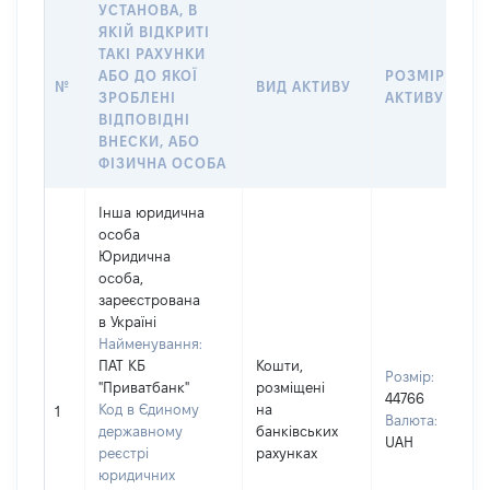
УСТАНОВА, В
ЯКІЙ ВІДКРИТІ
ТАКІ РАХУНКИ
АБО ДО ЯКОЇ
РОЗМІР
№
ВИД АКТИВУ
ЗРОБЛЕНІ
АКТИВУ
ВІДПОВІДНІ
ВНЕСКИ, АБО
ФІЗИЧНА ОСОБА
Інша юридична
особа
Юридична
особа,
зареєстрована
в Україні
Найменування:
ПАТ КБ
Кошти,
Розмір:
"Приватбанк"
розміщені
44766
Код в Єдиному
на
1
Валюта:
державному
банківських
UAH
реєстрі
рахунках
юридичних