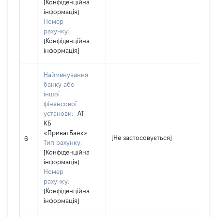
[Конфіденційна
інформація]
Номер
рахунку:
[Конфіденційна
інформація]
Найменування
банку або
іншої
фінансової
установи:
АТ
КБ
«ПриватБанк»
[Н
[Не застосовується]
6
Тип рахунку:
за
[Конфіденційна
інформація]
Номер
рахунку:
[Конфіденційна
інформація]