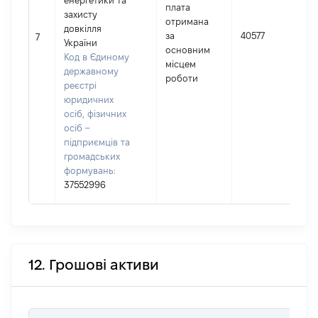
енергетики та
плата
захисту
отримана
І
довкілля
за
40577
7
України
основним
(
Код в Єдиному
місцем
державному
роботи
реєстрі
юридичних
осіб, фізичних
осіб –
підприємців та
громадських
формувань:
37552996
12. Грошові активи