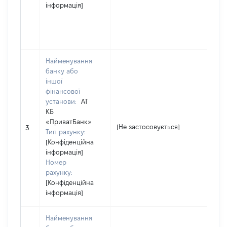
інформація]
ен
за
до
Ук
Найменування
банку або
іншої
фінансової
установи:
АТ
КБ
«ПриватБанк»
[Н
[Не застосовується]
3
Тип рахунку:
за
[Конфіденційна
інформація]
Номер
рахунку:
[Конфіденційна
інформація]
Найменування