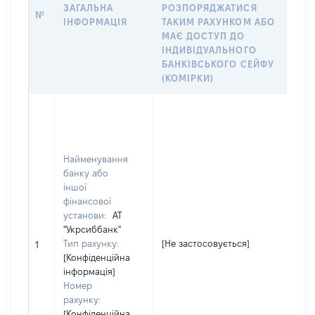
ЗАГАЛЬНА
РОЗПОРЯДЖАТИСЯ
В
№
ІНФОРМАЦІЯ
ТАКИМ РАХУНКОМ АБО
Р
МАЄ ДОСТУП ДО
ІМ
ІНДИВІДУАЛЬНОГО
Д
БАНКІВСЬКОГО СЕЙФУ
АБ
(КОМІРКИ)
ЙО
Юр
ос
за
в 
Найменування
Ко
банку або
де
іншої
ре
фінансової
юр
установи:
АТ
ос
"Укрсиббанк"
ос
Тип рахунку:
[Не застосовується]
1
пі
[Конфіденційна
гр
інформація]
фо
Номер
37
рахунку:
На
[Конфіденційна