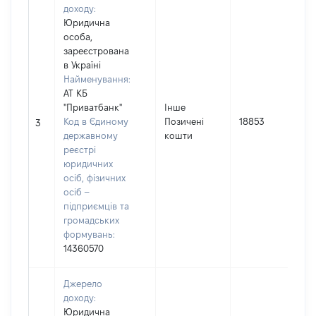
доходу:
Юридична
особа,
зареєстрована
в Україні
Найменування:
АТ КБ
"Приватбанк"
Інше
І
Код в Єдиному
Позичені
18853
3
державному
кошти
(
реєстрі
юридичних
осіб, фізичних
осіб –
підприємців та
громадських
формувань:
14360570
Джерело
доходу:
Юридична