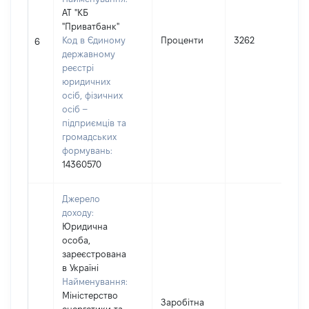
АТ "КБ
"Приватбанк"
І
Код в Єдиному
Проценти
3262
6
державному
(
реєстрі
юридичних
осіб, фізичних
осіб –
підприємців та
громадських
формувань:
14360570
Джерело
доходу:
Юридична
особа,
зареєстрована
в Україні
Найменування:
Міністерство
Заробітна