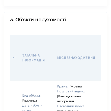
3. Об'єкти нерухомості
ВАРТ
ДАТУ
НАБУ
ЗАГАЛЬНА
ПРАВ
№
МІСЦЕЗНАХОДЖЕННЯ
ІНФОРМАЦІЯ
ЗА
ОСТ
ГРО
ОЦІ
Країна:
Україна
Поштовий індекс:
Вид об'єкта:
[Конфіденційна
Квартира
інформація]
Дата набуття
Населений пункт:
права: