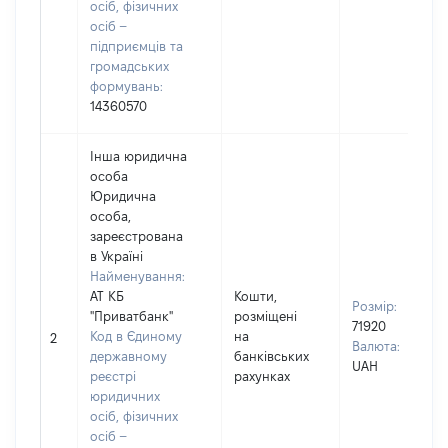
осіб, фізичних
осіб –
підприємців та
громадських
формувань:
14360570
Інша юридична
особа
Юридична
особа,
зареєстрована
в Україні
Найменування:
АТ КБ
Кошти,
Розмір:
"Приватбанк"
розміщені
71920
Код в Єдиному
на
2
Валюта:
державному
банківських
UAH
реєстрі
рахунках
юридичних
осіб, фізичних
осіб –