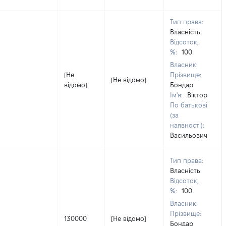
Тип права:
Власність
Відсоток,
%:
100
Власник:
[Не
Прізвище:
[Не відомо]
відомо]
Бондар
Ім'я:
Віктор
По батькові
(за
наявності):
Васильович
Тип права:
Власність
Відсоток,
%:
100
Власник:
Прізвище:
130000
[Не відомо]
Бондар