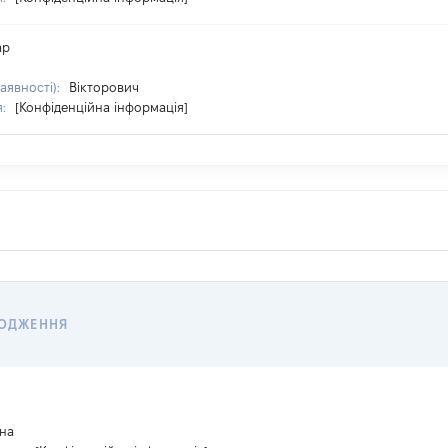
ар
наявності):
Вікторович
я:
[Конфіденційна інформація]
ХОДЖЕННЯ
їна