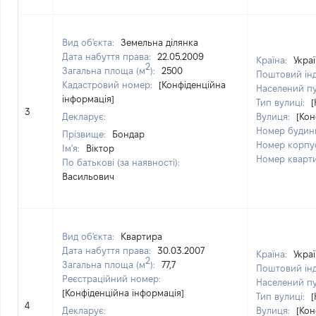
Вид об'єкта:
Земельна ділянка
Дата набуття права:
22.05.2009
Країна:
Укра
2
Загальна площа (м
):
2500
Поштовий ін
Кадастровий номер:
[Конфіденційна
Населений п
інформація]
Тип вулиці:
[
3
Декларує:
Вулиця:
[Кон
Номер будин
Прізвище:
Бондар
Номер корпу
Ім'я:
Віктор
Номер кварт
По батькові (за наявності):
Васильович
Вид об'єкта:
Квартира
Дата набуття права:
30.03.2007
Країна:
Укра
2
Загальна площа (м
):
77,7
Поштовий ін
Реєстраційний номер:
Населений п
[Конфіденційна інформація]
Тип вулиці:
[
4
Декларує:
Вулиця:
[Кон