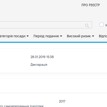
Й
ПРО РЕЄСТР
ш
атегорія посади:
Період подання:
Високий ризик:
Відп
28.01.2019 15:38
Декларація
2017
ого самоврядування (охоплює