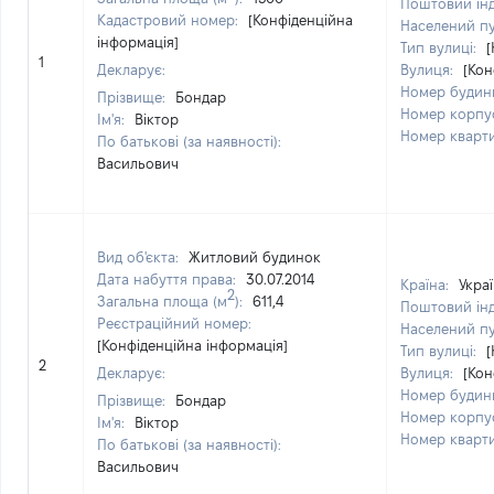
Поштовий ін
Кадастровий номер:
[Конфіденційна
Населений п
інформація]
Тип вулиці:
[
1
Декларує:
Вулиця:
[Кон
Номер будин
Прізвище:
Бондар
Номер корпу
Ім'я:
Віктор
Номер кварт
По батькові (за наявності):
Васильович
Вид об'єкта:
Житловий будинок
Дата набуття права:
30.07.2014
Країна:
Укра
2
Загальна площа (м
):
611,4
Поштовий ін
Реєстраційний номер:
Населений п
[Конфіденційна інформація]
Тип вулиці:
[
2
Декларує:
Вулиця:
[Кон
Номер будин
Прізвище:
Бондар
Номер корпу
Ім'я:
Віктор
Номер кварт
По батькові (за наявності):
Васильович