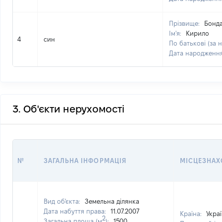
Прізвище:
Бонд
Ім'я:
Кирило
4
син
По батькові (за 
Дата народженн
3. Об'єкти нерухомості
№
ЗАГАЛЬНА ІНФОРМАЦІЯ
МІСЦЕЗНА
Вид об'єкта:
Земельна ділянка
Дата набуття права:
11.07.2007
Країна:
Укра
2
Загальна площа (м
):
1500