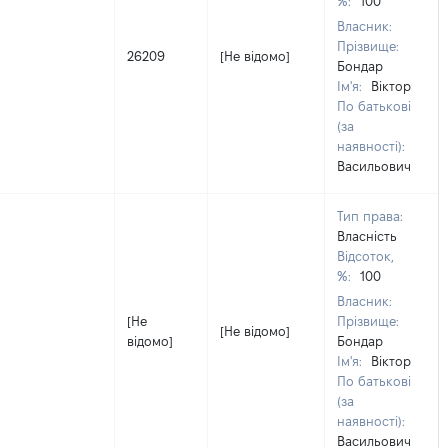
%:
100
Власник:
Прізвище:
26209
[Не відомо]
Бондар
Ім'я:
Віктор
По батькові
(за
наявності):
Васильович
Тип права:
Власність
Відсоток,
%:
100
Власник:
[Не
Прізвище:
[Не відомо]
відомо]
Бондар
Ім'я:
Віктор
По батькові
(за
наявності):
Васильович