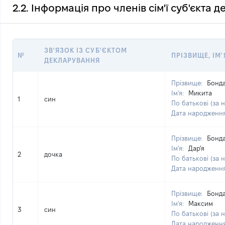
2.2. Інформація про членів сім'ї суб'єкта 
ЗВ'ЯЗОК ІЗ СУБ'ЄКТОМ
№
ПРІЗВИЩЕ, ІМ'
ДЕКЛАРУВАННЯ
Прізвище:
Бонд
Ім'я:
Микита
1
син
По батькові (за 
Дата народженн
Прізвище:
Бонд
Ім'я:
Дар'я
2
дочка
По батькові (за 
Дата народженн
Прізвище:
Бонд
Ім'я:
Максим
3
син
По батькові (за 
Дата народженн