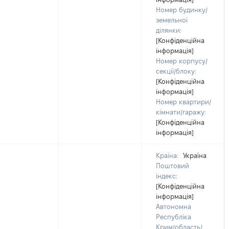
Номер будинку/
земельної
ділянки:
[Конфіденційна
інформація]
Номер корпусу/
секції/блоку:
[Конфіденційна
інформація]
Номер квартири/
кімнати/гаражу:
[Конфіденційна
інформація]
Країна:
Україна
Поштовий
індекс:
[Конфіденційна
інформація]
Автономна
Республіка
Крим/область/