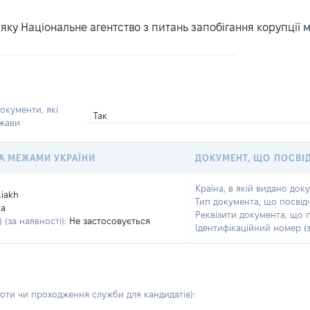
ку Національне агентство з питань запобігання корупції 
окументи, які
Так
ржави
 ЗА МЕЖАМИ УКРАЇНИ
ДОКУМЕНТ, ЩО ПОСВІ
Країна, в якій видано док
Liakh
Тип документа, що посвід
ia
Реквізити документа, що 
 (за наявності):
Не застосовується
Ідентифікаційний номер (з
боти чи проходження служби для кандидатів)
: