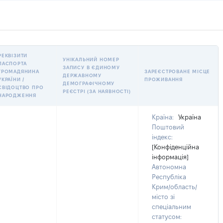
РЕКВІЗИТИ
УНІКАЛЬНИЙ НОМЕР
ПАСПОРТА
ЗАПИСУ В ЄДИНОМУ
ГРОМАДЯНИНА
ЗАРЕЄСТРОВАНЕ МІСЦЕ
ДЕРЖАВНОМУ
УКРАЇНИ /
ПРОЖИВАННЯ
ДЕМОГРАФІЧНОМУ
СВІДОЦТВО ПРО
РЕЄСТРІ (ЗА НАЯВНОСТІ)
НАРОДЖЕННЯ
Країна:
Україна
Поштовий
індекс:
[Конфіденційна
інформація]
Автономна
Республіка
Крим/область/
місто зі
спеціальним
статусом: