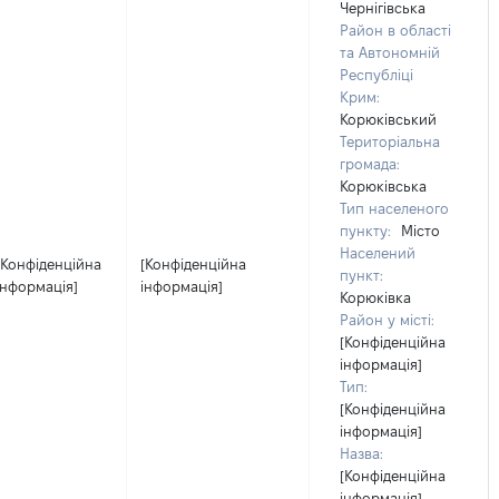
Чернігівська
Район в області
та Автономній
Республіці
Крим:
Корюківський
Територіальна
громада:
Корюківська
Тип населеного
пункту:
Місто
Населений
[Конфіденційна
[Конфіденційна
пункт:
інформація]
інформація]
Корюківка
Район у місті:
[Конфіденційна
інформація]
Тип:
[Конфіденційна
інформація]
Назва:
[Конфіденційна
інформація]