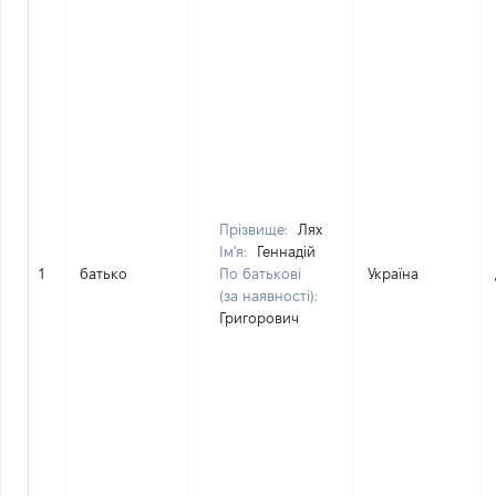
Прізвище:
Лях
Ім'я:
Геннадій
1
батько
По батькові
Україна
(за наявності):
Григорович