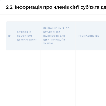
2.2. Інформація про членів сім'ї суб'єкта 
ПРІЗВИЩЕ, ІМʼЯ, ПО
ЗВʼЯЗОК ІЗ
БАТЬКОВІ (ЗА
№
СУБʼЄКТОМ
НАЯВНОСТІ) ДЛЯ
ГРОМАДЯНСТВО
ДЕКЛАРУВАННЯ
ІДЕНТИФІКАЦІЇ В
УКРАЇНІ