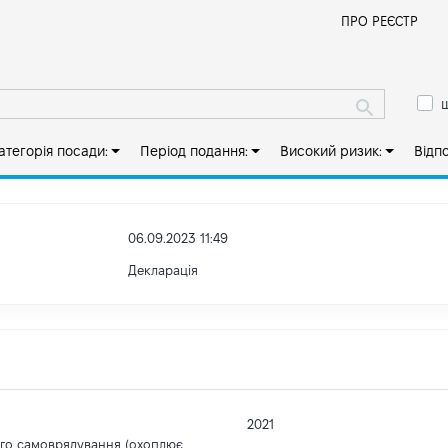
Й
ПРО РЕЄСТР
ш
атегорія посади:
Період подання:
Високий ризик:
Відп
06.09.2023 11:49
Декларація
2021
ого самоврядування (охоплює