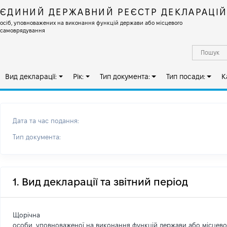
ЄДИНИЙ ДЕРЖАВНИЙ РЕЄСТР ДЕКЛАРАЦІ
осіб, уповноважених на виконання функцій держави або місцевого
самоврядування
Вид декларації:
Рік:
Тип документа:
Тип посади:
К
Дата та час подання:
Тип документа:
1. Вид декларації та звітний період
Щорічна
особи, уповноваженої на виконання функцій держави або місцев