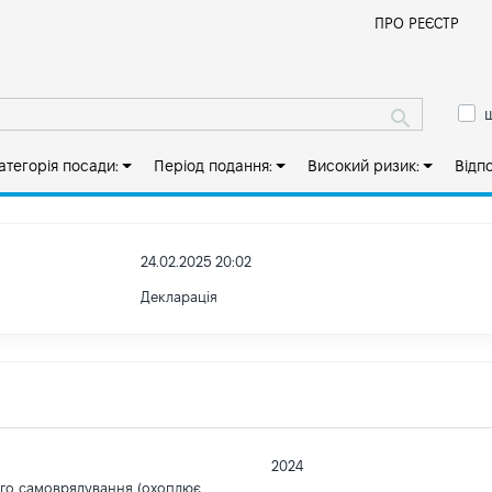
Й
ПРО РЕЄСТР
ш
атегорія посади:
Період подання:
Високий ризик:
Відп
24.02.2025 20:02
Декларація
2024
ого самоврядування (охоплює