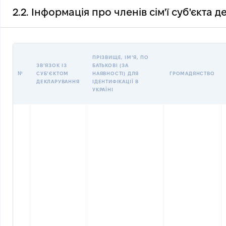
2.2. Інформація про членів сім'ї суб'єкта 
ПРІЗВИЩЕ, ІМʼЯ, ПО
ЗВʼЯЗОК ІЗ
БАТЬКОВІ (ЗА
№
СУБʼЄКТОМ
НАЯВНОСТІ) ДЛЯ
ГРОМАДЯНСТВО
ДЕКЛАРУВАННЯ
ІДЕНТИФІКАЦІЇ В
УКРАЇНІ