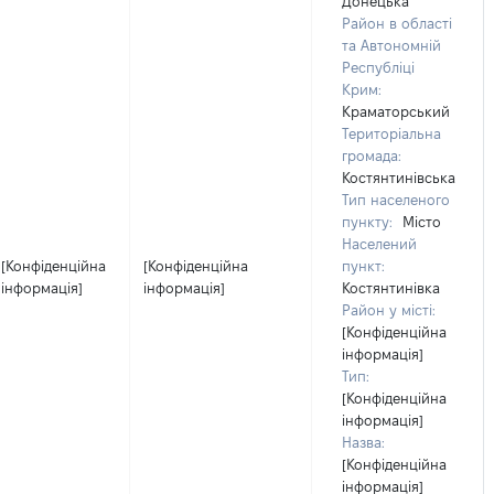
Донецька
Район в області
та Автономній
Республіці
Крим:
Краматорський
Територіальна
громада:
Костянтинівська
Тип населеного
пункту:
Місто
Населений
[Конфіденційна
[Конфіденційна
пункт:
інформація]
інформація]
Костянтинівка
Район у місті:
[Конфіденційна
інформація]
Тип:
[Конфіденційна
інформація]
Назва:
[Конфіденційна
інформація]