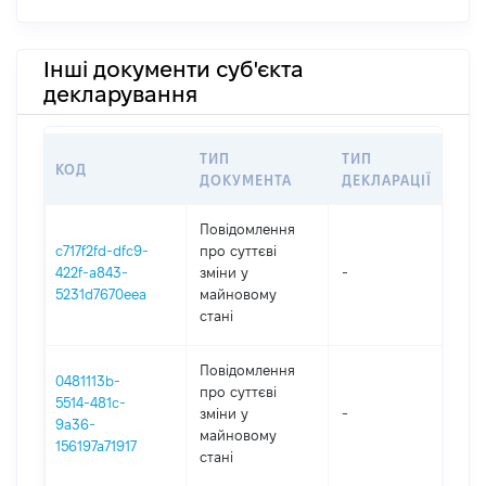
Інші документи суб'єкта
декларування
ТИП
ТИП
КОД
ПЕ
ДОКУМЕНТА
ДЕКЛАРАЦІЇ
Повідомлення
c717f2fd-dfc9-
про суттєві
422f-a843-
зміни y
-
202
5231d7670eea
майновому
стані
Повідомлення
0481113b-
про суттєві
5514-481c-
зміни y
-
202
9a36-
майновому
156197a71917
стані