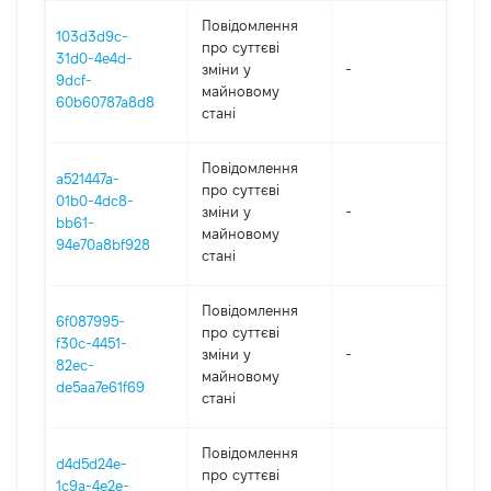
Повідомлення
103d3d9c-
про суттєві
31d0-4e4d-
зміни y
-
202
9dcf-
майновому
60b60787a8d8
стані
Повідомлення
a521447a-
про суттєві
01b0-4dc8-
зміни y
-
202
bb61-
майновому
94e70a8bf928
стані
Повідомлення
6f087995-
про суттєві
f30c-4451-
зміни y
-
202
82ec-
майновому
de5aa7e61f69
стані
Повідомлення
d4d5d24e-
про суттєві
1c9a-4e2e-