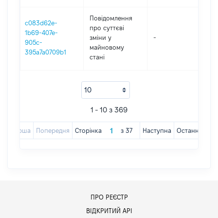
Повідомлення
c083d62e-
про суттєві
1b69-407e-
зміни y
-
202
905c-
майновому
395a7a0709b1
стані
1 - 10 з 369
Перша
Попередня
Сторінка
з
37
Наступна
Остання
ПРО РЕЄСТР
ВІДКРИТИЙ АРІ