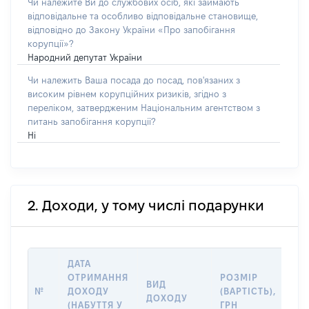
Чи належите Ви до службових осіб, які займають
відповідальне та особливо відповідальне становище,
відповідно до Закону України «Про запобігання
корупції»?
Народний депутат України
Чи належить Ваша посада до посад, пов'язаних з
високим рівнем корупційних ризиків, згідно з
переліком, затвердженим Національним агентством з
питань запобігання корупції?
Ні
2. Доходи, у тому числі подарунки
ДАТА
ОТРИМАННЯ
РОЗМІР
ІН
ВИД
№
ДОХОДУ
(ВАРТІСТЬ),
ДЖ
ДОХОДУ
(НАБУТТЯ У
ГРН
ДО