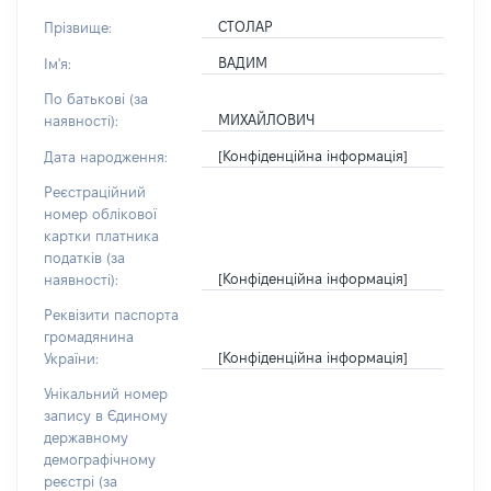
СТОЛАР
Прізвище:
ВАДИМ
Ім'я:
По батькові (за
МИХАЙЛОВИЧ
наявності):
[Конфіденційна інформація]
Дата народження:
Реєстраційний
номер облікової
картки платника
податків (за
[Конфіденційна інформація]
наявності):
Реквізити паспорта
громадянина
[Конфіденційна інформація]
України:
Унікальний номер
запису в Єдиному
державному
демографічному
реєстрі (за