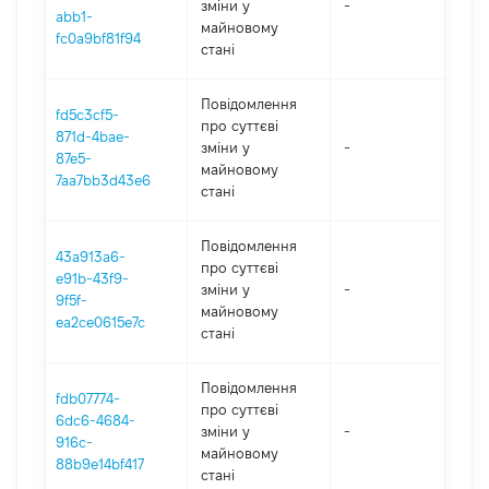
зміни y
-
202
abb1-
майновому
fc0a9bf81f94
стані
Повідомлення
fd5c3cf5-
про суттєві
871d-4bae-
зміни y
-
202
87e5-
майновому
7aa7bb3d43e6
стані
Повідомлення
43a913a6-
про суттєві
e91b-43f9-
зміни y
-
202
9f5f-
майновому
ea2ce0615e7c
стані
Повідомлення
fdb07774-
про суттєві
6dc6-4684-
зміни y
-
202
916c-
майновому
88b9e14bf417
стані