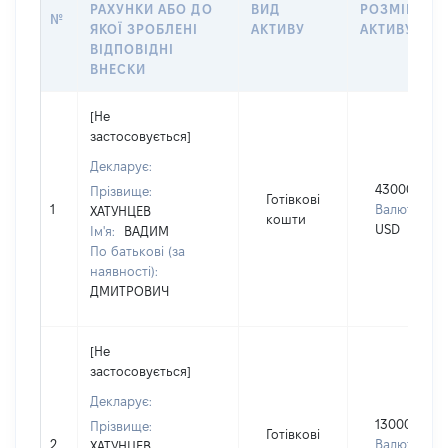
РАХУНКИ АБО ДО
ВИД
РОЗМІР
№
ЯКОЇ ЗРОБЛЕНІ
АКТИВУ
АКТИВУ
ВІДПОВІДНІ
ВНЕСКИ
[Не
застосовується]
Декларує:
43000
Прізвище:
Готівкові
1
Валюта:
ХАТУНЦЕВ
кошти
USD
Ім'я:
ВАДИМ
По батькові (за
наявності):
ДМИТРОВИЧ
[Не
застосовується]
Декларує:
13000
Прізвище:
Готівкові
2
Валюта:
ХАТУНЦЕВ