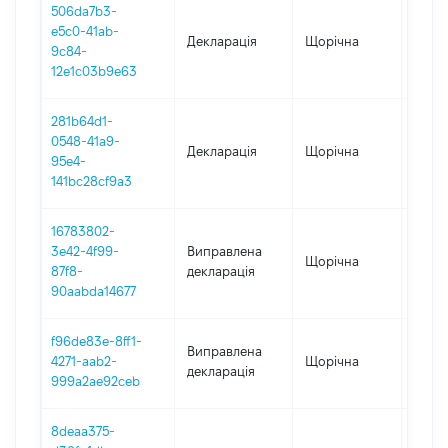
506da7b3-
e5c0-41ab-
Декларація
Щорічна
2022
9c84-
12e1c03b9e63
281b64d1-
0548-41a9-
Декларація
Щорічна
2021
95e4-
141bc28cf9a3
16783802-
3e42-4f99-
Виправлена
Щорічна
2020
87f8-
декларація
90aabda14677
f96de83e-8ff1-
Виправлена
4271-aab2-
Щорічна
2020
декларація
999a2ae92ceb
8deaa375-