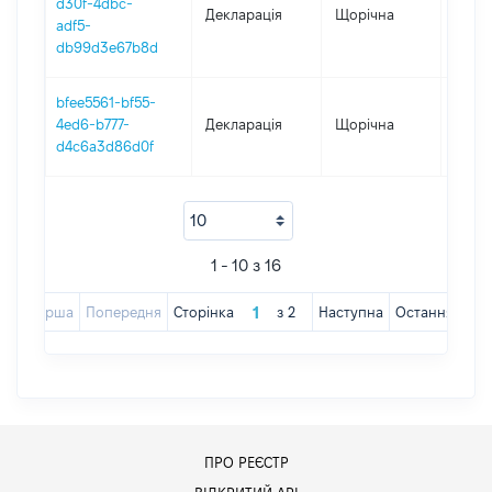
d30f-4dbc-
Декларація
Щорічна
2020
adf5-
db99d3e67b8d
bfee5561-bf55-
4ed6-b777-
Декларація
Щорічна
2019
d4c6a3d86d0f
1 - 10 з 16
Перша
Попередня
Сторінка
з
2
Наступна
Остання
ПРО РЕЄСТР