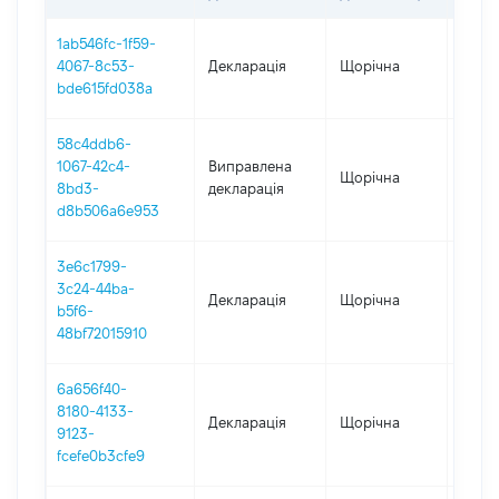
1ab546fc-1f59-
4067-8c53-
Декларація
Щорічна
2025
bde615fd038a
58c4ddb6-
1067-42c4-
Виправлена
Щорічна
2024
8bd3-
декларація
d8b506a6e953
3e6c1799-
3c24-44ba-
Декларація
Щорічна
2024
b5f6-
48bf72015910
6a656f40-
8180-4133-
Декларація
Щорічна
2023
9123-
fcefe0b3cfe9