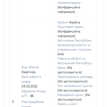
кімнати/гаражу:
[Конфіденційна
інформація]
Країна:
Україна
Поштовий індекс:
[Конфіденційна
інформація]
Автономна Республіка
Крим/область/місто зі
спеціальним статусом:
Київ
Район в області та
Автономній Республіці
Вид об'єкта:
Крим:
[Не
Квартира
застосовується]
Дата набуття
Територіальна громада:
[Не застосовується]
права:
247
Тип населеного пункту:
03.02.2022
Тип
[Не застосовується]
Загальна площа
варт
2
Населений пункт:
[Не
(м
):
46
обʼє
застосовується]
3
Реєстраційний
варт
Район у місті:
номер