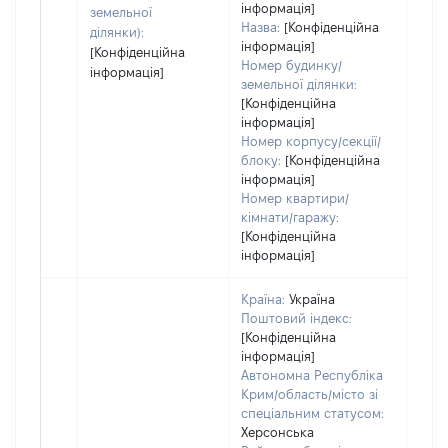
пра
інформація]
земельної
Назва:
[Конфіденційна
ділянки):
інформація]
[Конфіденційна
Номер будинку/
інформація]
земельної ділянки:
[Конфіденційна
інформація]
Номер корпусу/секції/
блоку:
[Конфіденційна
інформація]
Номер квартири/
кімнати/гаражу:
[Конфіденційна
інформація]
Країна:
Україна
Поштовий індекс:
[Конфіденційна
інформація]
Автономна Республіка
Крим/область/місто зі
спеціальним статусом:
Херсонська