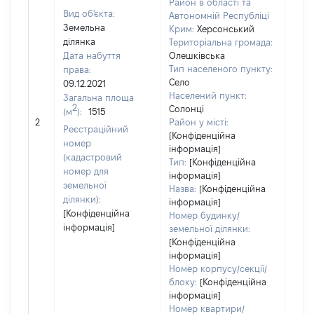
Район в області та
Вид об'єкта:
Автономній Республіці
Земельна
Крим:
Херсонський
ділянка
Територіальна громада:
Дата набуття
Олешківська
Тип населеного пункту:
права:
Село
09.12.2021
Населений пункт:
Загальна площа
2
Солонці
(м
):
1515
[Не 
2
Район у місті:
Реєстраційний
[Конфіденційна
номер
інформація]
(кадастровий
Тип:
[Конфіденційна
номер для
інформація]
земельної
Назва:
[Конфіденційна
ділянки):
інформація]
[Конфіденційна
Номер будинку/
інформація]
земельної ділянки:
[Конфіденційна
інформація]
Номер корпусу/секції/
блоку:
[Конфіденційна
інформація]
Номер квартири/