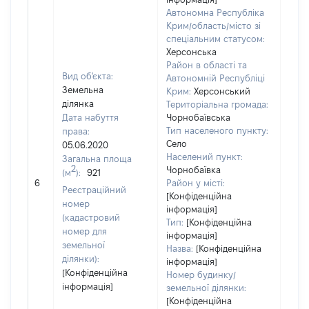
Автономна Республіка
Крим/область/місто зі
спеціальним статусом:
Херсонська
Район в області та
Вид об'єкта:
Автономній Республіці
Земельна
Крим:
Херсонський
ділянка
Територіальна громада:
Дата набуття
Чорнобаївська
Тип населеного пункту:
права:
Село
05.06.2020
Населений пункт:
Загальна площа
2
Чорнобаївка
(м
):
921
[Не 
6
Район у місті:
Реєстраційний
[Конфіденційна
номер
інформація]
(кадастровий
Тип:
[Конфіденційна
номер для
інформація]
земельної
Назва:
[Конфіденційна
ділянки):
інформація]
[Конфіденційна
Номер будинку/
інформація]
земельної ділянки:
[Конфіденційна