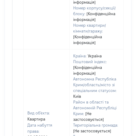
інформація]
Номер корпусу/секції/
блоку:
[Конфіденційна
інформація]
Номер квартири/
кімнати/гаражу:
[Конфіденційна
інформація]
Країна:
Україна
Поштовий індекс:
[Конфіденційна
інформація]
Автономна Республіка
Крим/область/місто зі
спеціальним статусом:
Київ
Район в області та
Автономній Республіці
Вид об'єкта:
Крим:
[Не
Квартира
застосовується]
Дата набуття
Територіальна громада:
[Не застосовується]
права:
486