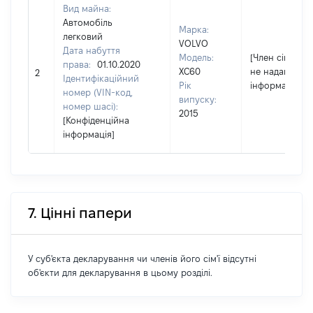
Вид майна:
Автомобіль
Марка:
легковий
VOLVO
Дата набуття
Модель:
[Член сім'ї
права:
01.10.2020
XC60
не надав
2
Ідентифікаційний
Рік
інформацію]
номер (VIN-код,
випуску:
номер шасі):
2015
[Конфіденційна
інформація]
7. Цінні папери
У суб'єкта декларування чи членів його сім'ї відсутні
об'єкти для декларування в цьому розділі.