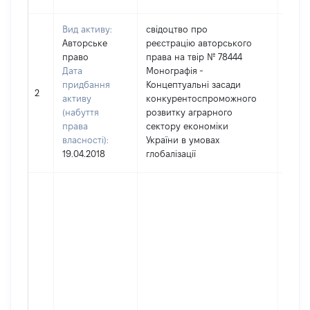
Вид активу:
свідоцтво про
Авторське
реєстрацію авторського
право
права на твір № 78444
[Не
Дата
Монографія -
засто
придбання
Концептуальні засади
Тип в
2
активу
конкурентоспроможного
майн
(набуття
розвитку аграрного
варті
права
сектору економіки
набу
власності):
України в умовах
19.04.2018
глобалізації