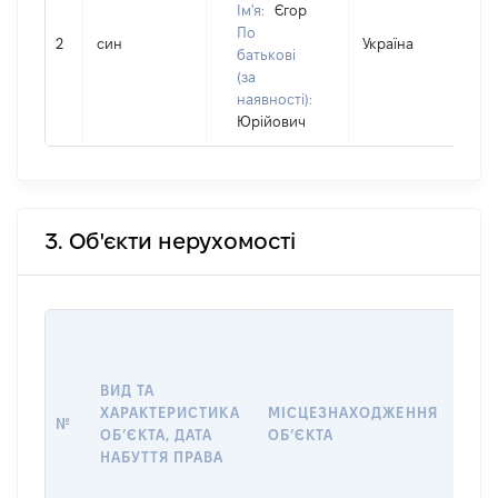
Ім'я:
Єгор
По
2
син
Україна
Д
батькові
(за
наявності):
Юрійович
3. Об'єкти нерухомості
ВАР
ДАТ
НАБ
ВИД ТА
ПРА
ХАРАКТЕРИСТИКА
МІСЦЕЗНАХОДЖЕННЯ
№
ЗА
ОБʼЄКТА, ДАТА
ОБʼЄКТА
ОС
НАБУТТЯ ПРАВА
ГР
ОЦІ