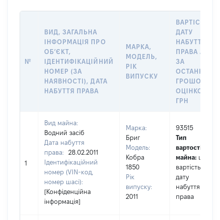
ВАРТІСТЬ Н
ВИД, ЗАГАЛЬНА
ДАТУ
ІНФОРМАЦІЯ ПРО
НАБУТТЯ
МАРКА,
ОБʼЄКТ,
ПРАВА АБО
МОДЕЛЬ,
№
ІДЕНТИФІКАЦІЙНИЙ
ЗА
РІК
НОМЕР (ЗА
ОСТАННЬО
ВИПУСКУ
НАЯВНОСТІ), ДАТА
ГРОШОВОЮ
НАБУТТЯ ПРАВА
ОЦІНКОЮ,
ГРН
Вид майна:
Марка:
93515
Водний засіб
Бриг
Тип
Дата набуття
Модель:
вартості
права:
28.02.2011
Кобра
майна:
це
Ідентифікаційний
1
1850
вартість на
номер (VIN-код,
Рік
дату
номер шасі):
випуску:
набуття
[Конфіденційна
2011
права
інформація]