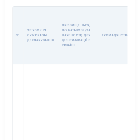
П
І
Б
ПРІЗВИЩЕ, ІМʼЯ,
І
ЗВʼЯЗОК ІЗ
ПО БАТЬКОВІ (ЗА
№
СУБʼЄКТОМ
НАЯВНОСТІ) ДЛЯ
ГРОМАДЯНСТВО
У
ДЕКЛАРУВАННЯ
ІДЕНТИФІКАЦІЇ В
Д
УКРАЇНІ