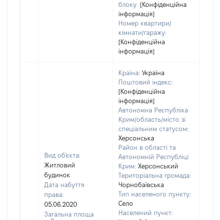
блоку:
[Конфіденційна
інформація]
Номер квартири/
кімнати/гаражу:
[Конфіденційна
інформація]
Країна:
Україна
Поштовий індекс:
[Конфіденційна
інформація]
Автономна Республіка
Крим/область/місто зі
спеціальним статусом:
Херсонська
Район в області та
Вид об'єкта:
Автономній Республіці
Житловий
Крим:
Херсонський
будинок
Територіальна громада:
Дата набуття
Чорнобаївська
Тип населеного пункту:
права:
Село
05.06.2020
Населений пункт:
Загальна площа