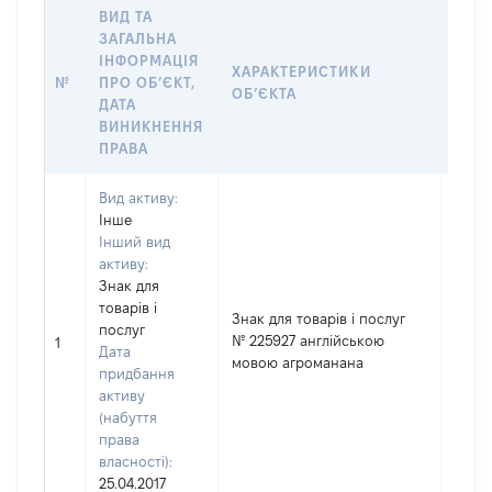
ВИД ТА
ВАРТ
ЗАГАЛЬНА
ДАТУ
ІНФОРМАЦІЯ
ХАРАКТЕРИСТИКИ
ПРАВ
№
ПРО ОБʼЄКТ,
ОБʼЄКТА
ОСТ
ДАТА
ГРО
ВИНИКНЕННЯ
ОЦІ
ПРАВА
Вид активу:
Інше
Інший вид
активу:
Знак для
[Не в
товарів і
Знак для товарів і послуг
Тип в
послуг
№ 225927 англійською
майн
1
Дата
мовою агроманана
варті
придбання
набу
активу
(набуття
права
власності):
25.04.2017