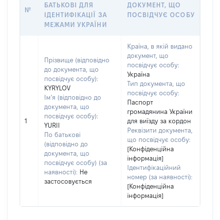
БАТЬКОВІ ДЛЯ
ДОКУМЕНТ, ЩО
№
ІДЕНТИФІКАЦІЇ ЗА
ПОСВІДЧУЄ ОСОБУ
МЕЖАМИ УКРАЇНИ
Країна, в якій видано
документ, що
Прізвище (відповідно
посвідчує особу:
до документа, що
Україна
посвідчує особу):
Тип документа, що
KYRYLOV
посвідчує особу:
Ім’я (відповідно до
Паспорт
документа, що
громадянина України
посвідчує особу):
1
для виїзду за кордон
YURII
Реквізити документа,
По батькові
що посвідчує особу:
(відповідно до
[Конфіденційна
документа, що
інформація]
посвідчує особу) (за
Ідентифікаційний
наявності):
Не
номер (за наявності):
застосовується
[Конфіденційна
інформація]