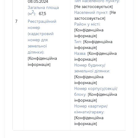
Тип населеного пункту:
08.05.2024
Тип
[Не застосовується]
Загальна площа
варт
2
Населений пункт:
[Не
(м
):
67,5
обʼє
застосовується]
7
Реєстраційний
варт
Район у місті:
номер
дату
[Конфіденційна
(кадастровий
інформація]
набу
номер для
Тип:
[Конфіденційна
пра
земельної
інформація]
ділянки):
Назва:
[Конфіденційна
[Конфіденційна
інформація]
інформація]
Номер будинку/
земельної ділянки:
[Конфіденційна
інформація]
Номер корпусу/секції/
блоку:
[Конфіденційна
інформація]
Номер квартири/
кімнати/гаражу:
[Конфіденційна
інформація]