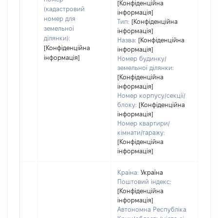
дату
[Конфіденційна
(кадастровий
інформація]
набу
номер для
Тип:
[Конфіденційна
пра
земельної
інформація]
ділянки):
Назва:
[Конфіденційна
[Конфіденційна
інформація]
інформація]
Номер будинку/
земельної ділянки:
[Конфіденційна
інформація]
Номер корпусу/секції/
блоку:
[Конфіденційна
інформація]
Номер квартири/
кімнати/гаражу:
[Конфіденційна
інформація]
Країна:
Україна
Поштовий індекс:
[Конфіденційна
інформація]
Автономна Республіка