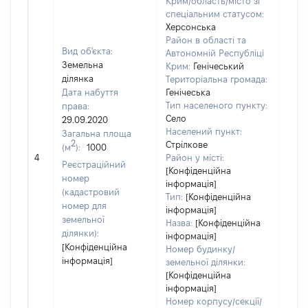
Крим/область/місто зі
спеціальним статусом:
Херсонська
Район в області та
Вид об'єкта:
Автономній Республіці
Земельна
Крим:
Генічеський
ділянка
Територіальна громада:
Дата набуття
Генічеська
Тип населеного пункту:
права:
Село
29.09.2020
Населений пункт:
Загальна площа
2
Стрілкове
(м
):
1000
[Не 
4
Район у місті:
Реєстраційний
[Конфіденційна
номер
інформація]
(кадастровий
Тип:
[Конфіденційна
номер для
інформація]
земельної
Назва:
[Конфіденційна
ділянки):
інформація]
[Конфіденційна
Номер будинку/
інформація]
земельної ділянки:
[Конфіденційна
інформація]
Номер корпусу/секції/