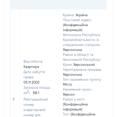
ГРН
Країна:
Україна
Поштовий індекс:
[Конфіденційна
інформація]
Автономна Республіка
Крим/область/місто зі
спеціальним статусом:
Херсонська
Район в області та
Автономній Республіці
Вид об'єкта:
Крим:
Херсонський
Квартира
Територіальна громада:
Дата набуття
Херсонська
права:
Тип населеного пункту:
1454
05.11.2002
Місто
Тип
Загальна площа
Населений пункт:
варт
2
(м
):
68,1
Херсон
обʼє
1
Реєстраційний
Район у місті:
варт
[Конфіденційна
номер
дату
інформація]
(кадастровий
набу
Тип:
[Конфіденційна
номер для