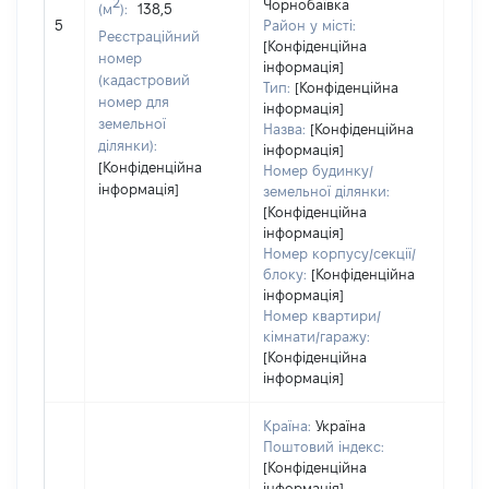
2
Чорнобаївка
(м
):
138,5
[Не 
5
Район у місті:
Реєстраційний
[Конфіденційна
номер
інформація]
(кадастровий
Тип:
[Конфіденційна
номер для
інформація]
земельної
Назва:
[Конфіденційна
ділянки):
інформація]
[Конфіденційна
Номер будинку/
інформація]
земельної ділянки:
[Конфіденційна
інформація]
Номер корпусу/секції/
блоку:
[Конфіденційна
інформація]
Номер квартири/
кімнати/гаражу:
[Конфіденційна
інформація]
Країна:
Україна
Поштовий індекс:
[Конфіденційна
інформація]