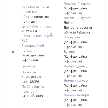
Поштовий індекс:
Вид об'єкта:
Інше
[Конфіденційна
Інший вид
інформація]
об'єкта:
нежитлові
Населений пункт:
приміщення
Дніпро /
Дата набуття права:
Дніпропетровська
29.12.2004
область / Україна
2
Загальна площа (м
):
Тип вулиці:
84,7
[Конфіденційна
Реєстраційний
інформація]
номер:
Вулиця:
8
[Конфіденційна
[Конфіденційна
інформація]
інформація]
Декларує:
Номер будинку:
[Конфіденційна
Прізвище:
інформація]
КРИВОШЕЄВ
Номер корпусу:
Ім'я:
ЄВГЕН
[Конфіденційна
По батькові (за
інформація]
наявності):
Номер квартири:
ВАЛЕРІЙОВИЧ
[Конфіденційна
інформація]