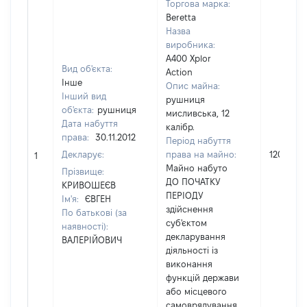
Торгова марка:
Beretta
Назва
виробника:
A400 Xplor
Вид об'єкта:
Action
Інше
Опис майна:
Інший вид
рушниця
об'єкта:
рушниця
мисливська, 12
Дата набуття
калібр.
права:
30.11.2012
Період набуття
Декларує:
права на майно:
12000
1
Майно набуто
Прізвище:
ДО ПОЧАТКУ
КРИВОШЕЄВ
ПЕРІОДУ
Ім'я:
ЄВГЕН
здійснення
По батькові (за
суб'єктом
наявності):
декларування
ВАЛЕРІЙОВИЧ
діяльності із
виконання
функцій держави
або місцевого
самоврядування