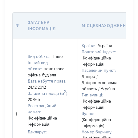
ЗАГАЛЬНА
№
МІСЦЕЗНАХОДЖЕННЯ
ІНФОРМАЦІЯ
Країна:
Україна
Поштовий індекс:
Вид об'єкта:
Інше
[Конфіденційна
Інший вид
інформація]
об'єкта:
нежитлова
Населений пункт:
офісна будівля
Дніпро /
Дата набуття права:
Дніпропетровська
24.12.2012
область / Україна
2
Загальна площа (м
):
Тип вулиці:
2079,5
[Конфіденційна
Реєстраційний
інформація]
номер:
Вулиця:
1
[Конфіденційна
[Конфіденційна
інформація]
інформація]
Декларує:
Номер будинку: