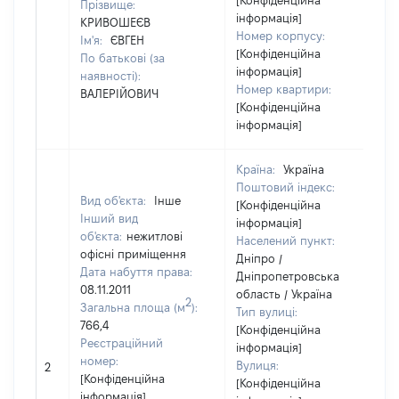
[Конфіденційна
Прізвище:
інформація]
КРИВОШЕЄВ
Номер корпусу:
Ім'я:
ЄВГЕН
[Конфіденційна
По батькові (за
інформація]
наявності):
Номер квартири:
ВАЛЕРІЙОВИЧ
[Конфіденційна
інформація]
Країна:
Україна
Поштовий індекс:
Вид об'єкта:
Інше
[Конфіденційна
Інший вид
інформація]
об'єкта:
нежитлові
Населений пункт:
офісні приміщення
Дніпро /
Дата набуття права:
Дніпропетровська
08.11.2011
область / Україна
2
Загальна площа (м
):
Тип вулиці:
766,4
[Конфіденційна
Реєстраційний
інформація]
номер:
Вулиця:
2
[Конфіденційна
[Конфіденційна
інформація]