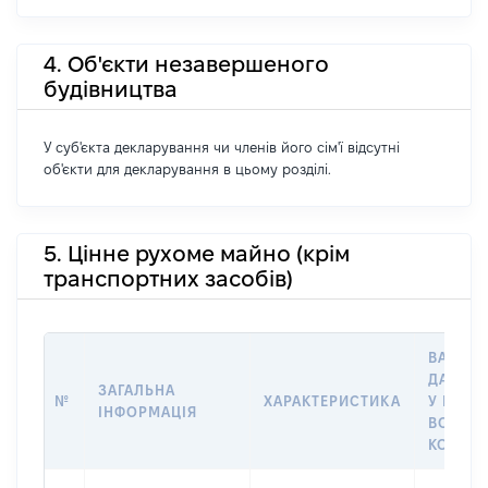
4. Об'єкти незавершеного
будівництва
У суб'єкта декларування чи членів його сім'ї відсутні
об'єкти для декларування в цьому розділі.
5. Цінне рухоме майно (крім
транспортних засобів)
ВАРТІС
ДАТУ Н
ЗАГАЛЬНА
№
ХАРАКТЕРИСТИКА
У ВЛАС
ІНФОРМАЦІЯ
ВОЛОДІ
КОРИС