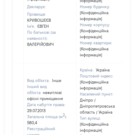
інформація]
Декларує:
Номер будинку:
[Конфіденційна
Прізвище:
інформація]
КРИВОШЕЄВ
Номер корпусу:
Ім'я:
ЄВГЕН
[Конфіденційна
По батькові (за
інформація]
наявності):
Номер квартири:
ВАЛЕРІЙОВИЧ
[Конфіденційна
інформація]
Країна:
Україна
Поштовий індекс:
Вид об'єкта:
Інше
[Конфіденційна
Інший вид
інформація]
об'єкта:
нежитлові
Населений пункт:
офісні приміщення
Дніпро /
Дата набуття права:
Дніпропетровська
29.07.2013
область / Україна
2
Загальна площа (м
):
Тип вулиці:
580,4
[Конфіденційна
Реєстраційний
інформація]
номер: