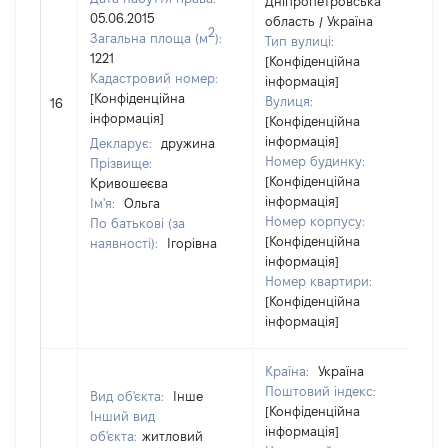
Дніпропетровська
05.06.2015
область / Україна
2
Загальна площа (м
):
Тип вулиці:
1221
[Конфіденційна
Кадастровий номер:
інформація]
[Конфіденційна
Вулиця:
16
інформація]
[Конфіденційна
інформація]
Декларує:
дружина
Номер будинку:
Прізвище:
[Конфіденційна
Кривошеєва
інформація]
Ім'я:
Ольга
Номер корпусу:
По батькові (за
[Конфіденційна
наявності):
Ігорівна
інформація]
Номер квартири:
[Конфіденційна
інформація]
Країна:
Україна
Поштовий індекс:
Вид об'єкта:
Інше
[Конфіденційна
Інший вид
інформація]
об'єкта:
житловий