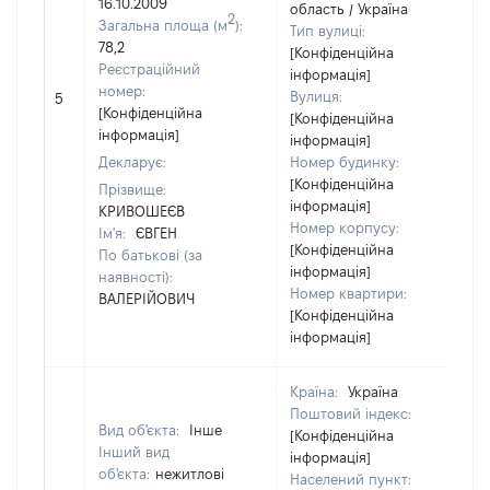
16.10.2009
область / Україна
2
Загальна площа (м
):
Тип вулиці:
78,2
[Конфіденційна
Реєстраційний
інформація]
номер:
Вулиця:
5
[Конфіденційна
[Конфіденційна
інформація]
інформація]
Декларує:
Номер будинку:
[Конфіденційна
Прізвище:
інформація]
КРИВОШЕЄВ
Номер корпусу:
Ім'я:
ЄВГЕН
[Конфіденційна
По батькові (за
інформація]
наявності):
Номер квартири:
ВАЛЕРІЙОВИЧ
[Конфіденційна
інформація]
Країна:
Україна
Поштовий індекс:
Вид об'єкта:
Інше
[Конфіденційна
Інший вид
інформація]
об'єкта:
нежитлові
Населений пункт: