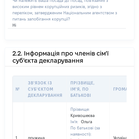
Чи належить Ваша посада до посад, пов'язаних з
високим рівнем корупційних ризиків, згідно з
переліком, затвердженим Національним агентством з
питань запобігання корупції?
Ні
2.2. Інформація про членів сім'ї
суб'єкта декларування
ЗВ'ЯЗОК ІЗ
ПРІЗВИЩЕ,
№
СУБ'ЄКТОМ
ІМ'Я, ПО
ГРОМАДЯН
ДЕКЛАРУВАННЯ
БАТЬКОВІ
Прізвище:
Кривошеєва
Ім'я:
Ольга
По батькові (за
наявності):
1
дружина
Україна