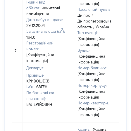
Інший вид
інформація]
об'єкта:
нежитлові
Населений пункт:
приміщення
Дніпро /
Дата набуття права:
Дніпропетровська
29.12.2004
область / Україна
2
Загальна площа (м
):
Тип вулиці:
164,8
[Конфіденційна
Реєстраційний
інформація]
номер:
Вулиця:
7
[Конфіденційна
[Конфіденційна
інформація]
інформація]
Декларує:
Номер будинку:
[Конфіденційна
Прізвище:
інформація]
КРИВОШЕЄВ
Номер корпусу:
Ім'я:
ЄВГЕН
[Конфіденційна
По батькові (за
інформація]
наявності):
Номер квартири:
ВАЛЕРІЙОВИЧ
[Конфіденційна
інформація]
Країна:
Україна