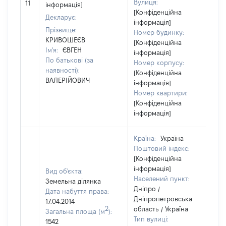
Вулиця:
11
інформація]
[Конфіденційна
Декларує:
інформація]
Прізвище:
Номер будинку:
КРИВОШЕЄВ
[Конфіденційна
Ім'я:
ЄВГЕН
інформація]
По батькові (за
Номер корпусу:
наявності):
[Конфіденційна
ВАЛЕРІЙОВИЧ
інформація]
Номер квартири:
[Конфіденційна
інформація]
Країна:
Україна
Поштовий індекс:
[Конфіденційна
інформація]
Вид об'єкта:
Населений пункт:
Земельна ділянка
Дніпро /
Дата набуття права:
Дніпропетровська
17.04.2014
2
область / Україна
Загальна площа (м
):
Тип вулиці:
1542