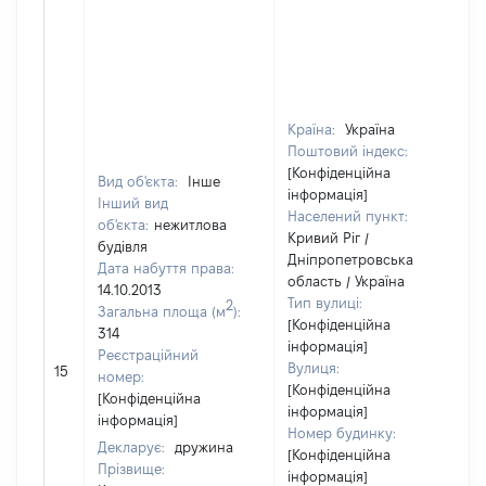
Країна:
Україна
Поштовий індекс:
[Конфіденційна
Вид об'єкта:
Інше
інформація]
Інший вид
Населений пункт:
об'єкта:
нежитлова
Кривий Ріг /
будівля
Дніпропетровська
Дата набуття права:
область / Україна
14.10.2013
Тип вулиці:
2
Загальна площа (м
):
[Конфіденційна
314
інформація]
Реєстраційний
Вулиця:
15
номер:
[Конфіденційна
[Конфіденційна
інформація]
інформація]
Номер будинку:
Декларує:
дружина
[Конфіденційна
Прізвище:
інформація]