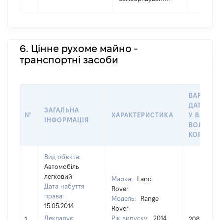
6. Цінне рухоме майно -
транспортні засоби
ВАРТІСТ
ДАТУ НА
ЗАГАЛЬНА
№
ХАРАКТЕРИСТИКА
У ВЛАСН
ІНФОРМАЦІЯ
ВОЛОДІН
КОРИСТ
Вид об'єкта:
Автомобіль
легковий
Марка:
Land
Дата набуття
Rover
права:
Модель:
Range
15.05.2014
Rover
Декларує:
Рік випуску:
2014
1
2087835