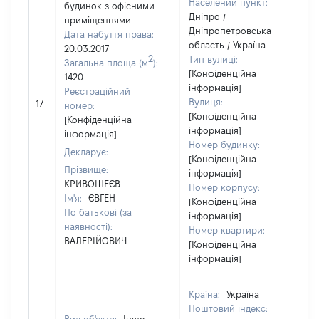
Населений пункт:
будинок з офісними
Дніпро /
приміщеннями
Дніпропетровська
Дата набуття права:
область / Україна
20.03.2017
2
Тип вулиці:
Загальна площа (м
):
[Конфіденційна
1420
інформація]
Реєстраційний
Вулиця:
17
номер:
[Конфіденційна
[Конфіденційна
інформація]
інформація]
Номер будинку:
Декларує:
[Конфіденційна
Прізвище:
інформація]
КРИВОШЕЄВ
Номер корпусу:
Ім'я:
ЄВГЕН
[Конфіденційна
По батькові (за
інформація]
наявності):
Номер квартири:
ВАЛЕРІЙОВИЧ
[Конфіденційна
інформація]
Країна:
Україна
Поштовий індекс: