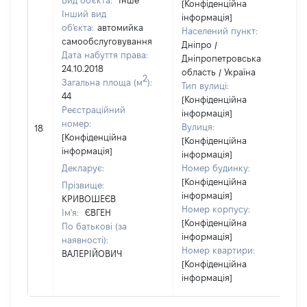
Вид об'єкта:
Інше
[Конфіденційна
Інший вид
інформація]
об'єкта:
автомийка
Населений пункт:
самообслуговування
Дніпро /
Дата набуття права:
Дніпропетровська
24.10.2018
область / Україна
2
Загальна площа (м
):
Тип вулиці:
44
[Конфіденційна
Реєстраційний
інформація]
номер:
Вулиця:
18
[Конфіденційна
[Конфіденційна
інформація]
інформація]
Декларує:
Номер будинку:
[Конфіденційна
Прізвище:
інформація]
КРИВОШЕЄВ
Номер корпусу:
Ім'я:
ЄВГЕН
[Конфіденційна
По батькові (за
інформація]
наявності):
Номер квартири:
ВАЛЕРІЙОВИЧ
[Конфіденційна
інформація]