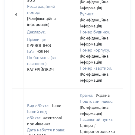
95,3
[Конфіденційна
Реєстраційний
інформація]
номер:
Вулиця:
4
[Конфіденційна
[Конфіденційна
інформація]
інформація]
Декларує:
Номер будинку:
[Конфіденційна
Прізвище:
інформація]
КРИВОШЕЄВ
Номер корпусу:
Ім'я:
ЄВГЕН
[Конфіденційна
По батькові (за
інформація]
наявності):
Номер квартири:
ВАЛЕРІЙОВИЧ
[Конфіденційна
інформація]
Країна:
Україна
Поштовий індекс:
Вид об'єкта:
Інше
[Конфіденційна
Інший вид
інформація]
об'єкта:
нежитлові
Населений пункт:
приміщення
Дніпро /
Дата набуття права:
Дніпропетровська