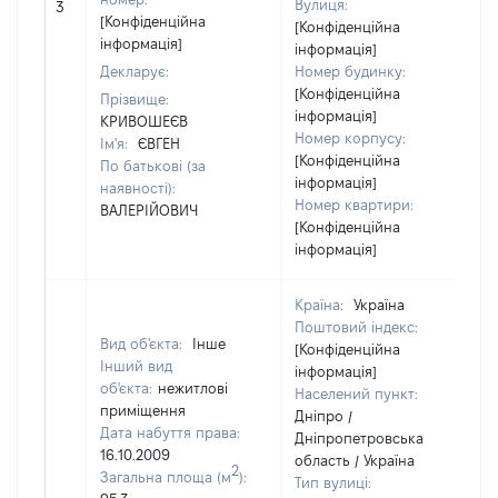
Вулиця:
3
[Конфіденційна
[Конфіденційна
інформація]
інформація]
Декларує:
Номер будинку:
[Конфіденційна
Прізвище:
інформація]
КРИВОШЕЄВ
Номер корпусу:
Ім'я:
ЄВГЕН
[Конфіденційна
По батькові (за
інформація]
наявності):
Номер квартири:
ВАЛЕРІЙОВИЧ
[Конфіденційна
інформація]
Країна:
Україна
Поштовий індекс:
Вид об'єкта:
Інше
[Конфіденційна
Інший вид
інформація]
об'єкта:
нежитлові
Населений пункт:
приміщення
Дніпро /
Дата набуття права:
Дніпропетровська
16.10.2009
область / Україна
2
Загальна площа (м
):
Тип вулиці: