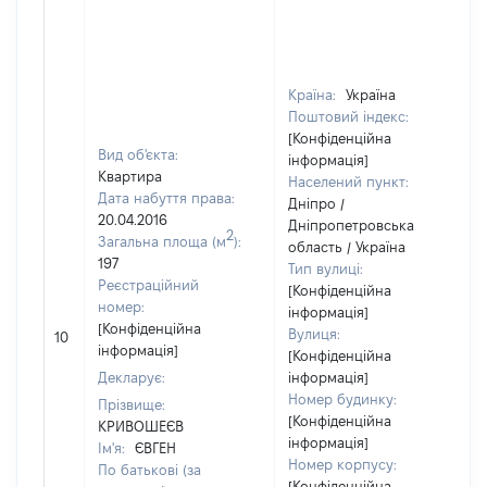
Країна:
Україна
Поштовий індекс:
[Конфіденційна
Вид об'єкта:
інформація]
Квартира
Населений пункт:
Дата набуття права:
Дніпро /
20.04.2016
Дніпропетровська
2
Загальна площа (м
):
область / Україна
197
Тип вулиці:
Реєстраційний
[Конфіденційна
номер:
інформація]
[Конфіденційна
Вулиця:
10
інформація]
[Конфіденційна
Декларує:
інформація]
Номер будинку:
Прізвище:
[Конфіденційна
КРИВОШЕЄВ
інформація]
Ім'я:
ЄВГЕН
Номер корпусу:
По батькові (за
[Конфіденційна