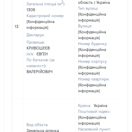
2
область / Україна
Загальна площа (м
):
Тип вулиці:
1309
[Конфіденційна
Кадастровий номер:
інформація]
[Конфіденційна
Вулиця:
13
інформація]
[Конфіденційна
Декларує:
інформація]
Прізвище:
Номер будинку:
КРИВОШЕЄВ
[Конфіденційна
Ім'я:
ЄВГЕН
інформація]
По батькові (за
Номер корпусу:
наявності):
[Конфіденційна
ВАЛЕРІЙОВИЧ
інформація]
Номер квартири:
[Конфіденційна
інформація]
Країна:
Україна
Поштовий індекс:
[Конфіденційна
інформація]
Вид об'єкта:
Населений пункт:
Земельна ділянка