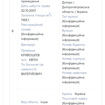
приміщення
Дніпро /
Дата набуття права:
Дніпропетровська
02.10.2007
область / Україна
2
Загальна площа (м
):
Тип вулиці:
1169,1
[Конфіденційна
Реєстраційний
інформація]
номер:
Вулиця:
6
[Конфіденційна
[Конфіденційна
інформація]
інформація]
Декларує:
Номер будинку:
[Конфіденційна
Прізвище:
інформація]
КРИВОШЕЄВ
Номер корпусу:
Ім'я:
ЄВГЕН
[Конфіденційна
По батькові (за
інформація]
наявності):
Номер квартири:
ВАЛЕРІЙОВИЧ
[Конфіденційна
інформація]
Країна:
Україна
Поштовий індекс:
Вид об'єкта:
Інше
[Конфіденційна