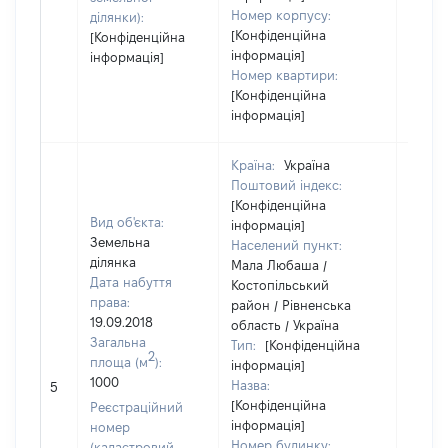
Номер корпусу:
ділянки):
[Конфіденційна
[Конфіденційна
інформація]
інформація]
Номер квартири:
[Конфіденційна
інформація]
Країна:
Україна
Поштовий індекс:
[Конфіденційна
Вид об'єкта:
інформація]
Земельна
Населений пункт:
ділянка
Мала Любаша /
Дата набуття
Костопільський
права:
район / Рівненська
19.09.2018
область / Україна
Загальна
Тип:
[Конфіденційна
2
площа (м
):
інформація]
[Не
1000
Назва:
5
засто
[Конфіденційна
Реєстраційний
інформація]
номер
Номер будинку:
(кадастровий