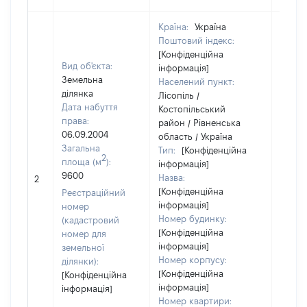
Країна:
Україна
Поштовий індекс:
[Конфіденційна
Вид об'єкта:
інформація]
Земельна
Населений пункт:
ділянка
Лісопіль /
Дата набуття
Костопільський
права:
район / Рівненська
06.09.2004
область / Україна
Загальна
Тип:
[Конфіденційна
2
площа (м
):
інформація]
[Не
9600
Назва:
2
засто
[Конфіденційна
Реєстраційний
інформація]
номер
Номер будинку:
(кадастровий
[Конфіденційна
номер для
інформація]
земельної
Номер корпусу:
ділянки):
[Конфіденційна
[Конфіденційна
інформація]
інформація]
Номер квартири: