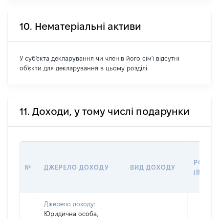
10. Нематеріальні активи
У суб'єкта декларування чи членів його сім'ї відсутні
об'єкти для декларування в цьому розділі.
11. Доходи, у тому числі подарунки
РОЗМІ
№
ДЖЕРЕЛО ДОХОДУ
ВИД ДОХОДУ
(ВАРТІ
Джерело доходу:
Юридична особа,