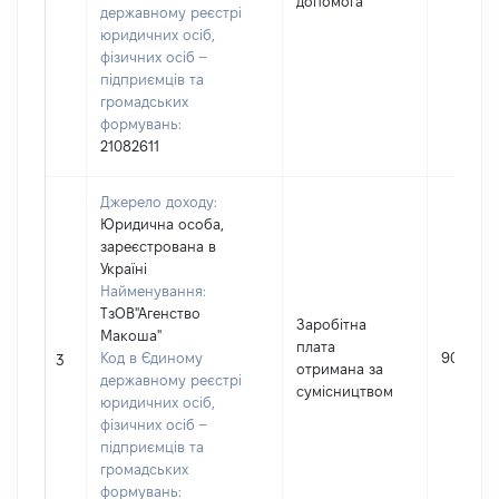
допомога
державному реєстрі
юридичних осіб,
фізичних осіб –
підприємців та
громадських
формувань:
21082611
Джерело доходу:
Юридична особа,
зареєстрована в
Україні
Найменування:
ТзОВ"Агенство
Заробітна
Макоша"
плата
Код в Єдиному
900
3
отримана за
державному реєстрі
сумісництвом
юридичних осіб,
фізичних осіб –
підприємців та
громадських
формувань: