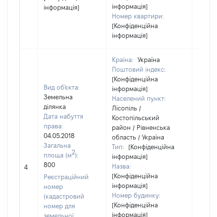
інформація]
інформація]
Номер квартири:
[Конфіденційна
інформація]
Країна:
Україна
Поштовий індекс:
[Конфіденційна
Вид об'єкта:
інформація]
Земельна
Населений пункт:
ділянка
Лісопіль /
Дата набуття
Костопільський
права:
район / Рівненська
04.05.2018
область / Україна
Загальна
Тип:
[Конфіденційна
2
площа (м
):
інформація]
[Не
800
Назва:
4
засто
[Конфіденційна
Реєстраційний
інформація]
номер
Номер будинку:
(кадастровий
[Конфіденційна
номер для
інформація]
земельної