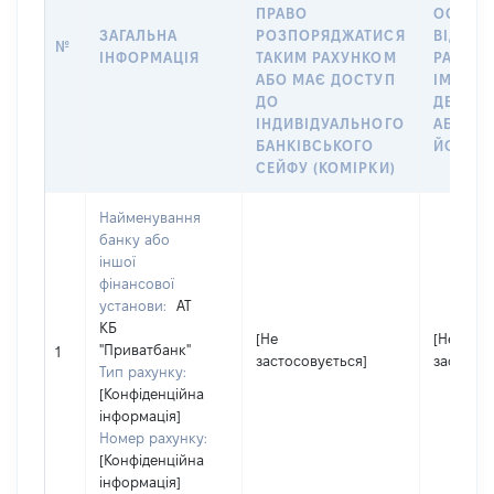
ПРАВО
ОСОБУ,
ЗАГАЛЬНА
РОЗПОРЯДЖАТИСЯ
ВІДКРИ
№
ІНФОРМАЦІЯ
ТАКИМ РАХУНКОМ
РАХУНО
АБО МАЄ ДОСТУП
ІМ’Я СУ
ДО
ДЕКЛА
ІНДИВІДУАЛЬНОГО
АБО ЧЛ
БАНКІВСЬКОГО
ЙОГО С
СЕЙФУ (КОМІРКИ)
Найменування
банку або
іншої
фінансової
установи:
АТ
КБ
[Не
[Не
"Приватбанк"
1
застосовується]
застосов
Тип рахунку:
[Конфіденційна
інформація]
Номер рахунку:
[Конфіденційна
інформація]