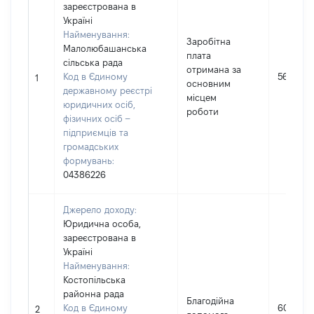
зареєстрована в
Україні
Найменування:
Заробітна
Малолюбашанська
плата
сільська рада
отримана за
Код в Єдиному
56571
1
основним
державному реєстрі
місцем
юридичних осіб,
роботи
фізичних осіб –
підприємців та
громадських
формувань:
04386226
Джерело доходу:
Юридична особа,
зареєстрована в
Україні
Найменування:
Костопільська
районна рада
Благодійна
Код в Єдиному
6000
2