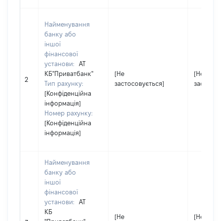
Найменування
банку або
іншої
фінансової
установи:
АТ
КБ"Приватбанк"
[Не
[Не
2
Тип рахунку:
застосовується]
застосов
[Конфіденційна
інформація]
Номер рахунку:
[Конфіденційна
інформація]
Найменування
банку або
іншої
фінансової
установи:
АТ
КБ
[Не
[Не