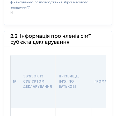
фінансуванню розповсюдження зброї масового
знищення”?
Ні
2.2. Інформація про членів сім'ї
суб'єкта декларування
ЗВ'ЯЗОК ІЗ
ПРІЗВИЩЕ,
№
СУБ'ЄКТОМ
ІМ'Я, ПО
ГРОМАДЯН
ДЕКЛАРУВАННЯ
БАТЬКОВІ