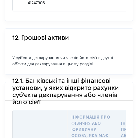
41247908
12. Грошові активи
У суб'єкта декларування чи членів його сім'ї відсутні
об'єкти для декларування в цьому розділі.
12.1. Банківські та інші фінансові
установи, у яких відкрито рахунки
суб'єкта декларування або членів
його сім'ї
ІНФОРМАЦІЯ ПРО
ФІЗИЧНУ АБО
ІНФОРМ
ЮРИДИЧНУ
ПРО ФІ
ОСОБУ, ЯКА МАЄ
АБО Ю