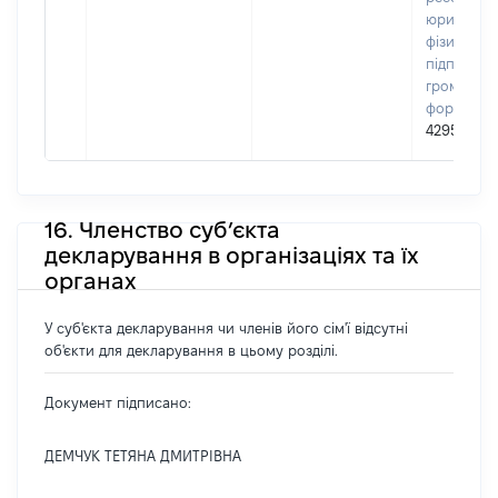
юридичних
фізичних о
підприємц
громадськ
формуван
42951184
16. Членство суб’єкта
декларування в організаціях та їх
органах
У суб'єкта декларування чи членів його сім'ї відсутні
об'єкти для декларування в цьому розділі.
Документ підписано:
ДЕМЧУК ТЕТЯНА ДМИТРІВНА