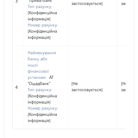
"Приватбанк"
3
застосовується]
застосов
Тип рахунку:
[Конфіденційна
інформація]
Номер рахунку:
[Конфіденційна
інформація]
Найменування
банку або
іншої
фінансової
установи:
АТ
"Ощадбанк"
[Не
[Не
4
Тип рахунку:
застосовується]
застосов
[Конфіденційна
інформація]
Номер рахунку:
[Конфіденційна
інформація]