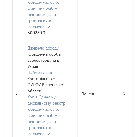
юридичних осіб,
фізичних осіб –
підприємців та
громадських
формувань:
30923971
Джерело доходу:
Юридична особа,
зареєстрована в
Україні
Найменування:
Костопільське
ОУПФУ Рівненської
області
Пенсія
16491
7
Код в Єдиному
державному реєстрі
юридичних осіб,
фізичних осіб –
підприємців та
громадських
формувань: