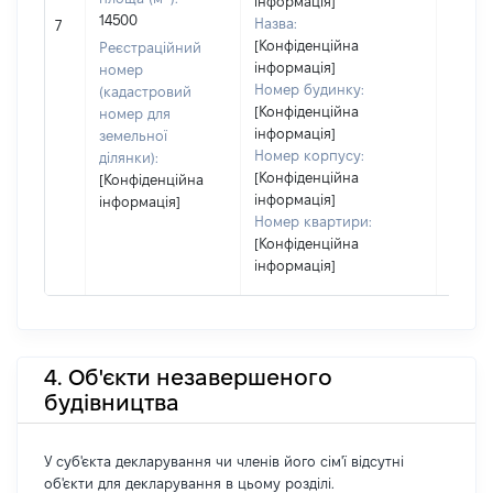
інформація]
[Не
14500
Назва:
7
засто
[Конфіденційна
Реєстраційний
інформація]
номер
Номер будинку:
(кадастровий
[Конфіденційна
номер для
інформація]
земельної
Номер корпусу:
ділянки):
[Конфіденційна
[Конфіденційна
інформація]
інформація]
Номер квартири:
[Конфіденційна
інформація]
4. Об'єкти незавершеного
будівництва
У суб'єкта декларування чи членів його сім'ї відсутні
об'єкти для декларування в цьому розділі.