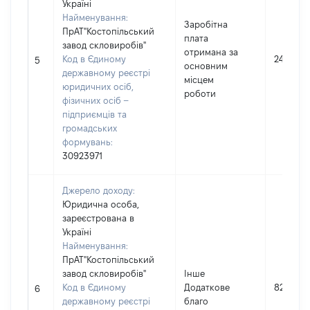
Україні
Найменування:
Заробітна
ПрАТ"Костопільський
плата
завод скловиробів"
отримана за
Код в Єдиному
246112
5
основним
державному реєстрі
місцем
юридичних осіб,
роботи
фізичних осіб –
підприємців та
громадських
формувань:
30923971
Джерело доходу:
Юридична особа,
зареєстрована в
Україні
Найменування:
ПрАТ"Костопільський
завод скловиробів"
Інше
Код в Єдиному
Додаткове
820
6
державному реєстрі
благо