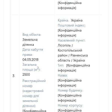
[Конфіденційна
інформація]
Країна:
Україна
Поштовий індекс:
[Конфіденційна
Вид об'єкта:
інформація]
Земельна
Населений пункт:
ділянка
Лісопіль /
Дата набуття
Костопільський
права:
район / Рівненська
04.05.2018
область / Україна
Загальна
Тип:
[Конфіденційна
2
площа (м
):
інформація]
[Не
2500
Назва:
3
засто
[Конфіденційна
Реєстраційний
інформація]
номер
Номер будинку:
(кадастровий
[Конфіденційна
номер для
інформація]
земельної
Номер корпусу:
ділянки):
[Конфіденційна
[Конфіденційна