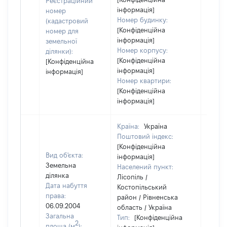
Реєстраційний
інформація]
номер
Номер будинку:
(кадастровий
[Конфіденційна
номер для
інформація]
земельної
Номер корпусу:
ділянки):
[Конфіденційна
[Конфіденційна
інформація]
інформація]
Номер квартири:
[Конфіденційна
інформація]
Країна:
Україна
Поштовий індекс:
[Конфіденційна
Вид об'єкта:
інформація]
Земельна
Населений пункт:
ділянка
Лісопіль /
Дата набуття
Костопільський
права:
район / Рівненська
06.09.2004
область / Україна
Загальна
Тип:
[Конфіденційна
2
площа (м
):