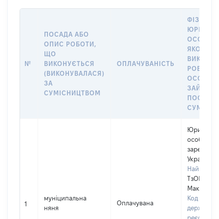
ФІЗИЧНА
ЮРИДИЧ
ПОСАДА АБО
ОСОБА, 
ОПИС РОБОТИ,
ЯКОЇ
ЩО
ВИКОНУ
№
ВИКОНУЄТЬСЯ
ОПЛАЧУВАНІСТЬ
РОБОТА (
(ВИКОНУВАЛАСЯ)
ОСОБА
ЗА
ЗАЙМАЛ
СУМІСНИЦТВОМ
ПОСАДУ 
СУМІСН
Юридичн
особа,
зареєстро
Україні
Найменув
ТзОВ "Аге
Макоша"
муніципальна
Код в Єди
Оплачувана
1
няня
державно
реєстрі