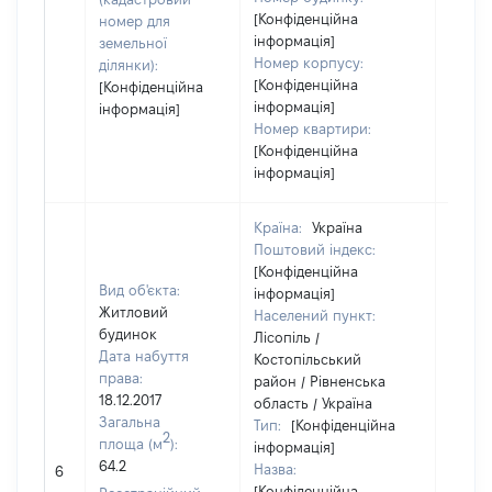
[Конфіденційна
номер для
інформація]
земельної
Номер корпусу:
ділянки):
[Конфіденційна
[Конфіденційна
інформація]
інформація]
Номер квартири:
[Конфіденційна
інформація]
Країна:
Україна
Поштовий індекс:
[Конфіденційна
Вид об'єкта:
інформація]
Житловий
Населений пункт:
будинок
Лісопіль /
Дата набуття
Костопільський
права:
район / Рівненська
18.12.2017
область / Україна
Загальна
Тип:
[Конфіденційна
2
площа (м
):
інформація]
[Не
64.2
Назва:
6
засто
[Конфіденційна