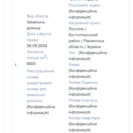
Поштовий індекс:
[Конфіденційна
Вид об'єкта:
інформація]
Земельна
Населений пункт:
ділянка
Лісопіль /
Дата набуття
Костопільський
права:
район / Рівненська
06.09.2004
область / Україна
Загальна
Тип:
[Конфіденційна
2
площа (м
):
інформація]
[Не
5400
Назва:
1
засто
[Конфіденційна
Реєстраційний
інформація]
номер
Номер будинку:
(кадастровий
[Конфіденційна
номер для
інформація]
земельної
Номер корпусу:
ділянки):
[Конфіденційна
[Конфіденційна
інформація]
інформація]
Номер квартири:
[Конфіденційна
інформація]