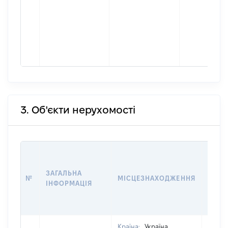
3. Об'єкти нерухомості
ВАРТ
ДАТУ
ЗАГАЛЬНА
ПРАВ
№
МІСЦЕЗНАХОДЖЕННЯ
ІНФОРМАЦІЯ
ОСТ
ГРО
ОЦІ
Країна:
Україна