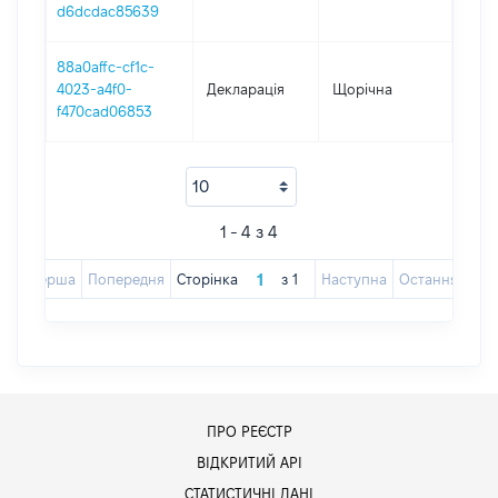
d6dcdac85639
88a0affc-cf1c-
4023-a4f0-
Декларація
Щорічна
202
f470cad06853
1 - 4 з 4
Перша
Попередня
Сторінка
з
1
Наступна
Остання
ПРО РЕЄСТР
ВІДКРИТИЙ АРІ
СТАТИСТИЧНІ ДАНІ