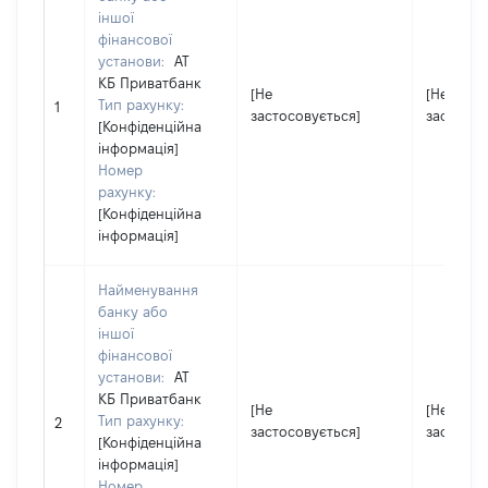
іншої
фінансової
установи:
АТ
КБ Приватбанк
[Не
[Не
Тип рахунку:
1
застосовується]
застосов
[Конфіденційна
інформація]
Номер
рахунку:
[Конфіденційна
інформація]
Найменування
банку або
іншої
фінансової
установи:
АТ
КБ Приватбанк
[Не
[Не
Тип рахунку:
2
застосовується]
застосов
[Конфіденційна
інформація]
Номер