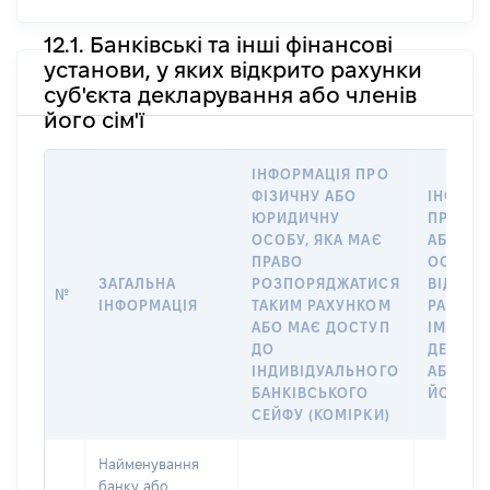
12.1. Банківські та інші фінансові
установи, у яких відкрито рахунки
суб'єкта декларування або членів
його сім'ї
ІНФОРМАЦІЯ ПРО
ФІЗИЧНУ АБО
ІНФОРМ
ЮРИДИЧНУ
ПРО ФІ
ОСОБУ, ЯКА МАЄ
АБО Ю
ПРАВО
ОСОБУ,
ЗАГАЛЬНА
РОЗПОРЯДЖАТИСЯ
ВІДКРИ
№
ІНФОРМАЦІЯ
ТАКИМ РАХУНКОМ
РАХУНО
АБО МАЄ ДОСТУП
ІМ’Я СУ
ДО
ДЕКЛАР
ІНДИВІДУАЛЬНОГО
АБО ЧЛ
БАНКІВСЬКОГО
ЙОГО СІ
СЕЙФУ (КОМІРКИ)
Найменування
банку або