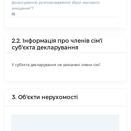
фінансуванню розповсюдження зброї масового
знищення”?
Ні
2.2. Інформація про членів сім'ї
суб'єкта декларування
У суб'єкта декларування не зазначені члени сім'ї
3. Об'єкти нерухомості
ВАРТ
ДАТУ