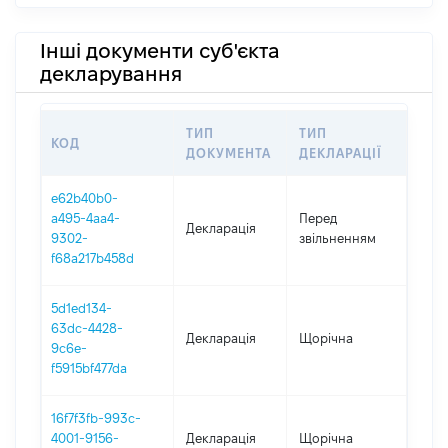
Інші документи суб'єкта
декларування
ТИП
ТИП
КОД
ПЕР
ДОКУМЕНТА
ДЕКЛАРАЦІЇ
e62b40b0-
01.0
a495-4aa4-
Перед
Декларація
-
9302-
звільненням
25.0
f68a217b458d
5d1ed134-
63dc-4428-
Декларація
Щорічна
2022
9c6e-
f5915bf477da
16f7f3fb-993c-
4001-9156-
Декларація
Щорічна
2021