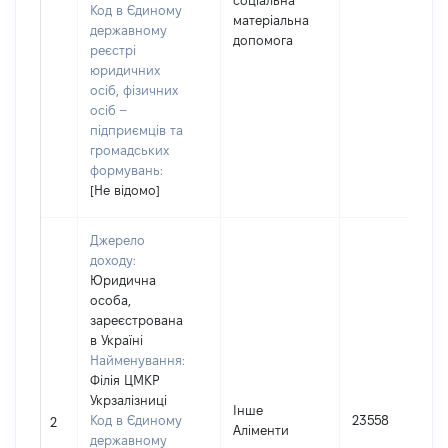
соціальна
Код в Єдиному
матеріальна
державному
допомога
реєстрі
юридичних
осіб, фізичних
осіб –
підприємців та
громадських
формувань:
[Не відомо]
Джерело
доходу:
Юридична
особа,
зареєстрована
в Україні
Найменування:
Філія ЦМКР
Укрзалізниці
Інше
Код в Єдиному
23558
2
Аліменти
державному