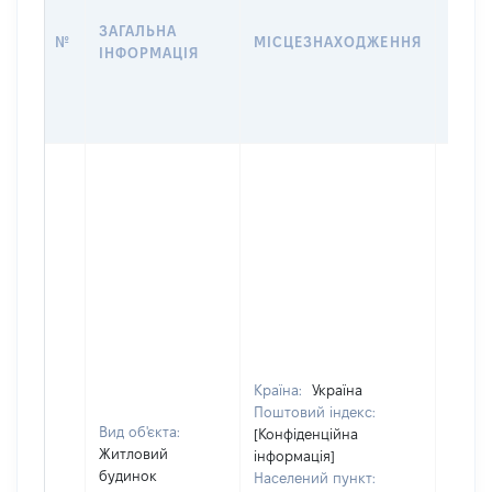
НАБУ
ЗАГАЛЬНА
ПРАВ
№
МІСЦЕЗНАХОДЖЕННЯ
ІНФОРМАЦІЯ
ЗА
ОСТ
ГРО
ОЦІ
Країна:
Україна
Поштовий індекс:
Вид об'єкта:
[Конфіденційна
Житловий
інформація]
будинок
Населений пункт: