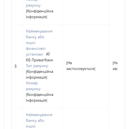
рахунку:
[Конфіденційна
інформація]
Найменування
банку або
іншої
фінансової
установи:
АТ
КБ Приватбанк
[Не
[Не
Тип рахунку:
3
застосовується]
застосов
[Конфіденційна
інформація]
Номер
рахунку:
[Конфіденційна
інформація]
Найменування
банку або
іншої