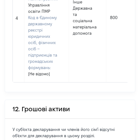
Інше
Управління
Державна
освіти ПМР
та
Код в Єдиному
800
4
соціальна
державному
матеріальна
реєстрі
допомога
юридичних
осіб, фізичних
осіб –
підприємців та
громадських
формувань:
[Не відомо]
12. Грошові активи
У суб'єкта декларування чи членів його сім'ї відсутні
об'єкти для декларування в цьому розділі.