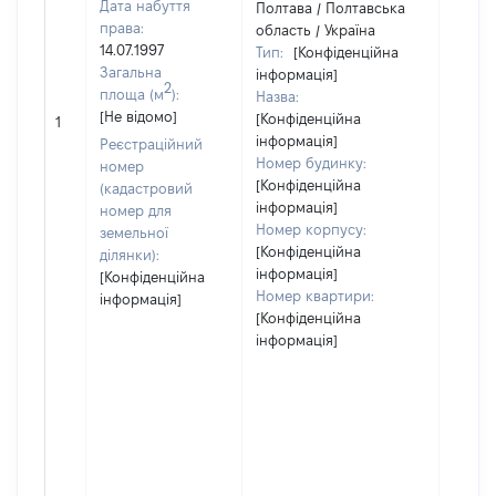
Дата набуття
Полтава / Полтавська
права:
область / Україна
14.07.1997
Тип:
[Конфіденційна
Загальна
інформація]
2
площа (м
):
Назва:
[Не відомо]
[Конфіденційна
[Не ві
1
інформація]
Реєстраційний
Номер будинку:
номер
[Конфіденційна
(кадастровий
інформація]
номер для
Номер корпусу:
земельної
[Конфіденційна
ділянки):
інформація]
[Конфіденційна
Номер квартири:
інформація]
[Конфіденційна
інформація]