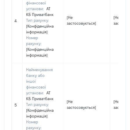
фінансової
установи:
АТ
КБ Приватбанк
[Не
[Не
Тип рахунку:
4
застосовується]
застосов
[Конфіденційна
інформація]
Номер
рахунку:
[Конфіденційна
інформація]
Найменування
банку або
іншої
фінансової
установи:
АТ
КБ Приватбанк
[Не
[Не
Тип рахунку:
5
застосовується]
застосов
[Конфіденційна
інформація]
Номер
рахунку: