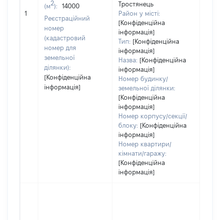
2
Тростянець
(м
):
14000
[Не
1
Район у місті:
заст
Реєстраційний
[Конфіденційна
номер
інформація]
(кадастровий
Тип:
[Конфіденційна
номер для
інформація]
земельної
Назва:
[Конфіденційна
ділянки):
інформація]
[Конфіденційна
Номер будинку/
інформація]
земельної ділянки:
[Конфіденційна
інформація]
Номер корпусу/секції/
блоку:
[Конфіденційна
інформація]
Номер квартири/
кімнати/гаражу:
[Конфіденційна
інформація]