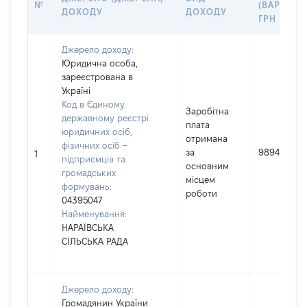
№
(ВАРТІСТЬ
ДОХОДУ
ДОХОДУ
ГРН
Джерело доходу:
Юридична особа,
зареєстрована в
Україні
Код в Єдиному
Заробітна
державному реєстрі
плата
юридичних осіб,
отримана
фізичних осіб –
за
98943
1
підприємців та
основним
громадських
місцем
формувань:
роботи
04395047
Найменування:
НАРАЇВСЬКА
СІЛЬСЬКА РАДА
Джерело доходу:
Громадянин України