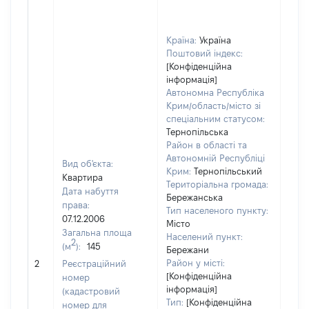
Країна:
Україна
Поштовий індекс:
[Конфіденційна
інформація]
Автономна Республіка
Крим/область/місто зі
спеціальним статусом:
Тернопільська
Район в області та
Автономній Республіці
Вид об'єкта:
Крим:
Тернопільський
Квартира
Територіальна громада:
Дата набуття
Бережанська
права:
Тип населеного пункту:
07.12.2006
Місто
Загальна площа
Населений пункт:
2
(м
):
145
Бережани
[Не
Район у місті:
2
Реєстраційний
заст
[Конфіденційна
номер
інформація]
(кадастровий
Тип:
[Конфіденційна
номер для