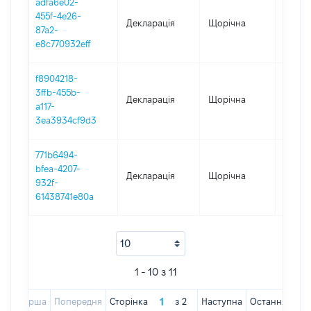
adfa6e02-
455f-4e26-
Декларація
Щорічна
2019
87a2-
e8c770932eff
f8904218-
3ffb-455b-
Декларація
Щорічна
2018
a117-
3ea3934cf9d3
771b6494-
bfea-4207-
Декларація
Щорічна
2017
932f-
61438741e80a
1 - 10 з 11
Перша
Попередня
Сторінка
з
2
Наступна
Остання