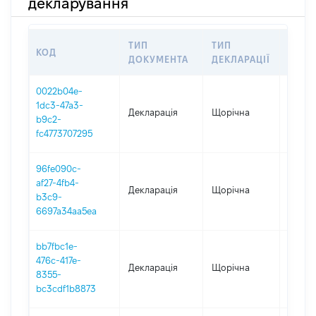
декларування
ТИП
ТИП
КОД
ПЕРІ
ДОКУМЕНТА
ДЕКЛАРАЦІЇ
0022b04e-
1dc3-47a3-
Декларація
Щорічна
2025
b9c2-
fc4773707295
96fe090c-
af27-4fb4-
Декларація
Щорічна
2024
b3c9-
6697a34aa5ea
bb7fbc1e-
476c-417e-
Декларація
Щорічна
2023
8355-
bc3cdf1b8873