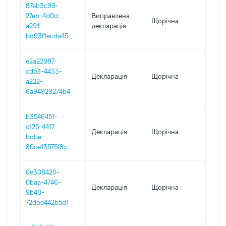
87eb3c99-
27eb-4d0d-
Виправлена
Щорічна
2021
a291-
декларація
bd93f1ecda45
e2a22987-
cd53-4433-
Декларація
Щорічна
2022
a222-
6a94929274b4
b3546451-
c125-4417-
Декларація
Щорічна
2021
bdbe-
80ce13575f8c
0e308420-
0baa-4746-
Декларація
Щорічна
2020
9b40-
72dbe442b5d1