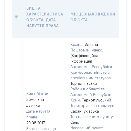
ВАР
ВИД ТА
ДАТ
ХАРАКТЕРИСТИКА
МІСЦЕЗНАХОДЖЕННЯ
ПРА
№
ОБʼЄКТА, ДАТА
ОБʼЄКТА
ОС
НАБУТТЯ ПРАВА
ГР
ОЦІ
Країна:
Україна
Поштовий індекс:
[Конфіденційна
інформація]
Автономна Республіка
Крим/область/місто зі
спеціальним статусом:
Тернопільська
Район в області та
Вид об'єкта:
Автономній Республіці
Земельна
Крим:
Тернопільський
ділянка
Територіальна громада:
Дата набуття
Саранчуківська
Тип населеного пункту:
права:
Село
29.08.2017
Населений пункт:
Загальна площа