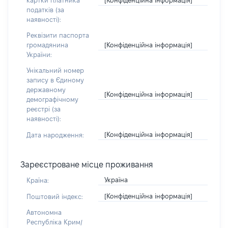
картки платника
податків (за
наявності):
Реквізити паспорта
[Конфіденційна інформація]
громадянина
України:
Унікальний номер
запису в Єдиному
державному
[Конфіденційна інформація]
демографічному
реєстрі (за
наявності):
[Конфіденційна інформація]
Дата народження:
Зареєстроване місце проживання
Україна
Країна:
[Конфіденційна інформація]
Поштовий індекс:
Автономна
Республіка Крим/