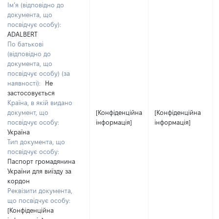
Ім’я (відповідно до
документа, що
посвідчує особу):
ADALBERT
По батькові
(відповідно до
документа, що
посвідчує особу) (за
наявності):
Не
застосовується
Країна, в якій видано
документ, що
[Конфіденційна
[Конфіденційна
посвідчує особу:
інформація]
інформація]
Україна
Тип документа, що
посвідчує особу:
Паспорт громадянина
України для виїзду за
кордон
Реквізити документа,
що посвідчує особу:
[Конфіденційна