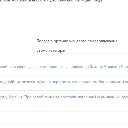
, благоустрою та екології Підволочиської селищної ради
Посада в органах місцевого самоврядування
сьома категорія
 особливо відповідальне становище, відповідно до Закону України «Про
орупційних ризиків, згідно з переліком, затвердженим Національним аг
акону України “Про запобігання та протидію легалізації (відмиванню) 