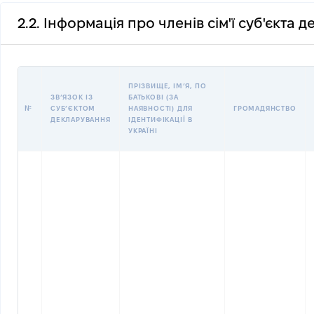
2.2. Інформація про членів сім'ї суб'єкта 
ПРІЗВИЩЕ, ІМʼЯ, ПО
ЗВʼЯЗОК ІЗ
БАТЬКОВІ (ЗА
№
СУБʼЄКТОМ
НАЯВНОСТІ) ДЛЯ
ГРОМАДЯНСТВО
ДЕКЛАРУВАННЯ
ІДЕНТИФІКАЦІЇ В
УКРАЇНІ