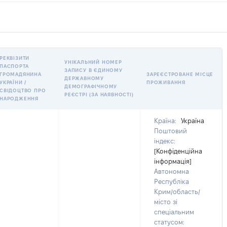
РЕКВІЗИТИ
УНІКАЛЬНИЙ НОМЕР
ПАСПОРТА
ЗАПИСУ В ЄДИНОМУ
ГРОМАДЯНИНА
ЗАРЕЄСТРОВАНЕ МІСЦЕ
ДЕРЖАВНОМУ
УКРАЇНИ /
ПРОЖИВАННЯ
ДЕМОГРАФІЧНОМУ
СВІДОЦТВО ПРО
РЕЄСТРІ (ЗА НАЯВНОСТІ)
НАРОДЖЕННЯ
Країна:
Україна
Поштовий
індекс:
[Конфіденційна
інформація]
Автономна
Республіка
Крим/область/
місто зі
спеціальним
статусом: