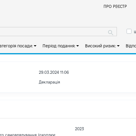
Й
ПРО РЕЄСТР
ш
атегорія посади:
Період подання:
Високий ризик:
Відп
29.03.2024 11:06
Декларація
2023
ого самоврядування (охоплює