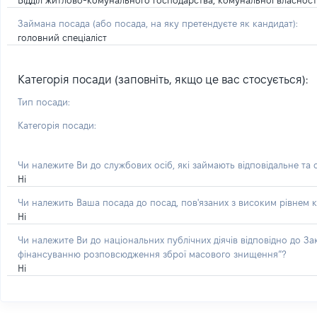
Відділ житлово-комунального господарства, комунальної власності
Займана посада
(або посада, на яку претендуєте як кандидат)
:
головний спеціаліст
Категорія посади (заповніть, якщо це вас стосується):
Тип посади:
Категорія посади:
Чи належите Ви до службових осіб, які займають відповідальне та
Ні
Чи належить Ваша посада до посад, пов'язаних з високим рівнем к
Ні
Чи належите Ви до національних публічних діячів відповідно до З
фінансуванню розповсюдження зброї масового знищення”?
Ні