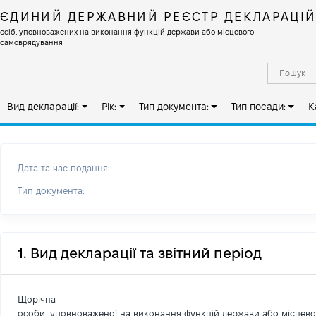
ЄДИНИЙ ДЕРЖАВНИЙ РЕЄСТР ДЕКЛАРАЦІ
осіб, уповноважених на виконання функцій держави або місцевого
самоврядування
Вид декларації:
Рік:
Тип документа:
Тип посади:
К
Дата та час подання:
Тип документа:
1. Вид декларації та звітний період
Щорічна
особи, уповноваженої на виконання функцій держави або місцев