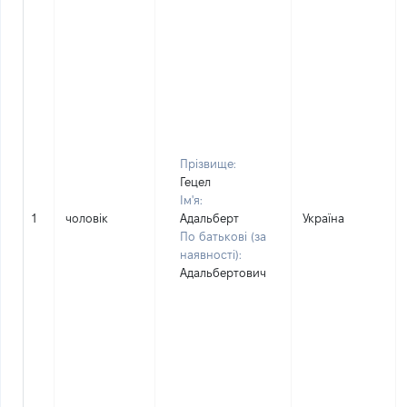
Прізвище:
Гецел
Ім'я:
1
чоловік
Адальберт
Україна
По батькові (за
наявності):
Адальбертович