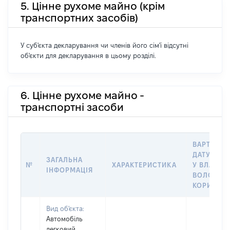
5. Цінне рухоме майно (крім
транспортних засобів)
У суб'єкта декларування чи членів його сім'ї відсутні
об'єкти для декларування в цьому розділі.
6. Цінне рухоме майно -
транспортні засоби
ВАРТІСТЬ
ДАТУ НАБ
ЗАГАЛЬНА
№
ХАРАКТЕРИСТИКА
У ВЛАСНІ
ІНФОРМАЦІЯ
ВОЛОДІНН
КОРИСТУ
Вид об'єкта:
Автомобіль
легковий