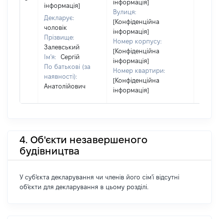
інформація]
відом
інформація]
Вулиця:
Декларує:
[Конфіденційна
чоловік
інформація]
Прізвище:
Номер корпусу:
Залевський
[Конфіденційна
Ім'я:
Сергій
інформація]
По батькові (за
Номер квартири:
наявності):
[Конфіденційна
Анатолійович
інформація]
4. Об'єкти незавершеного
будівництва
У суб'єкта декларування чи членів його сім'ї відсутні
об'єкти для декларування в цьому розділі.