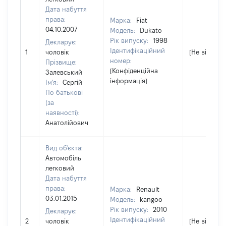
Дата набуття
права:
Марка:
Fiat
04.10.2007
Модель:
Dukato
Рік випуску:
1998
Декларує:
Ідентифікаційний
1
чоловік
[Не відомо]
номер:
Прізвище:
[Конфіденційна
Залевський
інформація]
Ім'я:
Сергій
По батькові
(за
наявності):
Анатолійович
Вид об'єкта:
Автомобіль
легковий
Дата набуття
права:
Марка:
Renault
03.01.2015
Модель:
kangoo
Рік випуску:
2010
Декларує:
Ідентифікаційний
2
чоловік
[Не відомо]