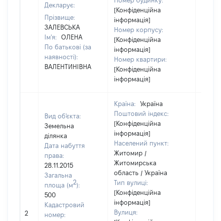
Номер будинку:
Декларує:
[Конфіденційна
Прізвище:
інформація]
ЗАЛЕВСЬКА
Номер корпусу:
Ім'я:
ОЛЕНА
[Конфіденційна
По батькові (за
інформація]
наявності):
Номер квартири:
ВАЛЕНТИНІВНА
[Конфіденційна
інформація]
Країна:
Україна
Поштовий індекс:
Вид об'єкта:
[Конфіденційна
Земельна
інформація]
ділянка
Населений пункт:
Дата набуття
Житомир /
права:
Житомирська
28.11.2015
область / Україна
Загальна
2
Тип вулиці:
площа (м
):
[Конфіденційна
500
інформація]
Кадастровий
Вулиця:
2
3000
номер: