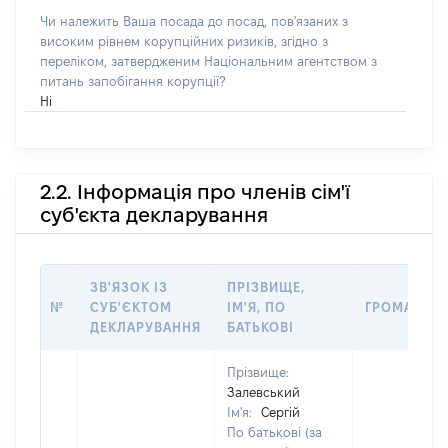
Чи належить Ваша посада до посад, пов'язаних з
високим рівнем корупційних ризиків, згідно з
переліком, затвердженим Національним агентством з
питань запобігання корупції?
Ні
2.2. Інформація про членів сім'ї
суб'єкта декларування
ЗВ'ЯЗОК ІЗ
ПРІЗВИЩЕ,
№
СУБ'ЄКТОМ
ІМ'Я, ПО
ГРОМАДЯН
ДЕКЛАРУВАННЯ
БАТЬКОВІ
Прізвище:
Залевський
Ім'я:
Сергій
По батькові (за