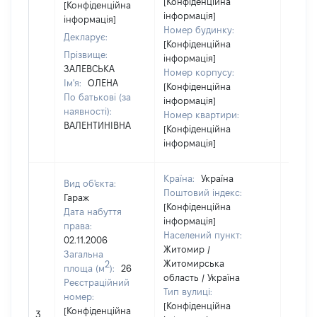
[Конфіденційна
[Конфіденційна
інформація]
інформація]
Номер будинку:
Декларує:
[Конфіденційна
Прізвище:
інформація]
ЗАЛЕВСЬКА
Номер корпусу:
Ім'я:
ОЛЕНА
[Конфіденційна
По батькові (за
інформація]
наявності):
Номер квартири:
ВАЛЕНТИНІВНА
[Конфіденційна
інформація]
Країна:
Україна
Вид об'єкта:
Поштовий індекс:
Гараж
[Конфіденційна
Дата набуття
інформація]
права:
Населений пункт:
02.11.2006
Житомир /
Загальна
Житомирська
2
площа (м
):
26
область / Україна
Реєстраційний
Тип вулиці:
номер:
[Конфіденційна
[Не
[Конфіденційна
3