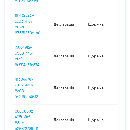
826e71b8a1df
6060eae5-
5c33-4f87-
Декларація
Щорічна
2024
b62d-
63851230b1b0
f50049f2-
d958-44bf-
Декларація
Щорічна
2023
bfc9-
9c554c37c874
4130ed76-
7992-4d07-
Декларація
Щорічна
2022
8e88-
fc7d90e74618
66d98b02-
a05f-4fff-
Декларація
Щорічна
2021
88db-
d263f2799511