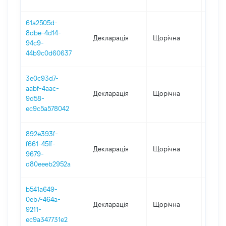
61a2505d-
8dbe-4d14-
Декларація
Щорічна
2020
94c9-
44b9c0d60637
3e0c93d7-
aabf-4aac-
Декларація
Щорічна
2019
9d58-
ec9c5a578042
892e393f-
f661-45ff-
Декларація
Щорічна
2018
9679-
d80eeeb2952a
b541a649-
0eb7-464a-
Декларація
Щорічна
2017
9211-
ec9a347731e2