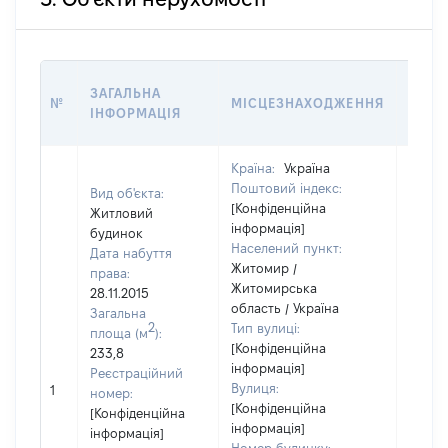
ВАРТ
ЗАГАЛЬНА
№
МІСЦЕЗНАХОДЖЕННЯ
НА Д
ІНФОРМАЦІЯ
НАБУ
Країна:
Україна
Поштовий індекс:
Вид об'єкта:
[Конфіденційна
Житловий
інформація]
будинок
Населений пункт:
Дата набуття
Житомир /
права:
Житомирська
28.11.2015
область / Україна
Загальна
2
Тип вулиці:
площа (м
):
[Конфіденційна
233,8
інформація]
Реєстраційний
Вулиця:
1
18210
номер:
[Конфіденційна
[Конфіденційна
інформація]
інформація]