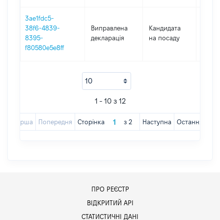
3ae1fdc5-
38f6-4839-
Виправлена
Кандидата
2016
8395-
декларація
на посаду
f80580e5e8ff
1 - 10 з 12
Перша
Попередня
Сторінка
з
2
Наступна
Остання
ПРО РЕЄСТР
ВІДКРИТИЙ АРІ
СТАТИСТИЧНІ ДАНІ