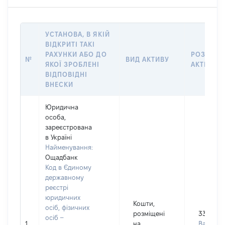
УСТАНОВА, В ЯКІЙ
ВІДКРИТІ ТАКІ
РАХУНКИ АБО ДО
РОЗМІР
№
ВИД АКТИВУ
ЯКОЇ ЗРОБЛЕНІ
АКТИВУ
ВІДПОВІДНІ
ВНЕСКИ
Юридична
особа,
зареєстрована
в Україні
Найменування:
Ощадбанк
Код в Єдиному
державному
реєстрі
юридичних
Кошти,
осіб, фізичних
розміщені
3373
осіб –
1
на
Валюта: