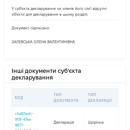
У суб'єкта декларування чи членів його сім'ї відсутні
об'єкти для декларування в цьому розділі.
Документ підписано:
ЗАЛЕВСЬКА ОЛЕНА ВАЛЕНТИНІВНА
Інші документи суб'єкта
декларування
ТИП
ТИП
КОД
ПЕРІ
ДОКУМЕНТА
ДЕКЛАРАЦІЇ
cba65adc-
9f5f-47ea-
Декларація
Щорічна
2025
9671-