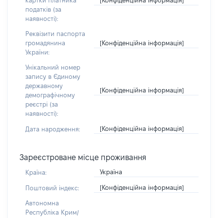
картки платника
податків (за
наявності):
Реквізити паспорта
[Конфіденційна інформація]
громадянина
України:
Унікальний номер
запису в Єдиному
державному
[Конфіденційна інформація]
демографічному
реєстрі (за
наявності):
[Конфіденційна інформація]
Дата народження:
Зареєстроване місце проживання
Україна
Країна:
[Конфіденційна інформація]
Поштовий індекс:
Автономна
Республіка Крим/