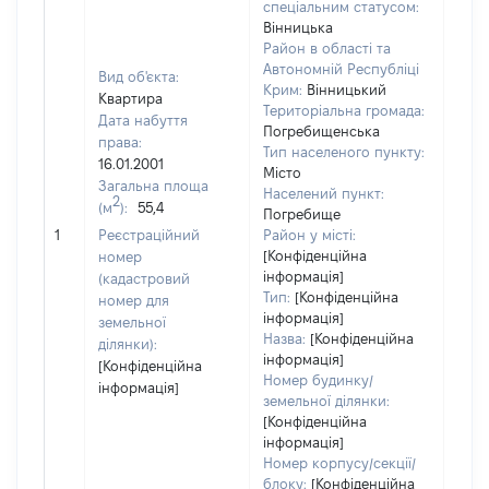
спеціальним статусом:
Вінницька
Район в області та
Автономній Республіці
Вид об'єкта:
Крим:
Вінницький
Квартира
Територіальна громада:
Дата набуття
Погребищенська
права:
Тип населеного пункту:
16.01.2001
Місто
Загальна площа
Населений пункт:
2
(м
):
55,4
Погребище
[Не 
1
Реєстраційний
Район у місті:
[Конфіденційна
номер
інформація]
(кадастровий
Тип:
[Конфіденційна
номер для
інформація]
земельної
Назва:
[Конфіденційна
ділянки):
інформація]
[Конфіденційна
Номер будинку/
інформація]
земельної ділянки:
[Конфіденційна
інформація]
Номер корпусу/секції/
блоку:
[Конфіденційна