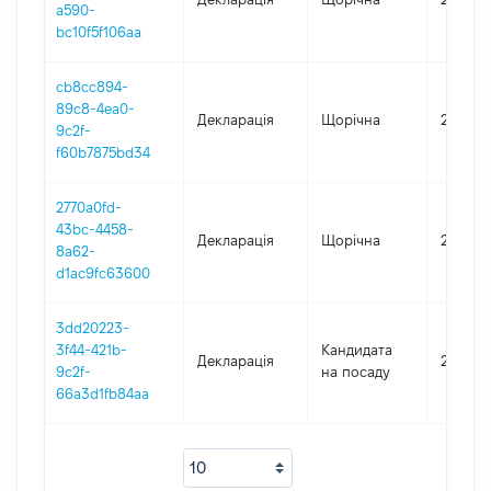
a590-
bc10f5f106aa
cb8cc894-
89c8-4ea0-
Декларація
Щорічна
2024
9c2f-
f60b7875bd34
2770a0fd-
43bc-4458-
Декларація
Щорічна
2022
8a62-
d1ac9fc63600
3dd20223-
3f44-421b-
Кандидата
Декларація
2022
9c2f-
на посаду
66a3d1fb84aa