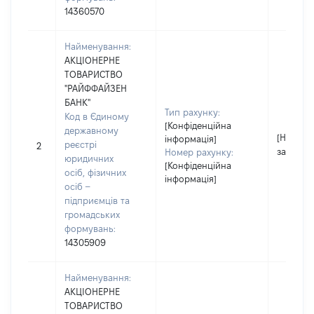
14360570
Найменування:
АКЦІОНЕРНЕ
ТОВАРИСТВО
"РАЙФФАЙЗЕН
БАНК"
Тип рахунку:
Код в Єдиному
[Конфіденційна
державному
[Не
інформація]
реєстрі
2
застосо
Номер рахунку:
юридичних
[Конфіденційна
осіб, фізичних
інформація]
осіб –
підприємців та
громадських
формувань:
14305909
Найменування:
АКЦІОНЕРНЕ
ТОВАРИСТВО