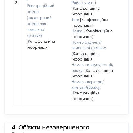
[Не 
2
Район у місті:
Реєстраційний
[Конфіденційна
номер
інформація]
(кадастровий
Тип:
[Конфіденційна
номер для
інформація]
земельної
Назва:
[Конфіденційна
ділянки):
інформація]
[Конфіденційна
Номер будинку/
інформація]
земельної ділянки:
[Конфіденційна
інформація]
Номер корпусу/секції/
блоку:
[Конфіденційна
інформація]
Номер квартири/
кімнати/гаражу:
[Конфіденційна
інформація]
4. Об'єкти незавершеного