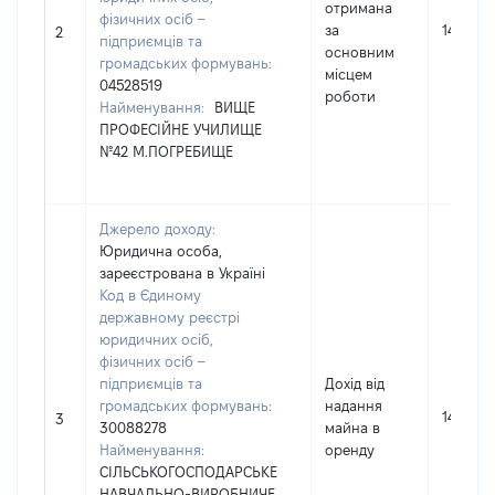
отримана
фізичних осіб –
за
140287
2
підприємців та
основним
громадських формувань:
місцем
04528519
роботи
Найменування:
ВИЩЕ
ПРОФЕСІЙНЕ УЧИЛИЩЕ
№42 М.ПОГРЕБИЩЕ
Джерело доходу:
Юридична особа,
зареєстрована в Україні
Код в Єдиному
державному реєстрі
юридичних осіб,
фізичних осіб –
підприємців та
Дохід від
громадських формувань:
надання
14907
3
30088278
майна в
Найменування:
оренду
СІЛЬСЬКОГОСПОДАРСЬКЕ
НАВЧАЛЬНО-ВИРОБНИЧЕ