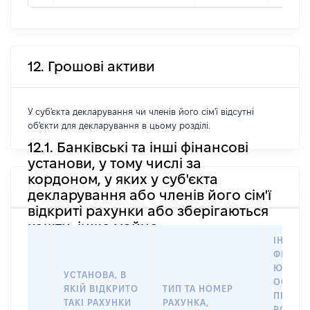
12. Грошові активи
У суб'єкта декларування чи членів його сім'ї відсутні
об'єкти для декларування в цьому розділі.
12.1. Банківські та інші фінансові
установи, у тому числі за
кордоном, у яких у суб'єкта
декларування або членів його сім'ї
відкриті рахунки або зберігаються
кошти, інше майно
ІНФОР
ФІЗИЧН
ЮРИДИ
УСТАНОВА, В
ОСОБУ,
ЯКІЙ ВІДКРИТО
ТИП ТА НОМЕР
ПРАВО
ТАКІ РАХУНКИ
РАХУНКА,
РОЗПО