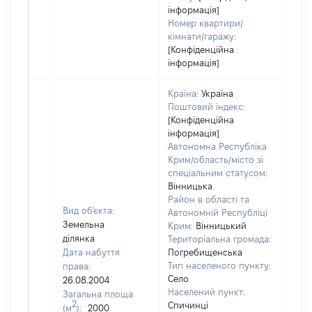
інформація]
Номер квартири/
кімнати/гаражу:
[Конфіденційна
інформація]
Країна:
Україна
Поштовий індекс:
[Конфіденційна
інформація]
Автономна Республіка
Крим/область/місто зі
спеціальним статусом:
Вінницька
Район в області та
Вид об'єкта:
Автономній Республіці
Земельна
Крим:
Вінницький
ділянка
Територіальна громада:
Дата набуття
Погребищенська
Тип населеного пункту:
права:
Село
26.08.2004
Населений пункт:
Загальна площа
2
Спичинці
(м
):
2000