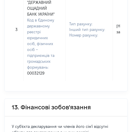
"ДЕРЖАВНИЙ
ОЩАДНИЙ
БАНК УКРАЇНИ"
Код в Єдиному
Тип рахунку:
державному
[Не
3
Інший тип рахунку:
реєстрі
застосо
Номер рахунку:
юридичних
осіб, фізичних
осіб –
підприємців та
громадських
формувань:
00032129
13. Фінансові зобов'язання
У суб'єкта декларування чи членів його сім'ї відсутні