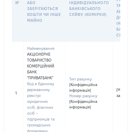
№
АБО
ІНДИВІДУАЛЬНОГО
ТАКИМ
ЗБЕРІГАЮТЬСЯ
БАНКІВСЬКОГО
АБО М
КОШТИ ЧИ ІНШЕ
СЕЙФУ (КОМІРКИ)
ДО
МАЙНО
ІНДИВ
БАНКІ
СЕЙФУ 
Найменування:
АКЦІОНЕРНЕ
ТОВАРИСТВО
КОМЕРЦІЙНИЙ
БАНК
"ПРИВАТБАНК"
Тип рахунку:
Код в Єдиному
[Конфіденційна
державному
[Не
інформація]
1
реєстрі
застосо
Номер рахунку:
юридичних
[Конфіденційна
інформація]
осіб, фізичних
осіб –
підприємців та
громадських
формувань: