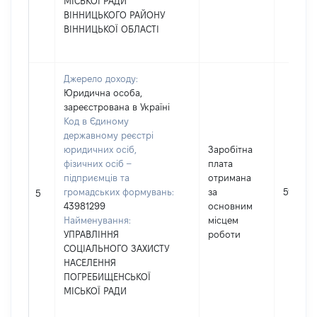
МІСЬКОЇ РАДИ
ВІННИЦЬКОГО РАЙОНУ
ВІННИЦЬКОЇ ОБЛАСТІ
Джерело доходу:
Юридична особа,
зареєстрована в Україні
Код в Єдиному
державному реєстрі
юридичних осіб,
Заробітна
фізичних осіб –
плата
підприємців та
отримана
громадських формувань:
за
59028
5
43981299
основним
Найменування:
місцем
УПРАВЛІННЯ
роботи
СОЦІАЛЬНОГО ЗАХИСТУ
НАСЕЛЕННЯ
ПОГРЕБИЩЕНСЬКОЇ
МІСЬКОЇ РАДИ