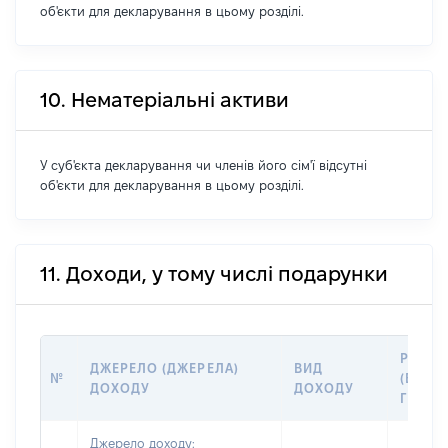
об'єкти для декларування в цьому розділі.
10. Нематеріальні активи
У суб'єкта декларування чи членів його сім'ї відсутні
об'єкти для декларування в цьому розділі.
11. Доходи, у тому числі подарунки
РОЗМІ
ДЖЕРЕЛО (ДЖЕРЕЛА)
ВИД
№
(ВАРТІ
ДОХОДУ
ДОХОДУ
ГРН
Джерело доходу: