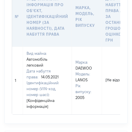
ІНФОРМАЦІЯ ПРО
НАБУТТЯ
МАРКА,
ОБʼЄКТ,
ПРАВА АБО
МОДЕЛЬ,
№
ІДЕНТИФІКАЦІЙНИЙ
ЗА
РІК
НОМЕР (ЗА
ОСТАННЬО
ВИПУСКУ
НАЯВНОСТІ), ДАТА
ГРОШОВОЮ
НАБУТТЯ ПРАВА
ОЦІНКОЮ,
ГРН
Вид майна:
Автомобіль
Марка:
легковий
DAEWOO
Дата набуття
Модель:
права:
14.05.2021
LANOS
[Не відомо]
1
Ідентифікаційний
Рік
номер (VIN-код,
випуску:
номер шасі):
2005
[Конфіденційна
інформація]