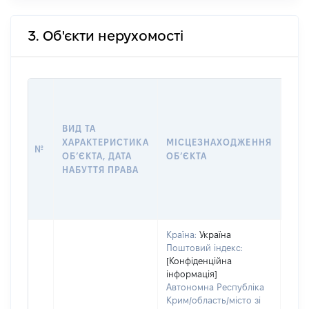
3. Об'єкти нерухомості
ВАР
ДАТ
НАБ
ВИД ТА
ПРА
ХАРАКТЕРИСТИКА
МІСЦЕЗНАХОДЖЕННЯ
№
ЗА
ОБʼЄКТА, ДАТА
ОБʼЄКТА
ОС
НАБУТТЯ ПРАВА
ГР
ОЦІ
ГРН
Країна:
Україна
Поштовий індекс:
[Конфіденційна
інформація]
Автономна Республіка
Крим/область/місто зі