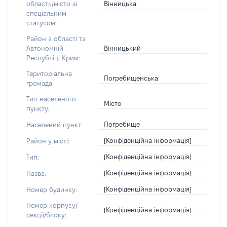
Вінницька
область/місто зі
спеціальним
статусом:
Район в області та
Вінницький
Автономній
Республіці Крим:
Територіальна
Погребищенська
громада:
Тип населеного
Місто
пункту:
Погребище
Населений пункт:
[Конфіденційна інформація]
Район у місті:
[Конфіденційна інформація]
Тип:
[Конфіденційна інформація]
Назва:
[Конфіденційна інформація]
Номер будинку:
Номер корпусу/
[Конфіденційна інформація]
секції/блоку: