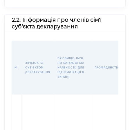
2.2. Інформація про членів сім'ї
суб'єкта декларування
П
І
Б
ПРІЗВИЩЕ, ІМʼЯ,
І
ЗВʼЯЗОК ІЗ
ПО БАТЬКОВІ (ЗА
№
СУБʼЄКТОМ
НАЯВНОСТІ) ДЛЯ
ГРОМАДЯНСТВО
У
ДЕКЛАРУВАННЯ
ІДЕНТИФІКАЦІЇ В
Д
УКРАЇНІ