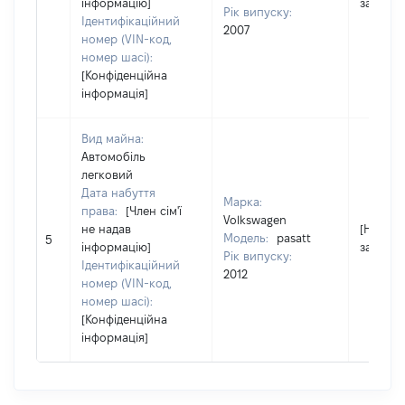
інформацію]
застосо
Рік випуску:
Ідентифікаційний
2007
номер (VIN-код,
номер шасі):
[Конфіденційна
інформація]
Вид майна:
Автомобіль
легковий
Дата набуття
Марка:
права:
[Член сім'ї
Volkswagen
не надав
[Не
Модель:
pasatt
5
інформацію]
застосо
Рік випуску:
Ідентифікаційний
2012
номер (VIN-код,
номер шасі):
[Конфіденційна
інформація]