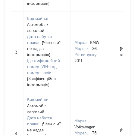
інформація]
Вид майна:
Автомобіль
легковий
Дата набуття
права:
[Член сім'ї
Марка:
BMW
не надав
Модель:
X6
[Не
3
інформацію]
Рік випуску:
застосо
Ідентифікаційний
2011
номер (VIN-код,
номер шасі):
[Конфіденційна
інформація]
Вид майна:
Автомобіль
легковий
Дата набуття
Марка:
права:
[Член сім'ї
Volkswagen
не надав
[Не
Модель:
T5
4