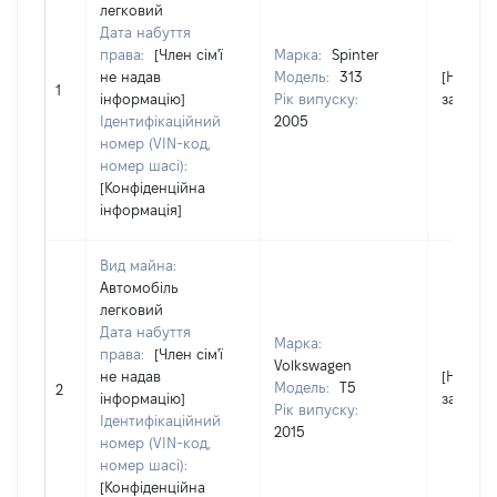
легковий
Дата набуття
права:
[Член сім'ї
Марка:
Spinter
не надав
Модель:
313
[Не
1
інформацію]
Рік випуску:
застосо
Ідентифікаційний
2005
номер (VIN-код,
номер шасі):
[Конфіденційна
інформація]
Вид майна:
Автомобіль
легковий
Дата набуття
Марка:
права:
[Член сім'ї
Volkswagen
не надав
[Не
Модель:
T5
2
інформацію]
застосо
Рік випуску:
Ідентифікаційний
2015
номер (VIN-код,
номер шасі):
[Конфіденційна