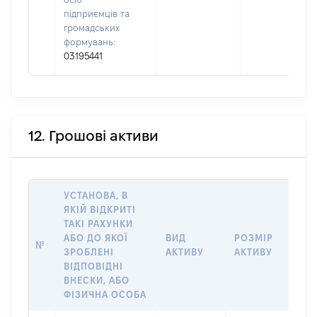
підприємців та
громадських
формувань:
03195441
12. Грошові активи
УСТАНОВА, В
ЯКІЙ ВІДКРИТІ
ТАКІ РАХУНКИ
ІН
АБО ДО ЯКОЇ
ВИД
РОЗМІР
Щ
№
ЗРОБЛЕНІ
АКТИВУ
АКТИВУ
ПР
ВІДПОВІДНІ
ОБ
ВНЕСКИ, АБО
ФІЗИЧНА ОСОБА