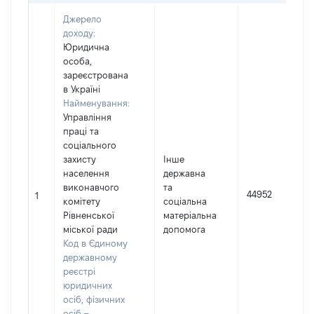
Джерело
доходу:
Юридична
особа,
зареєстрована
в Україні
Найменування:
Управління
праці та
соціального
захисту
Інше
населення
державна
виконавчого
та
44952
1
комітету
соціальна
Рівненської
матеріальна
міської ради
допомога
Код в Єдиному
державному
реєстрі
юридичних
осіб, фізичних
осіб –