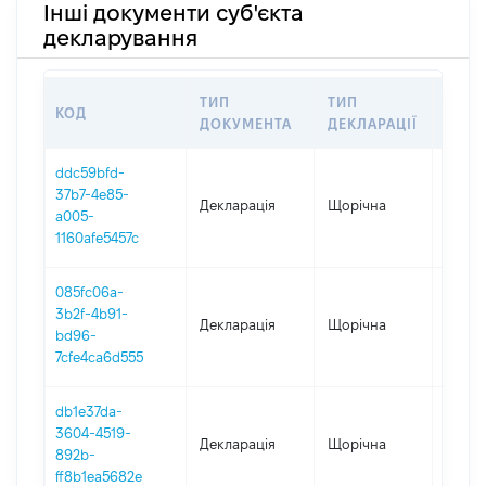
Інші документи суб'єкта
декларування
ТИП
ТИП
КОД
ПЕРІ
ДОКУМЕНТА
ДЕКЛАРАЦІЇ
ddc59bfd-
37b7-4e85-
Декларація
Щорічна
2025
a005-
1160afe5457c
085fc06a-
3b2f-4b91-
Декларація
Щорічна
2024
bd96-
7cfe4ca6d555
db1e37da-
3604-4519-
Декларація
Щорічна
2023
892b-
ff8b1ea5682e