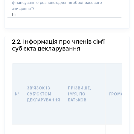
фінансуванню розповсюдження зброї масового
знищення”?
Ні
2.2. Інформація про членів сім'ї
суб'єкта декларування
ЗВ'ЯЗОК ІЗ
ПРІЗВИЩЕ,
№
СУБ'ЄКТОМ
ІМ'Я, ПО
ГРОМАДЯН
ДЕКЛАРУВАННЯ
БАТЬКОВІ