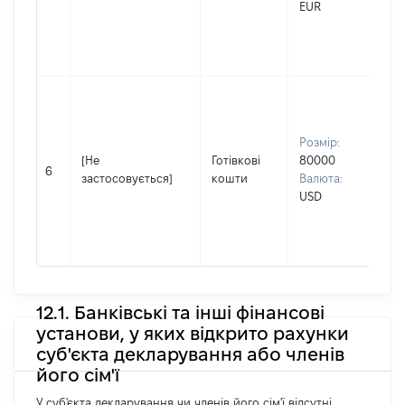
EUR
(за
ная
Ві
Вл
чо
Пр
Розмір:
Фе
[Не
Готівкові
80000
Ім'
6
застосовується]
кошти
Валюта:
По
USD
(за
ная
Ві
12.1. Банківські та інші фінансові
установи, у яких відкрито рахунки
суб'єкта декларування або членів
його сім'ї
У суб'єкта декларування чи членів його сім'ї відсутні