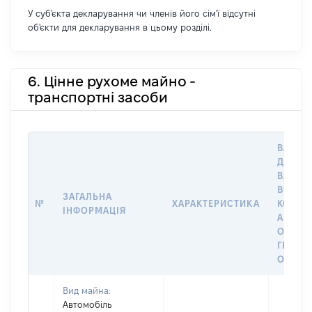
У суб'єкта декларування чи членів його сім'ї відсутні
об'єкти для декларування в цьому розділі.
6. Цінне рухоме майно -
транспортні засоби
ВАРТІС
ДАТУ Н
ВЛАСН
ВОЛОД
ЗАГАЛЬНА
№
ХАРАКТЕРИСТИКА
КОРИС
ІНФОРМАЦІЯ
АБО З
ОСТА
ГРОШ
ОЦІНК
Вид майна:
Автомобіль