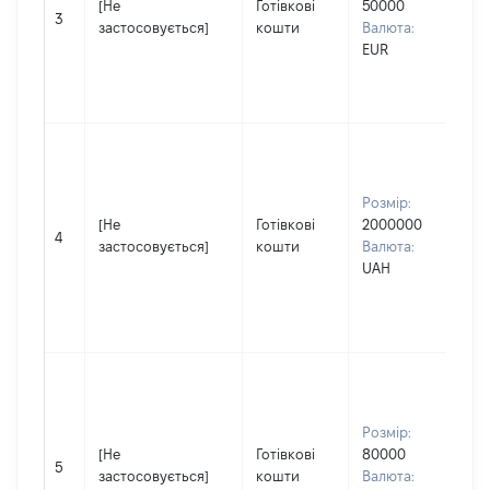
[Не
Готівкові
50000
Ім'
3
застосовується]
кошти
Валюта:
По
EUR
(за
ная
ІГ
Вл
чо
Пр
Розмір:
Фе
[Не
Готівкові
2000000
Ім'
4
застосовується]
кошти
Валюта:
По
UAH
(за
ная
Ві
Вл
чо
Пр
Розмір:
Фе
[Не
Готівкові
80000
Ім'
5
застосовується]
кошти
Валюта:
По