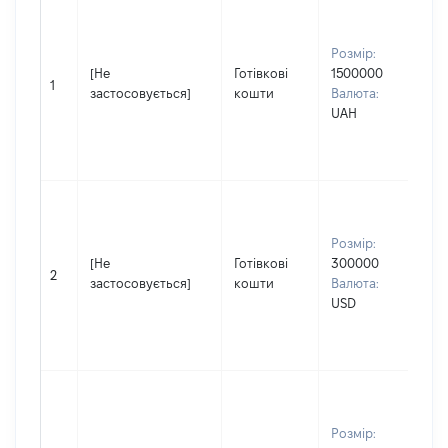
Вл
Пр
Розмір:
ФЕ
[Не
Готівкові
1500000
Ім'
1
застосовується]
кошти
Валюта:
По
UAH
(за
ная
ІГ
Вл
Пр
Розмір:
ФЕ
[Не
Готівкові
300000
Ім'
2
застосовується]
кошти
Валюта:
По
USD
(за
ная
ІГ
Вл
Пр
Розмір:
ФЕ