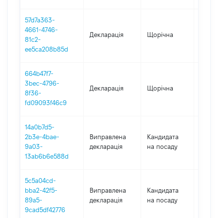
57d7a363-
4661-4746-
Декларація
Щорічна
2022
81c2-
ee5ca208b85d
664b47f7-
3bec-4796-
Декларація
Щорічна
2021
8f36-
fd09093f46c9
14a0b7d5-
2b3e-4bae-
Виправлена
Кандидата
2020
9a03-
декларація
на посаду
13ab6b6e588d
5c5a04cd-
bba2-42f5-
Виправлена
Кандидата
2020
89a5-
декларація
на посаду
9cad5df42776