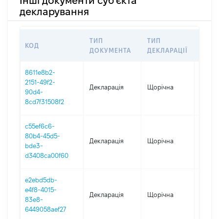
Інші документи суб'єкта
декларування
ТИП
ТИП
КОД
ПЕРІ
ДОКУМЕНТА
ДЕКЛАРАЦІЇ
8611e8b2-
2151-49f2-
Декларація
Щорічна
2025
90d4-
8cd7f31508f2
c55ef6c6-
80b4-45d5-
Декларація
Щорічна
2024
bde3-
d3408ca00f60
e2ebd5db-
e4f8-4015-
Декларація
Щорічна
2023
83e8-
6449058aef27