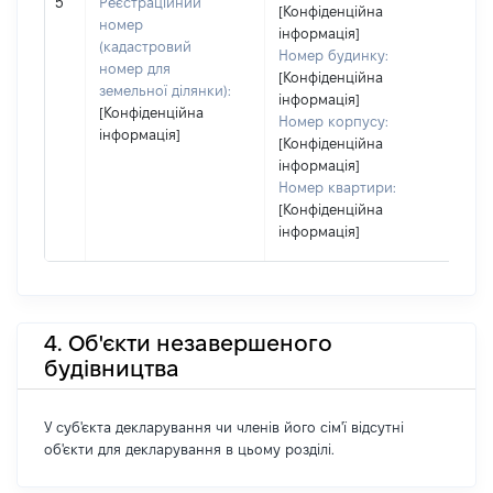
20
5
Реєстраційний
[Конфіденційна
номер
інформація]
(кадастровий
Номер будинку:
номер для
[Конфіденційна
земельної ділянки):
інформація]
[Конфіденційна
Номер корпусу:
інформація]
[Конфіденційна
інформація]
Номер квартири:
[Конфіденційна
інформація]
4. Об'єкти незавершеного
будівництва
У суб'єкта декларування чи членів його сім'ї відсутні
об'єкти для декларування в цьому розділі.