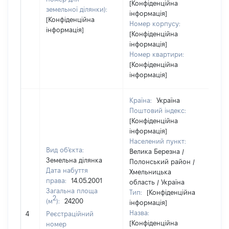
[Конфіденційна
земельної ділянки):
інформація]
[Конфіденційна
Номер корпусу:
інформація]
[Конфіденційна
інформація]
Номер квартири:
[Конфіденційна
інформація]
Країна:
Україна
Поштовий індекс:
[Конфіденційна
інформація]
Населений пункт:
Вид об'єкта:
Велика Березна /
Земельна ділянка
Полонський район /
Дата набуття
Хмельницька
права:
14.05.2001
область / Україна
Загальна площа
Тип:
[Конфіденційна
2
(м
):
24200
інформація]
Назва:
[Н
4
Реєстраційний
[Конфіденційна
номер