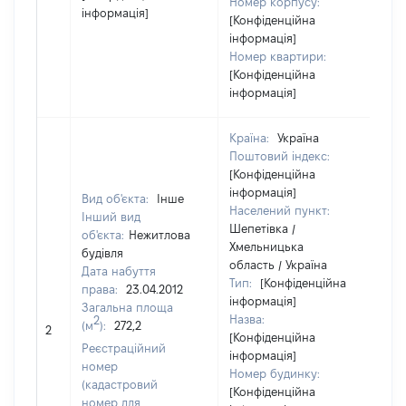
Номер корпусу:
інформація]
[Конфіденційна
інформація]
Номер квартири:
[Конфіденційна
інформація]
Країна:
Україна
Поштовий індекс:
[Конфіденційна
інформація]
Вид об'єкта:
Інше
Населений пункт:
Інший вид
Шепетівка /
об'єкта:
Нежитлова
Хмельницька
будівля
область / Україна
Дата набуття
Тип:
[Конфіденційна
права:
23.04.2012
інформація]
Загальна площа
Назва:
2
(м
):
272,2
[Н
2
[Конфіденційна
Реєстраційний
інформація]
номер
Номер будинку:
(кадастровий
[Конфіденційна
номер для