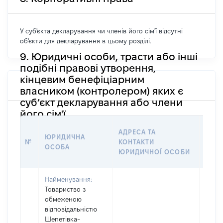
У суб'єкта декларування чи членів його сім'ї відсутні
об'єкти для декларування в цьому розділі.
9. Юридичні особи, трасти або інші
подібні правові утворення,
кінцевим бенефіціарним
власником (контролером) яких є
суб’єкт декларування або члени
його сім'ї
ІНФ
АДРЕСА ТА
ЮРИДИЧНА
ПРО 
№
КОНТАКТИ
ОСОБА
ЯКОЇ
ЮРИДИЧНОЇ ОСОБИ
СТО
Найменування:
Товариство з
обмеженою
відповідальністю
Шепетівка-