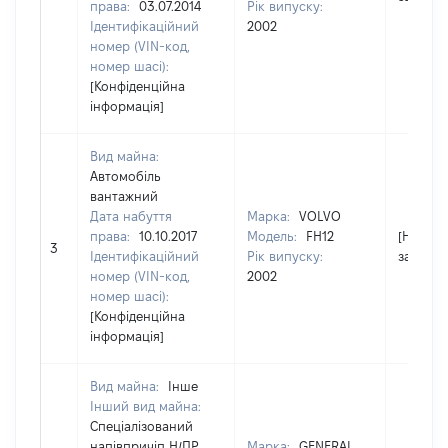
права:
03.07.2014
Рік випуску:
Ідентифікаційний
2002
номер (VIN-код,
номер шасі):
[Конфіденційна
інформація]
Вид майна:
Автомобіль
вантажний
Дата набуття
Марка:
VOLVO
права:
10.10.2017
Модель:
FH12
[Не
3
Ідентифікаційний
Рік випуску:
застосо
номер (VIN-код,
2002
номер шасі):
[Конфіденційна
інформація]
Вид майна:
Інше
Інший вид майна:
Спеціалізований
напівпричіп Н/ПР
Марка:
GENERAL