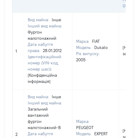
ОЦІНК
Вид майна:
Інше
Інший вид майна:
Фургон
малотонажний
Марка:
FIAT
Дата набуття
Модель:
Dukato
[Не
права:
28.01.2012
1
Рік випуску:
застосо
Ідентифікаційний
2005
номер (VIN-код,
номер шасі):
[Конфіденційна
інформація]
Вид майна:
Інше
Інший вид майна:
Загальний
вантажний
фургон
Марка:
малотонажний-В
PEUGEOT
[Не
Дата набуття
Модель:
EXPERT
2
застосо