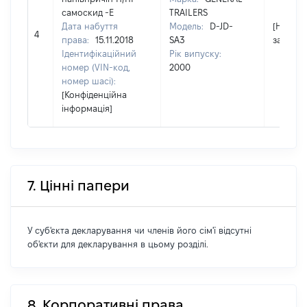
самоскид -Е
TRAILERS
Дата набуття
Модель:
D-JD-
[Не
4
права:
15.11.2018
SA3
застосо
Ідентифікаційний
Рік випуску:
номер (VIN-код,
2000
номер шасі):
[Конфіденційна
інформація]
7. Цінні папери
У суб'єкта декларування чи членів його сім'ї відсутні
об'єкти для декларування в цьому розділі.
8. Корпоративні права