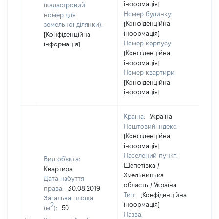
інформація]
(кадастровий
Номер будинку:
номер для
[Конфіденційна
земельної ділянки):
інформація]
[Конфіденційна
Номер корпусу:
інформація]
[Конфіденційна
інформація]
Номер квартири:
[Конфіденційна
інформація]
Країна:
Україна
Поштовий індекс:
[Конфіденційна
інформація]
Населений пункт:
Вид об'єкта:
Шепетівка /
Квартира
Хмельницька
Дата набуття
область / Україна
права:
30.08.2019
Тип:
[Конфіденційна
Загальна площа
інформація]
2
(м
):
50
Назва: