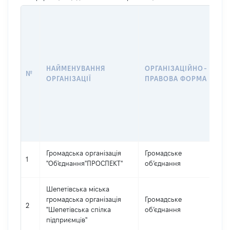
КО
Є
Д
РЕ
Ю
НАЙМЕНУВАННЯ
ОРГАНІЗАЦІЙНО-
ОС
№
ОРГАНІЗАЦІЇ
ПРАВОВА ФОРМА
ФІ
ОС
ПІ
ТА
Г
Ф
Громадська організація
Громадське
36
1
"Об'єднання"ПРОСПЕКТ"
об’єднання
Шепетівська міська
громадська організація
Громадське
26
2
"Шепетівська спілка
об’єднання
підприємців"