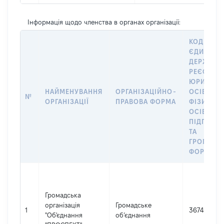
Інформація щодо членства в органах організації:
КОД В
ЄДИНОМ
ДЕРЖАВН
РЕЄСТРІ
ЮРИДИЧ
НАЙМЕНУВАННЯ
ОРГАНІЗАЦІЙНО-
ОСІБ,
№
ОРГАНІЗАЦІЇ
ПРАВОВА ФОРМА
ФІЗИЧНИ
ОСІБ –
ПІДПРИЄ
ТА
ГРОМАДС
ФОРМУВА
Громадська
організація
Громадське
1
36745232
"Об'єднання
об’єднання