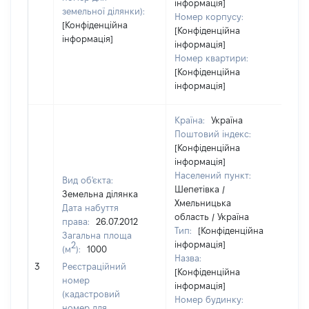
інформація]
земельної ділянки):
Номер корпусу:
[Конфіденційна
[Конфіденційна
інформація]
інформація]
Номер квартири:
[Конфіденційна
інформація]
Країна:
Україна
Поштовий індекс:
[Конфіденційна
інформація]
Населений пункт:
Вид об'єкта:
Шепетівка /
Земельна ділянка
Хмельницька
Дата набуття
область / Україна
права:
26.07.2012
Тип:
[Конфіденційна
Загальна площа
інформація]
2
(м
):
1000
Назва:
[Н
3
Реєстраційний
[Конфіденційна
номер
інформація]
(кадастровий
Номер будинку:
номер для