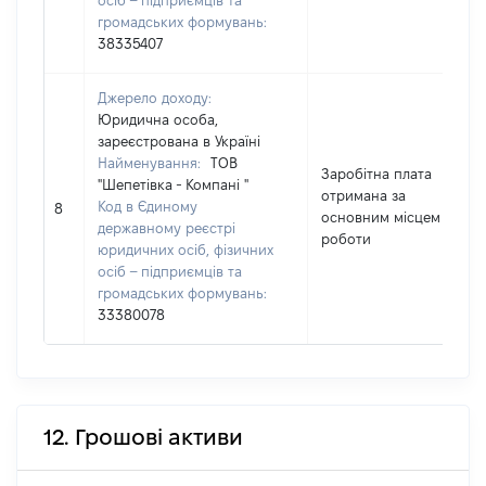
осіб – підприємців та
громадських формувань:
38335407
Джерело доходу:
Юридична особа,
зареєстрована в Україні
Найменування:
ТОВ
Заробітна плата
"Шепетівка - Компані "
отримана за
Код в Єдиному
8
основним місцем
державному реєстрі
роботи
юридичних осіб, фізичних
осіб – підприємців та
громадських формувань:
33380078
12. Грошові активи