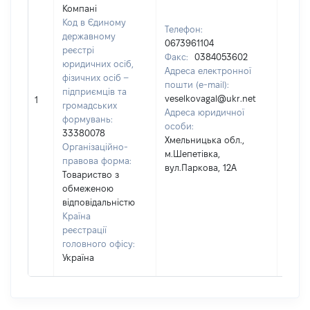
Компані
Код в Єдиному
Телефон:
державному
0673961104
реєстрі
Факс:
0384053602
Прізв
юридичних осіб,
Адреса електронної
Весе
фізичних осіб –
пошти (e-mail):
Ім'я:
підприємців та
veselkovagal@ukr.net
По ба
1
громадських
Адреса юридичної
(за
формувань:
особи:
наявн
33380078
Хмельницька обл.,
Петрі
Організаційно-
м.Шепетівка,
правова форма:
вул.Паркова, 12А
Товариство з
обмеженою
відповідальністю
Країна
реєстрації
головного офісу:
Україна