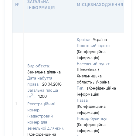
ЗАГАЛЬНА
П
№
МІСЦЕЗНАХОДЖЕННЯ
ІНФОРМАЦІЯ
З
О
Г
О
Країна:
Україна
Поштовий індекс:
[Конфіденційна
інформація]
Населений пункт:
Вид об'єкта:
Шепетівка /
Земельна ділянка
Хмельницька
Дата набуття
область / Україна
права:
20.04.2016
Тип:
[Конфіденційна
Загальна площа
інформація]
2
(м
):
1200
Назва:
[Н
1
Реєстраційний
[Конфіденційна
номер
інформація]
(кадастровий
Номер будинку:
номер для
[Конфіденційна
земельної ділянки):
інформація]
[Конфіденційна