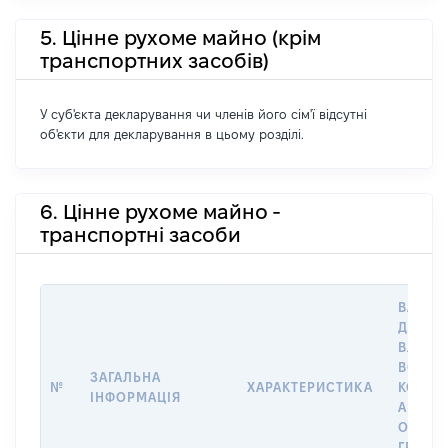
5. Цінне рухоме майно (крім
транспортних засобів)
У суб'єкта декларування чи членів його сім'ї відсутні
об'єкти для декларування в цьому розділі.
6. Цінне рухоме майно -
транспортні засоби
ВАРТІС
ДАТУ Н
ВЛАСН
ВОЛОД
ЗАГАЛЬНА
№
ХАРАКТЕРИСТИКА
КОРИС
ІНФОРМАЦІЯ
АБО З
ОСТА
ГРОШ