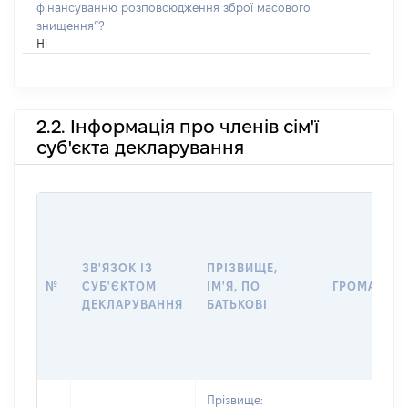
фінансуванню розповсюдження зброї масового
знищення”?
Ні
2.2. Інформація про членів сім'ї
суб'єкта декларування
ЗВ'ЯЗОК ІЗ
ПРІЗВИЩЕ,
№
СУБ'ЄКТОМ
ІМ'Я, ПО
ГРОМАДЯН
ДЕКЛАРУВАННЯ
БАТЬКОВІ
Прізвище: