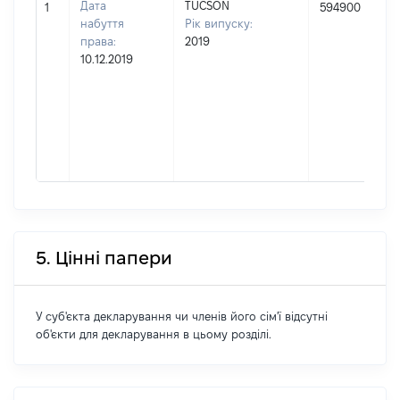
Дата
TUCSON
1
594900
набуття
Рік випуску:
права:
2019
10.12.2019
5. Цінні папери
У суб'єкта декларування чи членів його сім'ї відсутні
об'єкти для декларування в цьому розділі.