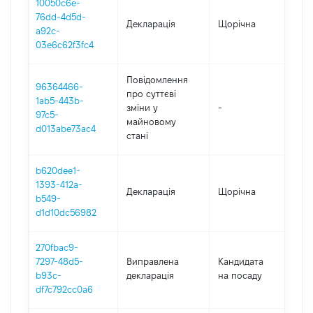
10050c6e-
76dd-4d5d-
Декларація
Щорічна
20
a92c-
03e6c62f3fc4
Повідомлення
96364466-
про суттєві
1ab5-443b-
зміни y
-
20
97c5-
майновому
d013abe73ac4
стані
b620dee1-
1393-412a-
Декларація
Щорічна
20
b549-
d1d10dc56982
270fbac9-
7297-48d5-
Виправлена
Кандидата
20
b93c-
декларація
на посаду
df7c792cc0a6