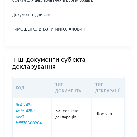
об'єкти для декларування в цьому розділі.
Документ підписано:
ТИМОШЕНКО ВІТАЛІЙ МИКОЛАЙОВИЧ
Інші документи суб'єкта
декларування
ТИП
ТИП
КОД
П
ДОКУМЕНТА
ДЕКЛАРАЦІЇ
9c4f246d-
4b7e-429c-
Виправлена
Щорічна
20
bae7-
декларація
fc557866026e