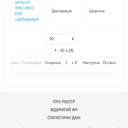
1e67ecb7-
7883-4902-
Декларація
Щорічна
20
875f-
ca855d9e5e9f
1 - 10 з 25
Перша
Попередня
Сторінка
з
3
Наступна
Остання
ПРО РЕЄСТР
ВІДКРИТИЙ АРІ
СТАТИСТИЧНІ ДАНІ