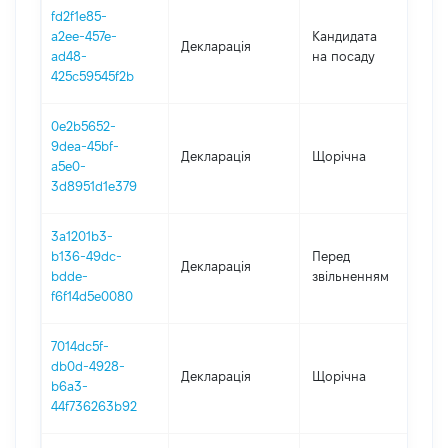
fd2f1e85-
a2ee-457e-
Кандидата
Декларація
20
ad48-
на посаду
425c59545f2b
0e2b5652-
9dea-45bf-
Декларація
Щорічна
20
a5e0-
3d8951d1e379
3a1201b3-
01
b136-49dc-
Перед
Декларація
-
bdde-
звільненням
06
f6f14d5e0080
7014dc5f-
db0d-4928-
Декларація
Щорічна
20
b6a3-
44f736263b92