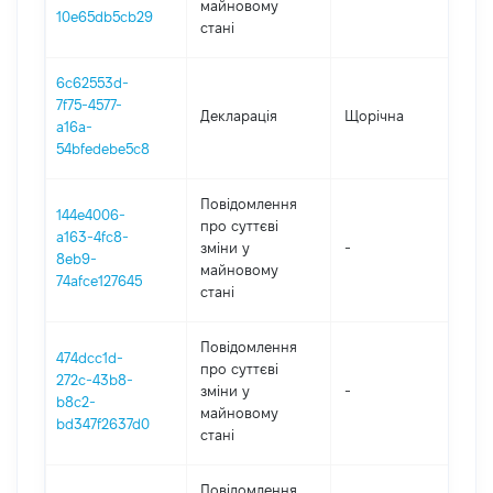
майновому
10e65db5cb29
стані
6c62553d-
7f75-4577-
Декларація
Щорічна
202
a16a-
54bfedebe5c8
Повідомлення
144e4006-
про суттєві
a163-4fc8-
зміни y
-
202
8eb9-
майновому
74afce127645
стані
Повідомлення
474dcc1d-
про суттєві
272c-43b8-
зміни y
-
202
b8c2-
майновому
bd347f2637d0
стані
Повідомлення