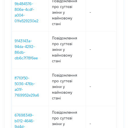
Повідомлення
9b484576-
про суттєві
806e-4cdf-
зміни y
-
202
a004-
майновому
01fe529230e2
стані
Повідомлення
9143143a-
про суттєві
94da-4292-
зміни y
-
202
86db-
майновому
db6c7f78f6ee
стані
Повідомлення
ff710f50-
про суттєві
5036-476b-
зміни y
-
202
a01f-
майновому
7169952e29a6
стані
Повідомлення
67698349-
про суттєві
b012-4646-
зміни y
-
202
9d4d-