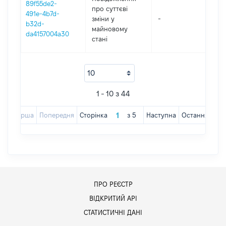
89f55de2-
про суттєві
491e-4b7d-
зміни y
-
202
b32d-
майновому
da4157004a30
стані
1 - 10 з 44
Перша
Попередня
Сторінка
з
5
Наступна
Остання
ПРО РЕЄСТР
ВІДКРИТИЙ АРІ
СТАТИСТИЧНІ ДАНІ