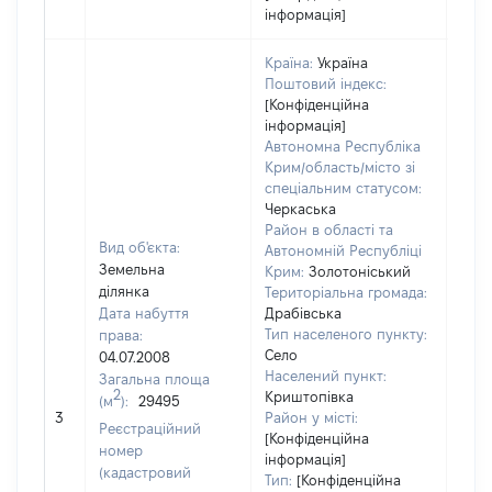
інформація]
Країна:
Україна
Поштовий індекс:
[Конфіденційна
інформація]
Автономна Республіка
Крим/область/місто зі
спеціальним статусом:
Черкаська
Район в області та
Вид об'єкта:
Автономній Республіці
Земельна
Крим:
Золотоніський
ділянка
Територіальна громада:
Дата набуття
Драбівська
Тип населеного пункту:
права:
Село
04.07.2008
Населений пункт:
Загальна площа
2
Криштопівка
(м
):
29495
[Не
3
Район у місті:
заст
Реєстраційний
[Конфіденційна
номер
інформація]
(кадастровий
Тип:
[Конфіденційна