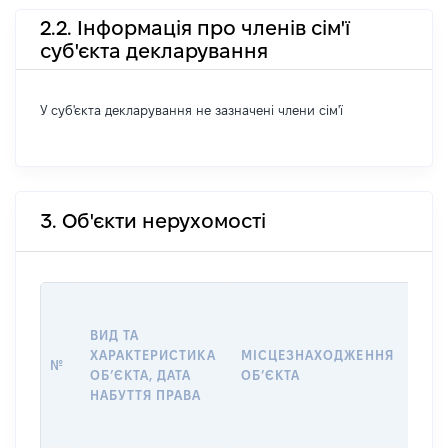
2.2. Інформація про членів сім'ї
суб'єкта декларування
У суб'єкта декларування не зазначені члени сім'ї
3. Об'єкти нерухомості
ВАР
ВИД ТА
ДАТ
ХАРАКТЕРИСТИКА
МІСЦЕЗНАХОДЖЕННЯ
ПРА
№
ОБʼЄКТА, ДАТА
ОБʼЄКТА
ОС
НАБУТТЯ ПРАВА
ГР
ОЦІ