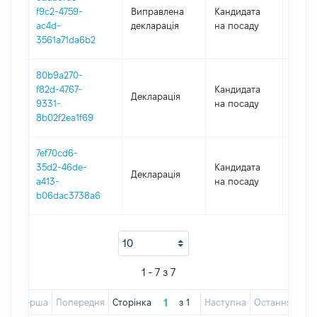
f9c2-4759-
Виправлена
Кандидата
2020
ac4d-
декларація
на посаду
3561a71da6b2
80b9a270-
f82d-4767-
Кандидата
Декларація
2020
9331-
на посаду
8b02f2ea1f69
7ef70cd6-
35d2-46de-
Кандидата
Декларація
2019
a413-
на посаду
b06dac3738a6
1 - 7 з 7
Перша
Попередня
Сторінка
з
1
Наступна
Остання