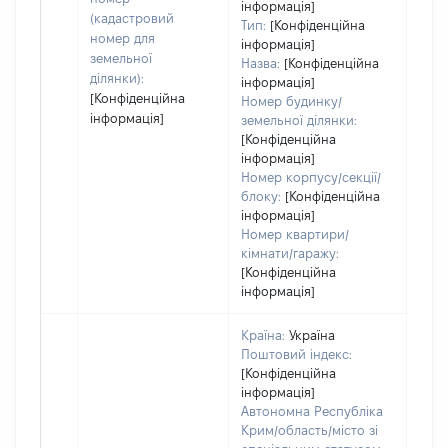
інформація]
(кадастровий
Тип:
[Конфіденційна
номер для
інформація]
земельної
Назва:
[Конфіденційна
ділянки):
інформація]
[Конфіденційна
Номер будинку/
інформація]
земельної ділянки:
[Конфіденційна
інформація]
Номер корпусу/секції/
блоку:
[Конфіденційна
інформація]
Номер квартири/
кімнати/гаражу:
[Конфіденційна
інформація]
Країна:
Україна
Поштовий індекс:
[Конфіденційна
інформація]
Автономна Республіка
Крим/область/місто зі