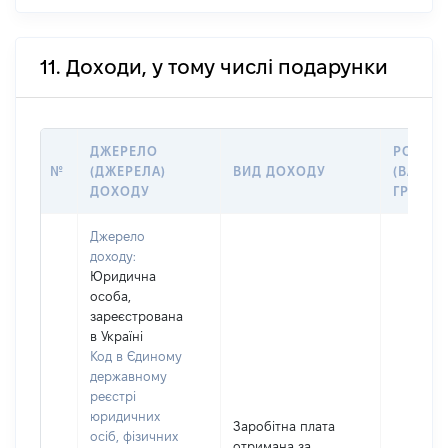
11. Доходи, у тому числі подарунки
ДЖЕРЕЛО
РОЗМІ
№
(ДЖЕРЕЛА)
ВИД ДОХОДУ
(ВАРТІС
ДОХОДУ
ГРН
Джерело
доходу:
Юридична
особа,
зареєстрована
в Україні
Код в Єдиному
державному
реєстрі
юридичних
Заробітна плата
осіб, фізичних
отримана за