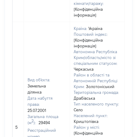
кімнати/гаражу:
[Конфіденційна
інформація]
Країна:
Україна
Поштовий індекс:
[Конфіденційна
інформація]
Автономна Республіка
Крим/область/місто зі
спеціальним статусом:
Черкаська
Район в області та
Вид об'єкта:
Автономній Республіці
Земельна
Крим:
Золотоніський
ділянка
Територіальна громада:
Дата набуття
Драбівська
Тип населеного пункту:
права:
Село
25.07.2001
Населений пункт:
Загальна площа
2
Криштопівка
(м
):
29494
[Не
5
Район у місті:
заст
Реєстраційний
[Конфіденційна
номер