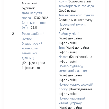
Крим:
Золотоніський
Житловий
Територіальна громада:
будинок
Драбівська
Дата набуття
Тип населеного пункту:
права:
17.02.2012
Селище міського типу
Загальна площа
Населений пункт:
2
(м
):
58,0
Драбів
[Не
2
Реєстраційний
Район у місті:
заст
[Конфіденційна
номер
інформація]
(кадастровий
Тип:
[Конфіденційна
номер для
інформація]
земельної
Назва:
[Конфіденційна
ділянки):
інформація]
[Конфіденційна
Номер будинку/
інформація]
земельної ділянки:
[Конфіденційна
інформація]
Номер корпусу/секції/
блоку:
[Конфіденційна
інформація]
Номер квартири/
кімнати/гаражу:
[Конфіденційна