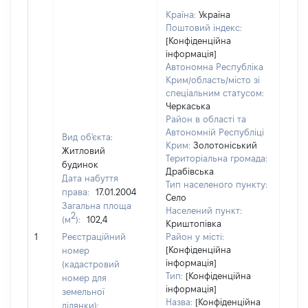
Країна:
Україна
Поштовий індекс:
[Конфіденційна
інформація]
Автономна Республіка
Крим/область/місто зі
спеціальним статусом:
Черкаська
Район в області та
Автономній Республіці
Вид об'єкта:
Крим:
Золотоніський
Житловий
Територіальна громада:
будинок
Драбівська
Дата набуття
Тип населеного пункту:
права:
17.01.2004
Село
Загальна площа
Населений пункт:
2
(м
):
102,4
Криштопівка
[Не
1
Реєстраційний
Район у місті:
заст
[Конфіденційна
номер
інформація]
(кадастровий
Тип:
[Конфіденційна
номер для
інформація]
земельної
Назва:
[Конфіденційна
ділянки):