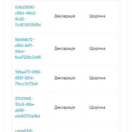
0dbd3690-
c89d-46b2-
Декларація
Щорічна
2025
9cd2-
11c80363845d
9b644b72-
ef8d-4df1-
Декларація
Щорічна
2024
95ce-
6ad7229c2d46
198ae717-0f86-
436f-921e-
Декларація
Щорічна
2023
71bcc7cf72d4
37c01442-
30c6-4f4a-
Декларація
Щорічна
2021
a548-
e1b90731a58d
cdda67a5-