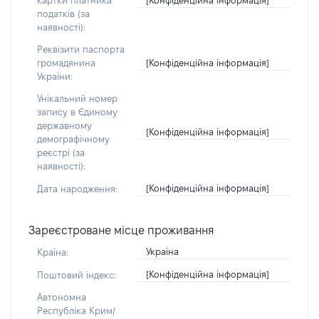
картки платника
податків (за
наявності):
Реквізити паспорта
[Конфіденційна інформація]
громадянина
України:
Унікальний номер
запису в Єдиному
державному
[Конфіденційна інформація]
демографічному
реєстрі (за
наявності):
[Конфіденційна інформація]
Дата народження:
Зареєстроване місце проживання
Україна
Країна:
[Конфіденційна інформація]
Поштовий індекс:
Автономна
Республіка Крим/