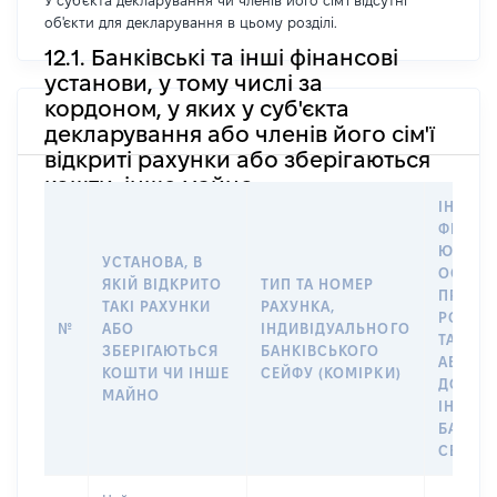
У суб'єкта декларування чи членів його сім'ї відсутні
об'єкти для декларування в цьому розділі.
12.1. Банківські та інші фінансові
установи, у тому числі за
кордоном, у яких у суб'єкта
декларування або членів його сім'ї
відкриті рахунки або зберігаються
кошти, інше майно
ІНФОР
ФІЗИЧН
ЮРИДИ
УСТАНОВА, В
ОСОБУ,
ЯКІЙ ВІДКРИТО
ТИП ТА НОМЕР
ПРАВО
ТАКІ РАХУНКИ
РАХУНКА,
РОЗПО
№
АБО
ІНДИВІДУАЛЬНОГО
ТАКИМ
ЗБЕРІГАЮТЬСЯ
БАНКІВСЬКОГО
АБО М
КОШТИ ЧИ ІНШЕ
СЕЙФУ (КОМІРКИ)
ДО
МАЙНО
ІНДИВ
БАНКІ
СЕЙФУ 