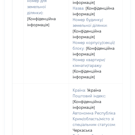
номер для
інформація]
земельної
Назва:
[Конфіденційна
ділянки):
інформація]
[Конфіденційна
Номер будинку/
інформація]
земельної ділянки:
[Конфіденційна
інформація]
Номер корпусу/секції/
блоку:
[Конфіденційна
інформація]
Номер квартири/
кімнати/гаражу:
[Конфіденційна
інформація]
Країна:
Україна
Поштовий індекс:
[Конфіденційна
інформація]
Автономна Республіка
Крим/область/місто зі
спеціальним статусом:
Черкаська