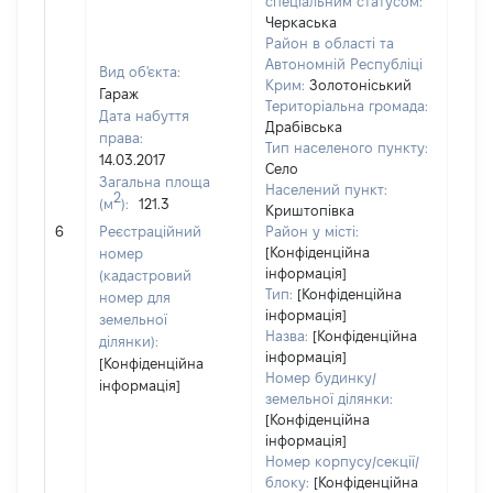
спеціальним статусом:
Черкаська
Район в області та
Автономній Республіці
Вид об'єкта:
Крим:
Золотоніський
Гараж
Територіальна громада:
Дата набуття
Драбівська
права:
Тип населеного пункту:
14.03.2017
Село
Загальна площа
Населений пункт:
2
(м
):
121.3
Криштопівка
[Не
6
Реєстраційний
Район у місті:
заст
[Конфіденційна
номер
інформація]
(кадастровий
Тип:
[Конфіденційна
номер для
інформація]
земельної
Назва:
[Конфіденційна
ділянки):
інформація]
[Конфіденційна
Номер будинку/
інформація]
земельної ділянки:
[Конфіденційна
інформація]
Номер корпусу/секції/
блоку:
[Конфіденційна