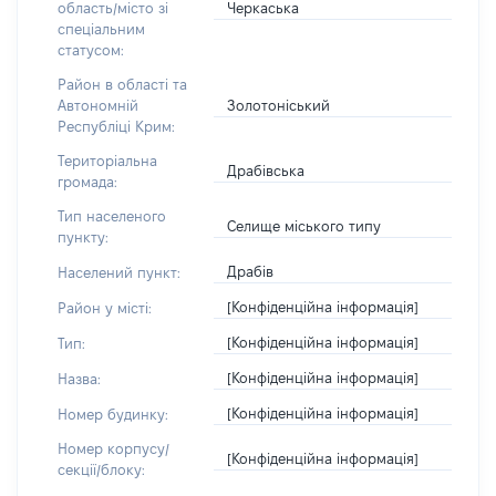
Черкаська
область/місто зі
спеціальним
статусом:
Район в області та
Золотоніський
Автономній
Республіці Крим:
Територіальна
Драбівська
громада:
Тип населеного
Селище міського типу
пункту:
Драбів
Населений пункт:
[Конфіденційна інформація]
Район у місті:
[Конфіденційна інформація]
Тип:
[Конфіденційна інформація]
Назва:
[Конфіденційна інформація]
Номер будинку:
Номер корпусу/
[Конфіденційна інформація]
секції/блоку: