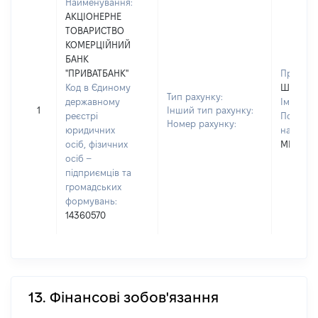
Найменування:
АКЦІОНЕРНЕ
ТОВАРИСТВО
КОМЕРЦІЙНИЙ
БАНК
"ПРИВАТБАНК"
Прізвищ
Код в Єдиному
ШЕВЧЕН
Тип рахунку:
державному
Ім'я:
ГА
1
Інший тип рахунку:
реєстрі
По батьк
Номер рахунку:
юридичних
наявност
осіб, фізичних
МИКОЛА
осіб –
підприємців та
громадських
формувань:
14360570
13. Фінансові зобов'язання