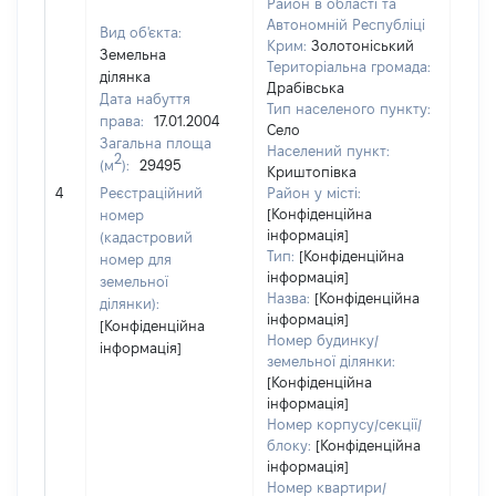
Район в області та
Автономній Республіці
Вид об'єкта:
Крим:
Золотоніський
Земельна
Територіальна громада:
ділянка
Драбівська
Дата набуття
Тип населеного пункту:
права:
17.01.2004
Село
Загальна площа
Населений пункт:
2
(м
):
29495
Криштопівка
[Не
4
Реєстраційний
Район у місті:
заст
[Конфіденційна
номер
інформація]
(кадастровий
Тип:
[Конфіденційна
номер для
інформація]
земельної
Назва:
[Конфіденційна
ділянки):
інформація]
[Конфіденційна
Номер будинку/
інформація]
земельної ділянки:
[Конфіденційна
інформація]
Номер корпусу/секції/
блоку:
[Конфіденційна
інформація]
Номер квартири/