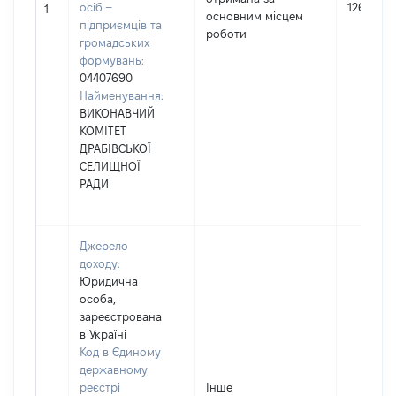
осіб –
126137
1
основним місцем
підприємців та
роботи
громадських
формувань:
04407690
Найменування:
ВИКОНАВЧИЙ
КОМІТЕТ
ДРАБІВСЬКОЇ
СЕЛИЩНОЇ
РАДИ
Джерело
доходу:
Юридична
особа,
зареєстрована
в Україні
Код в Єдиному
державному
реєстрі
Інше