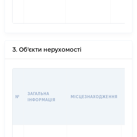
3. Об'єкти нерухомості
ВАРТ
ДАТУ
НАБУ
ЗАГАЛЬНА
ПРАВ
№
МІСЦЕЗНАХОДЖЕННЯ
ІНФОРМАЦІЯ
ЗА
ОСТ
ГРО
ОЦІ