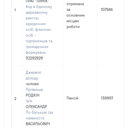
ПРАТ "ЛИНІК"
отримана
Код в Єдиному
за
107944
1
державному
основним
реєстрі
місцем
юридичних
роботи
осіб, фізичних
осіб –
підприємців та
громадських
формувань:
32292929
Джерело
доходу:
чоловік
Прізвище:
РОДКІН
Пенсія
138997
2
Ім'я:
ОЛЕКСАНДР
По батькові (за
наявності):
ВАСИЛЬОВИЧ