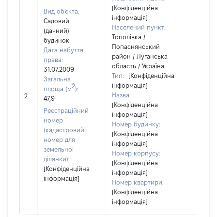
[Конфіденційна
Вид об'єкта:
інформація]
Садовий
Населений пункт:
(дачний)
Тополівка /
будинок
Попаснянський
Дата набуття
район / Луганська
права:
область / Україна
31.07.2009
Тип:
[Конфіденційна
Загальна
інформація]
2
площа (м
):
Назва:
35075
2
47,9
[Конфіденційна
Реєстраційний
інформація]
номер
Номер будинку:
(кадастровий
[Конфіденційна
номер для
інформація]
земельної
Номер корпусу:
ділянки):
[Конфіденційна
[Конфіденційна
інформація]
інформація]
Номер квартири:
[Конфіденційна
інформація]