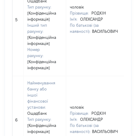
Ощадбанк
юр
Тип рахунку:
чоловік
фі
[Конфіденційна
Прізвище:
РОДКІН
пі
інформація]
Ім'я:
ОЛЕКСАНДР
5
гр
Інший тип
По батькові (за
05
рахунку:
наявності):
ВАСИЛЬОВИЧ
На
[Конфіденційна
Ко
інформація]
пі
Номер
"Л
рахунку:
шл
[Конфіденційна
інформація]
Найменування
Юр
банку або
за
іншої
Ко
фінансової
де
установи:
чоловік
юр
Ощадбанк
Прізвище:
РОДКІН
фі
Тип рахунку:
Ім'я:
ОЛЕКСАНДР
пі
6
[Конфіденційна
По батькові (за
гр
інформація]
наявності):
ВАСИЛЬОВИЧ
31