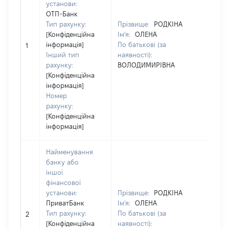
установи:
ОТП-Банк
Тип рахунку:
Прізвище:
РОДКІНА
[Конфіденційна
Ім'я:
ОЛЕНА
інформація]
По батькові (за
[Н
1
Інший тип
наявності):
рахунку:
ВОЛОДИМИРІВНА
[Конфіденційна
інформація]
Номер
рахунку:
[Конфіденційна
інформація]
Найменування
банку або
іншої
фінансової
установи:
Прізвище:
РОДКІНА
Пр
ПриватБанк
Ім'я:
ОЛЕНА
Ім
Тип рахунку:
По батькові (за
По
2
[Конфіденційна
наявності):
на