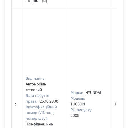
інформація]
Вид майна:
Автомобіль
легковий
Марка:
HYUNDAI
Дата набуття
Модель:
права:
23.10.2008
TUCSON
[Не від
2
Ідентифікаційний
Рік випуску:
номер (VIN-код,
2008
номер шасі):
[Конфіденційна