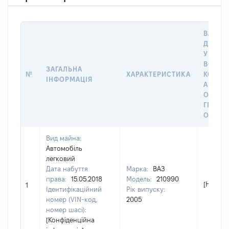
ВАРТІС
ДАТУ 
У ВЛАС
ВОЛОД
ЗАГАЛЬНА
№
ХАРАКТЕРИСТИКА
КОРИС
ІНФОРМАЦІЯ
АБО З
ОСТА
ГРОШ
ОЦІНК
Вид майна:
Автомобіль
легковий
Дата набуття
Марка:
ВАЗ
права:
15.05.2018
Модель:
210990
[Не від
1
Ідентифікаційний
Рік випуску:
номер (VIN-код,
2005
номер шасі):
[Конфіденційна