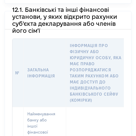
12.1. Банківські та інші фінансові
установи, у яких відкрито рахунки
суб'єкта декларування або членів
його сім'ї
ІНФОРМАЦІЯ ПРО
ФІЗИЧНУ АБО
І
ЮРИДИЧНУ ОСОБУ, ЯКА
Ф
МАЄ ПРАВО
Ю
ЗАГАЛЬНА
РОЗПОРЯДЖАТИСЯ
№
В
ІНФОРМАЦІЯ
ТАКИМ РАХУНКОМ АБО
ІМ
МАЄ ДОСТУП ДО
Д
ІНДИВІДУАЛЬНОГО
ЧЛ
БАНКІВСЬКОГО СЕЙФУ
(КОМІРКИ)
Найменування
банку або
іншої
фінансової