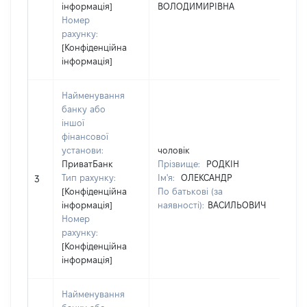
інформація]
ВОЛОДИМИРІВНА
В
Номер
рахунку:
[Конфіденційна
інформація]
Найменування
банку або
іншої
фінансової
установи:
чоловік
чо
ПриватБанк
Прізвище:
РОДКІН
Пр
Тип рахунку:
Ім'я:
ОЛЕКСАНДР
Ім
3
[Конфіденційна
По батькові (за
По
інформація]
наявності):
ВАСИЛЬОВИЧ
на
Номер
рахунку:
[Конфіденційна
інформація]
Найменування