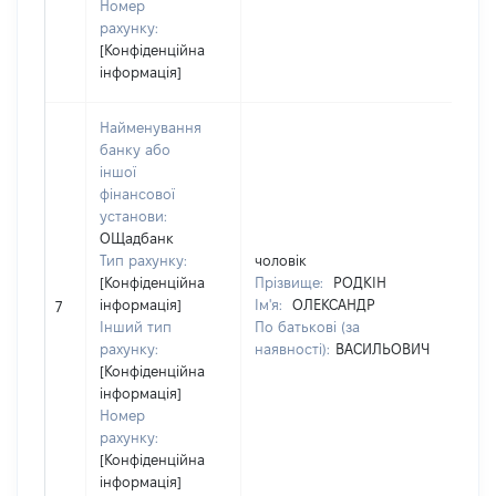
Номер
На
рахунку:
"Л
[Конфіденційна
ЕН
інформація]
ОБ
Найменування
банку або
іншої
фінансової
установи:
ОЩадбанк
Тип рахунку:
чоловік
[Конфіденційна
Прізвище:
РОДКІН
інформація]
Ім'я:
ОЛЕКСАНДР
[Н
7
Інший тип
По батькові (за
рахунку:
наявності):
ВАСИЛЬОВИЧ
[Конфіденційна
інформація]
Номер
рахунку:
[Конфіденційна
інформація]