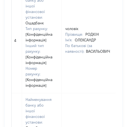
банку або
Юр
іншої
за
фінансової
Ко
установи:
де
Ощадбанк
юр
Тип рахунку:
чоловік
фі
[Конфіденційна
Прізвище:
РОДКІН
пі
інформація]
Ім'я:
ОЛЕКСАНДР
4
гр
Інший тип
По батькові (за
[Ч
рахунку:
наявності):
ВАСИЛЬОВИЧ
ін
[Конфіденційна
На
інформація]
уп
Номер
До
рахунку:
об
[Конфіденційна
інформація]
Найменування
банку або
Юр
іншої
за
фінансової
Ко
установи:
де