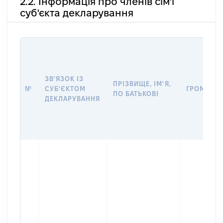
2.2. Інформація про членів сім'ї
суб'єкта декларування
ЗВ'ЯЗОК ІЗ
ПРІЗВИЩЕ, ІМ'Я,
№
СУБ'ЄКТОМ
ГРОМАДЯ
ПО БАТЬКОВІ
ДЕКЛАРУВАННЯ