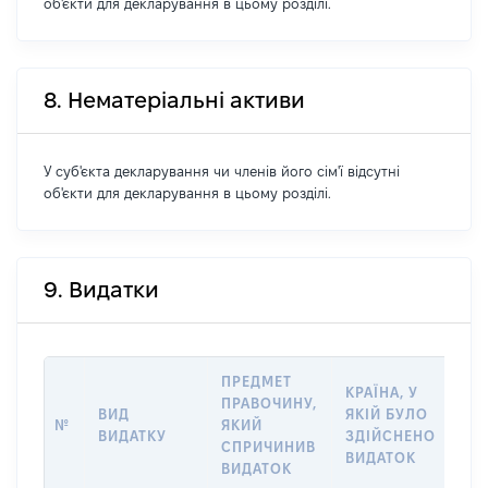
об'єкти для декларування в цьому розділі.
8. Нематеріальні активи
У суб'єкта декларування чи членів його сім'ї відсутні
об'єкти для декларування в цьому розділі.
9. Видатки
ПРЕДМЕТ
КРАЇНА, У
ПРАВОЧИНУ,
ВИД
ЯКІЙ БУЛО
РО
№
ЯКИЙ
ВИДАТКУ
ЗДІЙСНЕНО
ВИ
СПРИЧИНИВ
ВИДАТОК
ВИДАТОК