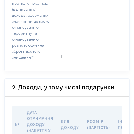
протидію легалізації
(відмиванню)
доходів, одержаних
злочинним шляхом,
фінансуванню
тероризму та
фінансуванню
розповсюдження
зброї масового
Ні
знищення”?
2. Доходи, у тому числі подарунки
ДАТА
ОТРИМАННЯ
ВИД
РОЗМІР
ІНФОР
№
ДОХОДУ
ДОХОДУ
(ВАРТІСТЬ)
ПРО Д
(НАБУТТЯ У