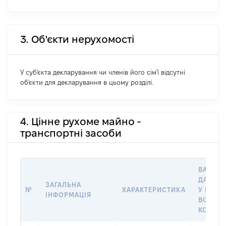
3. Об'єкти нерухомості
У суб'єкта декларування чи членів його сім'ї відсутні
об'єкти для декларування в цьому розділі.
4. Цінне рухоме майно -
транспортні засоби
ВАРТІС
ДАТУ Н
ЗАГАЛЬНА
№
ХАРАКТЕРИСТИКА
У ВЛАС
ІНФОРМАЦІЯ
ВОЛОДІ
КОРИС