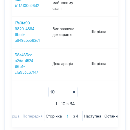
майновому
b117d00e2632
стані
17e0fe90-
9820-4894-
Виправлена
Щорічна
20
9be5-
декларація
a849a5e382e1
38e463cd-
a2da-4524-
Декларація
Щорічна
20
96b1-
cfa953c37147
1 - 10 з 34
Перша
Попередня
Сторінка
з
4
Наступна
Остання