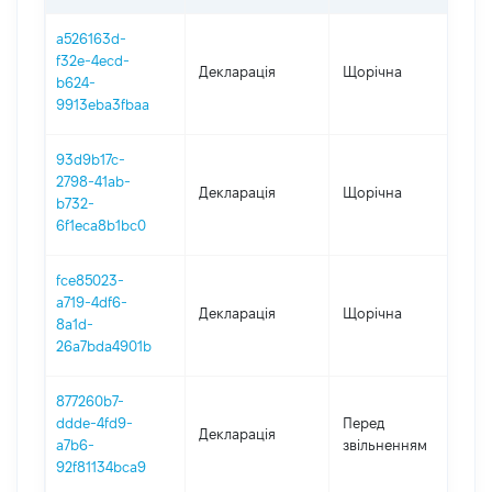
a526163d-
f32e-4ecd-
Декларація
Щорічна
20
b624-
9913eba3fbaa
93d9b17c-
2798-41ab-
Декларація
Щорічна
20
b732-
6f1eca8b1bc0
fce85023-
a719-4df6-
Декларація
Щорічна
20
8a1d-
26a7bda4901b
877260b7-
01
ddde-4fd9-
Перед
Декларація
-
a7b6-
звільненням
23
92f81134bca9