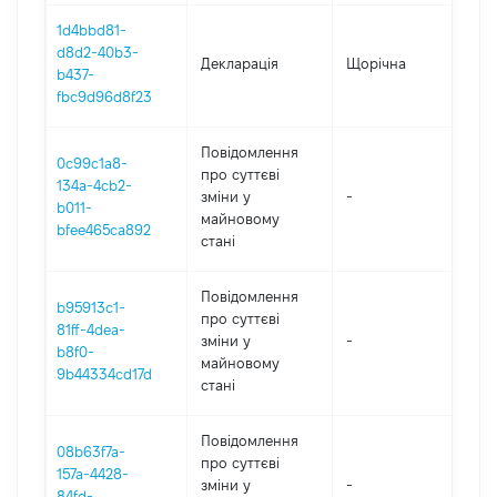
1d4bbd81-
d8d2-40b3-
Декларація
Щорічна
20
b437-
fbc9d96d8f23
Повідомлення
0c99c1a8-
про суттєві
134a-4cb2-
зміни y
-
20
b011-
майновому
bfee465ca892
стані
Повідомлення
b95913c1-
про суттєві
81ff-4dea-
зміни y
-
20
b8f0-
майновому
9b44334cd17d
стані
Повідомлення
08b63f7a-
про суттєві
157a-4428-
зміни y
-
20
84fd-